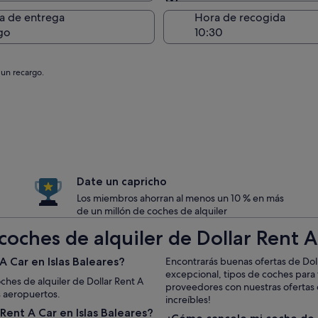
Entrega en el lugar de 
a de entrega
Hora de recogida
go
 un recargo.
Date un capricho
Los miembros ahorran al menos un 10 % en más
de un millón de coches de alquiler
oches de alquiler de Dollar Rent A 
 Car en Islas Baleares?
Encontrarás buenas ofertas de Doll
excepcional, tipos de coches para 
oches de alquiler de Dollar Rent A
proveedores con nuestras ofertas d
s aeropuertos.
increíbles!
ent A Car en Islas Baleares?