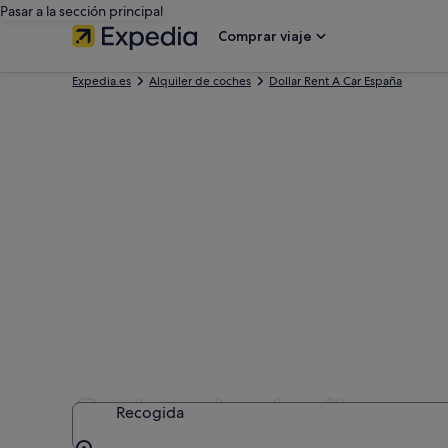
Pasar a la sección principal
Comprar viaje
Expedia.es
Alquiler de coches
Dollar Rent A Car España
Coches de alquiler con 
Recogida