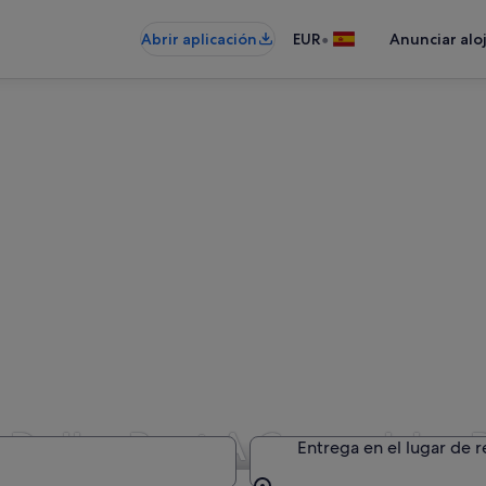
•
Abrir aplicación
EUR
Anunciar alo
Dollar Rent A Car en Islas 
Entrega en el lugar de 