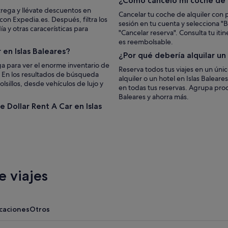
¿Cómo cancelo mi coche de 
trega y llévate descuentos en
Cancelar tu coche de alquiler con p
 con Expedia.es. Después, filtra los
sesión en tu cuenta y selecciona "Bu
 y otras caracerísticas para
"Cancelar reserva". Consulta tu iti
es reembolsable.
 en Islas Baleares?
¿Por qué debería alquilar u
a para ver el enorme inventario de
Reserva todos tus viajes en un úni
s. En los resultados de búsqueda
alquiler o un hotel en Islas Balear
lsillos, desde vehículos de lujo y
en todas tus reservas. Agrupa prod
Baleares y ahorra más.
e Dollar Rent A Car en Islas
 viajes
acaciones
Otros