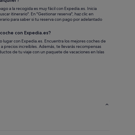
alquiler?
ago a la recogida es muy fácil con Expedia.es. Inicia
scar itinerario". En "Gestionar reserva", haz clic en
nerario para saber si tu reserva con pago por adelantado
n coche con Expedia.es?
co lugar con Expedia.es. Encuentra los mejores coches de
es a precios increíbles. Además, te llevarás recompensas
uctos de tu viaje con un paquete de vacaciones en Islas