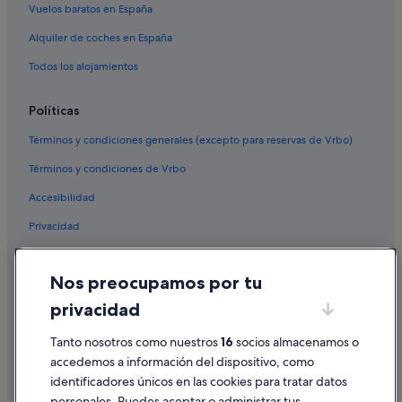
Vuelos baratos en España
Alquiler de coches en España
Todos los alojamientos
Políticas
Términos y condiciones generales (excepto para reservas de Vrbo)
Términos y condiciones de Vrbo
Accesibilidad
Privacidad
Cookies
Nos preocupamos por tu
Condiciones de uso
privacidad
Información legal/contacto
Tanto nosotros como nuestros
16
socios almacenamos o
Pautas sobre el contenido y cómo denunciar contenido
accedemos a información del dispositivo, como
identificadores únicos en las cookies para tratar datos
Ayuda
personales. Puedes aceptar o administrar tus