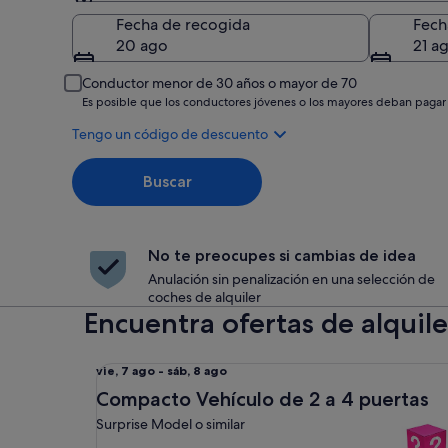
Recogida
Fecha de recogida
Fech
20 ago
21 a
Conductor menor de 30 años o mayor de 70
Es posible que los conductores jóvenes o los mayores deban pagar
Tengo un código de descuento
Buscar
No te preocupes si cambias de idea
Anulación sin penalización en una selección de
coches de alquiler
Encuentra ofertas de alquil
Compacto Vehículo de 2 a 4 puertas Surprise Mode
Del
vie, 7 ago - sáb, 8 ago
vie,
Compacto Vehículo de 2 a 4 puertas
7
Surprise Model o similar
ago