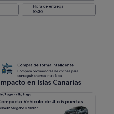
recogida
Hora de entrega
Compra de forma inteligente
Compara proveedores de coches para
conseguir ahorros increíbles
mpacto en Islas Canarias
mpacto Vehículo de 4 o 5 puertas Renault Megane o similar
el
ie, 7 ago - sáb, 8 ago
ie,
Compacto Vehículo de 4 o 5 puertas
enault Megane o similar
ago