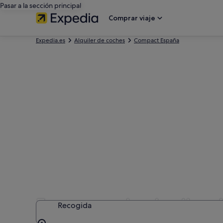
Pasar a la sección principal
Comprar viaje
Expedia.es
Alquiler de coches
Compact España
Empresas de alquiler d
Recogida