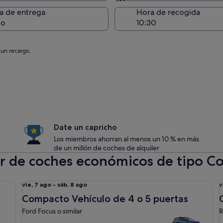
Entrega en el lugar de 
a de entrega
Hora de recogida
go
 un recargo.
Date un capricho
Los miembros ahorran al menos un 10 % en más
de un millón de coches de alquiler
er de coches económicos de tipo Co
l o similar
Compacto Vehículo de 4 o 5 puertas Ford Focus o similar
Co
Del
D
vie, 7 ago - sáb, 8 ago
v
vie,
v
Compacto Vehículo de 4 o 5 puertas
7
7
Ford Focus o similar
R
ago