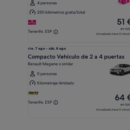
al
4 personas
sáb,
250 kilómetros gratis/total
8
51 
ago
en tot
Tenerife, ESP
Actualizado hace 0 minut
Compacto Vehículo de 2 a 4 puertas Renault Mega
Del
vie, 7 ago - sáb, 8 ago
vie,
Compacto Vehículo de 2 a 4 puertas
7
Renault Megane o similar
ago
al
5 personas
sáb,
Kilometraje ilimitado
8
ago
64 
Tenerife, ESP
en tot
Actualizado hace 0 minut