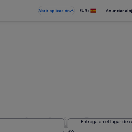
•
Abrir aplicación
EUR
Anunciar alo
e coches de tipo Compacto 
Entrega en el lugar de 