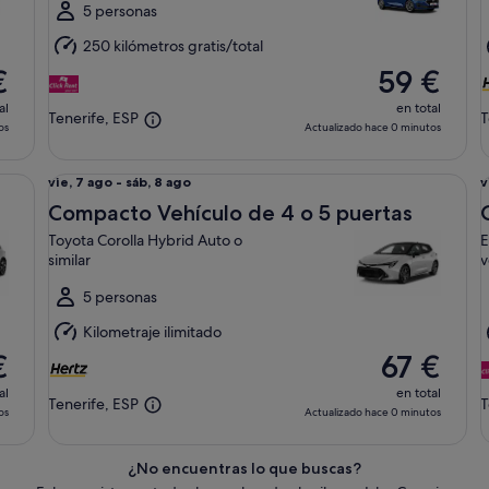
al
a
5 personas
sáb,
s
250 kilómetros gratis/total
8
8
€
59 €
ago
al
en total
Tenerife, ESP
T
os
Actualizado hace 0 minutos
ne o similar
Compacto Vehículo de 4 o 5 puertas Toyota Corolla Hybri
Co
Del
D
vie, 7 ago - sáb, 8 ago
v
vie,
v
Compacto Vehículo de 4 o 5 puertas
7
7
Toyota Corolla Hybrid Auto o
E
ago
similar
v
al
a
sáb,
5 personas
s
8
8
Kilometraje ilimitado
ago
€
67 €
al
en total
Tenerife, ESP
T
os
Actualizado hace 0 minutos
¿No encuentras lo que buscas?