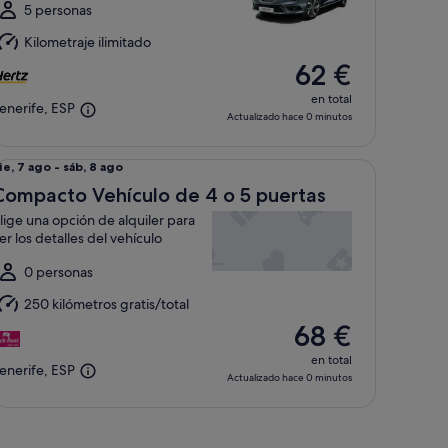
l
5 personas
áb,
Kilometraje ilimitado
62 €
ago
en total
enerife, ESP
Actualizado hace 0 minutos
d Auto o similar
mpacto Vehículo de 4 o 5 puertas Elige una opción de alquiler 
el
ie, 7 ago - sáb, 8 ago
ie,
Compacto Vehículo de 4 o 5 puertas
lige una opción de alquiler para
ago
er los detalles del vehículo
l
áb,
0 personas
250 kilómetros gratis/total
ago
68 €
en total
enerife, ESP
Actualizado hace 0 minutos