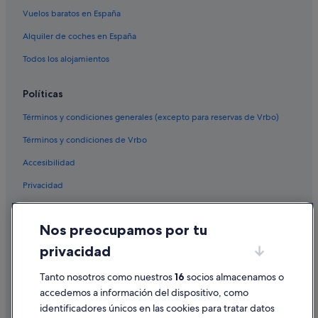
Vuelos baratos en España
Alquiler de coches en España
Todos los alojamientos
Políticas
Términos y condiciones generales (excepto para reservas de Vrbo)
Términos y condiciones de Vrbo
Accesibilidad
Privacidad
Cookies
Nos preocupamos por tu
Condiciones de uso
privacidad
Información legal/contacto
Pautas sobre el contenido y cómo denunciar contenido
Tanto nosotros como nuestros
16
socios almacenamos o
accedemos a información del dispositivo, como
identificadores únicos en las cookies para tratar datos
Ayuda