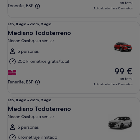
en total
Tenerife, ESP
Actualizado hace 0 minutos
Mediano Todoterreno Nissan Qashqai o similar
Del
sáb, 8 ago - dom, 9 ago
sáb,
Mediano Todoterreno
8
Nissan Qashqai o similar
ago
al
5 personas
dom,
250 kilómetros gratis/total
9
99 €
ago
en total
Tenerife, ESP
Actualizado hace 0 minutos
Mediano Todoterreno Nissan Qashqai o similar
Del
sáb, 8 ago - dom, 9 ago
sáb,
Mediano Todoterreno
8
Nissan Qashqai o similar
ago
al
5 personas
dom,
Kilometraje ilimitado
9