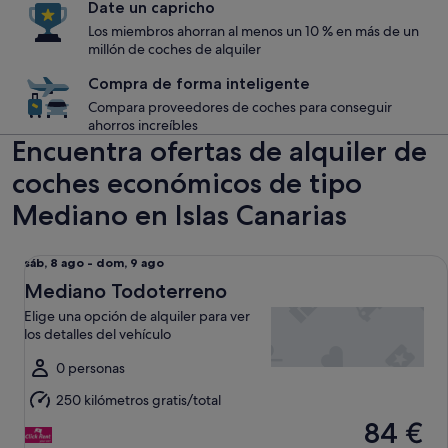
Date un capricho
Los miembros ahorran al menos un 10 % en más de un
millón de coches de alquiler
Compra de forma inteligente
Compara proveedores de coches para conseguir
ahorros increíbles
Encuentra ofertas de alquiler de
coches económicos de tipo
Mediano en Islas Canarias
Mediano Todoterreno Elige una opción de alquiler para ver l
Del
sáb, 8 ago - dom, 9 ago
sáb,
Mediano Todoterreno
8
Elige una opción de alquiler para ver
ago
los detalles del vehículo
al
dom,
0 personas
9
250 kilómetros gratis/total
ago
84 €