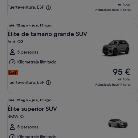
en total
Fuerteventura, ESP
Actualizado hace 14 horas
Élite de tamaño grande SUV Audi Q3
Del
mié, 12 ago - jue, 13 ago
mié,
Élite de tamaño grande SUV
12
Audi Q3
ago
al
5 personas
jue,
Kilometraje ilimitado
13
95 €
ago
en total
Fuerteventura, ESP
Actualizado hace 14 horas
Élite superior SUV BMW X3
Del
mié, 12 ago - jue, 13 ago
mié,
Élite superior SUV
12
BMW X3
ago
al
5 personas
jue,
Kilometraje ilimitado