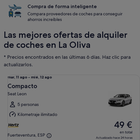
Compra de forma inteligente
Compara proveedores de coches para conseguir
ahorros increíbles
Las mejores ofertas de alquiler
de coches en La Oliva
* Precios encontrados en las últimas 6 días. Haz clic para
actualizarlos.
Compacto Seat Leon
Del
mar, 11 ago - mié, 12 ago
mar,
Compacto
11
Seat Leon
ago
al
5 personas
mié,
Kilometraje ilimitado
12
49 €
ago
en total
Fuerteventura, ESP
Actualizado hace 24 horas