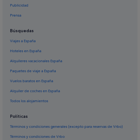
Cabañas en Villaverde
Publicidad
Hoteles de 4 estrellas en La Oliva
Prensa
Chalets en La Oliva
Tiendas de safari en La Oliva
Búsquedas
Rhombus International Hotels Group en La Oliva
Viajes a España
Barcelo hoteles en La Oliva
Hoteles en España
Complejos de pisos en Tindaya
Alquileres vacacionales España
Complejos de pisos en La Oliva
Paquetes de viaje a España
Albergues en La Oliva
Vuelos baratos en España
Hoteles LGTBQIA en La Oliva
Alquiler de coches en España
Villas en Guisguey
Todos los alojamientos
Hoteles con bodega en La Oliva
Apartamentos en Villaverde
Políticas
Hoteles en la playa en Villaverde
Términos y condiciones generales (excepto para reservas de Vrbo)
Casas privadas de vacaciones en La Oliva
Términos y condiciones de Vrbo