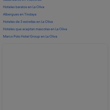
Hoteles baratos en La Oliva
Albergues en Tindaya
Hoteles de 3 estrellas en La Oliva
Hoteles que aceptan mascotas en La Oliva
Marco Polo Hotel Group en La Oliva
Cabañas en La Oliva
Hoteles con restaurante en Villaverde
Complejos turísticos en Villaverde
Moteles en La Oliva
Hoteles con piscina en Villaverde
Villas en La Oliva
B&B en La Oliva
Hoteles en la playa en La Oliva
Casas de campo en Villaverde