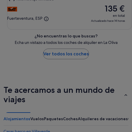
13
135 €
ago
en total
Fuerteventura, ESP
Actualizado hace 14 horas
¿No encuentras lo que buscas?
Echa un vistazo a todos los coches de alquiler en La Oliva
Ver todos los coches
Te acercamos a un mundo de
viajes
Alojamientos
Vuelos
Paquetes
Coches
Alquileres de vacaciones
O
Casas barco en Villaverde