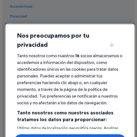
Hoteles con spa en La Oliva
Accesibilidad
Hoteles con todo incluido en La Oliva
Privacidad
Hoteles con restaurante en La Oliva
Cookies
Hoteles con casino en La Oliva
Nos preocupamos por tu
Condiciones de uso
Casas privadas de vacaciones en Villaverde
privacidad
Información legal/contacto
Cabañas en Tindaya
Tanto nosotros como nuestros
16
socios almacenamos o
Pautas sobre el contenido y cómo denunciar contenido
Villaverde hoteles
accedemos a información del dispositivo, como
Hoteles de 5 estrellas en La Oliva
identificadores únicos en las cookies para tratar datos
Ayuda
Nh Hotels en La Oliva
personales. Puedes aceptar o administrar tus
Ayuda
preferencias haciendo clic abajo o, en cualquier
Hoteles con gimnasio en La Oliva
momento, a través de la página de la política de
Cancelar un vuelo
Complejos turísticos en La Oliva
privacidad. Tus preferencias se notificarán a nuestros
Cancelar una reserva de hotel o de un alquiler vacacional
Hoteles cerca de Iglesia de Nuestra Señora de la Candelaria
socios y no afectarán a los datos de navegación.
Plazos de reembolso
La Quinta Inn & Suites hoteles en La Oliva
Tanto nosotros como nuestros asociados
tratamos los datos para proporcionar:
Utilizar un cupón de Expedia
Villas en Tindaya
Utilizar datos de localización geográfica precisa. Analizar
Hoteles románticos en Villaverde
Documentos para viajes internacionales
activamente las características del dispositivo para su