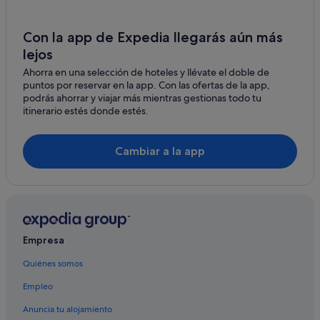
Hoteles con bar en La Oliva
Villas en Villaverde
Con la app de Expedia llegarás aún más
Iberostar hoteles en Tindaya
lejos
Diamond Resorts en Villaverde
Ahorra en una selección de hoteles y llévate el doble de
puntos por reservar en la app. Con las ofertas de la app,
Pensiones en La Oliva
podrás ahorrar y viajar más mientras gestionas todo tu
Casas de campo en La Oliva
itinerario estés donde estés.
Hoteles con conserje en La Oliva
Hoteles con piscina en La Oliva
Cambiar a la app
Palacios en La Oliva
Campings de caravanas en La Oliva
Apartoteles en La Oliva
La Oliva hoteles
Empresa
Hoteles con todo incluido en Fuerteventura
Quiénes somos
Hoteles que aceptan mascotas en Villaverde
Empleo
B&B en Villaverde
Anuncia tu alojamiento