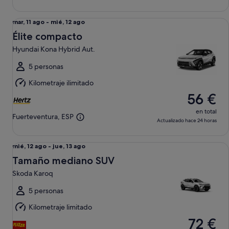
Élite compacto Hyundai Kona Hybrid Aut.
Del
mar, 11 ago - mié, 12 ago
mar,
Élite compacto
11
Hyundai Kona Hybrid Aut.
ago
al
5 personas
mié,
Kilometraje ilimitado
12
56 €
ago
en total
Fuerteventura, ESP
Actualizado hace 24 horas
Tamaño mediano SUV Skoda Karoq
Del
mié, 12 ago - jue, 13 ago
mié,
Tamaño mediano SUV
12
Skoda Karoq
ago
al
5 personas
jue,
Kilometraje limitado
13
72 €
ago