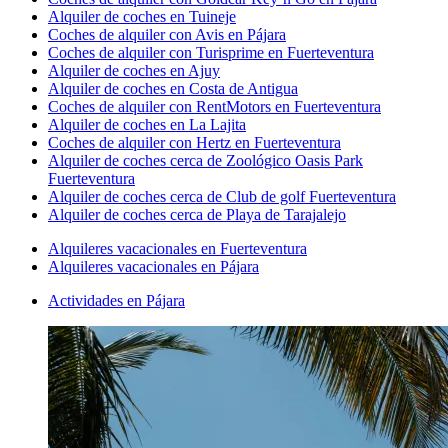
Alquiler de coches en Tuineje
Coches de alquiler con Avis en Pájara
Coches de alquiler con Turisprime en Fuerteventura
Alquiler de coches en Ajuy
Alquiler de coches en Costa de Antigua
Coches de alquiler con RentMotors en Fuerteventura
Alquiler de coches en La Lajita
Coches de alquiler con Hertz en Fuerteventura
Alquiler de coches cerca de Zoológico Oasis Park
Fuerteventura
Alquiler de coches cerca de Club de golf Fuerteventura
Alquiler de coches cerca de Playa de Tarajalejo
Alquileres vacacionales en Fuerteventura
Alquileres vacacionales en Pájara
Actividades en Pájara