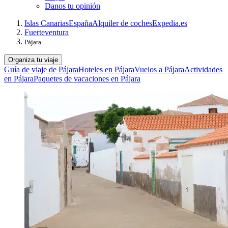
Danos tu opinión
Islas Canarias
España
Alquiler de coches
Expedia.es
Fuerteventura
Pájara
Organiza tu viaje
Guía de viaje de Pájara
Hoteles en Pájara
Vuelos a Pájara
Actividades
en Pájara
Paquetes de vacaciones en Pájara