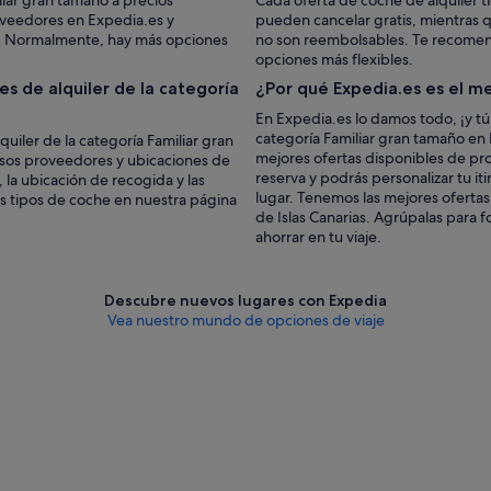
iar gran tamaño a precios
Cada oferta de coche de alquiler t
oveedores en Expedia.es y
pueden cancelar gratis, mientras 
e. Normalmente, hay más opciones
no son reembolsables. Te recomenda
opciones más flexibles.
s de alquiler de la categoría
¿Por qué Expedia.es es el me
En Expedia.es lo damos todo, ¡y tú
categoría Familiar gran tamaño en I
uiler de la categoría Familiar gran
mejores ofertas disponibles de pr
ersos proveedores y ubicaciones de
reserva y podrás personalizar tu it
 la ubicación de recogida y las
lugar. Tenemos las mejores ofertas
os tipos de coche en nuestra página
de Islas Canarias. Agrúpalas para 
ahorrar en tu viaje.
Descubre nuevos lugares con Expedia
Vea nuestro mundo de opciones de viaje