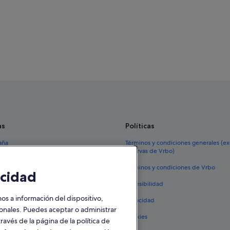
as
Políticas
aña
Términos y condiciones generales (e
reservas de Vrbo)
España
Términos y condiciones de Vrbo
cidad
vacacionales España
Accesibilidad
 viaje a España
 a información del dispositivo,
Privacidad
tos en España
sonales. Puedes aceptar o administrar
Cookies
ravés de la página de la política de
 coches en España