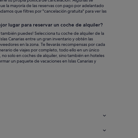
iene su propia política de cancelación. Algunas se
que la mayoría de las reservas con pago por adelantado
mos que filtres por "cancelación gratuita" para ver las
jor lugar para reservar un coche de alquiler?
 también puedes! Selecciona tu coche de alquiler de la
slas Canarias entre un gran inventario y obtén las
oveedores en la zona. Te llevarás recompensas por cada
inerario de viajes por completo, todo ello en un único
, no solo en coches de alquiler, sino también en hoteles
formar un paquete de vacaciones en Islas Canarias y