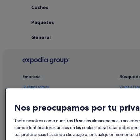
Coches
Paquetes
General
Empresa
Búsqued
Quiénes somos
Viajes a Esp
Empleo
Hoteles en 
Nos preocupamos por tu priva
Anuncia tu alojamiento
Alquileres 
Publicidad
Paquetes de
Tanto nosotros como nuestros
16
socios almacenamos o accedemos
Prensa
Vuelos bara
como identificadores únicos en las cookies para tratar datos per
tus preferencias haciendo clic abajo o, en cualquier momento, a t
Alquiler de