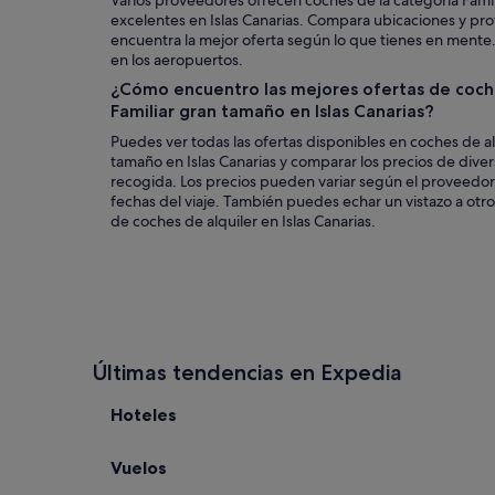
Varios proveedores ofrecen coches de la categoría Famil
excelentes en Islas Canarias. Compara ubicaciones y pr
encuentra la mejor oferta según lo que tienes en ment
en los aeropuertos.
¿Cómo encuentro las mejores ofertas de coche
Familiar gran tamaño en Islas Canarias?
Puedes ver todas las ofertas disponibles en coches de alq
tamaño en Islas Canarias y comparar los precios de div
recogida. Los precios pueden variar según el proveedor,
fechas del viaje. También puedes echar un vistazo a otr
de coches de alquiler en Islas Canarias.
Últimas tendencias en Expedia
Hoteles
Vuelos