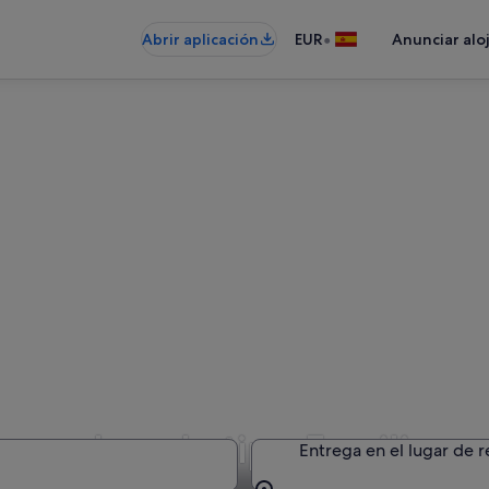
•
Abrir aplicación
EUR
Anunciar alo
e coches de tipo Familiar g
Entrega en el lugar de 