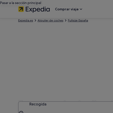
Pasar a la sección principal
Comprar viaje
Expedia.es
Alquiler de coches
Fullsize España
Empresas de alquiler d
Recogida