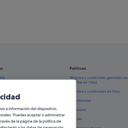
as
Políticas
aña
Términos y condiciones generales (e
reservas de Vrbo)
España
Términos y condiciones de Vrbo
cidad
vacacionales España
Accesibilidad
 viaje a España
 a información del dispositivo,
Privacidad
tos en España
sonales. Puedes aceptar o administrar
Cookies
ravés de la página de la política de
 coches en España
o afectarán a los datos de navegación.