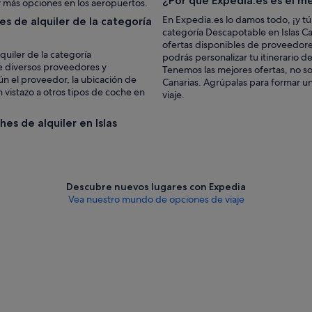
¿Por qué Expedia.es es el me
 más opciones en los aeropuertos.
En Expedia.es lo damos todo, ¡y tú
s de alquiler de la categoría
categoría Descapotable en Islas Ca
ofertas disponibles de proveedores
quiler de la categoría
podrás personalizar tu itinerario d
de diversos proveedores y
Tenemos las mejores ofertas, no sol
n el proveedor, la ubicación de
Canarias. Agrúpalas para formar un
 vistazo a otros tipos de coche en
viaje.
hes de alquiler en Islas
Descubre nuevos lugares con Expedia
Vea nuestro mundo de opciones de viaje