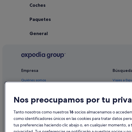
Coches
Paquetes
General
Empresa
Búsqued
Quiénes somos
Viajes a Esp
Empleo
Hoteles en 
Nos preocupamos por tu priva
Anuncia tu alojamiento
Alquileres 
Publicidad
Paquetes de
Tanto nosotros como nuestros
16
socios almacenamos o accedemos
Prensa
Vuelos bara
como identificadores únicos en las cookies para tratar datos per
tus preferencias haciendo clic abajo o, en cualquier momento, a t
Alquiler de
privacidad. Tus preferencias se notificarán a nuestros socios y n