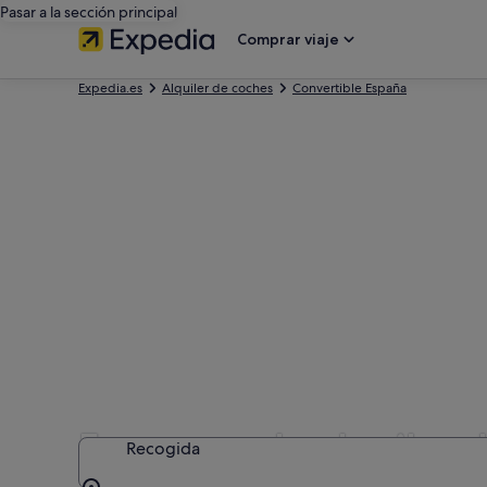
Pasar a la sección principal
Comprar viaje
Expedia.es
Alquiler de coches
Convertible España
Empresas de alquiler d
Recogida