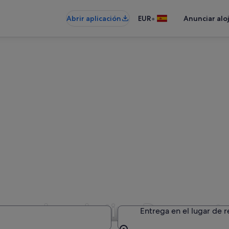
•
Abrir aplicación
EUR
Anunciar alo
e coches de tipo Descapota
Entrega en el lugar de 