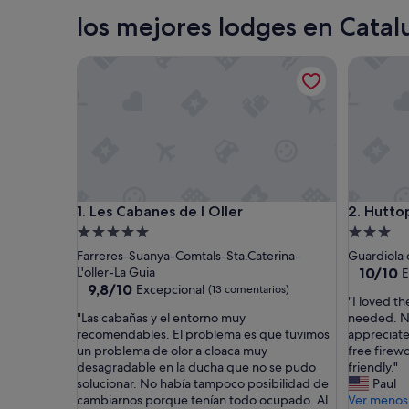
Salou
los mejores lodges en Catal
Les Cabanes de l Oller
Huttopia 
Les Cabanes de l Oller
Huttopia 
1. Les Cabanes de l Oller
2. Hutto
Alojamiento
Alojamie
de
de
Farreres-Suanya-Comtals-Sta.Caterina-
Guardiola
5.0 estrellas
3.0 estrel
10.0
L'oller-La Guia
10/10
E
9.8
sobre
9,8/10
Excepcional
(13 comentarios)
"
"I loved th
sobre
10,
"
I
"Las cabañas y el entorno muy
needed. Ni
10,
Excepcio
L
l
recomendables. El problema es que tuvimos
appreciate
Excepcional,
(1 coment
a
o
un problema de olor a cloaca muy
free firew
(13 comentarios)
s
v
desagradable en la ducha que no se pudo
friendly."
c
e
solucionar. No había tampoco posibilidad de
Paul
a
d
cambiarnos porque tenían todo ocupado. Al
Ver menos