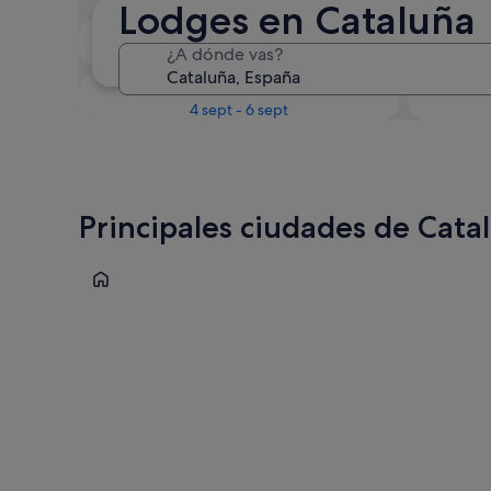
Lodges en Cataluña
Próximo fin de semana
¿A dónde vas?
14 ago - 16 ago
En un mes
4 sept - 6 sept
Principales ciudades de Cata
Salou