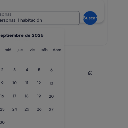
sonas
Buscar
ersonas, 1 habitación
septiembre de 2026
Ver mapa
martes
miércoles
jueves
viernes
sábado
domingo
mié.
jue.
vie.
sáb.
dom.
Tossa de Mar
2
3
4
5
6
9
10
11
12
13
16
17
18
19
20
23
24
25
26
27
30