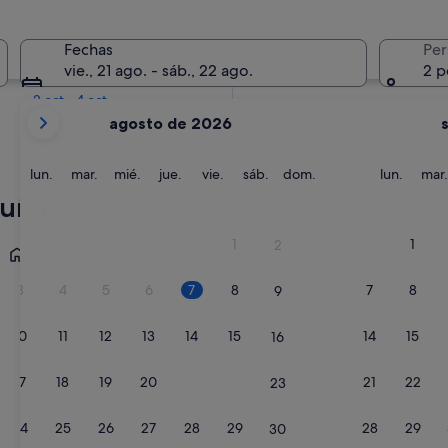
En dos semanas
Fechas
Per
21 ago - 23 ago
vie., 21 ago. - sáb., 22 ago.
2 p
En dos meses
2 oct - 4 oct
Tus
agosto de 2026
meses
actuales
son
lunes
martes
miércoles
jueves
viernes
sábado
domingo
lunes
lun.
mar.
mié.
jue.
vie.
sáb.
dom.
lun.
mar.
August
luña
de
2026
Roses
Sitges
1
1
2
y
September
3
4
5
6
7
8
7
8
9
de
2026.
10
11
12
13
14
15
14
15
16
17
18
19
20
21
22
21
22
23
24
25
26
27
28
29
28
29
30