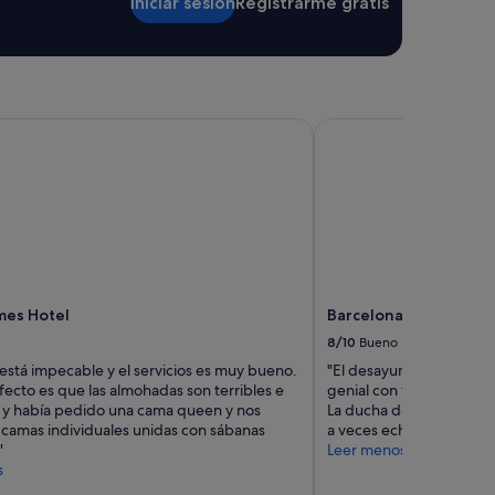
Iniciar sesión
Registrarme gratis
style Collection
es Hotel
Barcelona Airport Hot
lmes Hotel
Barcelona Airport Hot
8/10
Bueno
 está impecable y el servicios es muy bueno.
"El desayuno estaba muy 
fecto es que las almohadas son terribles e
genial con toallas a tu d
y había pedido una cama queen y nos
La ducha de la habitació
 camas individuales unidas con sábanas
a veces echaba fría y otr
"
Leer menos
s