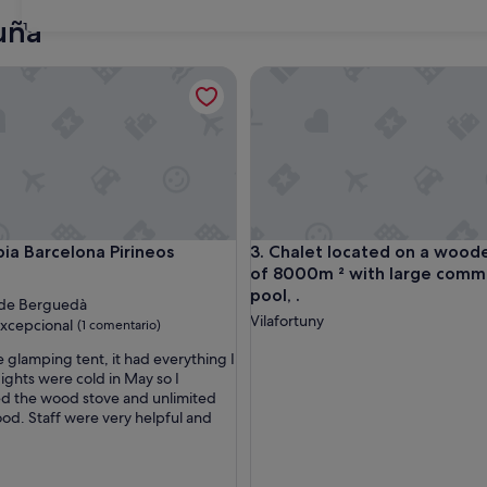
Roses
Sitges
uña
31
Barcelona Pirineos
Chalet located on a wooded p
Barcelona Pirineos
Chalet located on a wooded p
pia Barcelona Pirineos
3. Chalet located on a wood
of 8000m ² with large comm
nto
pool, .
 de Berguedà
Vilafortuny
las
xcepcional
(1 comentario)
e glamping tent, it had everything I
ghts were cold in May so I
nal,
d the wood stove and unlimited
ario)
ood. Staff were very helpful and