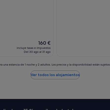
El
160 €
precio
incluye tasas e impuestos
actual
Del 30 ago al 31 ago
es
de
160 €
a una estancia de 1 noche y 2 adultos. Los precios y la disponibilidad están sujeto
Ver todos los alojamientos