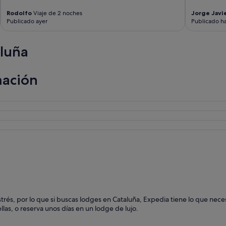
Rodolfo
Viaje de 2 noches
Jorge Javi
Publicado ayer
Publicado ha
luña
mación
és, por lo que si buscas lodges en Cataluña, Expedia tiene lo que neces
las, o reserva unos días en un lodge de lujo.