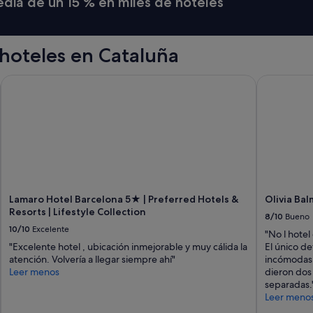
media de un 15 % en miles de hoteles
hoteles en Cataluña
Lamaro Hotel Barcelona 5★ | Preferred Hotels & Resorts | Life
Olivia Balm
Lamaro Hotel Barcelona 5★ | Preferred Hotels &
Olivia Ba
Resorts | Lifestyle Collection
8/10
Bueno
10/10
Excelente
"No l hotel
"Excelente hotel , ubicación inmejorable y muy cálida la
El único de
atención. Volvería a llegar siempre ahí"
incómodas 
Leer menos
dieron dos
separadas.
Leer meno