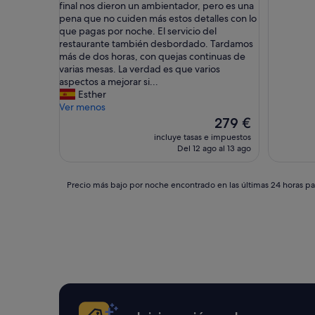
b
t
final nos dieron un ambientador, pero es una
a
h
pena que no cuiden más estos detalles con lo
ñ
e
que pagas por noche. El servicio del
a
g
restaurante también desbordado. Tardamos
s
l
más de dos horas, con quejas continuas de
y
a
varias mesas. La verdad es que varios
e
m
aspectos a mejorar si...
l
p
Esther
e
i
Ver menos
n
n
El
279 €
t
g
precio
incluye tasas e impuestos
o
t
actual
Del 12 ago al 13 ago
r
e
es
n
n
de
o
t
279 €
Precio
Precio más bajo por noche encontrado en las últimas 24 horas par
m
,
más
u
i
bajo
y
t
por
r
h
noche
e
a
encontrado
c
d
en
o
e
las
m
v
últimas
e
e
24 horas
n
r
para