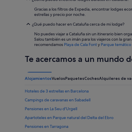
c
w
Gracias a los filtros de Expedia, encontrar lodges eco
a
o
estrellas y precio por noche.
m
o
u
d
¿Qué puedo hacer en Cataluña cerca de mi lodge?
y
s
d
t
No puedes viajar a Cataluña sin un itinerario bien org
e
o
Salou también es un imán para los viajeros con la gra
s
v
recomendamos
Playa de Cala Font
y
Parque temático
a
e
g
a
Te acercamos a un mundo de
r
n
a
d
d
u
a
n
b
l
Alojamientos
Vuelos
Paquetes
Coches
Alquileres de v
l
i
e
m
Hoteles de 3 estrellas en Barcelona
e
i
n
t
Campings de caravanas en Sabadell
l
e
Pensiones en La Seu d'Urgell
a
d
d
f
Apartoteles en Parque natural del Delta del Ebro
u
r
c
e
Pensiones en Tarragona
h
e