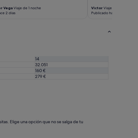
er Vega
Viaje de 1 noche
Victor
Viaje de 1 noche
ce 2 días
Publicado hace 3 días
14
32.051
160 €
279 €
itas. Elige una opción que no se salga de tu