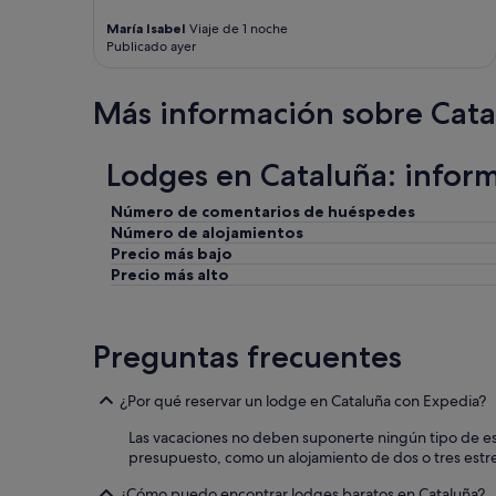
i
o
María Isabel
Viaje de 1 noche
m
l
Publicado ayer
o
d
s
i
u
n
Más información sobre Cata
n
M
p
a
r
y
Lodges en Cataluña: infor
o
s
b
o
Número de comentarios de huéspedes
l
I
e
a
Número de alojamientos
m
p
Precio más bajo
a
p
Precio más alto
d
r
e
e
o
c
Preguntas frecuentes
l
i
o
a
r
t
¿Por qué reservar un lodge en Cataluña con Expedia?
a
e
c
d
Las vacaciones no deben suponerte ningún tipo de estr
l
t
presupuesto, como un alojamiento de dos o tres estrel
o
h
a
e
¿Cómo puedo encontrar lodges baratos en Cataluña?