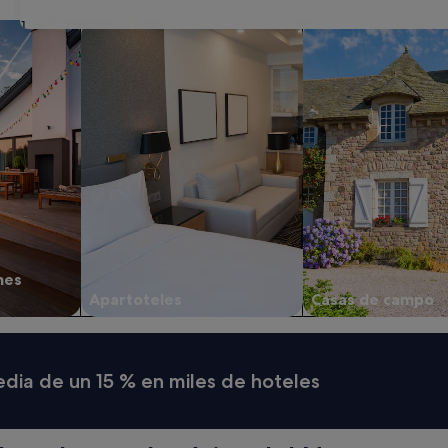
31
aciones privadas
Buscar apartoteles
Buscar casas de ca
nes
Apartoteles
Casas de campo
media de un 15 % en miles de hoteles