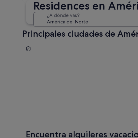
30 oct - 1 nov
Residences en Améri
¿A dónde vas?
Principales ciudades de Amér
Orlando
Orlando
Encuentra alquileres vacacio