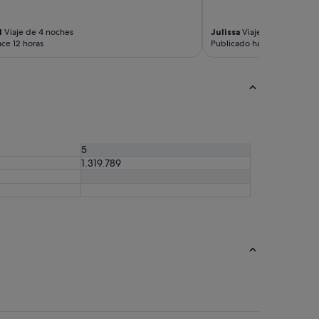
l
Viaje de 4 noches
Julissa
Viaje de 4 noches
ce 12 horas
Publicado hace 13 horas
5
1.319.789