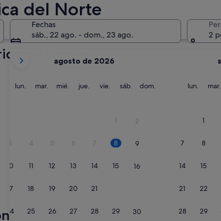
27 nov - 29 nov
ca del Norte
Fechas
Per
sáb., 22 ago. - dom., 23 ago.
2 p
ica del Norte
Tus
agosto de 2026
meses
Chicago
San D
actuales
son
lunes
martes
miércoles
jueves
viernes
sábado
domingo
lunes
lun.
mar.
mié.
jue.
vie.
sáb.
dom.
lun.
mar.
August
de
2026
1
1
2
y
September
3
4
5
6
7
8
7
8
9
de
2026.
10
11
12
13
14
15
14
15
16
Chicago
San 
17
18
19
20
21
22
21
22
23
nales que se adapten a tu estilo
24
25
26
27
28
29
28
29
30