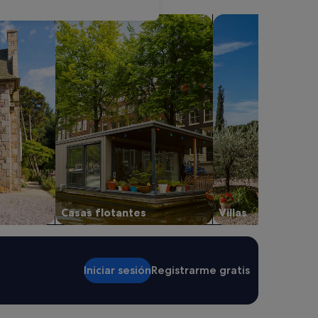
mpo
Buscar casas barco
Buscar villas
Casas flotantes
Villas
Iniciar sesión
Registrarme gratis