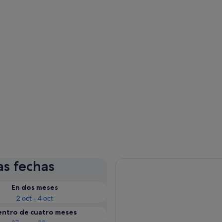
as fechas
En dos meses
2 oct - 4 oct
entro de cuatro meses