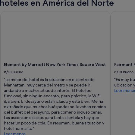
hoteles en América del Norte
Element by Marriott New York Times Square West
Fairmont R
Element by Marriott New York Times Square West
Fairmont 
8/10
Bueno
8/10
Bueno
"Lo mejor del hotel es la situación en el centro de
"Es muy bu
Manhattan, muy cerca del metro y se puede ir
ubicación y
andando a muchos sitios de interés. El hotel es
Leer meno
funcional, sin ningún encanto, pero práctico, la WiFi
iba bien. El desayuno está incluido y está bien. Me ha
extrañado que muchos huéspedes se llevaban comida
del buffet del desayuno, para comer o incluso cenar.
Los ascenson escasos para tanta clientela y hay que
hacer un poco de cola. En resumen, buena situación y
hotel normalito."
Leer menos