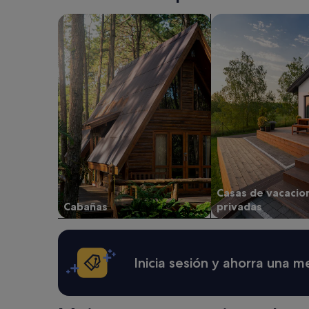
Buscar cabañas
buscar casas de vac
Casas de vacacio
Cabañas
privadas
Inicia sesión y ahorra una 