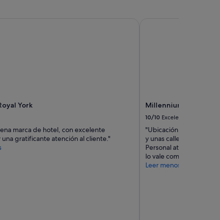
oyal York
Millennium Hotel Bro
Royal York
Millennium Hotel Bro
10/10
Excelente
ena marca de hotel, con excelente
"Ubicación excelente (a
 una gratificante atención al cliente."
y unas calles de la mayorí
s
Personal atento, habitac
lo vale completamente."
Leer menos