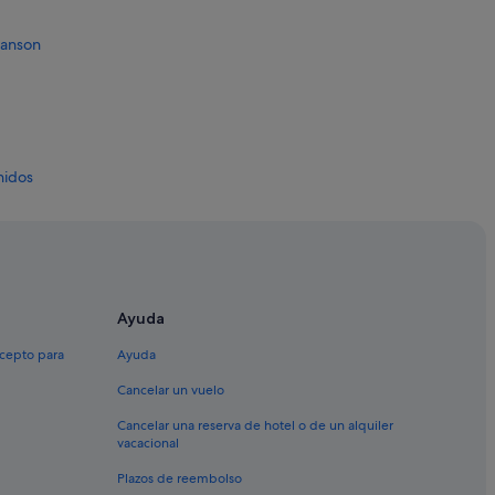
ranson
nidos
dos
idos
idos
os
Ayuda
nidos
xcepto para
Ayuda
dos Unidos
Cancelar un vuelo
Cancelar una reserva de hotel o de un alquiler
vacacional
Plazos de reembolso