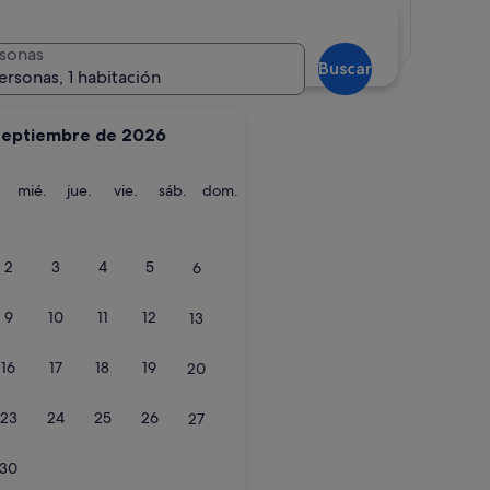
Ver mapa
sonas
Buscar
ersonas, 1 habitación
septiembre de 2026
iego
martes
miércoles
jueves
viernes
sábado
domingo
mié.
jue.
vie.
sáb.
dom.
2
3
4
5
6
9
10
11
12
13
16
17
18
19
20
Diego
23
24
25
26
27
30