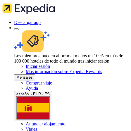
Descargar app
Los miembros pueden ahorrar al menos un 10 % en más de
100 000 hoteles de todo el mundo tras iniciar sesión.
Iniciar sesión
Más información sobre Expedia Rewards
Mensajes
Comprar viaje
Ayuda
español · EUR · ES
Anunciar alojamiento
Viajes