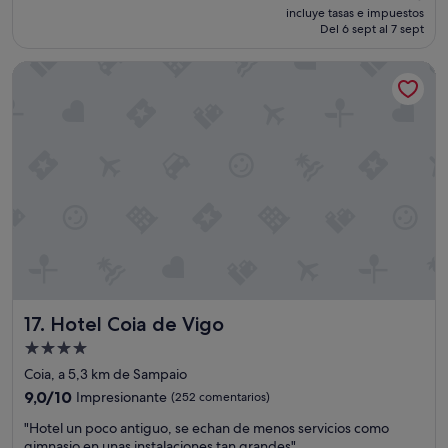
precio
e
Muy
incluye tasas e impuestos
a
actual
n
Del 6 sept al 7 sept
bueno,
y
es
s
(414 comentarios)
u
de
i
n
Hotel Coia de Vigo
82 €
t
c
u
o
a
n
d
t
o
r
,
o
e
l
s
d
p
e
r
d
á
ó
c
n
t
d
i
Hotel Coia de Vigo
e
17. Hotel Coia de Vigo
c
s
Alojamiento
o
e
de
y
Coia, a 5,3 km de Sampaio
e
t
4.0 estrellas
s
9.0
9,0/10
Impresionante
(252 comentarios)
i
t
sobre
e
"
"Hotel un poco antiguo, se echan de menos servicios como
a
10,
n
H
gimnasio en unas instalaciones tan grandes"
c