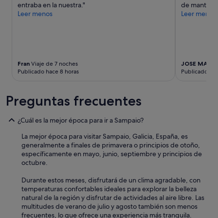
d
u
entraba en la nuestra."
de mantenim
o
a
Leer menos
Leer menos
l
r
o
t
n
o
e
s
c
n
e
Fran
Viaje de 7 noches
JOSE MANU
e
Publicado hace 8 horas
Publicado hac
s
c
a
e
r
s
Preguntas frecuentes
i
i
o
t
.
a
¿Cuál es la mejor época para ir a Sampaio?
E
n
l
m
La mejor época para visitar Sampaio, Galicia, España, es
p
a
generalmente a finales de primavera o principios de otoño,
e
n
específicamente en mayo, junio, septiembre y principios de
r
t
octubre.
s
e
o
n
Durante estos meses, disfrutará de un clima agradable, con
n
i
temperaturas confortables ideales para explorar la belleza
a
m
natural de la región y disfrutar de actividades al aire libre. Las
l
i
multitudes de verano de julio y agosto también son menos
f
e
frecuentes, lo que ofrece una experiencia más tranquila.