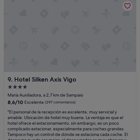
Hotel Silken Axis Vigo
d
87 €
c
r
e
a
u
s
s
n
p
"
p
u
r
é
e
s
c
a
i
u
o
n
a
q
m
u
i
e
p
c
Hotel Silken Axis Vigo
a
9. Hotel Silken Axis Vigo
o
r
Alojamiento
m
e
p
de
María Auxiliadora, a 2,7 km de Sampaio
c
r
4.0 estrellas
e
8.6
8,6/10
Excelente
(297 comentarios)
e
r
sobre
n
"
"El personal de la recepción es excelente, muy servicial y
e
10,
d
E
amable. Ubicación de hotel muy buena. La ventaja es que el
x
Excelente,
o
l
hotel ofrece el estacionamiento, sin embargo, es un poco
c
(297 comentarios)
q
p
complicado estacionar, especialmente para coches grandes.
e
u
e
Tampoco hay un control de dónde se estaciona cada coche. El
s
e
r
desayuno puede ser mejor, el desayunador es muy obscuro y