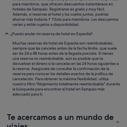
o
ó
para miembros, que ofrecen descuentos instantáneos en
n
m
hoteles de Sampaio. Registrarse es gratis y muy fácil.
l
o
Además, si reservas el hotel y los vuelos juntos, podrías
u
d
ahorrar más todavía.† †Solo para miembros. Los descuentos
g
a
varían y están sujetos a disponibilidad.
a
s
r
¿Puedo anular mi reserva de hotel en Expedia?
.
e
"
Muchas reservas de hotel de Expedia son reembolsables,
s
siempre que las canceles antes de la fecha límite, que suele
p
ser de 24 a 48 horas antes de la llegada prevista. Si tienes
a
una reserva no reembolsable, aún es posible que te
r
devuelvan el dinero si la cancelas en las 24 horas siguientes a
a
la reserva. Asegúrate de consultar la confirmación de la
c
reserva para conocer los detalles exactos de la política de
o
cancelación. Para obtener la máxima flexibilidad, utiliza
m
nuestro filtro "Alojamiento totalmente reembolsable" durante
e
la búsqueda para encontrar el hotel en Sampaio más
r
adecuado para ti.
y
c
e
n
a
Te acercamos a un mundo de
r
viajes
(