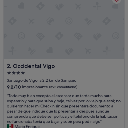
d
e
l
a
z
o
n
a
c
o
n
u
Occidental Vigo
2. Occidental Vigo
n
a
Alojamiento
s
de
Santiago de Vigo, a 2,2 km de Sampaio
i
4.0 estrellas
n
9.2
9,2/10
Impresionante
(592 comentarios)
s
sobre
"
"Todo muy bien excepto el ascensor que tarda mucho para
t
10,
T
esperarlo y para que suba y baje, tal vez por lo viejo que está; no
a
Impresionante,
o
quisieron hacer mi Checkin sin que presentara documento a
l
(592 comentarios)
d
pesar de que indiqué que lo presentaría después aunque
a
o
comprendo que debe ser política y el teléfono de la habitación
c
m
no funcionaba tenía que bajar y subir para pedir algo"
i
u
Mario Enrique
o