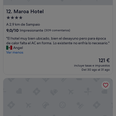
.
e
p
L
l
e
Maroa Hotel
a
12. Maroa Hotel
d
d
v
e
Alojamiento
i
e
1
r
de
A 2,9 km de Sampaio
n
0
a
4.0 estrellas
t
y
9.0
9,0/10
Impresionante
(309 comentarios)
l
a
e
sobre
g
"
"El hotel muy bien ubicado, bien el desayuno pero para época
j
l
10,
o
E
de calor falta el AC en forma. Lo existente no enfría lo necesario."
a
s
Impresionante,
"
l
Angel
e
e
(309 comentarios)
h
Ver menos
s
r
o
q
v
El
121 €
t
u
i
precio
incluye tasas e impuestos
e
e
c
actual
Del 30 ago al 31 ago
l
e
i
es
m
l
o
de
Ipanema Hotel by gaiarooms
u
h
d
121 €
y
o
e
b
t
l
i
e
i
e
l
m
n
o
p
u
f
i
b
r
e