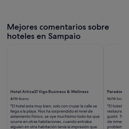
i
.
las
t
E
últimas
a
l
24 horas
c
c
para
i
a
Mejores comentarios sobre
una
ó
f
estancia
n
é
hoteles en Sampaio
de
e
e
1 noche
s
s
y
Hotel Attica21 Vigo Business & Wellness
Parador de 
t
t
2 adultos.
a
á
Los
b
b
precios
a
a
y
l
s
la
i
t
disponibilidad
m
a
están
p
n
sujetos
i
t
Hotel Attica21 Vigo Business & Wellness
Parador de
a
a
e
cambios.
8/10
Bueno
10/10
Excelen
y
m
Pueden
c
a
"El hotel esta muy bien, solo con cruzar la calle se
"El hotel es
aplicarse
o
l
llega a la playa. Nos ha sorprendido el nivel de
restaurante
términos
n
o
aislamiento fónico, se oye muchísimo todo los que
gustó. Tuvi
y
t
.
ocurre en otras habitaciones, cuando entraba
de inmediat
condiciones
o
C
alguien en otra habitación tenía la impresión que
problema co
adicionales.