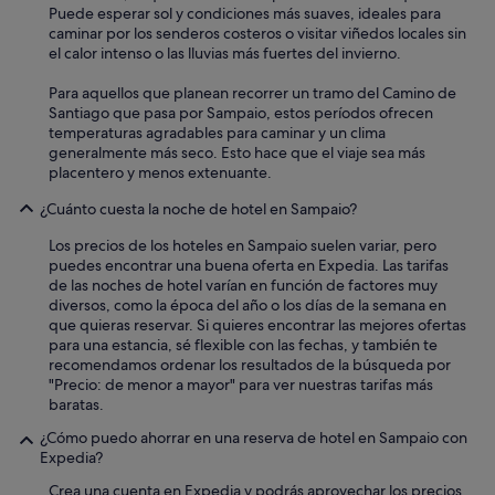
u
n
Puede esperar sol y condiciones más suaves, ideales para
e
t
caminar por los senderos costeros o visitar viñedos locales sin
m
o
el calor intenso o las lluvias más fuertes del invierno.
u
a
y
u
Para aquellos que planean recorrer un tramo del Camino de
a
n
Santiago que pasa por Sampaio, estos períodos ofrecen
m
q
temperaturas agradables para caminar y un clima
a
u
generalmente más seco. Esto hace que el viaje sea más
b
e
placentero y menos extenuante.
l
l
e
¿Cuánto cuesta la noche de hotel en Sampaio?
a
y
s
Los precios de los hoteles en Sampaio suelen variar, pero
n
c
puedes encontrar una buena oferta en Expedia. Las tarifas
o
a
de las noches de hotel varían en función de factores muy
s
m
diversos, como la época del año o los días de la semana en
r
a
que quieras reservar. Si quieres encontrar las mejores ofertas
e
s
para una estancia, sé flexible con las fechas, y también te
c
e
recomendamos ordenar los resultados de la búsqueda por
o
s
"Precio: de menor a mayor" para ver nuestras tarifas más
m
t
baratas.
e
a
n
b
¿Cómo puedo ahorrar en una reserva de hotel en Sampaio con
d
a
Expedia?
a
n
r
c
Crea una cuenta en Expedia y podrás aprovechar los precios