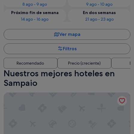
8 ago - 9 ago
9 ago - 10 ago
Próximo fin de semana
En dos semanas
14 ago - 16 ago
21 ago - 23 ago
Ver mapa
Filtros
Recomendado
Precio (creciente)
Di
Nuestros mejores hoteles en
Sampaio
Hotel Attica21 Vigo Business & Wellness