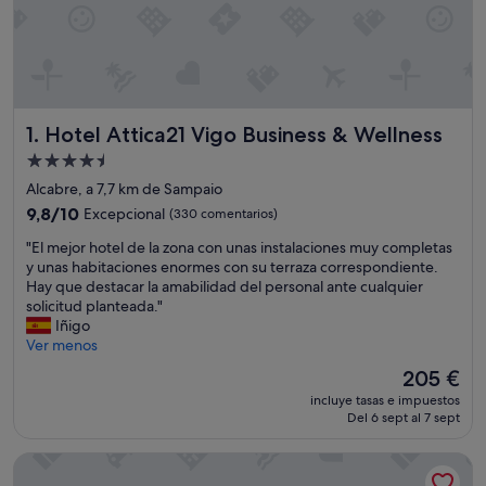
Hotel Attica21 Vigo Business & Wellness
1. Hotel Attica21 Vigo Business & Wellness
Alojamiento
de
Alcabre, a 7,7 km de Sampaio
4.5 estrellas
9.8
9,8/10
Excepcional
(330 comentarios)
sobre
"
"El mejor hotel de la zona con unas instalaciones muy completas
10,
E
y unas habitaciones enormes con su terraza correspondiente.
Excepcional,
l
Hay que destacar la amabilidad del personal ante cualquier
(330 comentarios)
m
solicitud planteada."
e
Iñigo
j
Ver menos
o
El
205 €
r
precio
incluye tasas e impuestos
h
actual
Del 6 sept al 7 sept
o
es
t
de
Occidental Vigo
e
205 €
l