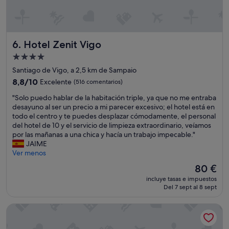
o
s
n
n
o
y
h
n
s
a
a
e
c
l
Hotel Zenit Vigo
6. Hotel Zenit Vigo
r
e
a
v
r
Alojamiento
n
i
m
t
de
Santiago de Vigo, a 2,5 km de Sampaio
c
i
e
4.0 estrellas
i
8.8
8,8/10
Excelente
(516 comentarios)
C
c
o
sobre
h
u
"
"Solo puedo hablar de la habitación triple, ya que no me entraba
"
10,
e
a
S
desayuno al ser un precio a mi parecer excesivo; el hotel está en
Excelente,
c
l
o
todo el centro y te puedes desplazar cómodamente, el personal
(516 comentarios)
k
q
l
del hotel de 10 y el servicio de limpieza extraordinario, veíamos
i
u
o
por las mañanas a una chica y hacía un trabajo impecable."
n
i
p
JAIME
s
e
u
Ver menos
i
r
e
n
El
80 €
s
d
q
precio
o
incluye tasas e impuestos
o
u
actual
l
Del 7 sept al 8 sept
h
e
es
i
a
p
de
c
Hesperia Vigo
b
r
80 €
i
l
e
t
a