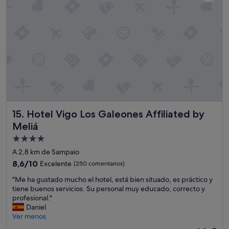
c
n
e
í
t
f
s
a
o
o
t
u
"
r
a
n
m
c
t
a
i
r
.
o
a
L
n
b
o
a
a
e
r
j
x
,
o
i
e
i
Hotel Vigo Los Galeones Affiliated by Meliá
15. Hotel Vigo Los Galeones Affiliated by
s
s
m
t
Meliá
p
p
e
e
e
Alojamiento
n
c
c
de
A 2,8 km de Sampaio
t
i
a
4.0 estrellas
e
a
8.6
b
8,6/10
Excelente
(250 comentarios)
n
l
sobre
l
"
"Me ha gustado mucho el hotel, está bien situado, es práctico y
o
m
10,
e
M
tiene buenos servicios. Su personal muy educado, correcto y
e
e
Excelente,
.
e
profesional."
n
n
(250 comentarios)
"
h
Daniel
f
t
a
Ver menos
r
e
g
í
p