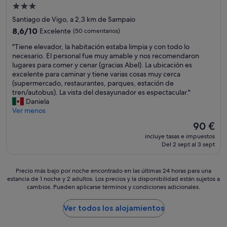
n
e
Alojamiento
g
s
de
Santiago de Vigo, a 2,3 km de Sampaio
r
u
3.0 estrellas
a
n
8.6
8,6/10
Excelente
(50 comentarios)
n
a
sobre
"
"Tiene elevador, la habitación estaba limpia y con todo lo
d
m
10,
T
necesario. El personal fue muy amable y nos recomendaron
e
b
Excelente,
i
lugares para comer y cenar (gracias Abel). La ubicación es
s
i
(50 comentarios)
e
excelente para caminar y tiene varias cosas muy cerca
"
e
n
(supermercado, restaurantes, parques, estación de
n
e
tren/autobus). La vista del desayunador es espectacular."
t
e
Daniela
e
l
Ver menos
p
e
o
El
90 €
v
c
precio
incluye tasas e impuestos
a
o
actual
Del 2 sept al 3 sept
d
a
es
o
g
de
r
r
90 €
Precio
Precio más bajo por noche encontrado en las últimas 24 horas para una
,
a
estancia de 1 noche y 2 adultos. Los precios y la disponibilidad están sujetos a
más
l
d
cambios. Pueden aplicarse términos y condiciones adicionales.
bajo
a
a
por
h
b
noche
Ver todos los alojamientos
a
l
encontrado
b
e
en