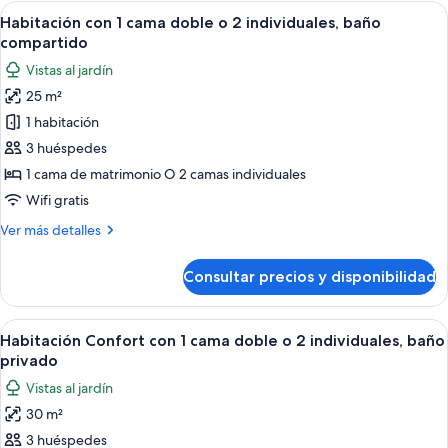
baño
Abrir
Una habitación con dos camas, cada un
5
compartido
Habitación con 1 cama doble o 2 individuales, baño
todas
compartido
las
Vistas al jardín
fotos
25 m²
de
1 habitación
Habitación
con
3 huéspedes
1
1 cama de matrimonio O 2 camas individuales
cama
Wifi gratis
doble
Más
Ver más detalles
o
detalles
2
de
Consultar precios y disponibilidad
Habitación
individuales,
con
baño
1
Abrir
Un dormitorio con una cama, una mesit
compartido
8
cama
Habitación Confort con 1 cama doble o 2 individuales, baño
todas
doble
privado
o
las
Vistas al jardín
2
fotos
individuales,
30 m²
de
baño
3 huéspedes
Habitación
compartido