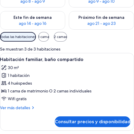
ago 8 - ago 9
ago 9 - ago 10
Consulta la disponibilidad para este fin de semana, ago 14 - a
Consulta la disponibilidad par
Este fin de semana
Próximo fin de semana
ago 14 - ago 16
ago 21 - ago 23
Filtros
Todas las habitaciones
1 cama
2 camas
disponibles
para
Se muestran 3 de 3 habitaciones
las
Abrir
Una cama de madera con colcha azul e
4
Habitación familiar, baño compartido
habitaciones
todas
30 m²
las
1 habitación
fotos
de
4 huéspedes
Habitación
1 cama de matrimonio O 2 camas individuales
familiar,
Wifi gratis
baño
Más
Ver más detalles
compartido
detalles
de
Consultar precios y disponibilidad
Habitación
familiar,