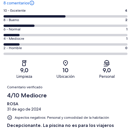
8 comentarios
4
10 - Excelente
4
comentarios
2
8 - Bueno
2
de
comentarios
un
1
6 - Normal
1
de
total
comentarios
un
1
4 - Mediocre
1
de
de
total
comentarios
8
un
0
2 - Horrible
0
de
de
con
total
comentarios
8
un
una
de
de
con
total
puntuación
8
un
una
de
9,0
10
9,0
de
con
total
puntuación
8
Limpieza
Ubicación
Personal
10
una
de
de
con
Comentarios
-
puntuación
8
8
Comentario verificado
una
Excelente
de
con
-
puntuación
4/10 Mediocre
6
una
Bueno
de
-
puntuación
ROSA
4
Normal
31 de ago de 2024
de
-
2
Aspectos negativos: Personal y comodidad de la habitación
Mediocre
-
Decepcionante. La piscina no es para los viajeros
Horrible