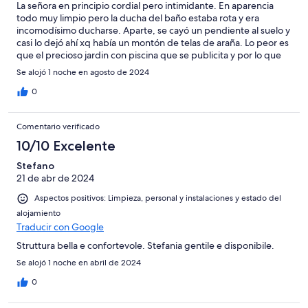
La señora en principio cordial pero intimidante. En aparencia
todo muy limpio pero la ducha del baño estaba rota y era
incomodísimo ducharse. Aparte, se cayó un pendiente al suelo y
casi lo dejó ahí xq había un montón de telas de araña. Lo peor es
que el precioso jardin con piscina que se publicita y por lo que
escogí expresamente ese alojamiento y no otro era de uso
Se alojó 1 noche en agosto de 2024
exclusivo de la señora, no habia acceso y ni siquiera se nos dio
opción alguna. La cama estaba hundida de un lado y rodabas
0
hacia el suelo.
Comentario verificado
10/10 Excelente
Stefano
21 de abr de 2024
Aspectos positivos: Limpieza, personal y instalaciones y estado del
alojamiento
Traducir con Google
Struttura bella e confortevole. Stefania gentile e disponibile.
Se alojó 1 noche en abril de 2024
0