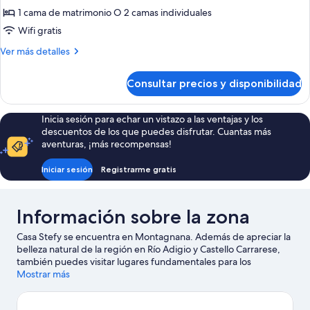
Confort
1 cama de matrimonio O 2 camas individuales
con
Wifi gratis
1
Más
Ver más detalles
cama
detalles
doble
de
Consultar precios y disponibilidad
Habitación
o
Confort
2
con
Inicia sesión para echar un vistazo a las ventajas y los
individuales,
1
descuentos de los que puedes disfrutar. Cuantas más
cama
baño
aventuras, ¡más recompensas!
doble
privado
o
Iniciar sesión
Registrarme gratis
2
individuales,
baño
Información sobre la zona
privado
Casa Stefy se encuentra en Montagnana. Además de apreciar la
belleza natural de la región en Río Adigio y Castello Carrarese,
también puedes visitar lugares fundamentales para los
aficionados a la cultura, como Abadía de Santa María de Carceri
Mostrar más
y Museo Nacional Atestino. Reserva algo de tiempo para
explorar la naturaleza realizando actividades como la equitación.