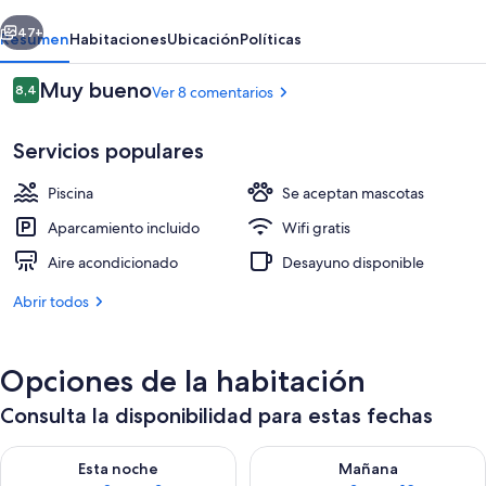
erior
Siguiente
47+
Resumen
Habitaciones
Ubicación
Políticas
Comentarios
Muy bueno
8,4
Ver 8 comentarios
8,4 de 10
Servicios populares
Piscina
Se aceptan mascotas
Aparcamiento incluido
Wifi gratis
Aire acondicionado
Desayuno disponible
Una piscina al aire libre de temporada
Abrir todos
Opciones de la habitación
Consulta la disponibilidad para estas fechas
Consulta la disponibilidad para esta noche, ago 8 - ago 9
Consulta la disponibilidad pa
Esta noche
Mañana