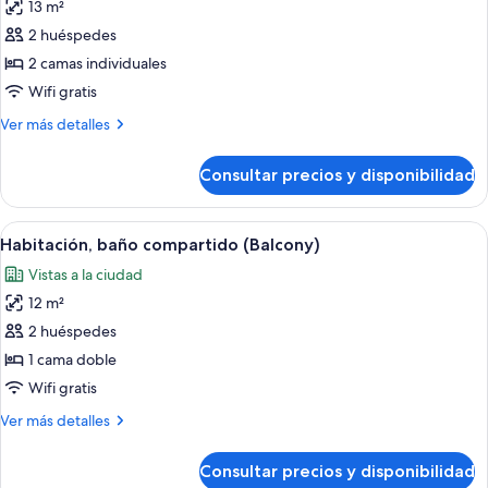
13 m²
las
2 huéspedes
fotos
de
2 camas individuales
Habitación,
Wifi gratis
baño
Más
Ver más detalles
compartido
detalles
(Vatican)
de
Consultar precios y disponibilidad
Habitación,
baño
compartido
Abrir
Una mesa redonda de madera con un pos
8
(Vatican)
Habitación, baño compartido (Balcony)
todas
Vistas a la ciudad
las
12 m²
fotos
de
2 huéspedes
Habitación,
1 cama doble
baño
Wifi gratis
compartido
Más
Ver más detalles
(Balcony)
detalles
de
Consultar precios y disponibilidad
Habitación,