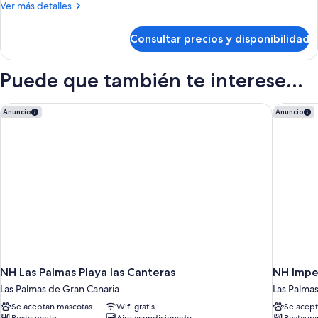
Más
Ver más detalles
1
detalles
cama
de
Consultar precios y disponibilidad
Habitación
doble,
doble,
baño
1
Puede que también te interese...
privado
cama
doble,
baño
NH Las Palmas Playa las Canteras
NH Imper
Anuncio
Anuncio
privado
NH Las Palmas Playa las Canteras
NH Imper
Las Palmas de Gran Canaria
Las Palma
Se aceptan mascotas
Wifi gratis
Se acept