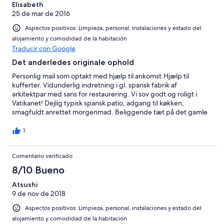
Elisabeth
25 de mar de 2016
Aspectos positivos: Limpieza, personal, instalaciones y estado del
alojamiento y comodidad de la habitación
Traducir con Google
Det anderledes originale ophold
Personlig mail som optakt med hjælp til ankomst.Hjælp til
kufferter. Vidunderlig indretning i gl. spansk fabrik af
arkitektpar med sans for restaurering. Vi sov godt og roligt i
Vatikanet! Dejlig typisk spansk patio, adgang til køkken,
smagfuldt anrettet morgenmad. Beliggende tæt på det gamle
kvarter og lige ved de store processionskirker for
Påskeceremonierne. Morgenmad ved cafeborde 2 og to med
1
hyggelig personlig og hjemlig stemning ved serveringen,
næsten som på et vandrerhjem/pension.
Comentario verificado
8/10 Bueno
Atsushi
9 de nov de 2018
Aspectos positivos: Limpieza, personal, instalaciones y estado del
alojamiento y comodidad de la habitación