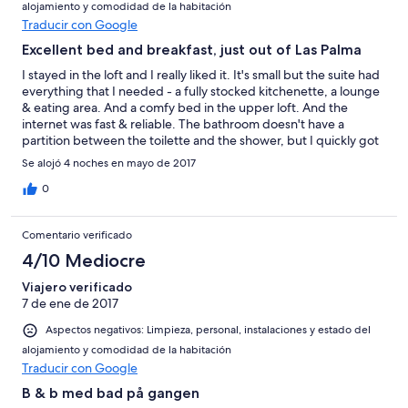
alojamiento y comodidad de la habitación
Traducir con Google
Excellent bed and breakfast, just out of Las Palma
I stayed in the loft and I really liked it. It's small but the suite had
everything that I needed - a fully stocked kitchenette, a lounge
& eating area. And a comfy bed in the upper loft. And the
internet was fast & reliable. The bathroom doesn't have a
partition between the toilette and the shower, but I quickly got
used to it. The only thing to note is that breakfast isn't included.
Se alojó 4 noches en mayo de 2017
0
Comentario verificado
4/10 Mediocre
Viajero verificado
7 de ene de 2017
Aspectos negativos: Limpieza, personal, instalaciones y estado del
alojamiento y comodidad de la habitación
Traducir con Google
B & b med bad på gangen