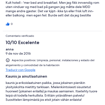
Kult hotell - 'mer bed and breakfast. Men jeg fikk innvendig rom
uten vinduer og med bad på gangen jeg måtte dele MDD
mange andre gjester. Det var kjipt- ikke lys eller frisk luft inn-
eller balkong. men egen feil. Burde sett det da jeg bestilte
0
Comentario verificado
10/10 Excelente
anna
9 de nov de 2016
Aspectos positivos: Limpieza, personal, instalaciones y estado del
alojamiento y comodidad de la habitación
Traducir con Google
Kaunis ja ainutlaatuinen
kaunis ja erikoislaatuinen paikka, jossa jokainen pienikin
yksityiskohta mietitty tarkkaan. Mielenkiintoisesti sisustetut
huoneet (jokainen erilailla) ja maukas aamiainen. Itsetehty tuore
leipä oli todella herkullista. Erittäin ystävällinen palvelu!
Suosittelen lämpimästä jos etsit jotain vähän erilaista!