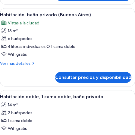
baño
compartido
Abrir
Un dormitorio con cama, una silla, una
7
(Balcony)
Habitación, baño privado (Buenos Aires)
todas
Vistas a la ciudad
las
18 m²
fotos
de
6 huéspedes
Habitación,
4 literas individuales O 1 cama doble
baño
Wifi gratis
privado
Más
Ver más detalles
(Buenos
detalles
Aires)
de
Consultar precios y disponibilidad
Habitación,
baño
privado
Abrir
Una cama bien hecha con una colcha mo
8
(Buenos
Habitación doble, 1 cama doble, baño privado
todas
Aires)
14 m²
las
2 huéspedes
fotos
de
1 cama doble
Habitación
Wifi gratis
doble,