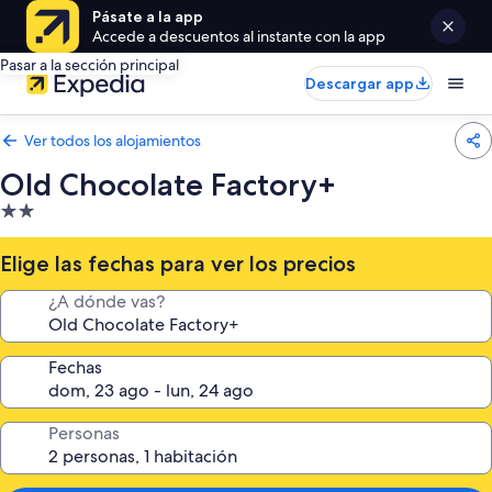
Pásate a la app
Accede a descuentos al instante con la app
Pasar a la sección principal
Descargar app
Ver todos los alojamientos
Old Chocolate Factory+
Alojamiento
de
2.0 estrellas
Elige las fechas para ver los precios
¿A dónde vas?
Fechas
Personas