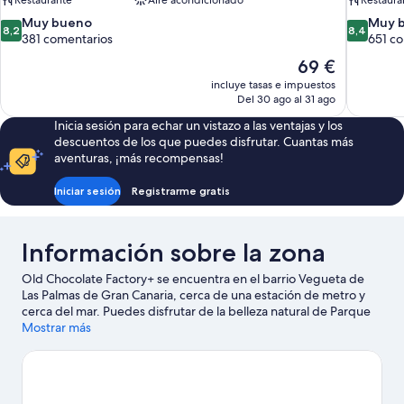
Restaurante
Aire acondicionado
Restaura
8.2
8.4
Muy bueno
Muy 
8,2
8,4
sobre
sobre
381 comentarios
651 c
10,
10,
El
69 €
Muy
Muy
precio
incluye tasas e impuestos
bueno,
bueno,
actual
Del 30 ago al 31 ago
381 comentarios
651 comen
es
Inicia sesión para echar un vistazo a las ventajas y los
de
descuentos de los que puedes disfrutar. Cuantas más
69 €
aventuras, ¡más recompensas!
Iniciar sesión
Registrarme gratis
Información sobre la zona
Old Chocolate Factory+ se encuentra en el barrio Vegueta de
Las Palmas de Gran Canaria, cerca de una estación de metro y
cerca del mar. Puedes disfrutar de la belleza natural de Parque
de Santa Catalina y Playa Las Canteras, o acercarte a Puerto de
Mostrar más
Las Palmas si deseas realizar alguna actividad. También merece
la pena acercarse a Universidad de Las Palmas de Gran Canaria y
Catedral de Santa Ana.
Ver guía de viaje de Las Palmas de Gran
Canaria