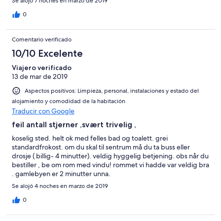
Se alojó 7 noches en marzo de 2019
0
Comentario verificado
10/10 Excelente
Viajero verificado
13 de mar de 2019
Aspectos positivos: Limpieza, personal, instalaciones y estado del
alojamiento y comodidad de la habitación
Traducir con Google
feil antall stjerner ,svært trivelig ,
koselig sted. helt ok med felles bad og toalett. grei
standardfrokost. om du skal til sentrum må du ta buss eller
drosje ( billig- 4 minutter). veldig hyggelig betjening. obs når du
bestiller , be om rom med vindu! rommet vi hadde var veldig bra
. gamlebyen er 2 minutter unna.
Se alojó 4 noches en marzo de 2019
0