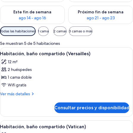
Consulta la disponibilidad para este fin de semana, ago 14 - a
Consulta la disponibilidad par
Este fin de semana
Próximo fin de semana
ago 14 - ago 16
ago 21 - ago 23
Filtros
Todas las habitaciones
1 cama
2 camas
3 camas o más
disponibles
para
Se muestran 5 de 5 habitaciones
las
Abrir
Un dormitorio con una cama grande, dos
6
Habitación, baño compartido (Versailles)
habitaciones
todas
12 m²
las
2 huéspedes
fotos
de
1 cama doble
Habitación,
Wifi gratis
baño
Más
Ver más detalles
compartido
detalles
(Versailles)
de
Consultar precios y disponibilidad
Habitación,
baño
compartido
Abrir
Un dormitorio ordenado con una cama
6
(Versailles)
Habitación, baño compartido (Vatican)
todas