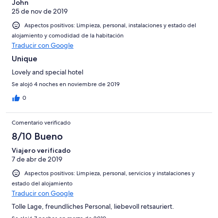
-
puntuación
John
4
Normal
25 de nov de 2019
de
-
2
Aspectos positivos: Limpieza, personal, instalaciones y estado del
Mediocre
-
alojamiento y comodidad de la habitación
Horrible
Traducir con Google
Unique
Lovely and special hotel
Se alojó 4 noches en noviembre de 2019
0
Comentario verificado
8/10 Bueno
Viajero verificado
7 de abr de 2019
Aspectos positivos: Limpieza, personal, servicios y instalaciones y
estado del alojamiento
Traducir con Google
Tolle Lage, freundliches Personal, liebevoll retsauriert.