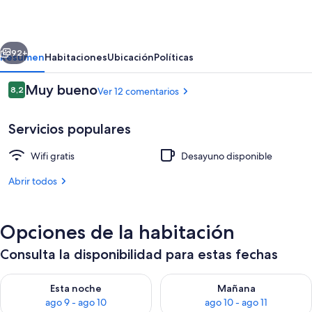
Factory+
erior
Siguiente
92+
Resumen
Habitaciones
Ubicación
Políticas
Comentarios
Muy bueno
8,2
Ver 12 comentarios
8,2 de 10
Servicios populares
Wifi gratis
Desayuno disponible
Abrir todos
Entrada interior
Opciones de la habitación
Consulta la disponibilidad para estas fechas
Consulta la disponibilidad para esta noche, ago 9 - ago 10
Consulta la disponibilidad par
Esta noche
Mañana
ago 9 - ago 10
ago 10 - ago 11