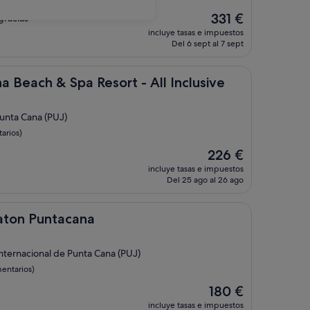
El
331 €
gracias"
precio
incluye tasas e impuestos
actual
Del 6 sept al 7 sept
es
de
331 €
 Spa Resort - All Inclusive
 Beach & Spa Resort - All Inclusive
Punta Cana (PUJ)
arios)
El
226 €
precio
incluye tasas e impuestos
actual
Del 25 ago al 26 ago
es
de
226 €
tacana
raton Puntacana
Internacional de Punta Cana (PUJ)
entarios)
El
180 €
precio
incluye tasas e impuestos