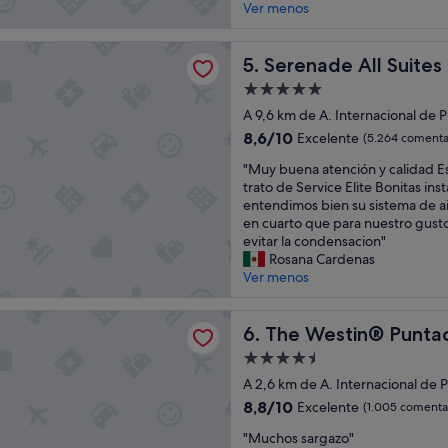
O
Ver menos
n
n
(1.003 comentarios)
T
t
e
E
o
s
 All Suites - Adults Only Resort - All inclusive
L
Serenade All Suites - Adults 
5. Serenade All Suites 
g
,
C
r
l
Alojamiento
E
a
a
de
R
A 9,6 km de A. Internacional de 
c
a
5.0 estrellas
C
i
l
8.6
8,6/10
Excelente
(5.264 comenta
A
a
b
sobre
"
D
"Muy buena atención y calidad E
s
e
10,
M
E
trato de Service Elite Bonitas in
"
r
Excelente,
u
L
entendimos bien su sistema de a
c
(5.264 comentarios)
y
M
en cuarto que para nuestro gusto
a
b
A
evitar la condensacion"
l
u
L
Rosana Cardenas
a
e
L
Ver menos
l
n
"
i
a
m
tin® Puntacana Resort
a
The Westin® Puntacana Res
6. The Westin® Punta
p
t
i
Alojamiento
e
a
de
n
A 2,6 km de A. Internacional de 
b
4.5 estrellas
c
8.8
a
8,8/10
Excelente
(1.005 comentar
i
sobre
n
"
ó
"Muchos sargazo"
10,
d