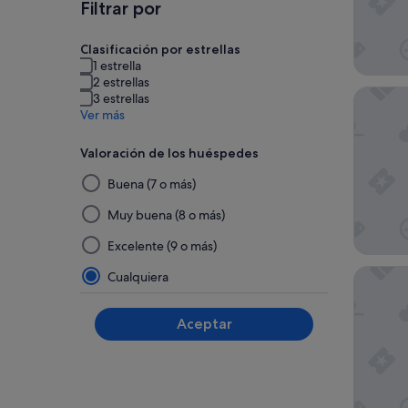
Filtrar por
Clasificación por estrellas
1 estrella
2 estrellas
Serenade
3 estrellas
Ver más
Valoración de los huéspedes
Al
Buena (7 o más)
seleccionar
y
Muy buena (8 o más)
aplicar
Excelente (9 o más)
un
filtro
Four Po
Cualquiera
de
este
Aceptar
grupo,
los
resultados
se
actualizarán