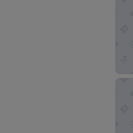
Barceló 
Hyatt Zi