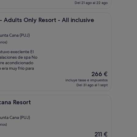
actual
Del 21 ago al 22 ago
es
de
180 €
Only Resort - All inclusive
- Adults Only Resort - All inclusive
Punta Cana (PUJ)
rios)
stuvo execlente El
stalaciones de spa No
ire acondicionado
 era muy frío para
El
266 €
precio
incluye tasas e impuestos
actual
Del 31 ago al 1 sept
es
de
266 €
ort
cana Resort
Punta Cana (PUJ)
ios)
El
211 €