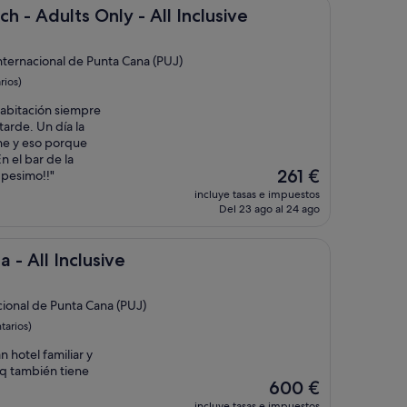
261 €
s Only - All Inclusive
h - Adults Only - All Inclusive
Internacional de Punta Cana (PUJ)
rios)
habitación siempre
tarde. Un día la
che y eso porque
n el bar de la
El
261 €
 pesimo!!"
precio
incluye tasas e impuestos
actual
Del 23 ago al 24 ago
es
de
261 €
lusive
 - All Inclusive
cional de Punta Cana (PUJ)
tarios)
 hotel familiar y
s q también tiene
El
600 €
precio
incluye tasas e impuestos