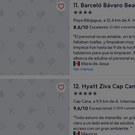
Bávaro Beach - Adults Only - All Inclusive
l
o
a
a
Barceló Bávaro Beach - Adult
11. Barceló Bávaro Beac
n
i
R
s
l
t
Alojamiento
m
a
i
a
o
p
de
ú
n
c
Playa Bibijagua, a 12,4 km de A. 
a
i
l
4.0 estrellas
s
i
l
8.6
8,6/10
Excelente
(3.686 comenta
a
,
t
o
a
sobre
y
e
a
"
n
"El personal no es amable, en la 
s
10,
a
x
l
E
e
faltaban toallas, y limpiaban muy 
r
Excelente,
t
c
a
l
s
limpieza fue hasta las 9 de la no
e
(3.686 comentarios)
e
e
c
p
b
hablamos para que la limpiaran. E
s
n
l
i
e
o
alberca de adultos el personal es
e
c
e
o
r
n
Maria de Jesus
r
i
n
n
s
i
Ver menos
v
o
t
e
o
t
a
n
e
s
n
a
c
va Cap Cana - All Inclusive
e
s
d
a
Hyatt Ziva Cap Cana - All Inc
s
12. Hyatt Ziva Cap Cana
i
x
e
e
l
y
o
Alojamiento
e
r
s
n
f
n
de
l
v
p
o
Cap Cana, a 9,5 km de A. Interna
u
e
e
i
5.0 estrellas
a
e
n
9.6
s
9,6/10
Excepcional
(1.009 comen
n
c
N
s
c
sobre
d
t
i
"
o
a
"Todo estuvo de maravilla, un gran
i
10,
e
e
o
T
e
m
claro a un lado está el de adulto
o
Excepcional,
l
"
"
o
n
a
acceso con un gran ambiente. "
n
(1.009 comentarios)
a
d
t
b
Mauricio
a