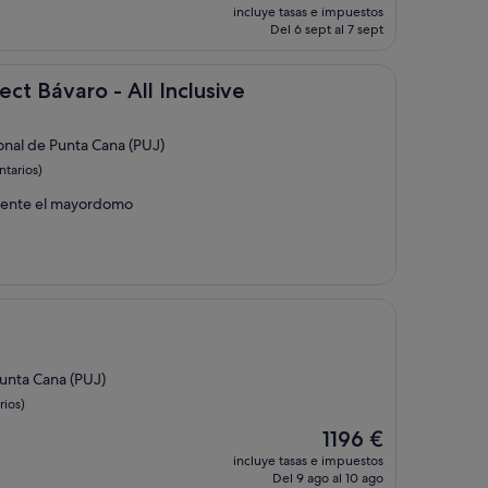
precio
incluye tasas e impuestos
actual
Del 6 sept al 7 sept
es
de
211 €
o - All Inclusive
ect Bávaro - All Inclusive
ional de Punta Cana (PUJ)
tarios)
iente el mayordomo
Punta Cana (PUJ)
rios)
El
1196 €
precio
incluye tasas e impuestos
actual
Del 9 ago al 10 ago