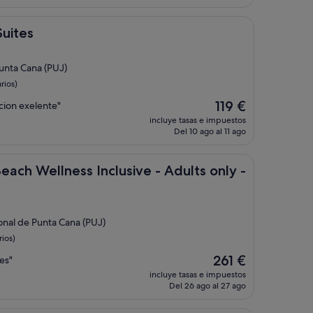
es
de
1196 €
Suites
Punta Cana (PUJ)
rios)
El
119 €
cion exelente"
precio
incluye tasas e impuestos
actual
Del 10 ago al 11 ago
es
de
119 €
ss Inclusive - Adults only - All inclusive
each Wellness Inclusive - Adults only -
ional de Punta Cana (PUJ)
ios)
El
261 €
es"
precio
incluye tasas e impuestos
actual
Del 26 ago al 27 ago
es
de