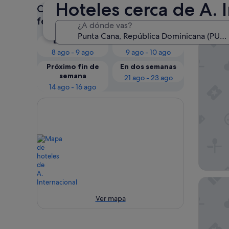
Hoteles cerca de A.
Consulta los precios para estas
Nues
fechas
¿A dónde vas?
Esta noche
Mañana
Barceló 
8 ago - 9 ago
9 ago - 10 ago
Próximo fin de
En dos semanas
semana
21 ago - 23 ago
14 ago - 16 ago
Lopesan 
Ver mapa