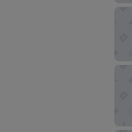
Bakour P
Melia Pu