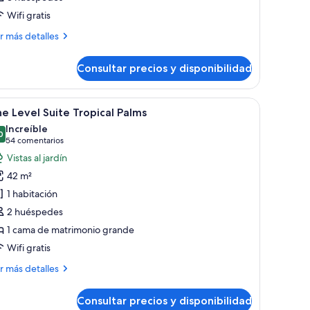
s
Wifi gratis
otos
e
ás
r más detalles
talles
abitación
Consultar precios y disponibilidad
bitación
s.
, ventilador de techo, escritorio con silla, televisor y balcón con vista a pa
brir
Habitación de hotel con una cama grande, venti
6
e Level Suite Tropical Palms
odas
Increíble
s
0
9,0 de 10
(54 comentarios)
54 comentarios
otos
Vistas al jardín
e
42 m²
he
1 habitación
evel
2 huéspedes
uite
1 cama de matrimonio grande
ropical
alms
Wifi gratis
ás
r más detalles
talles
Consultar precios y disponibilidad
e