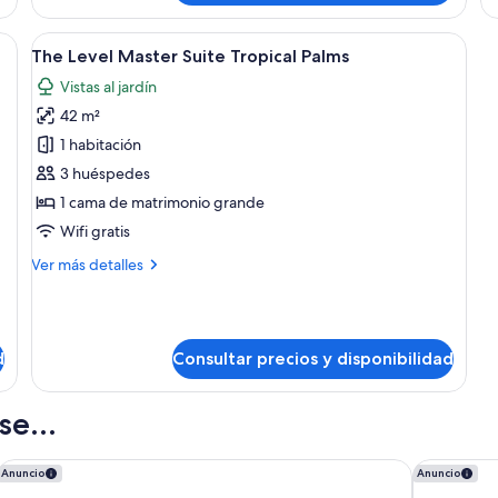
Deluxe
Le
Su
 alta calidad
Abrir
Un dormitorio amplio con una cama gran
7
Tr
The Level Master Suite Tropical Palms
todas
Pa
Vistas al jardín
las
42 m²
fotos
de
1 habitación
The
3 huéspedes
Level
1 cama de matrimonio grande
Master
Wifi gratis
Suite
Más
Ver más detalles
Tropical
detalles
Palms
de
The
Level
d
Consultar precios y disponibilidad
Master
Suite
Tropical
e...
Palms
Zel Punta Cana, All Suites - All inclusive
Dreams Flor
Anuncio
Anuncio