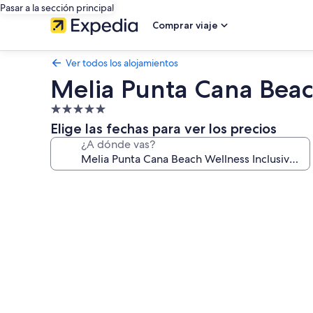
Pasar a la sección principal
Comprar viaje
Ver todos los alojamientos
Melia Punta Cana Beach
Alojamiento
de
Elige las fechas para ver los precios
5.0 estrellas
¿A dónde vas?
Galería
de
imágenes
de
Melia
Punta
Cana