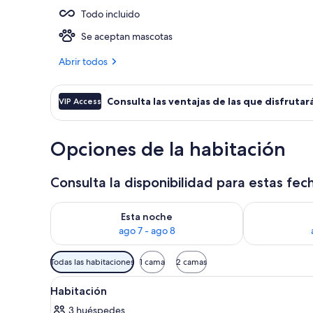
Todo incluido
4 piscinas al
Se aceptan mascotas
Abrir todos
Consulta las ventajas de las que disfrutará
VIP Access
Opciones de la habitación
Consulta la disponibilidad para estas fec
Consulta la disponibilidad para esta noche, ago 7 - 
Consulta la d
Esta noche
ago 7 - ago 8
Filtros
Todas las habitaciones
1 cama
2 camas
disponibles
Abrir
Habitación de hotel con cama, es
para
3
Habitación
todas
las
3 huéspedes