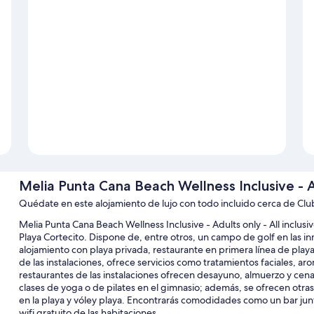
Melia Punta Cana Beach Wellness Inclusive - Ad
Quédate en este alojamiento de lujo con todo incluido cerca de Clu
Melia Punta Cana Beach Wellness Inclusive - Adults only - All inclus
Playa Cortecito. Dispone de, entre otros, un campo de golf en las inm
alojamiento con playa privada, restaurante en primera línea de playa y
de las instalaciones, ofrece servicios como tratamientos faciales, ar
restaurantes de las instalaciones ofrecen desayuno, almuerzo y cena
clases de yoga o de pilates en el gimnasio; además, se ofrecen otras 
en la playa y vóley playa. Encontrarás comodidades como un bar junt
wifi gratuito de las habitaciones.