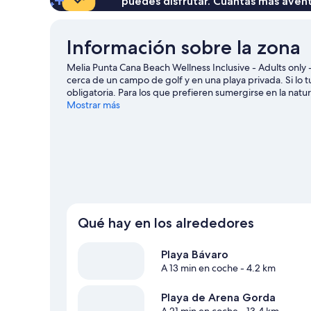
puedes disfrutar. Cuantas más aven
Información sobre la zona
Melia Punta Cana Beach Wellness Inclusive - Adults only -
cerca de un campo de golf y en una playa privada. Si lo
obligatoria. Para los que prefieren sumergirse en la natu
También merece la pena acercarse a Club de campo y gol
Mostrar más
Cana
Ver más complejos turísticos en Punta Cana
Qué hay en los alrededores
Playa Bávaro
A 13 min en coche
- 4.2 km
Playa de Arena Gorda