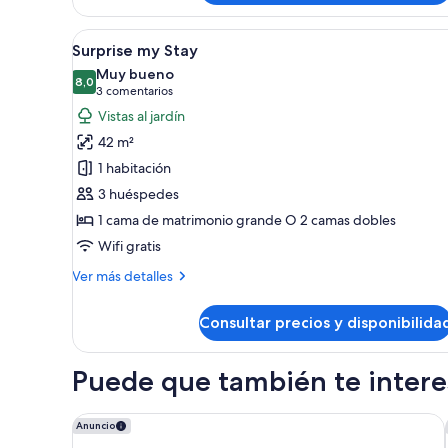
Room
Tropical
Abrir
1 dormitorio y ropa de cama de
5
Palms
Surprise my Stay
todas
Muy bueno
las
8,0
8,0 de 10
(3 comentarios)
3 comentarios
fotos
Vistas al jardín
de
42 m²
Surprise
1 habitación
my
3 huéspedes
Stay
1 cama de matrimonio grande O 2 camas dobles
Wifi gratis
Más
Ver más detalles
detalles
de
Consultar precios y disponibilida
Surprise
my
Stay
Puede que también te interes
Hyatt Ziva Cap Cana - All Inclusive
Anuncio