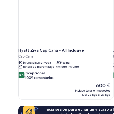
Hyatt Ziva Cap Cana - All Inclusive
Cap Cana
En una playa privada
Piscina
Bañera de hidromasaje
Todo incluido
9.6
Excepcional
9,6
sobre
1.009 comentarios
10,
El
600 €
Excepcional,
precio
incluye tasas e impuestos
1.009 comentarios
actual
Del 26 ago al 27 ago
es
de
600 €
Inicia sesión para echar un vistazo a