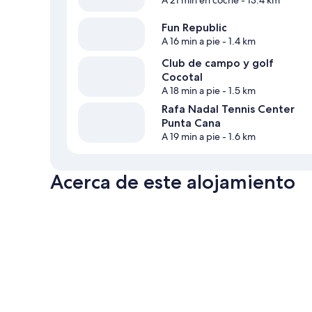
A 21 min en coche
- 13.4 km
Fun Republic
A 16 min a pie
- 1.4 km
Club de campo y golf
Cocotal
A 18 min a pie
- 1.5 km
Rafa Nadal Tennis Center
Punta Cana
A 19 min a pie
- 1.6 km
Acerca de este alojamiento