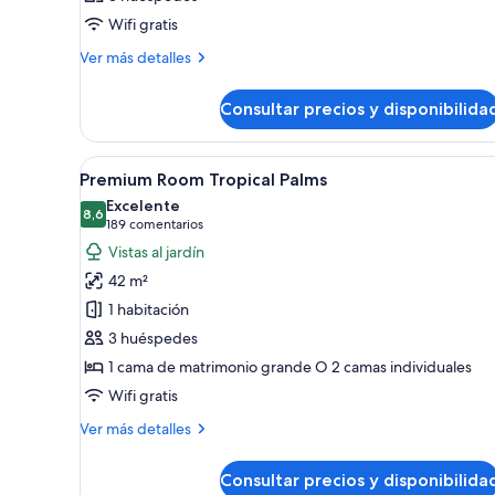
las
habitaciones
Wifi gratis
fotos
de
Más
Ver más detalles
detalles
Habitación
de
Consultar precios y disponibilida
Habitación
Abrir
Habitación de hotel con cama, e
5
Premium Room Tropical Palms
todas
Excelente
las
8,6
8,6 de 10
(189 comentarios)
189 comentarios
fotos
Vistas al jardín
de
42 m²
Premium
1 habitación
Room
3 huéspedes
Tropical
1 cama de matrimonio grande O 2 camas individuales
Palms
Wifi gratis
Más
Ver más detalles
detalles
de
Consultar precios y disponibilida
Premium