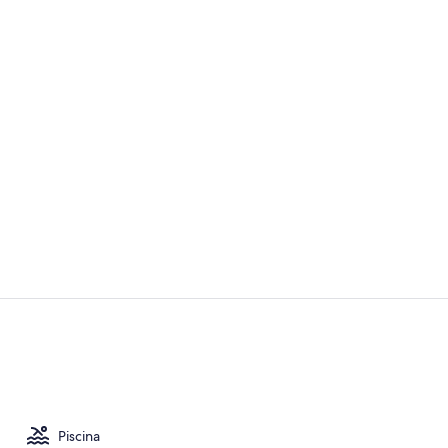
Vídeo hecho 
Salas de tra
Piscina