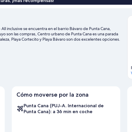
turas, ¡más recompensas!
 All inclusive se encuentra en el barrio Bávaro de Punta Cana,
 tuyo son las compras, Centro urbano de Punta Cana es una parada
raleza, Playa Cortecito y Playa Bávaro son dos excelentes opciones.
f Cocotal y Playa de Arena Gorda.
Ver guía de viaje de Punta
Cómo moverse por la zona
Punta Cana (PUJ-A. Internacional de
Punta Cana): a 36 min en coche