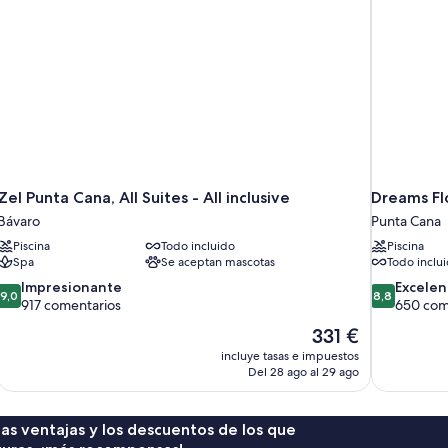
Zel Punta Cana, All Suites - All inclusive
Dreams Flo
Bávaro
Punta Cana
Piscina
Todo incluido
Piscina
Spa
Se aceptan mascotas
Todo inclu
9.0
8.8
Impresionante
Excelen
9,0
8,8
sobre
sobre
917 comentarios
650 com
10,
10,
El
331 €
Impresionante,
Excelente,
precio
incluye tasas e impuestos
917 comentarios
650 comenta
actual
Del 28 ago al 29 ago
es
de
331 €
 las ventajas y los descuentos de los que