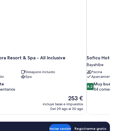
ra Resort & Spa - All Inclusive
Soficu Hotel On Th
Bayahíbe
Desayuno incluido
Piscina
ido
Spa
Aparcamiento incluido
8.2
te
Muy bueno
8,2
sobre
entarios
84 comentarios
10,
El
253 €
Muy
precio
incluye tasas e impuestos
rios
bueno,
actual
Del 29 ago al 30 ago
84 comentarios
es
de
253 €
Iniciar sesión
Registrarme gratis