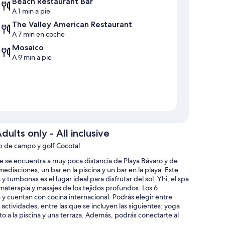
Beach Restaurant Bar
A 1 min a pie
The Valley American Restaurant
A 7 min en coche
Mosaico
A 9 min a pie
ults only - All inclusive
b de campo y golf Cocotal
ive se encuentra a muy poca distancia de Playa Bávaro y de
ediaciones, un bar en la piscina y un bar en la playa. Este
 tumbonas es el lugar ideal para disfrutar del sol. Yhi, el spa
omaterapia y masajes de los tejidos profundos. Los 6
 y cuentan con cocina internacional. Podrás elegir entre
actividades, entre las que se incluyen las siguientes: yoga
o a la piscina y una terraza. Además, podrás conectarte al