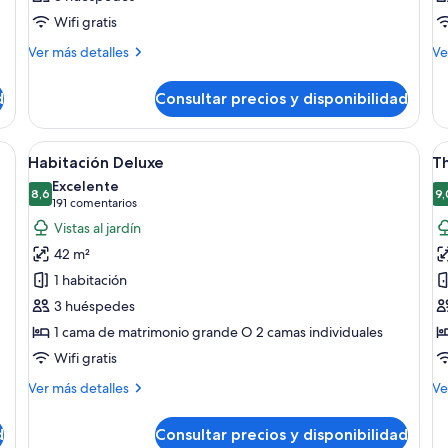
las
la
Wifi gratis
fotos
f
de
d
Más
M
Ver más detalles
Ve
detalles
de
Habitación
H
de
de
d
Consultar precios y disponibilidad
Habitación
Ha
scritorio con lámpara, silla, mesita con planta y vista a una piscina y palmera
Abrir
Habitación de hotel con una cama grande
A
5
Habitación Deluxe
Th
todas
t
Excelente
las
8,6
la
9,
8,6 de 10
(191 comentarios)
191 comentarios
fotos
f
Vistas al jardín
de
d
42 m²
Habitación
T
1 habitación
Deluxe
L
3 huéspedes
S
1 cama de matrimonio grande O 2 camas individuales
T
P
Wifi gratis
Más
M
Ver más detalles
Ve
detalles
de
de
de
d
Consultar precios y disponibilidad
Habitación
Th