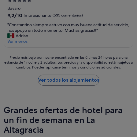
Alojamiento
e
c
r
e
n
de
o
c
Bávaro
m
e
m
a
5.0 estrellas
u
9.2
9,2/10
Impresionante
(535 comentarios)
l
e
"
e
sobre
h
n
"
"Constantino siempre estuvo con muy buena actitud de servicio,
s
10,
o
d
C
nos apoyo en todo momento. Muchas gracias!!"
t
Impresionante,
t
a
o
Adrian
r
(535 comentarios)
e
b
n
Ver menos
a
l
l
s
n
.
e
t
s
.
"
Precio
a
Precio más bajo por noche encontrado en las últimas 24 horas para una
o
v
estancia de 1 noche y 2 adultos. Los precios y la disponibilidad están sujetos a
más
n
n
a
cambios. Pueden aplicarse términos y condiciones adicionales.
bajo
t
d
r
por
i
e
i
noche
n
Ver todos los alojamientos
u
e
encontrado
o
n
d
en
s
á
a
las
i
r
d
últimas
e
e
e
24 horas
m
Grandes ofertas de hotel para
a
n
para
p
V
l
un fin de semana en La
una
r
I
a
estancia
e
P
Altagracia
c
de
e
p
o
1 noche
s
o