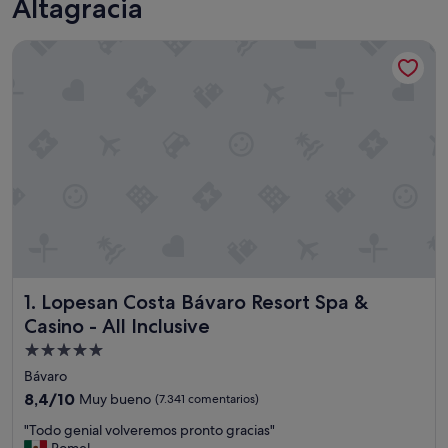
Altagracia
Lopesan Costa Bávaro Resort Spa & Casino - All Inclusive
Lopesan Costa Bávaro Resort Spa & Casino - All Inclusive
1. Lopesan Costa Bávaro Resort Spa &
Casino - All Inclusive
Alojamiento
de
Bávaro
5.0 estrellas
8.4
8,4/10
Muy bueno
(7.341 comentarios)
sobre
"
"Todo genial volveremos pronto gracias"
10,
T