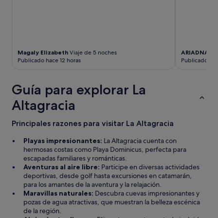
e
n
t
o
.
M
Magaly Elizabeth
Viaje de 5 noches
ARIADNA G
u
Publicado hace 12 horas
Publicado hac
c
h
a
Guía para explorar La
s
Altagracia
g
r
a
Principales razones para visitar La Altagracia
c
i
Playas impresionantes:
La Altagracia cuenta con
a
hermosas costas como Playa Dominicus, perfecta para
s
escapadas familiares y románticas.
!
Aventuras al aire libre:
Participe en diversas actividades
!
deportivas, desde golf hasta excursiones en catamarán,
"
para los amantes de la aventura y la relajación.
Maravillas naturales:
Descubra cuevas impresionantes y
pozas de agua atractivas, que muestran la belleza escénica
de la región.