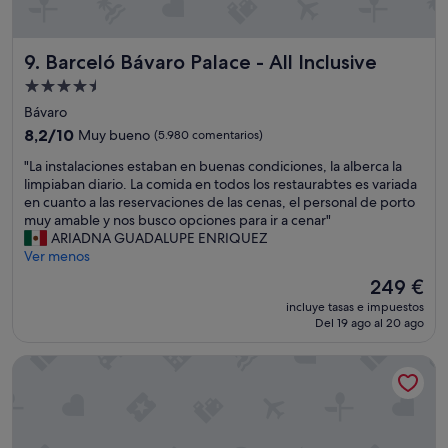
e
e
r
o
l
l
q
q
i
u
u
u
c
Barceló Bávaro Palace - All Inclusive
9. Barceló Bávaro Palace - All Inclusive
l
e
e
i
t
s
Alojamiento
p
o
i
e
a
de
s
Bávaro
m
l
r
4.5 estrellas
a
o
8.2
8,2/10
Muy bueno
(5.980 comentarios)
l
a
!
s
sobre
a
n
N
"
"La instalaciones estaban en buenas condiciones, la alberca la
e
10,
m
u
o
L
limpiaban diario. La comida en todos los restaurabtes es variada
n
Muy
a
e
s
a
en cuanto a las reservaciones de las cenas, el personal de porto
o
bueno,
s
s
e
i
muy amable y nos busco opciones para ir a cenar"
s
(5.980 comentarios)
e
t
n
n
ARIADNA GUADALUPE ENRIQUEZ
f
x
r
c
s
Ver menos
u
y
o
a
t
e
El
b
249 €
g
n
a
l
precio
l
u
incluye tasas e impuestos
t
l
a
actual
a
s
Del 19 ago al 20 ago
ó
a
c
es
c
t
e
c
o
de
k
o
l
Breathless Punta Cana Resort & Spa - Adults Only - All Inclus
i
r
249 €
,
e
s
o
r
c
r
e
n
i
h
a
r
e
e
u
m
v
s
n
l
u