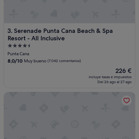
e
l
p
r
e
Serenade Punta Cana Beach & Spa Resort - All Inclusive
3. Serenade Punta Cana Beach & Spa
c
i
Resort - All Inclusive
o
Alojamiento
y
de
l
Punta Cana
o
4.5 estrellas
8.0
8,0/10
Muy bueno
(7.042 comentarios)
q
sobre
u
El
226 €
10,
e
precio
Muy
incluye tasas e impuestos
t
actual
Del 26 ago al 27 ago
bueno,
e
es
(7.042 comentarios)
o
de
Serenade All Suites - Adults Only Resort - All inclusive
f
226 €
r
e
c
e
n
e
s