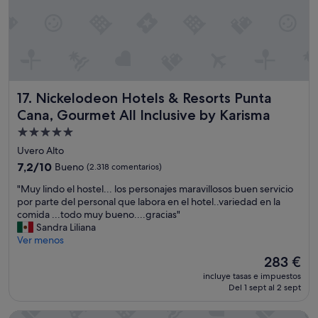
o
o
n
m
r
c
e
d
r
n
o
e
d
m
í
a
o
b
d
O
l
o
m
e
Nickelodeon Hotels & Resorts Punta Cana, Gourmet All Inc
17. Nickelodeon Hotels & Resorts Punta
p
a
,
Cana, Gourmet All Inclusive by Karisma
a
r
t
r
i
e
Alojamiento
a
g
h
de
Uvero Alto
v
u
a
5.0 estrellas
7.2
a
7,2/10
Bueno
a
(2.318 comentarios)
c
sobre
c
l
e
"
"Muy lindo el hostel... los personajes maravillosos buen servicio
10,
a
s
n
M
por parte del personal que labora en el hotel..variedad en la
Bueno,
c
i
s
u
comida ...todo muy bueno....gracias"
(2.318 comentarios)
i
n
e
y
Sandra Liliana
o
d
n
l
Ver menos
n
u
t
i
e
d
i
El
283 €
n
s
a
r
precio
incluye tasas e impuestos
d
e
e
e
actual
Del 1 sept al 2 sept
o
n
l
s
es
e
f
a
p
de
TRS Turquesa Hotel - Adults Only - All Inclusive
l