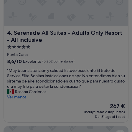
b
u
e
n
o
,
Serenade All Suites - Adults Only Resort - All inclusive
4. Serenade All Suites - Adults Only Resort
s
- All inclusive
u
r
Alojamiento
e
de
Punta Cana
s
5.0 estrellas
8.6
t
8,6/10
Excelente
(5.252 comentarios)
sobre
a
"
"Muy buena atención y calidad Estuvo execlente El trato de
10,
u
M
Service Elite Bonitas instalaciones de spa No entendimos bien su
Excelente,
r
u
sistema de aire acondicionado en cuarto que para nuestro gusto
(5.252 comentarios)
a
y
era muy frío para evitar la condensacion"
n
b
Rosana Cardenas
t
u
Ver menos
e
e
j
El
267 €
n
a
precio
incluye tasas e impuestos
a
p
actual
Del 31 ago al 1 sept
a
o
es
t
n
de
Moon Palace The Grand - Punta Cana - All Inclusive
e
é
267 €