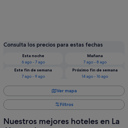
Punta Cana
San Raf
Consulta los precios para estas fechas
Esta noche
Mañana
6 ago - 7 ago
7 ago - 8 ago
Este fin de semana
Próximo fin de semana
7 ago - 9 ago
14 ago - 16 ago
Ver mapa
Filtros
Nuestros mejores hoteles en La