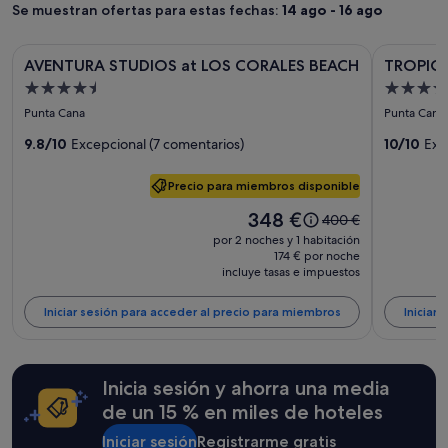
m
y
Se muestran ofertas para estas fechas:
t
14 ago - 16 ago
r
i
2 adultos.
u
l
d
Los
v
a
Galería
AVENTURA STUDIOS at LOS CORALES BEACH
Galería
TROPICANA
a
precios
o
AVENTURA STUDIOS at LOS CORALES BEACH
TROPICA
q
de
de
.
y
c
u
Alojamiento
Alojamie
.
imágenes
imágene
la
o
e
de
de
.
Punta Cana
Punta Cana
disponibilidad
n
de
de
h
4.5 estrellas
4.5 estre
t
están
m
a
AVENTURA
9.8/10
Excepcional (7 comentarios)
TROPIC
10/10
Exc
o
sujetos
u
y
STUDIOS
Sol
d
a
y
q
o
Precio para miembros disponible
cambios.
at
b
Caribes
u
m
Pueden
u
e
LOS
STUDIO
El
348 €
El
400 €
u
aplicarse
e
p
precio
CORALES
HOTEL
precio
y
por 2 noches y 1 habitación
términos
n
a
es
era
174 € por noche
b
BEACH
y
a
g
de
incluye tasas e impuestos
de
u
condiciones
a
a
348 €
400 €,
e
adicionales.
c
r
consulta
n
Iniciar sesión para acceder al precio para miembros
Iniciar
t
u
más
o
i
n
información
.
t
a
sobre
.
u
d
la
.
Inicia sesión y ahorra una media
d
i
tarifa
.
d
de un 15 % en miles de hoteles
c
estándar.
g
e
i
r
Iniciar sesión
Registrarme gratis
s
o