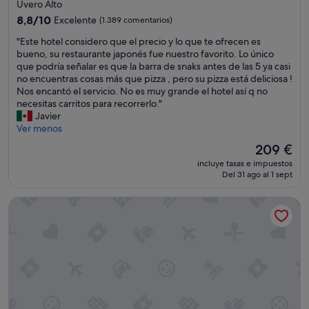
de
o
Uvero Alto
g
4.0 estrellas
8.8
8,8/10
Excelente
(1.389 comentarios)
r
sobre
a
"
"Este hotel considero que el precio y lo que te ofrecen es
10,
c
E
bueno, su restaurante japonés fue nuestro favorito. Lo único
Excelente,
i
s
que podría señalar es que la barra de snaks antes de las 5 ya casi
(1.389 comentarios)
a
t
no encuentras cosas más que pizza , pero su pizza está deliciosa !
s
e
Nos encantó el servicio. No es muy grande el hotel así q no
"
h
necesitas carritos para recorrerlo."
o
Javier
t
Ver menos
e
El
209 €
l
precio
incluye tasas e impuestos
c
actual
Del 31 ago al 1 sept
o
es
n
de
Serenade Punta Cana Beach & Spa Resort - All Inclusive
s
209 €
i
d
e
r
o
q
u
e