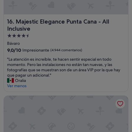
r
"
"
t
s
a
u
i
i
v
e
r
Majestic Elegance Punta Cana - All Inclusive
16. Majestic Elegance Punta Cana - All
i
m
a
e
p
c
Inclusive
r
r
e
Alojamiento
o
e
n
de
n
a
a
Bávaro
b
t
4.5 estrellas
r
9.0
9,0/10
Impresionante
(4.944 comentarios)
a
e
"
sobre
s
n
"
"La atención es increíble, te hacen sentir especial en todo
10,
t
t
L
momento. Pero las instalaciones no están tan nuevas, y las
Impresionante,
a
o
a
fotografías que se muestran son de un área VIP por la que hay
(4.944 comentarios)
n
a
a
que pagar un adicional."
t
t
t
Oralia
e
o
e
Ver menos
b
d
n
i
o
c
Nickelodeon Hotels & Resorts Punta Cana, Gourmet All Inclu
e
y
i
n
e
ó
,
l
n
r
m
e
e
a
s
c
y
i