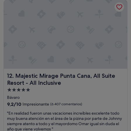
n
Majestic Mirage Punta Cana, All Suite Resort - All Inclusive
r
r
s
329 €
a
a
i
"
g
r
o
e
e
.
r
c
L
s
o
a
d
r
c
e
r
o
l
e
m
h
r
i
o
l
d
t
o
a
e
.
e
l
"
n
l
Majestic Mirage Punta Cana, All Suite Resort - All Inclusive
12. Majestic Mirage Punta Cana, All Suite
t
l
o
Resort - All Inclusive
a
d
Alojamiento
m
o
a
de
Bávaro
s
d
5.0 estrellas
l
9.2
9,2/10
Impresionante
(6.407 comentarios)
o
o
sobre
m
"
"En realidad fueron unas vacaciones increíbles excelente todo
s
10,
a
E
muy buena atención en el área de la pizina por parte de Johnny
r
Impresionante,
x
n
siempre atento a todo y el mayordomo Omar igual sin duda el
e
(6.407 comentarios)
i
r
año que viene volvemos "
s