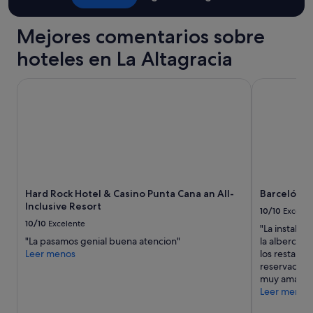
a
e
n
c
r
a
i
Mejores comentarios sobre
v
l
a
i
.
hoteles en La Altagracia
s
c
"
"
i
o
Hard Rock Hotel & Casino Punta Cana an All-Inclusive Reso
Barceló Báva
,
n
o
s
a
p
o
y
Hard Rock Hotel & Casino Punta Cana an All-
Barceló Báv
o
Inclusive Resort
e
10/10
Excelen
n
10/10
Excelente
"La instalac
t
"La pasamos genial buena atencion"
la alberca l
o
Leer menos
los restaura
d
reservacione
o
muy amable 
m
Leer menos
o
m