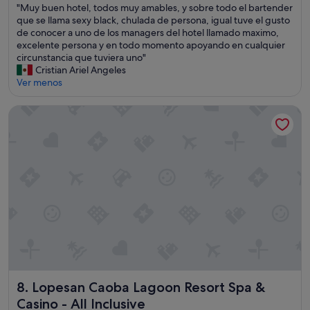
"
"Muy buen hotel, todos muy amables, y sobre todo el bartender
o
10,
c
M
que se llama sexy black, chulada de persona, igual tuve el gusto
e
Excelente,
a
u
de conocer a uno de los managers del hotel llamado maximo,
n
(5.782 comentarios)
s
y
excelente persona y en todo momento apoyando en cualquier
t
i
b
circunstancia que tuviera uno"
e
n
u
Cristian Ariel Angeles
n
o
e
Ver menos
d
e
n
i
n
h
m
Lopesan Caoba Lagoon Resort Spa & Casino - All Inclusive
c
o
o
u
t
s
e
e
b
n
l
i
t
,
e
r
t
n
a
o
s
s
d
u
c
o
s
o
s
i
s
m
s
a
u
t
s
y
e
m
a
m
Lopesan Caoba Lagoon Resort Spa & Casino - All Inclusive
8. Lopesan Caoba Lagoon Resort Spa &
á
m
a
s
Casino - All Inclusive
a
d