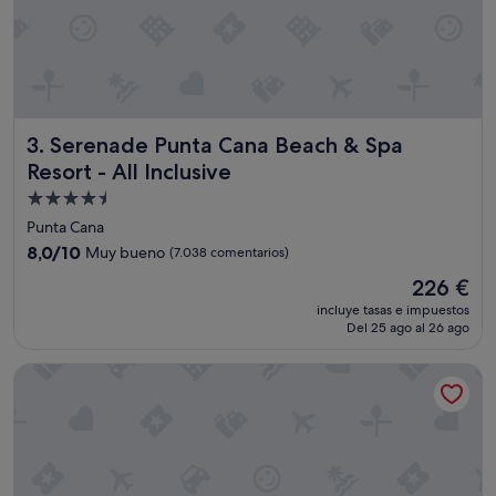
u
e
e
l
p
r
e
Serenade Punta Cana Beach & Spa Resort - All Inclusive
3. Serenade Punta Cana Beach & Spa
c
i
Resort - All Inclusive
o
Alojamiento
y
de
l
Punta Cana
o
4.5 estrellas
8.0
8,0/10
Muy bueno
(7.038 comentarios)
q
sobre
u
El
226 €
10,
e
precio
Muy
incluye tasas e impuestos
t
actual
Del 25 ago al 26 ago
bueno,
e
es
(7.038 comentarios)
o
de
Serenade All Suites - Adults Only Resort - All inclusive
f
226 €
r
e
c
e
n