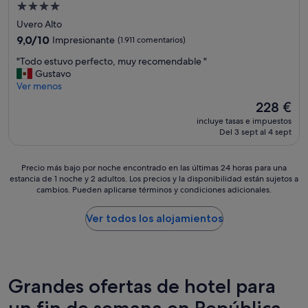
n
n
Alojamiento
o
a
t
de
p
Uvero Alto
c
a
o
4.0 estrellas
o
9.0
9,0/10
Impresionante
(1.911 comentarios)
n
r
n
sobre
n
p
"
"Todo estuvo perfecto, muy recomendable "
a
10,
u
a
T
Gustavo
c
Impresionante,
e
r
o
Ver menos
t
(1.911 comentarios)
v
t
d
i
a
El
228 €
e
o
v
s
precio
d
incluye tasas e impuestos
e
i
,
actual
Del 3 sept al 4 sept
e
s
d
y
es
l
t
a
l
de
p
u
d
a
228 €
Precio
Precio más bajo por noche encontrado en las últimas 24 horas para una
e
v
e
s
estancia de 1 noche y 2 adultos. Los precios y la disponibilidad están sujetos a
más
r
o
s
f
cambios. Pueden aplicarse términos y condiciones adicionales.
bajo
s
p
y
o
por
o
e
e
t
noche
Ver todos los alojamientos
n
r
l
o
encontrado
a
f
b
g
en
l
e
a
r
las
q
c
r
a
últimas
u
t
e
f
24 horas
Grandes ofertas de hotel para
e
o
n
í
para
l
,
l
a
un fin de semana en República
una
a
m