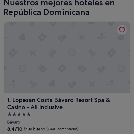
Nuestros mejores hoteles en
República Dominicana
Lopesan Costa Bávaro Resort Spa & Casino - All Inclusive
Lopesan Costa Bávaro Resort Spa & Casino - All Inclusive
1. Lopesan Costa Bávaro Resort Spa &
Casino - All Inclusive
Alojamiento
de
Bávaro
5.0 estrellas
8.4
8,4/10
Muy bueno
(7.340 comentarios)
sobre