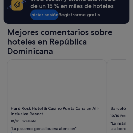
n
información
V
de un 15 % en miles de hoteles
l
sobre
I
a
la
P
Iniciar sesión
Registrarme gratis
c
tarifa
p
o
estándar.
o
m
r
Mejores comentarios sobre
i
l
d
hoteles en República
a
a
q
.
Dominicana
u
.
e
.
h
Hard Rock Hotel & Casino Punta Cana an All-Inclusive Reso
Barceló Báva
t
a
o
y
d
q
o
u
m
e
u
p
y
a
b
g
u
Hard Rock Hotel & Casino Punta Cana an All-
Barceló Báv
a
e
Inclusive Resort
r
10/10
Excelen
n
u
10/10
Excelente
o
"La instalac
n
.
"La pasamos genial buena atencion"
la alberca l
a