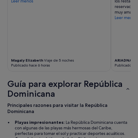
.
Leer menos
los restaura
d
.
reservacione
i
.
muy amable 
c
g
Leer menos
i
r
o
a
n
c
a
i
l
a
.
s
"
"
Magaly Elizabeth
Viaje de 5 noches
ARIADNA G
Publicado hace 6 horas
Publicado hac
Guía para explorar República
Dominicana
Principales razones para visitar la República
Dominicana
Playas impresionantes:
La República Dominicana cuenta
con algunas de las playas más hermosas del Caribe,
perfectas para tomar el sol y practicar deportes acuáticos.