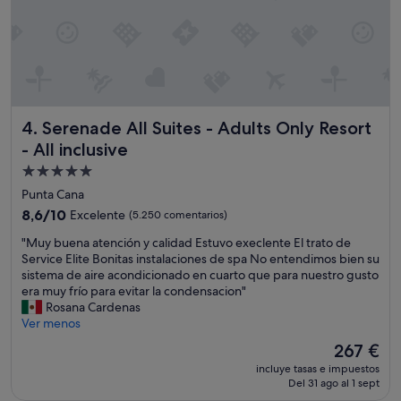
e
s
b
u
e
n
o
,
Serenade All Suites - Adults Only Resort - All inclusive
4. Serenade All Suites - Adults Only Resort
s
- All inclusive
u
r
Alojamiento
e
de
Punta Cana
s
5.0 estrellas
8.6
t
8,6/10
Excelente
(5.250 comentarios)
sobre
a
"
"Muy buena atención y calidad Estuvo execlente El trato de
10,
u
M
Service Elite Bonitas instalaciones de spa No entendimos bien su
Excelente,
r
u
sistema de aire acondicionado en cuarto que para nuestro gusto
(5.250 comentarios)
a
y
era muy frío para evitar la condensacion"
n
b
Rosana Cardenas
t
u
Ver menos
e
e
j
El
267 €
n
a
precio
incluye tasas e impuestos
a
p
actual
Del 31 ago al 1 sept
a
o
es