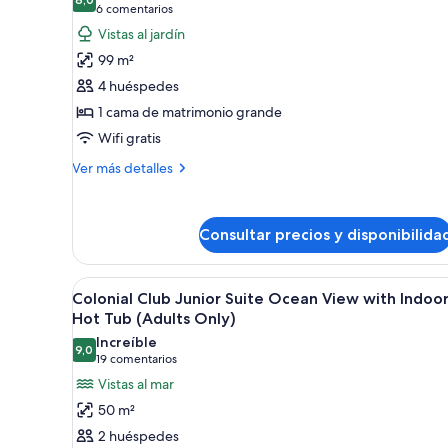
las
habitaciones
8,0 de 10
(6 comentarios)
6 comentarios
fotos
Vistas al jardín
de
99 m²
Suite,
4 huéspedes
1
1 cama de matrimonio grande
Bedroom
Wifi gratis
(with
Indoor
Más
Ver más detalles
Hot
detalles
de
Tub)
Suite,
Consultar precios y disponibilida
1
Bedroom
(with
Abrir
Vistas desde la habitación
Indoor
16
Colonial Club Junior Suite Ocean View with Indoo
todas
Hot
Hot Tub (Adults Only)
Tub)
las
Increíble
9,0
fotos
9,0 de 10
(19 comentarios)
19 comentarios
de
Vistas al mar
Colonial
50 m²
Club
2 huéspedes