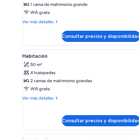
Junior
1 cama de matrimonio grande
Suite
Wifi gratis
Ocean
View
Más
Ver más detalles
detalles
with
de
Indoor
Consultar precios y disponibilida
Colonial
Hot
Club
Tub
Junior
Abrir
Habitación de hotel con una ca
11
Suite
Habitación
(Adults
todas
Ocean
Only)
50 m²
View
las
with
4 huéspedes
fotos
Indoor
de
2 camas de matrimonio grandes
Hot
Habitación
Tub
Wifi gratis
(Adults
Más
Ver más detalles
Only)
detalles
de
Habitación
Consultar precios y disponibilida
Abrir
Suite familiar, no fumadores, vi