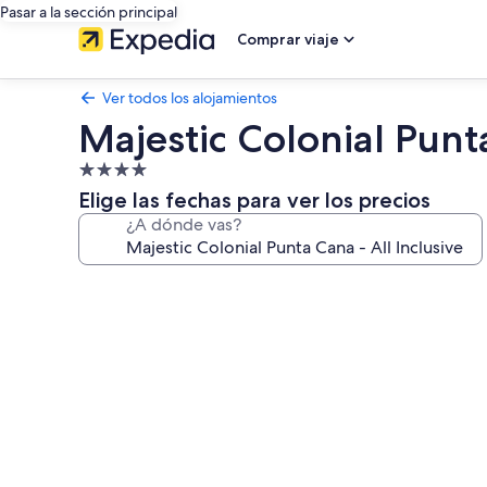
Pasar a la sección principal
Comprar viaje
Ver todos los alojamientos
Majestic Colonial Punta
Alojamiento
de
Elige las fechas para ver los precios
4.0 estrellas
¿A dónde vas?
Galería
de
imágenes
de
Majestic
Colonial
Punta