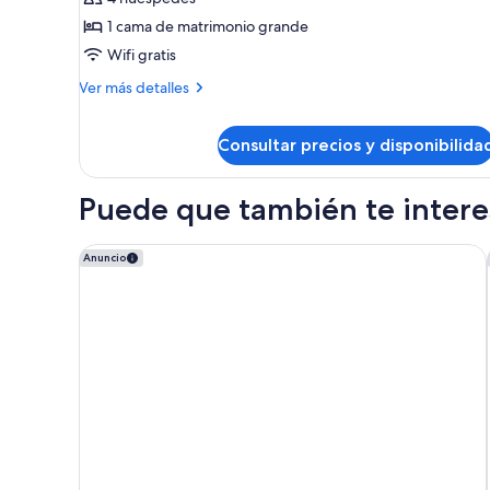
Jacuzzi))
Junior
1 cama de matrimonio grande
Suite
Wifi gratis
with
Más
Indoor
Ver más detalles
detalles
and
de
Outdoor
Consultar precios y disponibilida
Majestic
Hot
Junior
Suite
Tub,
Puede que también te interes
with
Pool
Indoor
Access
and
Hyatt Ziva Cap Cana - All Inclusive
Anuncio
Outdoor
Hot
Tub,
Pool
Access