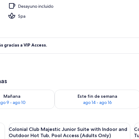
Desayuno incluido
el alojamiento
Spa
s gracias a VIP Access.
has
ago 9
isponibilidad para mañana, ago 9 - ago 10
Consulta la disponibilidad para este f
Mañana
Este fin de semana
ago 9 - ago 10
ago 14 - ago 16
sofá, mesa de centro, televisor y ventilador de techo.
Abrir
Un área junto a la piscina con sillones
A
19
Colonial Club Majestic Junior Suite with Indoor and
Co
todas
t
Outdoor Hot Tub, Pool Access (Adults Only)
Tu