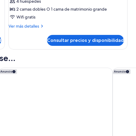
4 huéspedes
Tub
Suite
2 camas dobles O 1 cama de matrimonio grande
Ocean
Wifi gratis
View
with
Más
Ver más detalles
Indoor
detalles
de
Hot
d
Consultar precios y disponibilidad
Junior
Tub
Suite
Ocean
e...
View
with
Indoor
Dreams Onyx Resort & Spa All Inclusive
Breathless
Anuncio
Anuncio
Hot
Tub