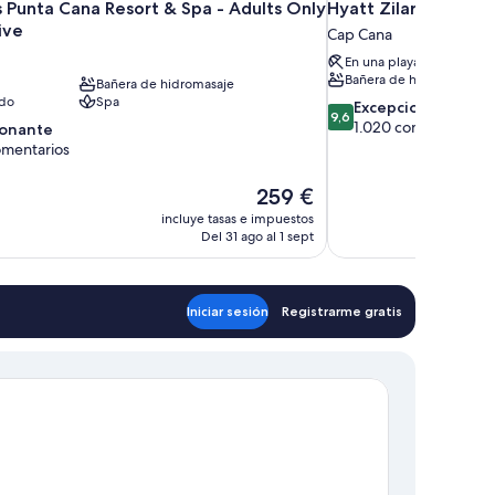
s Punta Cana Resort & Spa - Adults Only
Hyatt Zilara Cap Cana
sive
Cap Cana
En una playa privada
Bañera de hidromasaje
Bañera de hidromasaje
ido
Spa
9.6
Excepcional
9,6
sobre
1.020 comentarios
ionante
10,
omentarios
Excepcional,
1.020 comentarios
te,
El
259 €
tarios
precio
incluye tasas e impuestos
actual
Del 31 ago al 1 sept
es
de
259 €
Iniciar sesión
Registrarme gratis