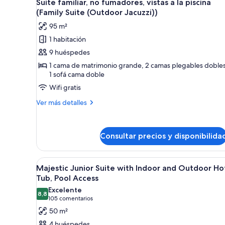
1
Suite familiar, no fumadores, vistas a la piscina
todas
(Family Suite (Outdoor Jacuzzi))
las
95 m²
fotos
1 habitación
de
9 huéspedes
Suite
familiar,
1 cama de matrimonio grande, 2 camas plegables dobles
1 sofá cama doble
no
Wifi gratis
fumadores,
vistas
Más
Ver más detalles
a
detalles
de
la
Suite
piscina
Consultar precios y disponibilida
familiar,
(Family
no
fumadores,
Suite
Abrir
Zona junto a la piscina con sil
vistas
12
Majestic Junior Suite with Indoor and Outdoor Ho
(Outdoor
todas
a
Tub, Pool Access
Jacuzzi))
la
las
Excelente
piscina
8,8
fotos
8,8 de 10
(105 comentarios)
105 comentarios
(Family
de
Suite
50 m²
Majestic
(Outdoor
4 huéspedes