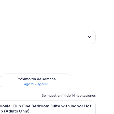
in de semana, ago 14 - ago 16
Consulta la disponibilidad para el próximo fin de semana, ago
Próximo fin de semana
ago 21 - ago 23
Se muestran 14 de 14 habitaciones
 reclinables, un jacuzzi y una zona de estar techada.
brir
Colonial Club One Bedroom Suite with Indoor H
13
lonial Club One Bedroom Suite with Indoor Hot
odas
b (Adults Only)