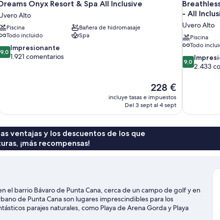
Dreams Onyx Resort & Spa All Inclusive
Breathles
- All Inclu
Uvero Alto
Uvero Alto
Piscina
Bañera de hidromasaje
Todo incluido
Spa
Piscina
Todo inclu
9.0
Impresionante
9,0
sobre
1.921 comentarios
9.0
Impres
9,0
10,
sobre
2.433 c
Impresionante,
10,
1.921 comentarios
Impresionan
El
228 €
2.433 comen
precio
incluye tasas e impuestos
actual
Del 3 sept al 4 sept
es
de
228 €
 las ventajas y los descuentos de los que
turas, ¡más recompensas!
a en el barrio Bávaro de Punta Cana, cerca de un campo de golf y en
rbano de Punta Cana son lugares imprescindibles para los
fantásticos parajes naturales, como Playa de Arena Gorda y Playa
 Tendrás la oportunidad de disfrutar del agua realizando