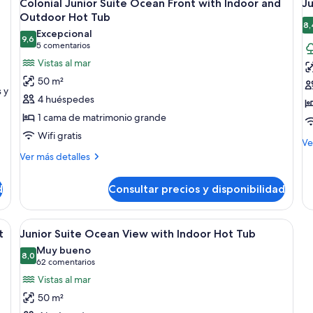
18
Colonial Junior Suite Ocean Front with Indoor and
Ju
todas
t
Outdoor Hot Tub
las
la
8,
Excepcional
9,6
fotos
f
9,6 de 10
(5 comentarios)
5 comentarios
de
d
Vistas al mar
Colonial
J
50 m²
Junior
S
 y
4 huéspedes
Suite
w
1 cama de matrimonio grande
Ocean
I
Wifi gratis
Front
H
M
Ve
with
T
de
Más
Ver más detalles
de
detalles
Indoor
Ju
de
and
d
Consultar precios y disponibilidad
Su
Colonial
Outdoor
wi
Junior
In
Hot
Suite
lones de descanso y una mesa, rodeada de palmeras y vista a una piscina.
Abrir
Un balcón con vistas a la playa, palme
Ho
12
Ocean
t
Junior Suite Ocean View with Indoor Hot Tub
Tub
todas
Tu
Front
Muy bueno
with
las
8,0
8,0 de 10
(62 comentarios)
62 comentarios
Indoor
fotos
Vistas al mar
and
de
Outdoor
50 m²
Junior
Hot