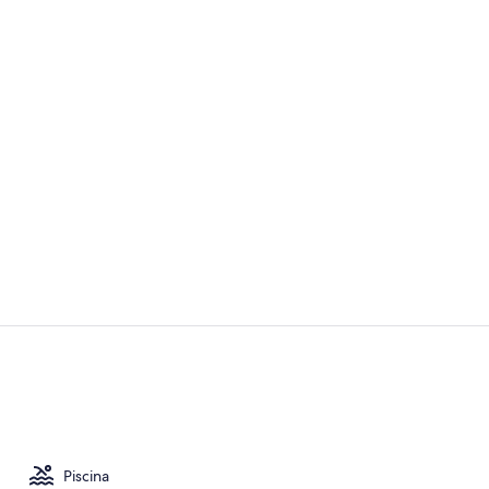
Vídeo hecho 
Colonial Jun
Piscina