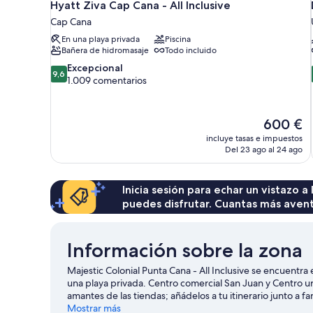
Hyatt Ziva Cap Cana - All Inclusive
Cap Cana
En una playa privada
Piscina
Bañera de hidromasaje
Todo incluido
9.6
Excepcional
9,6
sobre
1.009 comentarios
10,
Excepcional,
1.009 comentarios
El
600 €
precio
incluye tasas e impuestos
actual
Del 23 ago al 24 ago
es
de
600 €
Inicia sesión para echar un vistazo a
puedes disfrutar. Cuantas más aven
Información sobre la zona
Majestic Colonial Punta Cana - All Inclusive se encuentr
una playa privada. Centro comercial San Juan y Centro u
amantes de las tiendas; añádelos a tu itinerario junto a 
Macao. También merece la pena acercarse a Playa Bávaro.
Mostrar más