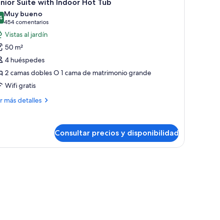
14
nior Suite with Indoor Hot Tub
odas
Muy bueno
s
4
8,4 de 10
(454 comentarios)
454 comentarios
otos
Vistas al jardín
e
50 m²
unior
4 huéspedes
uite
2 camas dobles O 1 cama de matrimonio grande
ith
Wifi gratis
ndoor
ot
ás
r más detalles
ub
talles
nior
Consultar precios y disponibilidad
ite
th
door
ras y una mesa con fruteros y vasos.
t
b