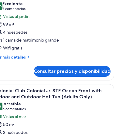
s
Excelente
6
otos
8,6 de 10
(7 comentarios)
7 comentarios
e
Vistas al jardín
olonial
99 m²
lub
4 huéspedes
ne
1 cama de matrimonio grande
edroom
Wifi gratis
uite
ith
ás
r más detalles
talles
ndoor
ot
Consultar precios y disponibilidad
lonial
ub
ub
Adults
ne
ita de noche con una botella y vasos, un banco con toallas, un frutero y 
brir
Terraza en la azotea con piscina, sillones de
16
droom
lonial Club Colonial Jr. STE Ocean Front with
nly)
odas
ite
door and Outdoor Hot Tub (Adults Only)
th
s
Increíble
door
2
otos
9,2 de 10
(5 comentarios)
5 comentarios
t
e
Vistas al mar
b
olonial
dults
50 m²
ly)
lub
2 huéspedes