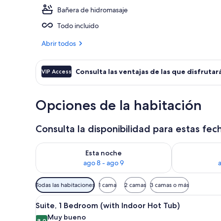
Bañera de hidromasaje
Vistas desde 
Todo incluido
Abrir todos
Consulta las ventajas de las que disfrutará
VIP Access
Opciones de la habitación
Consulta la disponibilidad para estas fec
Consulta la disponibilidad para esta noche, ago 8 - 
Consulta la d
Esta noche
ago 8 - ago 9
Filtros
Todas las habitaciones
1 cama
2 camas
3 camas o más
disponibles
Abrir
Una sala de estar moderna con 
para
11
Suite, 1 Bedroom (with Indoor Hot Tub)
todas
las
Muy bueno
8,0