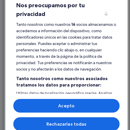
Nos preocupamos por tu
Condiciones de uso
privacidad
Información legal/contacto
Pautas sobre el contenido y cómo denunciar contenido
Tanto nosotros como nuestros
16
socios almacenamos o
accedemos a información del dispositivo, como
identificadores únicos en las cookies para tratar datos
Ayuda
personales. Puedes aceptar o administrar tus
Ayuda
preferencias haciendo clic abajo o, en cualquier
momento, a través de la página de la política de
Cancelar un vuelo
privacidad. Tus preferencias se notificarán a nuestros
Cancelar una reserva de hotel o de un alquiler vacacional
socios y no afectarán a los datos de navegación.
Plazos de reembolso
Tanto nosotros como nuestros asociados
tratamos los datos para proporcionar:
Utilizar un cupón de Expedia
Utilizar datos de localización geográfica precisa. Analizar
Documentos para viajes internacionales
activamente las características del dispositivo para su
identificación. Almacenar la información en un dispositivo
Acepto
y/o acceder a ella. Publicidad y contenido personalizados,
medición de publicidad y contenido, investigación de
audiencia y desarrollo de servicios.
© 2026 Expedia, Inc., una empresa de Expedia Group. Todos los
Rechazarlas todas
Lista de asociados (proveedores)
derechos reservados. Expedia y el logotipo de Expedia son marcas