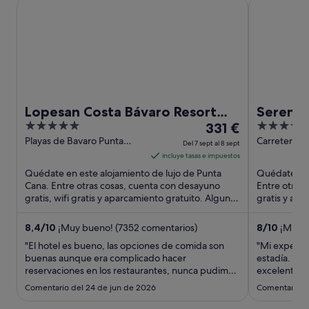
Lopesan Costa Bávaro Resort Spa & Casino - All Inclusive
Serenade Car
Lopesan Costa Bávaro Resort
Serenad
5
El
4.5
Spa & Casino - All Inclusive
331 €
Beach Re
out
precio
out
Playas de Bavaro Punta
Carretera C
Del 7 sept al 8 sept
Cana La Altagracia
Punta Cana L
of
es
of
incluye tasas e impuestos
5
de
5
Quédate en este alojamiento de lujo de Punta
Quédate en 
331 €
Cana. Entre otras cosas, cuenta con desayuno
Entre otras 
gratis, wifi gratis y aparcamiento gratuito. Algunos
por
gratis y apa
aspectos que los ...
turísticas po
noche
del
8,4
/
10
¡Muy bueno! (7352 comentarios)
8
/
10
¡Muy b
7
"El hotel es bueno, las opciones de comida son
"Mi experie
sept
buenas aunque era complicado hacer
estadía. El 
reservaciones en los restaurantes, nunca pudimos
al
excelentes i
reservar para el tepanyaki por ejemplo. La
áreas comune
8
Comentario del 24 de jun de 2026
Comentario d
habitación la organizaban bien pero a veces
cuidadas, y
sept
demasiado tarde y nunca dejaban las toallas
mucho poten