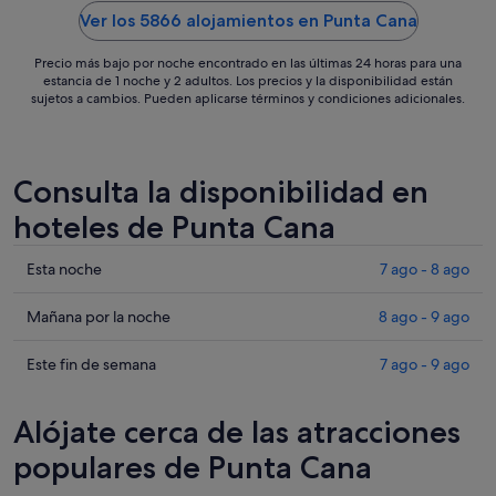
suficientes para todas las personas ..."
bastante por
Ver los 5866 alojamientos en Punta Cana
Precio más bajo por noche encontrado en las últimas 24 horas para una
estancia de 1 noche y 2 adultos. Los precios y la disponibilidad están
sujetos a cambios. Pueden aplicarse términos y condiciones adicionales.
Consulta la disponibilidad en
hoteles de Punta Cana
Comprueba
Esta noche
7 ago - 8 ago
los
precios
Comprueba
Mañana por la noche
8 ago - 9 ago
en
los
Punta
precios
Comprueba
Este fin de semana
7 ago - 9 ago
Cana
en
los
para
Punta
precios
Alójate cerca de las atracciones
esta
Cana
en
noche,
para
Punta
populares de Punta Cana
7
mañana
Cana