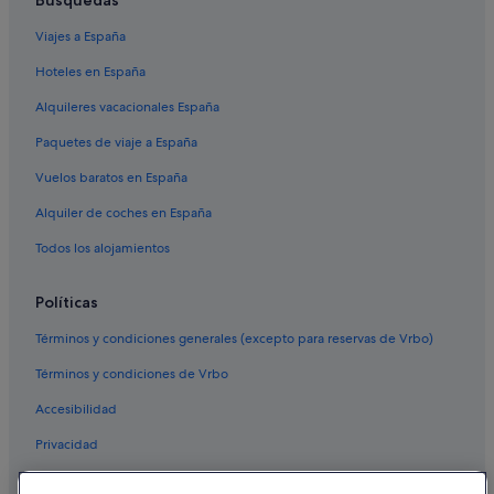
Viajes a España
Hoteles en España
Alquileres vacacionales España
Paquetes de viaje a España
Vuelos baratos en España
Alquiler de coches en España
Todos los alojamientos
Políticas
Términos y condiciones generales (excepto para reservas de Vrbo)
Términos y condiciones de Vrbo
Accesibilidad
Privacidad
Cookies