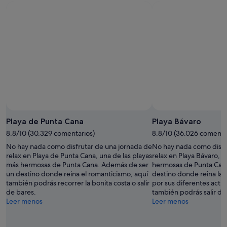
ago
por
para
-
la
este
8
noche,
fin
ago
8
de
ago
semana,
-
7
9
ago
ago
-
9
ago
Playa de Punta Cana
Playa Bávaro
8.8/10 (30.329 comentarios)
8.8/10 (36.026 comenta
No hay nada como disfrutar de una jornada de
No hay nada como disfr
relax en Playa de Punta Cana, una de las playas
relax en Playa Bávaro, u
más hermosas de Punta Cana. Además de ser
hermosas de Punta Can
un destino donde reina el romanticismo, aquí
destino donde reina la 
también podrás recorrer la bonita costa o salir
por sus diferentes activ
de bares.
también podrás salir de
Leer menos
Leer menos