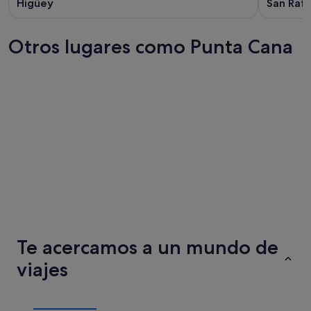
Higüey
San Rafa
Otros lugares como Punta Cana
Puerto Plata
Santo D
Puerto Plata
Santo D
Te acercamos a un mundo de
viajes