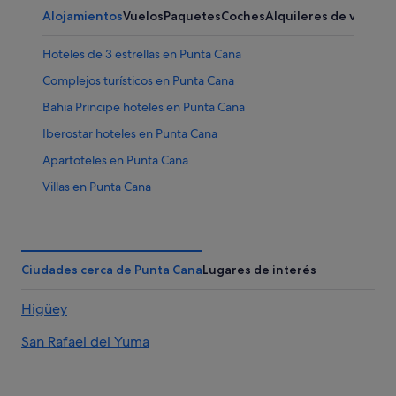
Alojamientos
Vuelos
Paquetes
Coches
Alquileres de vacaci
Hoteles de 3 estrellas en Punta Cana
Complejos turísticos en Punta Cana
Bahia Principe hoteles en Punta Cana
Iberostar hoteles en Punta Cana
Apartoteles en Punta Cana
Villas en Punta Cana
Albergues en Punta Cana
Nh Hotels en Punta Cana
Hoteles para bodas en Punta Cana
Ciudades cerca de Punta Cana
Lugares de interés
Barcelo hoteles en Punta Cana
Higüey
Wynn Resorts en Punta Cana
San Rafael del Yuma
Hoteles para familias en Punta Cana
Hoteles de 4 estrellas en Punta Cana