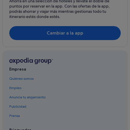
Ahorra en una selección de hoteles y llévate el doble de
Hoteles cerca de A. Internacional de Punta Cana
puntos por reservar en la app. Con las ofertas de la app,
Punta Cana Village hoteles
podrás ahorrar y viajar más mientras gestionas todo tu
itinerario estés donde estés.
B&B en Punta Cana
Palladium hoteles en Punta Cana
Cambiar a la app
Punta Cana hoteles
Hoteles en la playa en Punta Cana
Four Seasons hoteles en Punta Cana
Excellence Resorts en Punta Cana
Empresa
Condominios en Punta Cana
Quiénes somos
Casas privadas de vacaciones en Punta Cana
Empleo
Anuncia tu alojamiento
Publicidad
Prensa
Búsquedas