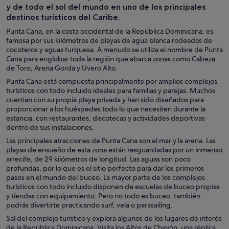
y de todo el sol del mundo en uno de los principales
destinos turísticos del Caribe.
Punta Cana, en la costa occidental de la República Dominicana, es
famosa por sus kilómetros de playas de agua blanca rodeadas de
cocoteros y aguas turquesa. A menudo se utiliza el nombre de Punta
Cana para englobar toda la región que abarca zonas como Cabeza
de Toro, Arena Gorda y Uvero Alto.
Punta Cana está compuesta principalmente por amplios complejos
turísticos con todo incluido ideales para familias y parejas. Muchos
cuentan con su propia playa privada y han sido diseñados para
proporcionar a los huéspedes todo lo que necesiten durante la
estancia, con restaurantes, discotecas y actividades deportivas
dentro de sus instalaciones.
Las principales atracciones de Punta Cana son el mar y la arena. Las
playas de ensueño de esta zona están resguardadas por un inmenso
arrecife, de 29 kilómetros de longitud. Las aguas son poco
profundas, por lo que es el sitio perfecto para dar los primeros
pasos en el mundo del buceo. La mayor parte de los complejos
turísticos con todo incluido disponen de escuelas de buceo propias
y tiendas con equipamiento. Pero no todo es buceo: también
podrás divertirte practicando surf, vela o parasailing.
Sal del complejo turístico y explora algunos de los lugares de interés
de la República Dominicana. Visita los Altos de Chavón, una réplica