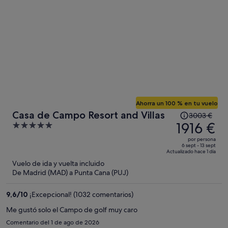
Ahorra un 100 % en tu vuelo
El
Casa de Campo Resort and Villas
3003 €
precio
1916 €
5
era
out
por persona
de
of
6 sept - 13 sept
Actualizado hace 1 día
3003 €,
5
Vuelo de ida y vuelta incluido
ahora
De Madrid (MAD) a Punta Cana (PUJ)
es
de
9,6
/
10
¡Excepcional! (1032 comentarios)
1916 €
por
Me gustó solo el Campo de golf muy caro
persona
Comentario del 1 de ago de 2026