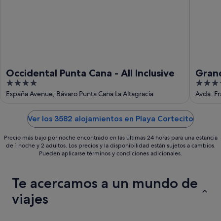
ago
Occidental Punta Cana - All Inclusive
Grand
4
5
Inclu
out
out
España Avenue, Bávaro Punta Cana La Altagracia
Avda. Fr
of
of
5
5
Ver los 3582 alojamientos en Playa Cortecito
Precio más bajo por noche encontrado en las últimas 24 horas para una estancia
de 1 noche y 2 adultos. Los precios y la disponibilidad están sujetos a cambios.
Pueden aplicarse términos y condiciones adicionales.
Te acercamos a un mundo de
viajes