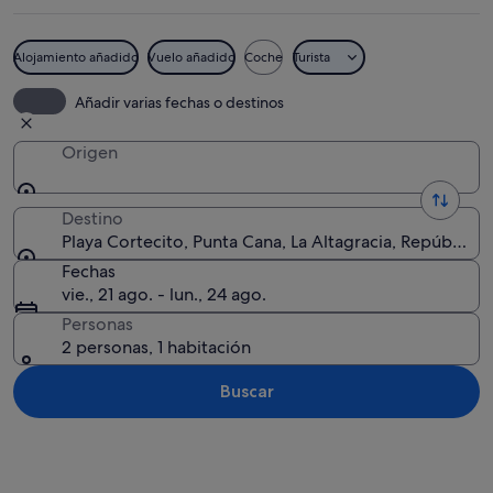
Alojamiento añadido
Vuelo añadido
Coche
Turista
Una playa con palmeras, sombrillas de p
Añadir varias fechas o destinos
Origen
Destino
Playa Cortecito, Punta Cana, La Altagracia, República
Fechas
vie., 21 ago. - lun., 24 ago.
Personas
2 personas, 1 habitación
Buscar
Ver mapa