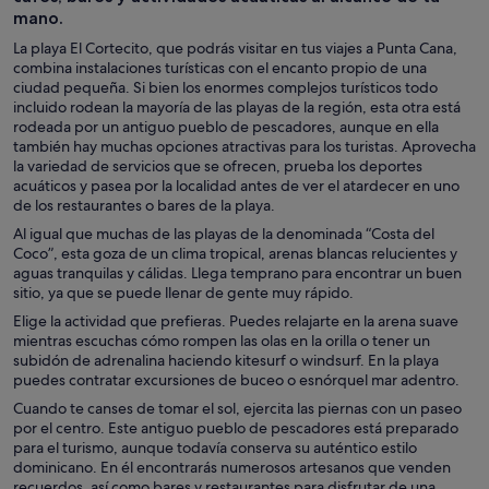
mano.
La playa El Cortecito, que podrás visitar en tus viajes a Punta Cana,
combina instalaciones turísticas con el encanto propio de una
ciudad pequeña. Si bien los enormes complejos turísticos todo
incluido rodean la mayoría de las playas de la región, esta otra está
rodeada por un antiguo pueblo de pescadores, aunque en ella
también hay muchas opciones atractivas para los turistas. Aprovecha
la variedad de servicios que se ofrecen, prueba los deportes
acuáticos y pasea por la localidad antes de ver el atardecer en uno
de los restaurantes o bares de la playa.
Al igual que muchas de las playas de la denominada “Costa del
Coco”, esta goza de un clima tropical, arenas blancas relucientes y
aguas tranquilas y cálidas. Llega temprano para encontrar un buen
sitio, ya que se puede llenar de gente muy rápido.
Elige la actividad que prefieras. Puedes relajarte en la arena suave
mientras escuchas cómo rompen las olas en la orilla o tener un
subidón de adrenalina haciendo kitesurf o windsurf. En la playa
puedes contratar excursiones de buceo o esnórquel mar adentro.
Cuando te canses de tomar el sol, ejercita las piernas con un paseo
por el centro. Este antiguo pueblo de pescadores está preparado
para el turismo, aunque todavía conserva su auténtico estilo
dominicano. En él encontrarás numerosos artesanos que venden
recuerdos, así como bares y restaurantes para disfrutar de una