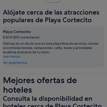
adulto
abre
en
Alójate cerca de las atracciones
una
pestaña
populares de Playa Cortecito
nueva
Playa Cortecito
8.8/10 (810 comentarios)
Disfruta de un día de ocio en esta playa llena de servicios, donde
encontrarás tiendas, restaurantes, cafés, bares y actividades
acuáticas al alcance de tu mano.
Leer menos
Ver alojamientos
Mejores ofertas de
hoteles
Consulta la disponibilidad en
hoteles cerca de Playa Cortecito