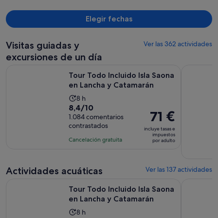
Elegir fechas
Visitas guiadas y
Ver las 362 actividades
excursiones de un día
Se abre
Tour Todo Incluido Isla Saona en Lancha y Catamarán
Aventura e
Tour Todo Incluido Isla Saona
en Lancha y Catamarán
La
8 h
8.4
8,4/10
duración
El
71 €
sobre
1.084 comentarios
de
precio
contrastados
10
la
incluye tasas e
es
impuestos
con
actividad
Cancelación gratuita
por adulto
de
1084
es
71 €
comentarios
de
por
Actividades acuáticas
8 horas
Ver las 137 actividades
adulto
Se abre
Tour Todo Incluido Isla Saona en Lancha y Catamarán
Excursión 
Tour Todo Incluido Isla Saona
en Lancha y Catamarán
La
8 h