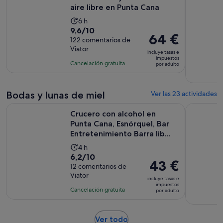
aire libre en Punta Cana
La
6 h
9.6
9,6/10
duración
El
64 €
sobre
122 comentarios de
de
precio
Viator
10
la
incluye tasas e
es
impuestos
con
actividad
Cancelación gratuita
por adulto
de
122
es
64 €
comentarios
de
por
Bodas y lunas de miel
6 horas
Ver las 23 actividades
adulto
Crucero con alcohol en Punta Cana, Esnórquel, Bar Entretenim
Sesión de 
Crucero con alcohol en
Punta Cana, Esnórquel, Bar
Entretenimiento Barra lib...
La
4 h
6.2
6,2/10
duración
El
43 €
sobre
12 comentarios de
de
precio
Viator
10
la
incluye tasas e
es
impuestos
con
actividad
Cancelación gratuita
por adulto
de
12
es
43 €
comentarios
de
por
Se
Ver todo
4 horas