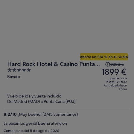
Ahorra un 100 % en tu vuelo
El
Hard Rock Hotel & Casino Punta
3330 €
precio
1899 €
5
Cana an All-Inclusive Resort
era
out
Bávaro
por persona
de
of
17 sept - 24 sept
Actualizado hace
3330 €,
5
1 hora
ahora
Vuelo de ida y vuelta incluido
es
De Madrid (MAD) a Punta Cana (PUJ)
de
1899 €
8,2
/
10
¡Muy bueno! (2743 comentarios)
por
La pasamos genial buena atencion
persona
Comentario del 5 de ago de 2026