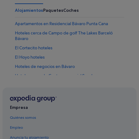
Alojamientos
Paquetes
Coches
Apartamentos en Residencial Bávaro Punta Cana
Hoteles cerca de Campo de golf The Lakes Barceló
Bávaro
El Cortecito hoteles
El Hoyo hoteles
Hoteles de negocios en Bávaro
Hoteles cerca de Centro comercial San Juan
Hoteles de 4 estrellas en Bávaro
Bahia Principe hoteles en Residencial Bávaro Punta Cana
Iberostar hoteles en Residencial Bávaro Punta Cana
Empresa
Independent hoteles en Bávaro
Quiénes somos
Verón hoteles
Empleo
Hoteles de golf en Bávaro
Anuncia tu alojamiento