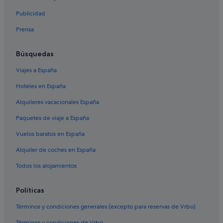
Hoteles ecológicos en Bávaro
Publicidad
Hoteles para familias en Bávaro
Prensa
Bávaro hoteles
Hoteles con bar en Bávaro
Búsquedas
Hoteles cerca de Club de golf en Cana Bay
Viajes a España
Melia hoteles en Bávaro
Hoteles en España
H10 Hoteles en Bávaro
Alquileres vacacionales España
Hoteles con spa en Bávaro
Paquetes de viaje a España
Hoteles para bodas en Bávaro
Vuelos baratos en España
Hoteles cerca de Club de golf Catalonia Caribe
Alquiler de coches en España
Hoteles en la playa en Bávaro
Todos los alojamientos
Palladium hoteles en Bávaro
Nh Hotels en Bávaro
Políticas
Hoteles con todo incluido en Bávaro
Términos y condiciones generales (excepto para reservas de Vrbo)
Hoteles de lujo en Bávaro
Términos y condiciones de Vrbo