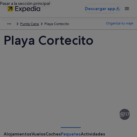
Pasar a la sección principal
Descargar app
Organiza tu viaje
Punta Cana
Playa Cortecito
Playa Cortecito
Fotos
de
Playa
17
Cortecito
Alojamientos
Vuelos
Coches
Paquetes
Actividades