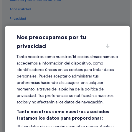
Casas privadas de vacaciones en Residencial Bávaro
Punta Cana
Accesibilidad
Hoteles con piscina en Bávaro
Privacidad
Hoteles con restaurante en Bávaro
Cookies
Barcelo hoteles en Bávaro
Nos preocupamos por tu
Condiciones de uso
Hoteles cerca de Playa Bávaro
privacidad
Información legal/contacto
Hoteles cerca de Laguna de Bávaro
Tanto nosotros como nuestros
16
socios almacenamos o
Pautas sobre el contenido y cómo denunciar contenido
Hoteles cerca de Playa de Arena Gorda
accedemos a información del dispositivo, como
Hoteles con casino en Bávaro
identificadores únicos en las cookies para tratar datos
Ayuda
personales. Puedes aceptar o administrar tus
Villas en Residencial Bávaro Punta Cana
Ayuda
preferencias haciendo clic abajo o, en cualquier
Iberostar hoteles en Bávaro
momento, a través de la página de la política de
Cancelar un vuelo
privacidad. Tus preferencias se notificarán a nuestros
Hoteles que aceptan mascotas en Bávaro
Cancelar una reserva de hotel o de un alquiler vacacional
socios y no afectarán a los datos de navegación.
Hoteles cerca de Club de campo y golf Cocotal
Plazos de reembolso
Tanto nosotros como nuestros asociados
Hoteles baratos en El Cortecito
tratamos los datos para proporcionar:
Utilizar un cupón de Expedia
Hoteles baratos en Bávaro
Utilizar datos de localización geográfica precisa. Analizar
Documentos para viajes internacionales
Hoteles con wifi en Bávaro
activamente las características del dispositivo para su