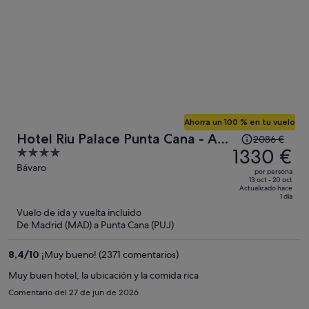
Ahorra un 100 % en tu vuelo
El
Hotel Riu Palace Punta Cana - All
2086 €
precio
1330 €
4
Inclusive
era
out
Bávaro
por persona
de
of
13 oct - 20 oct
Actualizado hace
2086 €,
5
1 día
ahora
Vuelo de ida y vuelta incluido
es
De Madrid (MAD) a Punta Cana (PUJ)
de
1330 €
8,4
/
10
¡Muy bueno! (2371 comentarios)
por
Muy buen hotel, la ubicación y la comida rica
persona
Comentario del 27 de jun de 2026