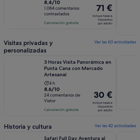
8.4
8,4/10
duración
El
71 €
sobre
1.084 comentarios
de
precio
contrastados
10
la
incluye tasas e
es
impuestos
con
actividad
Cancelación gratuita
por adulto
de
1084
es
71 €
comentarios
de
por
Visitas privadas y
8 horas
Ver las 60 actividades
adulto
personalizadas
3 Horas Visita Panorámica en Punta Cana con Mercado Artes
Pesca en a
3 Horas Visita Panorámica en
Punta Cana con Mercado
Artesanal
La
4 h
8.6
8,6/10
duración
El
30 €
sobre
24 comentarios de
de
precio
Viator
10
la
incluye tasas e
es
impuestos
con
actividad
Cancelación gratuita
por adulto
de
24
es
30 €
comentarios
de
por
Historia y cultura
Ver las 42 actividades
4 horas
adulto
Se abre en
Safari Full Day Aventura al aire libre en Punta Cana
Excursión
Safari Full Day Aventura al