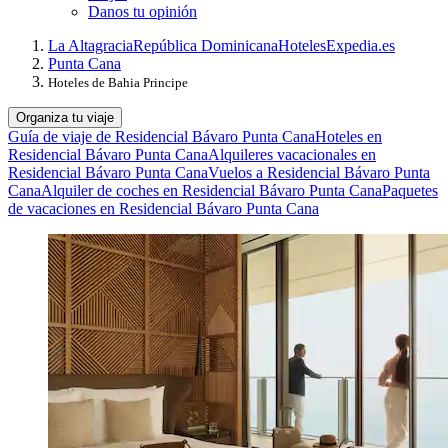
Danos tu opinión
La Altagracia
República Dominicana
Hoteles
Expedia.es
Punta Cana
Hoteles de Bahia Principe
Organiza tu viaje
Guía de viaje de Residencial Bávaro Punta Cana
Hoteles en
Residencial Bávaro Punta Cana
Alquileres vacacionales en
Residencial Bávaro Punta Cana
Vuelos a Residencial Bávaro Punta
Cana
Alquiler de coches en Residencial Bávaro Punta Cana
Paquetes
de vacaciones en Residencial Bávaro Punta Cana