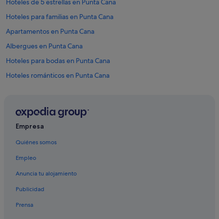
Hoteles de 5 estrellas en Punta Cana
Hoteles para familias en Punta Cana
Apartamentos en Punta Cana
Albergues en Punta Cana
Hoteles para bodas en Punta Cana
Hoteles románticos en Punta Cana
Palladium hoteles en Punta Cana
Blue Diamond Resorts en Punta Cana
Wynn Resorts en Punta Cana
Empresa
Casas privadas de vacaciones en Punta Cana
Quiénes somos
Hoteles de 4 estrellas en Punta Cana
Empleo
Melia hoteles en Punta Cana
Anuncia tu alojamiento
Hoteles con wifi en Punta Cana
Publicidad
Excellence Resorts en Punta Cana
Prensa
Hoteles con todo incluido en Punta Cana