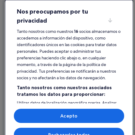
Cookies
Nos preocupamos por tu
Condiciones de uso
privacidad
Información legal/contacto
Tanto nosotros como nuestros
16
socios almacenamos o
Pautas sobre el contenido y cómo denunciar contenido
accedemos a información del dispositivo, como
identificadores únicos en las cookies para tratar datos
Ayuda
personales. Puedes aceptar o administrar tus
Ayuda
preferencias haciendo clic abajo o, en cualquier
momento, a través de la página de la política de
Cancelar un vuelo
privacidad. Tus preferencias se notificarán a nuestros
Cancelar una reserva de hotel o de un alquiler vacacional
socios y no afectarán a los datos de navegación.
Plazos de reembolso
Tanto nosotros como nuestros asociados
tratamos los datos para proporcionar:
Utilizar un cupón de Expedia
Utilizar datos de localización geográfica precisa. Analizar
Documentos para viajes internacionales
activamente las características del dispositivo para su
identificación. Almacenar la información en un dispositivo
Acepto
y/o acceder a ella. Publicidad y contenido personalizados,
medición de publicidad y contenido, investigación de
audiencia y desarrollo de servicios.
© 2026 Expedia, Inc., una empresa de Expedia Group. Todos los
Rechazarlas todas