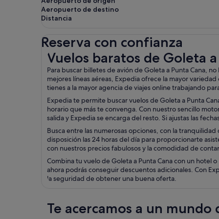
Aeropuerto de origen
Aeropuerto de destino
Distancia
Reserva con confianza
Vuelos baratos de Goleta a Punta Cana
Vuelos baratos de Goleta 
Para buscar billetes de avión de Goleta a Punta Cana, n
mejores líneas aéreas, Expedia ofrece la mayor variedad
tienes a la mayor agencia de viajes online trabajando para
Expedia te permite buscar vuelos de Goleta a Punta Cana 
horario que más te convenga. Con nuestro sencillo motor d
salida y Expedia se encarga del resto. Si ajustas las fec
Busca entre las numerosas opciones, con la tranquilidad d
disposición las 24 horas del día para proporcionarte asist
con nuestros precios fabulosos y la comodidad de contar 
Combina tu vuelo de Goleta a Punta Cana con un hotel o 
ahora podrás conseguir descuentos adicionales. Con Exped
la seguridad de obtener una buena oferta.
Te acercamos a un mundo d