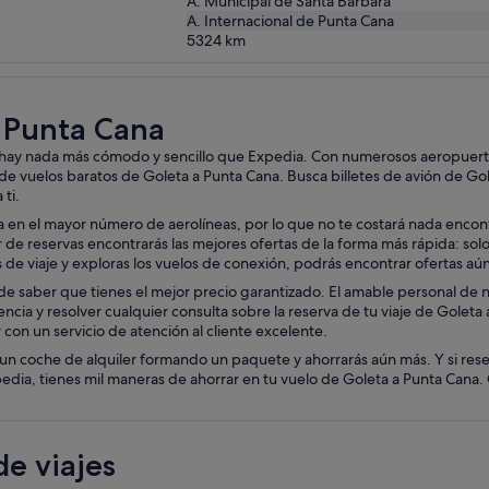
A. Municipal de Santa Bárbara
A. Internacional de Punta Cana
5324
km
a Punta Cana
o hay nada más cómodo y sencillo que Expedia. Con numerosos aeropuertos
 de vuelos baratos de Goleta a Punta Cana. Busca billetes de avión de Go
 ti.
en el mayor número de aerolíneas, por lo que no te costará nada encontr
e reservas encontrarás las mejores ofertas de la forma más rápida: solo t
has de viaje y exploras los vuelos de conexión, podrás encontrar ofertas a
e saber que tienes el mejor precio garantizado. El amable personal de nue
encia y resolver cualquier consulta sobre la reserva de tu viaje de Goleta
con un servicio de atención al cliente excelente.
un coche de alquiler formando un paquete y ahorrarás aún más. Y si rese
ia, tienes mil maneras de ahorrar en tu vuelo de Goleta a Punta Cana. C
e viajes