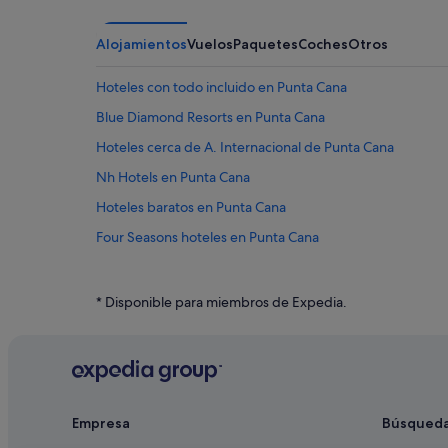
Alojamientos
Vuelos
Paquetes
Coches
Otros
Hoteles con todo incluido en Punta Cana
Blue Diamond Resorts en Punta Cana
Hoteles cerca de A. Internacional de Punta Cana
Nh Hotels en Punta Cana
Hoteles baratos en Punta Cana
Four Seasons hoteles en Punta Cana
Wyndham Hotels en Punta Cana
Barcelo hoteles en Punta Cana
* Disponible para miembros de Expedia.
Hoteles con casino en Punta Cana
Punta Cana hoteles
Hoteles románticos en Punta Cana
Melia hoteles en Punta Cana
Empresa
Búsqued
Hoteles de 4 estrellas en Punta Cana