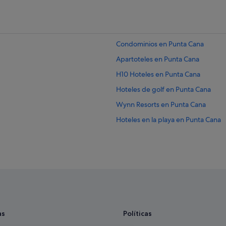
Condominios en Punta Cana
Apartoteles en Punta Cana
H10 Hoteles en Punta Cana
Hoteles de golf en Punta Cana
Wynn Resorts en Punta Cana
Hoteles en la playa en Punta Cana
Hoteles de lujo en Punta Cana
Punta Cana Village hoteles
Hoteles de 3 estrellas en Punta Ca
Casas privadas de vacaciones en P
Albergues en Punta Cana
Hoteles para ir de compras en Pun
as
Políticas
Villas en Punta Cana