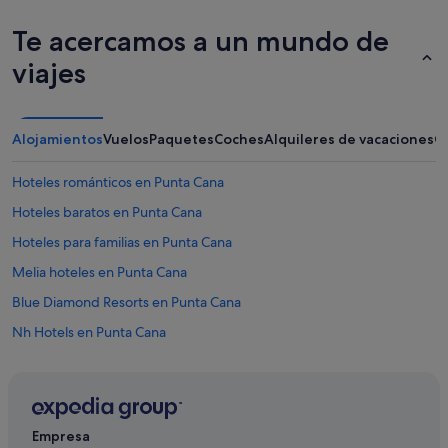
Te acercamos a un mundo de
viajes
Alojamientos
Vuelos
Paquetes
Coches
Alquileres de vacaciones
O
Hoteles románticos en Punta Cana
Hoteles baratos en Punta Cana
Hoteles para familias en Punta Cana
Melia hoteles en Punta Cana
Blue Diamond Resorts en Punta Cana
Nh Hotels en Punta Cana
Hoteles para ir de compras en Punta Cana
Hoteles de lujo en Punta Cana
Wynn Resorts en Punta Cana
Empresa