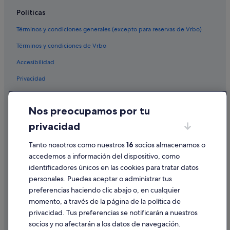
Hoteles de 3 estrellas en Punta Cana
Políticas
Iberostar hoteles en Punta Cana
Términos y condiciones generales (excepto para reservas de Vrbo)
Casas barco en Punta Cana
Términos y condiciones de Vrbo
H10 Hoteles en Punta Cana
Accesibilidad
Condominios en Punta Cana
Privacidad
Four Seasons hoteles en Punta Cana
Hoteles de 5 estrellas en Punta Cana
Cookies
Nos preocupamos por tu
Punta Cana Village hoteles
Condiciones de uso
privacidad
Hoteles de golf en Punta Cana
Información legal/contacto
Wyndham Hotels en Punta Cana
Pautas sobre el contenido y cómo denunciar contenido
Tanto nosotros como nuestros
16
socios almacenamos o
accedemos a información del dispositivo, como
Hoteles con wifi en Punta Cana
identificadores únicos en las cookies para tratar datos
Ayuda
Barcelo hoteles en Punta Cana
personales. Puedes aceptar o administrar tus
Ayuda
Hoteles con casino en Punta Cana
preferencias haciendo clic abajo o, en cualquier
momento, a través de la página de la política de
Punta Cana hoteles
Cancelar un vuelo
privacidad. Tus preferencias se notificarán a nuestros
Hoteles en la playa en Punta Cana
Cancelar una reserva de hotel o de un alquiler vacacional
socios y no afectarán a los datos de navegación.