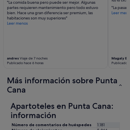
10/10
Excel
"La comida buena pero puede ser mejor. Algunas
b
partes requieren mantenimiento pero todo estuvo
"La pasam
e
bien. Hace una gran diferencia ser premium, las
Leer men
a
habitaciones son muy superiores"
u
Leer menos
t
i
f
u
l
i
n
andres
Viaje de 7 noches
Magaly El
m
Publicado hace 6 horas
Publicado a
a
i
n
Más información sobre Punta
t
Cana
e
n
a
n
Apartoteles en Punta Cana:
e
información
d
.
I
Número de comentarios de huéspedes
1.181
t