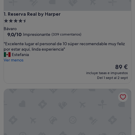
Reserva Real by Harper
1. Reserva Real by Harper
Alojamiento
de
Bávaro
4.5 estrellas
9.0
9,0/10
Impresionante
(339 comentarios)
sobre
"
"Excelente lugar el personal de 10 súper recomendable muy feliz
10,
E
por estar aquí, linda experiencia"
Impresionante,
x
Estefania
(339 comentarios)
c
Ver menos
e
El
89 €
l
precio
incluye tasas e impuestos
e
actual
Del 1 sept al 2 sept
n
es
t
de
Hotel Costa Love Aeropuerto PUJ
e
89 €
l
u
g
a
r
e
l