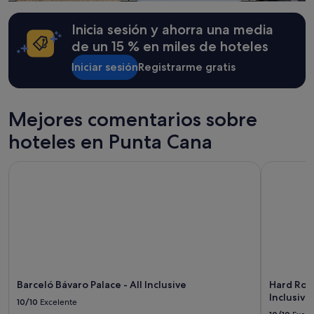
aplicarse
r
términos
e
Inicia sesión y ahorra una media
y
l
condiciones
de un 15 % en miles de hoteles
a
adicionales.
x
Iniciar sesión
Registrarme gratis
i
n
g
,
Mejores comentarios sobre
a
n
hoteles en Punta Cana
d
t
Barceló Bávaro Palace - All Inclusive
Hard Rock 
h
e
g
r
o
u
n
d
s
Barceló Bávaro Palace - All Inclusive
Hard Rock
a
Inclusive
r
10/10
Excelente
e