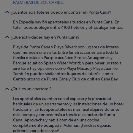
i
PALMERAS DE SOL CARIBE
.
o
n
¿Cuántos apartoteles puedo encontrar en Punta Cana?
w
e
En Expedia hay 54 apartoteles situados en Punta Cana. En
n
total, puedes elegir entre 4103 hoteles y otros alojamientos.
e
¿Qué actividades hay en Punta Cana?
e
d
Playa de Punta Cana y Playa Bávaro son lugares de interés
e
que merecen una visita. Entre las atracciones para toda la
d
familia destacan Parque acuático Sirenis Aquagames y
.
Parque acuático Splash Water World; y para pasar un rato al
!
aire libre hay opciones como Playa Macao y Playa Juanillo.
"
También puedes visitar otros lugares de interés, como
Centro urbano de Punta Cana y Club de golf en Cana Bay.
¿Qué es un apartotel?
Los apartoteles cuentan con el espacio y la privacidad
habituales de un apartamento y las instalaciones de un hotel
tradicional. En los apartoteles es más fácil alojarse durante
más tiempo y conocer más a fondo el carácter de Punta
Cana. Aprovecha y haz la comida en una cocina
completamente equipada. Además, ¡tendrás espacio
adicional para descansar!