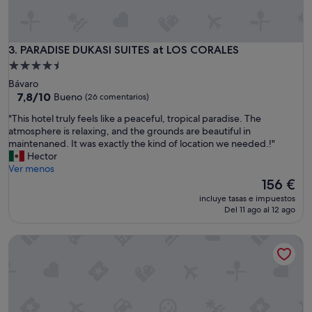
a
b
l
e
PARADISE DUKASI SUITES at LOS CORALES
3. PARADISE DUKASI SUITES at LOS CORALES
m
u
Alojamiento
y
de
Bávaro
f
4.5 estrellas
7.8
7,8/10
Bueno
(26 comentarios)
e
sobre
l
"
"This hotel truly feels like a peaceful, tropical paradise. The
10,
i
T
atmosphere is relaxing, and the grounds are beautiful in
Bueno,
z
h
maintenaned. It was exactly the kind of location we needed.!"
(26 comentarios)
p
i
Hector
o
s
Ver menos
r
h
El
156 €
e
o
precio
incluye tasas e impuestos
s
t
actual
Del 11 ago al 12 ago
t
e
es
a
l
de
PALMERAS DE SOL CARIBE
r
t
156 €
a
r
q
u
u
l
í
y
,
f