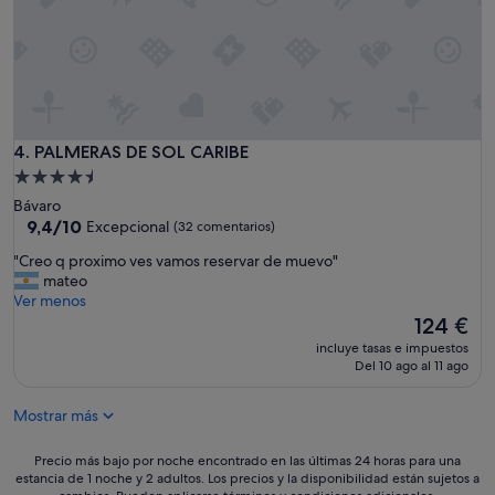
l
e
i
e
n
l
d
s
a
l
e
i
x
k
p
e
PALMERAS DE SOL CARIBE
4. PALMERAS DE SOL CARIBE
e
a
Alojamiento
r
p
de
i
Bávaro
e
4.5 estrellas
9.4
e
9,4/10
Excepcional
(32 comentarios)
a
sobre
n
c
"
"Creo q proximo ves vamos reservar de muevo"
10,
c
e
C
mateo
Excepcional,
i
f
r
Ver menos
(32 comentarios)
a
u
e
El
124 €
"
l
o
precio
,
incluye tasas e impuestos
q
actual
Del 10 ago al 11 ago
t
p
es
r
r
de
o
Mostrar más
o
124 €
p
x
i
i
Precio
Precio más bajo por noche encontrado en las últimas 24 horas para una
c
m
estancia de 1 noche y 2 adultos. Los precios y la disponibilidad están sujetos a
más
a