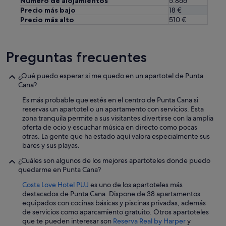
Número de alojamientos
5.866
w
Precio más bajo
18 €
a
Precio más alto
510 €
s
e
x
Preguntas frecuentes
a
c
t
¿Qué puedo esperar si me quedo en un apartotel de Punta
l
Cana?
y
t
Es más probable que estés en el centro de Punta Cana si
h
reservas un apartotel o un apartamento con servicios. Esta
e
zona tranquila permite a sus visitantes divertirse con la amplia
k
oferta de ocio y escuchar música en directo como pocas
i
otras. La gente que ha estado aquí valora especialmente sus
n
bares y sus playas.
d
¿Cuáles son algunos de los mejores apartoteles donde puedo
o
quedarme en Punta Cana?
f
l
Costa Love Hotel PUJ
es uno de los apartoteles más
o
destacados de Punta Cana. Dispone de 38 apartamentos
c
equipados con cocinas básicas y piscinas privadas, además
a
de servicios como aparcamiento gratuito. Otros apartoteles
t
que te pueden interesar son
Reserva Real by Harper
y