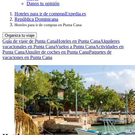
Danos tu opinión
Hoteles para ir de compras
Expedia.es
República Dominicana
Hoteles para ir de compras en Punta Cana
Organiza tu viaje
Guía de viaje de Punta Cana
Hoteles en Punta Cana
Alquileres
vacacionales en Punta Cana
Vuelos a Punta Cana
Actividades en
Punta Cana
Alquiler de coches en Punta Cana
Paquetes de
vacaciones en Punta Cana