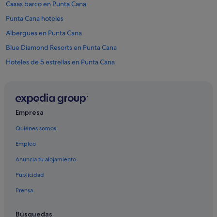
Casas barco en Punta Cana
Punta Cana hoteles
Albergues en Punta Cana
Blue Diamond Resorts en Punta Cana
Hoteles de 5 estrellas en Punta Cana
Hoteles de 4 estrellas en Punta Cana
Hoteles románticos en Punta Cana
Four Seasons hoteles en Punta Cana
Empresa
Hoteles con todo incluido en Punta Cana
Quiénes somos
Hoteles para familias en Punta Cana
Empleo
Hoteles cerca de A. Internacional de Punta Cana
Anuncia tu alojamiento
Palladium hoteles en Punta Cana
Publicidad
Condominios en Punta Cana
Prensa
Búsquedas