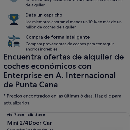
de alquiler
Date un capricho
Los miembros ahorran al menos un 10 % en más de un
millón de coches de alquiler
Compra de forma inteligente
Compara proveedores de coches para conseguir
ahorros increíbles
Encuentra ofertas de alquiler de
coches económicos con
Enterprise en A. Internacional
de Punta Cana
* Precios encontrados en las últimas 6 días. Haz clic para
actualizarlos.
Mini 2/4Door Car Chevrolet Spark or similar
Del
vie, 7 ago - sáb, 8 ago
vie,
Mini 2/4Door Car
7