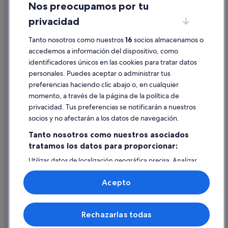
Nos preocupamos por tu
Condiciones de uso
privacidad
Información legal/contacto
Tanto nosotros como nuestros
16
socios almacenamos o
Pautas sobre el contenido y cómo denunciar contenido
accedemos a información del dispositivo, como
identificadores únicos en las cookies para tratar datos
Ayuda
personales. Puedes aceptar o administrar tus
Ayuda
preferencias haciendo clic abajo o, en cualquier
momento, a través de la página de la política de
Cancelar un vuelo
privacidad. Tus preferencias se notificarán a nuestros
Cancelar una reserva de hotel o de un alquiler vacacional
socios y no afectarán a los datos de navegación.
Plazos de reembolso
Tanto nosotros como nuestros asociados
tratamos los datos para proporcionar:
Utilizar un cupón de Expedia
Utilizar datos de localización geográfica precisa. Analizar
Documentos para viajes internacionales
activamente las características del dispositivo para su
identificación. Almacenar la información en un dispositivo
Acepto
y/o acceder a ella. Publicidad y contenido personalizados,
medición de publicidad y contenido, investigación de
audiencia y desarrollo de servicios.
© 2026 Expedia, Inc., una empresa de Expedia Group. Todos los
Rechazarlas todas
Lista de asociados (proveedores)
derechos reservados. Expedia y el logotipo de Expedia son marcas
comerciales o marcas comerciales registradas de Expedia, Inc.