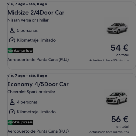
Midsize 2/4Door Car Nissan Versa or similar
Del
vie, 7 ago - sáb, 8 ago
vie,
Midsize 2/4Door Car
7
Nissan Versa or similar
ago
al
5 personas
sáb,
Kilometraje ilimitado
8
54 €
ago
en total
Aeropuerto de Punta Cana (PUJ)
Actualizado hace 53 minutos
Economy 4/5Door Car Chevrolet Spark or similar
Del
vie, 7 ago - sáb, 8 ago
vie,
Economy 4/5Door Car
7
Chevrolet Spark or similar
ago
al
4 personas
sáb,
Kilometraje ilimitado
8
56 €
ago
en total
Aeropuerto de Punta Cana (PUJ)
Actualizado hace 53 minutos