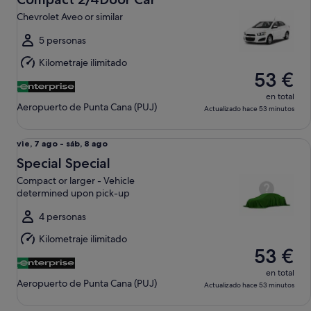
7
Chevrolet Aveo or similar
ago
al
5 personas
sáb,
Kilometraje ilimitado
8
53 €
ago
en total
Aeropuerto de Punta Cana (PUJ)
Actualizado hace 53 minutos
Special Special Compact or larger - Vehicle determined up
Del
vie, 7 ago - sáb, 8 ago
vie,
Special Special
7
Compact or larger - Vehicle
ago
determined upon pick-up
al
sáb,
4 personas
8
Kilometraje ilimitado
ago
53 €
en total
Aeropuerto de Punta Cana (PUJ)
Actualizado hace 53 minutos