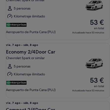
Chevrolet Spark or similar
ago
al
5 personas
sáb,
Kilometraje ilimitado
8
53 €
ago
en total
Aeropuerto de Punta Cana (PUJ)
Actualizado hace 53 minutos
Economy 2/4Door Car Chevrolet Spark or similar
Del
vie, 7 ago - sáb, 8 ago
vie,
Economy 2/4Door Car
7
Chevrolet Spark or similar
ago
al
5 personas
sáb,
Kilometraje ilimitado
8
53 €
ago
en total
Aeropuerto de Punta Cana (PUJ)
Actualizado hace 53 minutos
Compact 2/4Door Car Chevrolet Aveo or similar
Del
vie, 7 ago - sáb, 8 ago
vie,
Compact 2/4Door Car