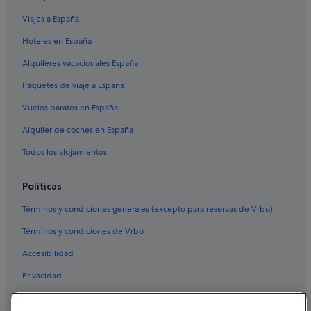
Viajes a España
Hoteles en España
Alquileres vacacionales España
Paquetes de viaje a España
Vuelos baratos en España
Alquiler de coches en España
Todos los alojamientos
Políticas
Términos y condiciones generales (excepto para reservas de Vrbo)
Términos y condiciones de Vrbo
Accesibilidad
Privacidad
Cookies