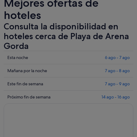
Mejores ofertas de
hoteles
Consulta la disponibilidad en
hoteles cerca de Playa de Arena
Gorda
Comprueba
Esta noche
6 ago - 7 ago
los
precios
Comprueba
Mañana por la noche
7 ago - 8 ago
cerca
los
de
precios
Comprueba
Este fin de semana
7 ago - 9 ago
Playa
cerca
los
de
de
precios
Comprueba
Próximo fin de semana
14 ago - 16 ago
Arena
Playa
cerca
los
Gorda
de
de
precios
para
Arena
Playa
cerca
esta
Gorda
de
de
noche,
para
Arena
Playa
6
mañana
Gorda
de