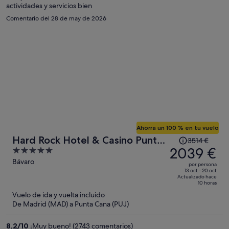
actividades y servicios bien
Comentario del 28 de may de 2026
Ahorra un 100 % en tu vuelo
El
Hard Rock Hotel & Casino Punta
3514 €
precio
2039 €
5
Cana an All-Inclusive Resort
era
out
Bávaro
por persona
de
of
13 oct - 20 oct
Actualizado hace
3514 €,
5
10 horas
ahora
Vuelo de ida y vuelta incluido
es
De Madrid (MAD) a Punta Cana (PUJ)
de
2039 €
8,2
/
10
¡Muy bueno! (2743 comentarios)