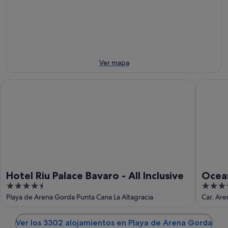
ago
por
para
Arena
-
la
este
Gorda
7
noche,
fin
para
ago
7
de
el
ago
semana,
próximo
-
7
fin
Ver mapa
8
ago
de
ago
-
semana,
Hotel Riu Palace Bavaro - All Inclusive
Ocean Bl
9
14
ago
ago
-
16
ago
Hotel Riu Palace Bavaro - All Inclusive
Ocean
4.5
4.5
Inclu
out
out
Playa de Arena Gorda Punta Cana La Altagracia
Car. Are
of
of
5
5
Ver los 3302 alojamientos en Playa de Arena Gorda