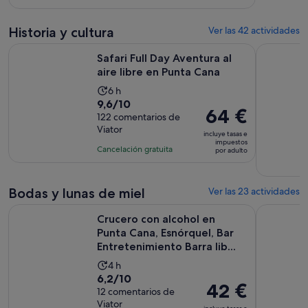
de
24
es
30 €
comentarios
de
por
Historia y cultura
Ver las 42 actividades
4 horas
adulto
Se abre en
Safari Full Day Aventura al aire libre en Punta Cana
Excursión
Safari Full Day Aventura al
aire libre en Punta Cana
La
6 h
9.6
9,6/10
duración
El
64 €
sobre
122 comentarios de
de
precio
Viator
10
la
incluye tasas e
es
impuestos
con
actividad
Cancelación gratuita
por adulto
de
122
es
64 €
comentarios
de
por
Bodas y lunas de miel
6 horas
Ver las 23 actividades
adulto
Crucero con alcohol en Punta Cana, Esnórquel, Bar Entretenim
Sesión de 
Crucero con alcohol en
Punta Cana, Esnórquel, Bar
Entretenimiento Barra lib...
La
4 h
6.2
6,2/10
duración
El
42 €
sobre
12 comentarios de
de
precio
Viator
10