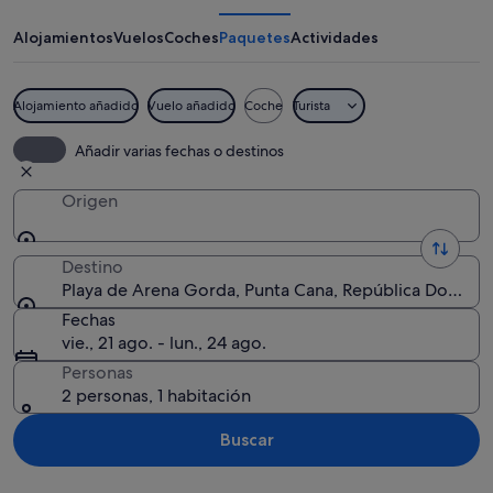
Arena
Gorda
Alojamientos
Vuelos
Coches
Paquetes
Actividades
Alojamiento añadido
Vuelo añadido
Coche
Turista
Un resort con palmeras, una piscina y s
Añadir varias fechas o destinos
Origen
Destino
Playa de Arena Gorda, Punta Cana, República Dominic
Fechas
vie., 21 ago. - lun., 24 ago.
Personas
2 personas, 1 habitación
Buscar
Ver mapa