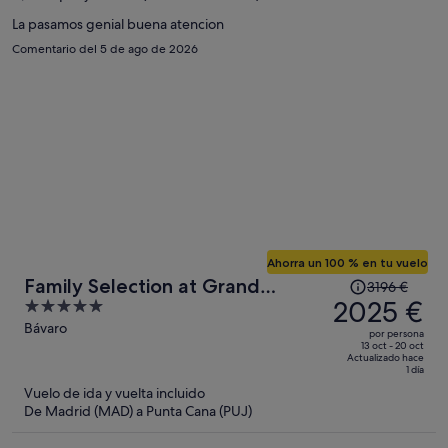
por
La pasamos genial buena atencion
persona
Comentario del 5 de ago de 2026
Ahorra un 100 % en tu vuelo
El
Family Selection at Grand
3196 €
precio
2025 €
5
Palladium Select Bávaro - All
era
out
Bávaro
Inclusive
por persona
de
of
13 oct - 20 oct
Actualizado hace
3196 €,
5
1 día
ahora
Vuelo de ida y vuelta incluido
es
De Madrid (MAD) a Punta Cana (PUJ)
de