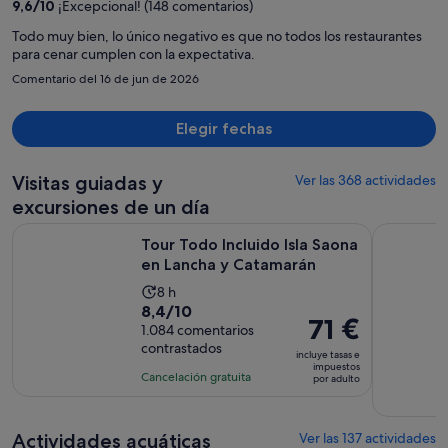
2025 €
9,6
/
10
¡Excepcional! (148 comentarios)
por
Todo muy bien, lo único negativo es que no todos los restaurantes
persona
para cenar cumplen con la expectativa.
Comentario del 16 de jun de 2026
Elegir fechas
Visitas guiadas y
Ver las 368 actividades
excursiones de un día
Se abre
Tour Todo Incluido Isla Saona en Lancha y Catamarán
Aventura e
Tour Todo Incluido Isla Saona
en Lancha y Catamarán
La
8 h
8.4
8,4/10
duración
El
71 €
sobre
1.084 comentarios
de
precio
contrastados
10
la
incluye tasas e
es
impuestos
con
actividad
Cancelación gratuita
por adulto
de
1084
es
71 €
comentarios
de
por
Actividades acuáticas
8 horas
Ver las 137 actividades