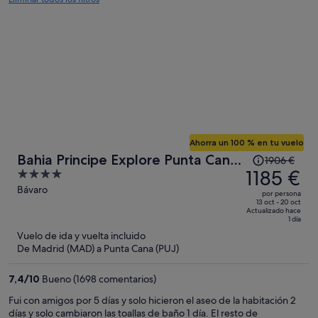
Ahorra un 100 % en tu vuelo
El
Bahia Principe Explore Punta Cana
1906 €
precio
1185 €
4
- Hyatt Inclusive Collection - All
era
out
Bávaro
Inclusive
por persona
de
of
13 oct - 20 oct
Actualizado hace
1906 €,
5
1 día
ahora
Vuelo de ida y vuelta incluido
es
De Madrid (MAD) a Punta Cana (PUJ)
de
1185 €
7,4
/
10
Bueno (1698 comentarios)
por
Fui con amigos por 5 días y solo hicieron el aseo de la habitación 2
persona
días y solo cambiaron las toallas de baño 1 día. El resto de