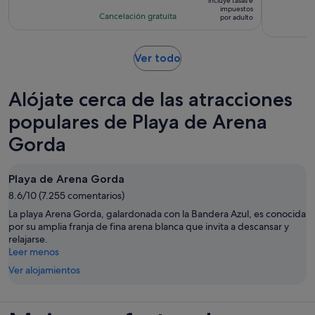
la
incluye tasas e
es
impuestos
con
actividad
Cancelación gratuita
por adulto
de
12
es
42 €
comentarios
de
por
Se
Ver todo
4 horas
adulto
abre
en
Alójate cerca de las atracciones
una
pestaña
populares de Playa de Arena
nueva
Gorda
Playa de Arena Gorda
8.6/10 (7.255 comentarios)
La playa Arena Gorda, galardonada con la Bandera Azul, es conocida
por su amplia franja de fina arena blanca que invita a descansar y
relajarse.
Leer menos
Ver alojamientos