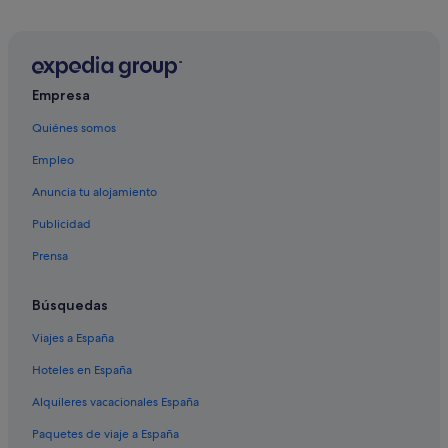
Hoteles cerca de Playa de Arena Gorda
Hoteles cerca de Playa de Los Corales
Hoteles en la playa en Bávaro
Hoteles cerca de Campo de golf The Lakes Barceló
Empresa
Bávaro
Quiénes somos
Hoteles de 3 estrellas en Bávaro
Empleo
Hoteles con wifi en Bávaro
Anuncia tu alojamiento
Palladium hoteles en Bávaro
Publicidad
Bávaro hoteles
Prensa
Hoteles cerca de Club de campo y golf Cocotal
Barcelo hoteles en Bávaro
Búsquedas
El Macao hoteles
Viajes a España
Hoteles cerca de Playa Cortecito
Hoteles en España
Occidental hoteles en Bávaro
Alquileres vacacionales España
Bahia Principe hoteles en Bávaro
Paquetes de viaje a España
Hoteles cerca de Zoológico Manatí Park