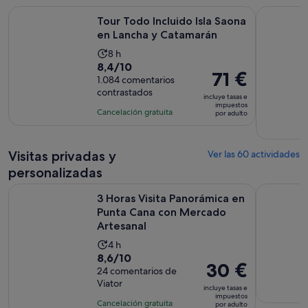
adulto
Se abre
Tour Todo Incluido Isla Saona en Lancha y Catamarán
Excursión 
Tour Todo Incluido Isla Saona
en Lancha y Catamarán
La
8 h
8.4
8,4/10
duración
El
71 €
sobre
1.084 comentarios
de
precio
contrastados
10
la
incluye tasas e
es
impuestos
con
actividad
Cancelación gratuita
por adulto
de
1084
es
71 €
comentarios
de
por
Visitas privadas y
8 horas
Ver las 60 actividades
adulto
personalizadas
3 Horas Visita Panorámica en Punta Cana con Mercado Artes
Pesca en a
3 Horas Visita Panorámica en
Punta Cana con Mercado
Artesanal
La
4 h
8.6
8,6/10
duración
El
30 €
sobre
24 comentarios de
de
precio
Viator
10
la
incluye tasas e
es
impuestos
con
actividad
Cancelación gratuita
por adulto