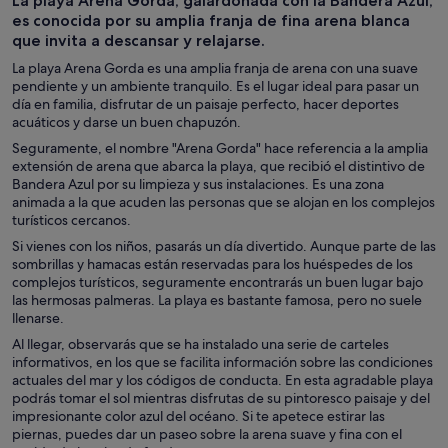
La playa Arena Gorda, galardonada con la Bandera Azul,
de un día
cruceros
es conocida por su amplia franja de fina arena blanca
que invita a descansar y relajarse.
La playa Arena Gorda es una amplia franja de arena con una suave
pendiente y un ambiente tranquilo. Es el lugar ideal para pasar un
día en familia, disfrutar de un paisaje perfecto, hacer deportes
acuáticos y darse un buen chapuzón.
Seguramente, el nombre "Arena Gorda" hace referencia a la amplia
extensión de arena que abarca la playa, que recibió el distintivo de
Bandera Azul por su limpieza y sus instalaciones. Es una zona
animada a la que acuden las personas que se alojan en los complejos
turísticos cercanos.
Si vienes con los niños, pasarás un día divertido. Aunque parte de las
sombrillas y hamacas están reservadas para los huéspedes de los
complejos turísticos, seguramente encontrarás un buen lugar bajo
las hermosas palmeras. La playa es bastante famosa, pero no suele
llenarse.
Al llegar, observarás que se ha instalado una serie de carteles
informativos, en los que se facilita información sobre las condiciones
actuales del mar y los códigos de conducta. En esta agradable playa
podrás tomar el sol mientras disfrutas de su pintoresco paisaje y del
impresionante color azul del océano. Si te apetece estirar las
piernas, puedes dar un paseo sobre la arena suave y fina con el