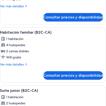
doble
Más
Ver más detalles
(B2C-
detalles
CA)
de
Consultar precios y disponibilidad
Habitación
doble
(B2C-
Abrir
Habitación de hotel con cama, escritorio
4
CA)
Habitación familiar (B2C-CA)
todas
1 habitación
las
4 huéspedes
fotos
de
2 camas dobles
Habitación
Wifi gratis
familiar
Más
Ver más detalles
(B2C-
detalles
CA)
de
Consultar precios y disponibilidad
Habitación
familiar
(B2C-
Abrir
Una habitación de hotel moderna con s
5
CA)
Suite junior (B2C-CA)
todas
1 habitación
las
2 huéspedes
fotos