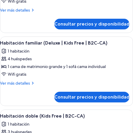
Wifi gratis
(Deluxe
Más
Ver más detalles
|
detalles
Kids
de
Consultar precios y disponibilidad
Habitación
Free
familiar
|
(Deluxe
Abrir
Una habitación de hotel con dos cama
C)
5
|
Habitación familiar (Deluxe | Kids Free | B2C-CA)
todas
Kids
1 habitación
Free
las
|
4 huéspedes
fotos
C)
de
1 cama de matrimonio grande y 1 sofá cama individual
Habitación
Wifi gratis
familiar
Más
Ver más detalles
(Deluxe
detalles
|
de
Consultar precios y disponibilidad
Habitación
Kids
familiar
Free
(Deluxe
Abrir
Una habitación de hotel con cama, escri
|
4
|
Habitación doble (Kids Free | B2C-CA)
todas
Kids
B2C-
1 habitación
Free
las
CA)
|
3 huéspedes