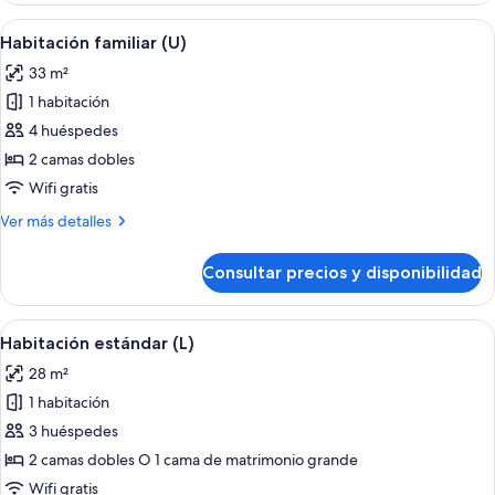
Standard
Abrir
Habitación de hotel con cama, escritorio
4
Habitación familiar (U)
todas
33 m²
las
1 habitación
fotos
de
4 huéspedes
Habitación
2 camas dobles
familiar
Wifi gratis
(U)
Más
Ver más detalles
detalles
de
Consultar precios y disponibilidad
Habitación
familiar
(U)
Abrir
Una habitación de hotel con cama, escri
4
Habitación estándar (L)
todas
28 m²
las
1 habitación
fotos
de
3 huéspedes
Habitación
2 camas dobles O 1 cama de matrimonio grande
estándar
Wifi gratis