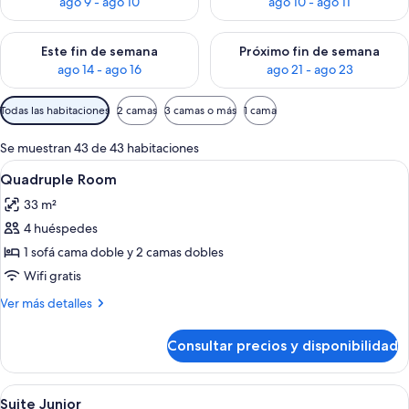
ago 9 - ago 10
ago 10 - ago 11
Consulta la disponibilidad para este fin de semana, ago 14 - a
Consulta la disponibilidad par
Este fin de semana
Próximo fin de semana
ago 14 - ago 16
ago 21 - ago 23
Filtros
Todas las habitaciones
2 camas
3 camas o más
1 cama
disponibles
para
Se muestran 43 de 43 habitaciones
las
Abrir
Minibar, caja fuerte, espacio para trab
4
Quadruple Room
habitaciones
todas
33 m²
las
4 huéspedes
fotos
de
1 sofá cama doble y 2 camas dobles
Quadruple
Wifi gratis
Room
Más
Ver más detalles
detalles
de
Consultar precios y disponibilidad
Quadruple
Room
Abrir
Minibar, caja fuerte, espacio para trab
4
Suite Junior