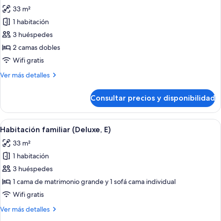
todas
33 m²
las
1 habitación
fotos
de
3 huéspedes
Habitación
2 camas dobles
familiar
Wifi gratis
(E)
Más
Ver más detalles
detalles
de
Consultar precios y disponibilidad
Habitación
familiar
(E)
Abrir
Una habitación de hotel con dos cama
5
Habitación familiar (Deluxe, E)
todas
33 m²
las
1 habitación
fotos
de
3 huéspedes
Habitación
1 cama de matrimonio grande y 1 sofá cama individual
familiar
Wifi gratis
(Deluxe,
Más
Ver más detalles
E)
detalles