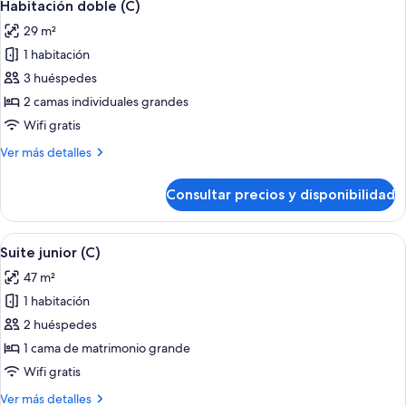
4
habitaciones
Habitación doble (C)
todas
(U)
29 m²
las
1 habitación
fotos
de
3 huéspedes
Habitación
2 camas individuales grandes
doble
Wifi gratis
(C)
Más
Ver más detalles
detalles
de
Consultar precios y disponibilidad
Habitación
doble
(C)
Abrir
Una habitación de hotel moderna con s
5
Suite junior (C)
todas
47 m²
las
1 habitación
fotos
de
2 huéspedes
Suite
1 cama de matrimonio grande
junior
Wifi gratis
(C)
Más
Ver más detalles