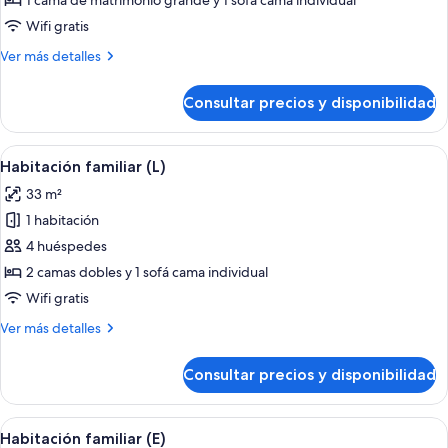
1 cama de matrimonio grande y 1 sofá cama individual
familiar
Wifi gratis
(Deluxe,
Más
Ver más detalles
B2C-
detalles
US)
de
Consultar precios y disponibilidad
Habitación
familiar
(Deluxe,
Abrir
Habitación de hotel con cama, escritorio
4
B2C-
Habitación familiar (L)
todas
US)
33 m²
las
1 habitación
fotos
de
4 huéspedes
Habitación
2 camas dobles y 1 sofá cama individual
familiar
Wifi gratis
(L)
Más
Ver más detalles
detalles
de
Consultar precios y disponibilidad
Habitación
familiar
(L)
Abrir
Habitación de hotel con cama, escritorio
4
Habitación familiar (E)