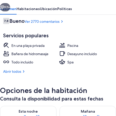
-
erior
Siguiente
All
117+
Resumen
Habitaciones
Ubicación
Políticas
Inclusive
Comentarios
Bueno
7,8
Ver 2770 comentarios
7,8 de 10
Servicios populares
En una playa privada
Piscina
Bañera de hidromasaje
Desayuno incluido
Todo incluido
Spa
5 piscinas al aire libre
Abrir todos
Opciones de la habitación
Consulta la disponibilidad para estas fechas
Consulta la disponibilidad para esta noche, ago 9 - ago 10
Consulta la disponibilidad par
Esta noche
Mañana