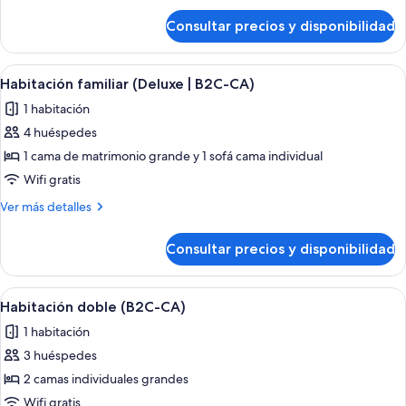
CA)
de
Consultar precios y disponibilidad
Habitación
Deluxe
(B2C-
Abrir
Una habitación de hotel con dos cama
5
CA)
Habitación familiar (Deluxe | B2C-CA)
todas
1 habitación
las
4 huéspedes
fotos
de
1 cama de matrimonio grande y 1 sofá cama individual
Habitación
Wifi gratis
familiar
Más
Ver más detalles
(Deluxe
detalles
|
de
Consultar precios y disponibilidad
Habitación
B2C-
familiar
CA)
(Deluxe
Abrir
Una habitación de hotel con cama, escri
4
|
Habitación doble (B2C-CA)
todas
B2C-
1 habitación
CA)
las
3 huéspedes
fotos
de
2 camas individuales grandes
Habitación
Wifi gratis