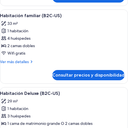
Deluxe
(L)
Abrir
Habitación de hotel con cama, escritorio
4
Habitación familiar (B2C-US)
todas
33 m²
las
1 habitación
fotos
de
4 huéspedes
Habitación
2 camas dobles
familiar
Wifi gratis
(B2C-
Más
Ver más detalles
US)
detalles
de
Consultar precios y disponibilidad
Habitación
familiar
(B2C-
Abrir
Habitación de hotel con una cama gran
5
US)
Habitación Deluxe (B2C-US)
todas
29 m²
las
1 habitación
fotos
de
3 huéspedes
Habitación
1 cama de matrimonio grande O 2 camas dobles