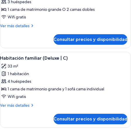
de
3 huéspedes
Habitación
1 cama de matrimonio grande O 2 camas dobles
Deluxe
Wifi gratis
(C)
Más
Ver más detalles
detalles
de
Consultar precios y disponibilidad
Habitación
Deluxe
(C)
Abrir
Una habitación de hotel con dos cama
5
Habitación familiar (Deluxe | C)
todas
33 m²
las
1 habitación
fotos
de
4 huéspedes
Habitación
1 cama de matrimonio grande y 1 sofá cama individual
familiar
Wifi gratis
(Deluxe
Más
Ver más detalles
|
detalles
C)
de
Consultar precios y disponibilidad
Habitación
familiar