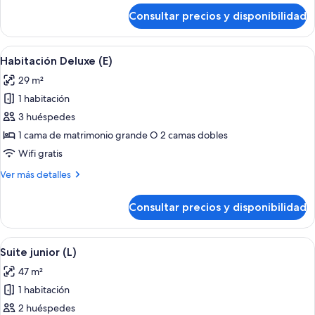
de
Consultar precios y disponibilidad
Habitación
familiar
(Deluxe,
Abrir
Habitación de hotel con una cama gran
5
E)
Habitación Deluxe (E)
todas
29 m²
las
1 habitación
fotos
de
3 huéspedes
Habitación
1 cama de matrimonio grande O 2 camas dobles
Deluxe
Wifi gratis
(E)
Más
Ver más detalles
detalles
de
Consultar precios y disponibilidad
Habitación
Deluxe
(E)
Abrir
Una habitación de hotel moderna con s
5
Suite junior (L)
todas
47 m²
las
1 habitación
fotos
de
2 huéspedes