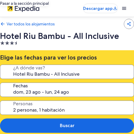
Pasar a la sección principal
Descargar app
Ver todos los alojamientos
Hotel Riu Bambu - All Inclusive
Alojamiento
de
3.5 estrellas
Elige las fechas para ver los precios
¿A dónde vas?
Fechas
Personas
Buscar