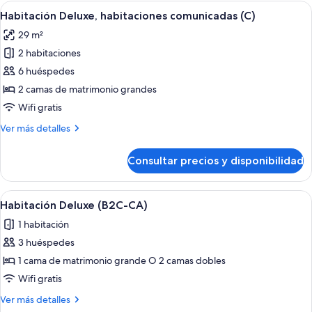
(Deluxe
Abrir
Habitación de hotel con una cama gran
5
|
Habitación Deluxe, habitaciones comunicadas (C)
todas
C)
29 m²
las
2 habitaciones
fotos
de
6 huéspedes
Habitación
2 camas de matrimonio grandes
Deluxe,
Wifi gratis
habitaciones
Más
Ver más detalles
comunicadas
detalles
(C)
de
Consultar precios y disponibilidad
Habitación
Deluxe,
habitaciones
Abrir
Habitación de hotel con una cama gran
5
comunicadas
Habitación Deluxe (B2C-CA)
todas
(C)
1 habitación
las
3 huéspedes
fotos
de
1 cama de matrimonio grande O 2 camas dobles
Habitación
Wifi gratis
Deluxe
Más
Ver más detalles
(B2C-
detalles