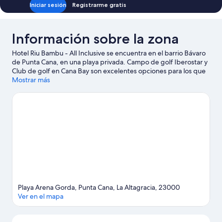
Iniciar sesión
Registrarme gratis
Información sobre la zona
Hotel Riu Bambu - All Inclusive se encuentra en el barrio Bávaro
de Punta Cana, en una playa privada. Campo de golf Iberostar y
Club de golf en Cana Bay son excelentes opciones para los que
buscan unas vacaciones activas, pero si prefieres sumergirte en
Mostrar más
la naturaleza, Playa de Arena Gorda y Playa Cortecito son lo que
necesitas. Para una noche diferente, Discoteca Coco Bongo
Punta Cana puede ser un buen punto de partida. Y si viajas con
niños, tienes que llevarlos a Parque acuático Sirenis Aquagames,
¡les va a encantar! Dedica algo de tiempo a descubrir cuáles son
las actividades de la zona, entre las que se incluye el golf.
Ver
guía de viaje de Punta Cana
Ver más complejos turísticos en Punta Cana
Playa Arena Gorda, Punta Cana, La Altagracia, 23000
Ver en el mapa