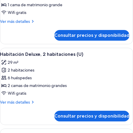
Suite
1 cama de matrimonio grande
junior
Wifi gratis
(L)
Más
Ver más detalles
detalles
de
Consultar precios y disponibilidad
Suite
junior
(L)
Abrir
Habitación de hotel con una cama gran
5
Habitación Deluxe, 2 habitaciones (U)
todas
29 m²
las
2 habitaciones
fotos
de
6 huéspedes
Habitación
2 camas de matrimonio grandes
Deluxe,
Wifi gratis
2
Más
Ver más detalles
habitaciones
detalles
(U)
de
Consultar precios y disponibilidad
Habitación
Deluxe,
2
Abrir
Una habitación de hotel con cama, escri