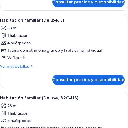
Consultar precios y disponibilidad
Habitación
familiar
(Deluxe,
Abrir
Una habitación de hotel con dos cama
5
U)
Habitación familiar (Deluxe, L)
todas
33 m²
las
1 habitación
fotos
de
4 huéspedes
Habitación
1 cama de matrimonio grande y 1 sofá cama individual
familiar
Wifi gratis
(Deluxe,
Más
Ver más detalles
L)
detalles
de
Consultar precios y disponibilidad
Habitación
familiar
(Deluxe,
Abrir
Una habitación de hotel con dos cama
5
L)
Habitación familiar (Deluxe, B2C-US)
todas
28 m²
las
1 habitación
fotos
de
4 huéspedes
Habitación