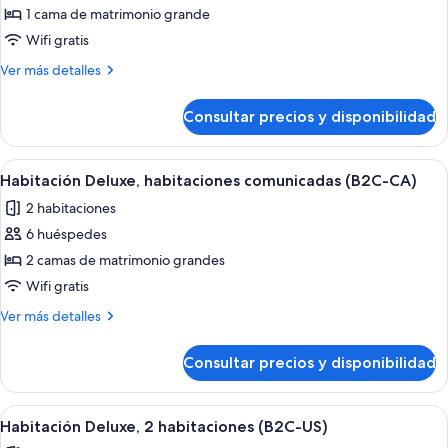
de
1 cama de matrimonio grande
Suite
Wifi gratis
junior
Más
Ver más detalles
(B2C-
detalles
CA)
de
Consultar precios y disponibilidad
Suite
junior
(B2C-
Abrir
Habitación de hotel con una cama gran
5
CA)
Habitación Deluxe, habitaciones comunicadas (B2C-CA)
todas
2 habitaciones
las
6 huéspedes
fotos
de
2 camas de matrimonio grandes
Habitación
Wifi gratis
Deluxe,
Más
Ver más detalles
habitaciones
detalles
comunicadas
de
Consultar precios y disponibilidad
Habitación
(B2C-
Deluxe,
CA)
habitaciones
Abrir
Habitación de hotel con una cama gran
5
comunicadas
Habitación Deluxe, 2 habitaciones (B2C-US)
todas
(B2C-