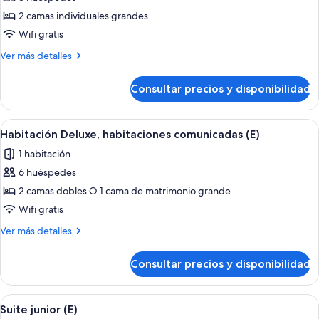
fotos
B2C-
de
2 camas individuales grandes
CA)
Habitación
Wifi gratis
doble
Más
Ver más detalles
(Kids
detalles
Free
de
Consultar precios y disponibilidad
Habitación
|
doble
B2C-
(Kids
Abrir
Habitación de hotel con una cama gran
CA)
5
Free
Habitación Deluxe, habitaciones comunicadas (E)
todas
|
1 habitación
B2C-
las
CA)
6 huéspedes
fotos
de
2 camas dobles O 1 cama de matrimonio grande
Habitación
Wifi gratis
Deluxe,
Más
Ver más detalles
habitaciones
detalles
comunicadas
de
Consultar precios y disponibilidad
Habitación
(E)
Deluxe,
habitaciones
Abrir
Una habitación de hotel moderna con s
5
comunicadas
Suite junior (E)
todas