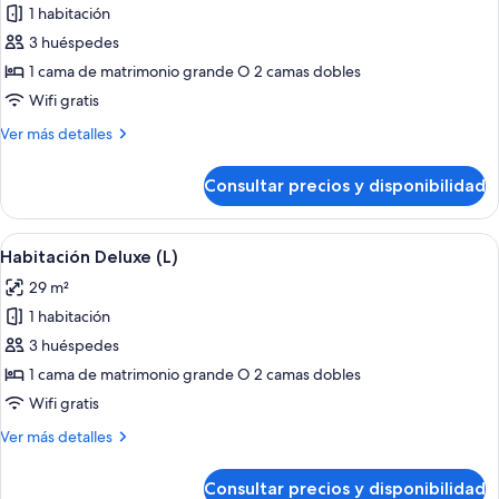
1 habitación
fotos
de
3 huéspedes
Habitación
1 cama de matrimonio grande O 2 camas dobles
Deluxe
Wifi gratis
(U)
Más
Ver más detalles
detalles
de
Consultar precios y disponibilidad
Habitación
Deluxe
(U)
Abrir
Habitación de hotel con una cama gran
5
Habitación Deluxe (L)
todas
29 m²
las
1 habitación
fotos
de
3 huéspedes
Habitación
1 cama de matrimonio grande O 2 camas dobles
Deluxe
Wifi gratis
(L)
Más
Ver más detalles
detalles
de
Consultar precios y disponibilidad
Habitación