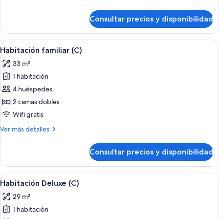
detalles
de
Consultar precios y disponibilidad
Suite
junior
(C)
Abrir
Habitación de hotel con cama, escritorio
4
Habitación familiar (C)
todas
33 m²
las
1 habitación
fotos
de
4 huéspedes
Habitación
2 camas dobles
familiar
Wifi gratis
(C)
Más
Ver más detalles
detalles
de
Consultar precios y disponibilidad
Habitación
familiar
(C)
Abrir
Habitación de hotel con una cama gran
5
Habitación Deluxe (C)
todas
29 m²
las
1 habitación
fotos