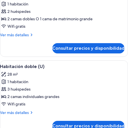
(E)
1 habitación
las
2 huéspedes
fotos
de
2 camas dobles O 1 cama de matrimonio grande
Suite
Wifi gratis
junior
Más
Ver más detalles
(E)
detalles
de
Consultar precios y disponibilidad
Suite
junior
(E)
Abrir
Una habitación de hotel con cama, escri
4
Habitación doble (U)
todas
28 m²
las
1 habitación
fotos
de
3 huéspedes
Habitación
2 camas individuales grandes
doble
Wifi gratis
(U)
Más
Ver más detalles
detalles
de
Consultar precios y disponibilidad
Habitación