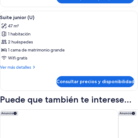
doble
(U)
Abrir
Una habitación de hotel moderna con s
5
Suite junior (U)
todas
47 m²
las
1 habitación
fotos
de
2 huéspedes
Suite
1 cama de matrimonio grande
junior
Wifi gratis
(U)
Más
Ver más detalles
detalles
de
Consultar precios y disponibilidad
Suite
junior
(U)
Puede que también te interese...
Dreams Cap Cana Resort & Spa - All Inclusive
Hyatt Ziv
Anuncio
Anuncio