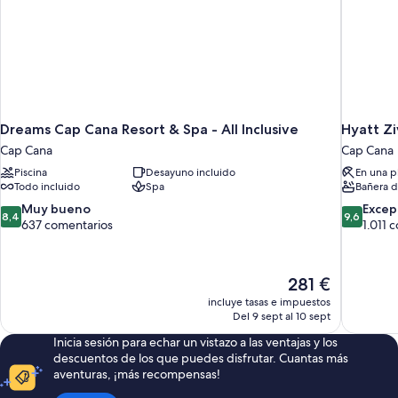
Dreams Cap Cana Resort & Spa - All Inclusive
Hyatt Zi
Cap Cana
Cap Cana
Piscina
Desayuno incluido
En una p
Todo incluido
Spa
Bañera d
8.4
9.6
Muy bueno
Excep
8,4
9,6
sobre
sobre
637 comentarios
1.011 
10,
10,
Muy
Excepcion
bueno,
1.011 come
El
281 €
637 comentarios
precio
incluye tasas e impuestos
actual
Del 9 sept al 10 sept
es
Inicia sesión para echar un vistazo a las ventajas y los
de
descuentos de los que puedes disfrutar. Cuantas más
281 €
aventuras, ¡más recompensas!