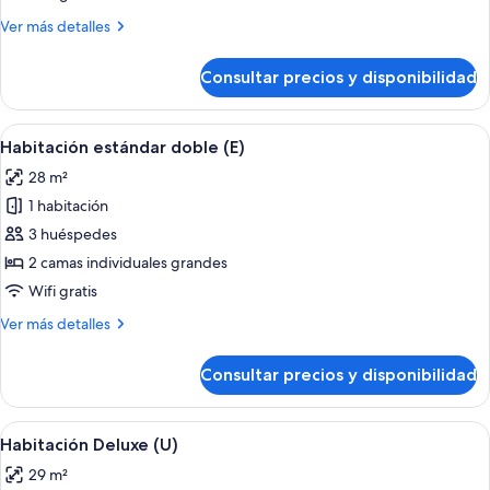
(L)
Más
Ver más detalles
detalles
de
Consultar precios y disponibilidad
Habitación
estándar
(L)
Abrir
Una habitación de hotel con cama, escri
4
Habitación estándar doble (E)
todas
28 m²
las
1 habitación
fotos
de
3 huéspedes
Habitación
2 camas individuales grandes
estándar
Wifi gratis
doble
Más
Ver más detalles
(E)
detalles
de
Consultar precios y disponibilidad
Habitación
estándar
doble
Abrir
Habitación de hotel con una cama gran
5
(E)
Habitación Deluxe (U)
todas
29 m²
las