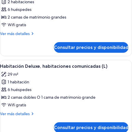
2 habitaciones
CA)
las
6 huéspedes
fotos
de
2 camas de matrimonio grandes
Habitación
Wifi gratis
Deluxe,
Más
Ver más detalles
2
detalles
habitaciones
de
Consultar precios y disponibilidad
Habitación
(B2C-
Deluxe,
US)
2
Abrir
Habitación de hotel con una cama gran
5
habitaciones
Habitación Deluxe, habitaciones comunicadas (L)
todas
(B2C-
29 m²
US)
las
1 habitación
fotos
de
6 huéspedes
Habitación
2 camas dobles O 1 cama de matrimonio grande
Deluxe,
Wifi gratis
habitaciones
Más
Ver más detalles
comunicadas
detalles
(L)
de
Consultar precios y disponibilidad
Habitación