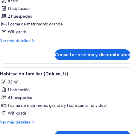
47 m²
las
1 habitación
fotos
de
2 huéspedes
Suite
1 cama de matrimonio grande
junior
Wifi gratis
(B2C-
Más
Ver más detalles
US)
detalles
de
Consultar precios y disponibilidad
Suite
junior
(B2C-
Abrir
Una habitación de hotel con dos cama
5
US)
Habitación familiar (Deluxe, U)
todas
33 m²
las
1 habitación
fotos
de
4 huéspedes
Habitación
1 cama de matrimonio grande y 1 sofá cama individual
familiar
Wifi gratis
(Deluxe,
Más
Ver más detalles
U)
detalles
de