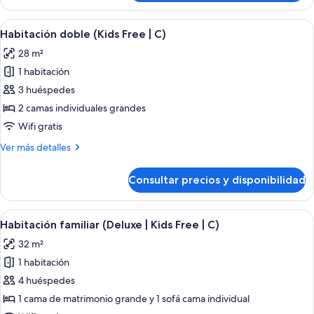
Deluxe,
habitaciones
Abrir
Una habitación de hotel con cama, escri
4
comunicadas
Habitación doble (Kids Free | C)
todas
(L)
28 m²
las
1 habitación
fotos
de
3 huéspedes
Habitación
2 camas individuales grandes
doble
Wifi gratis
(Kids
Más
Ver más detalles
Free
detalles
|
de
Consultar precios y disponibilidad
Habitación
C)
doble
(Kids
Abrir
Una habitación de hotel con dos cama
5
Free
Habitación familiar (Deluxe | Kids Free | C)
todas
|
32 m²
C)
las
1 habitación
fotos
de
4 huéspedes
Habitación
1 cama de matrimonio grande y 1 sofá cama individual
familiar