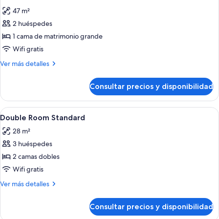
todas
47 m²
las
2 huéspedes
fotos
de
1 cama de matrimonio grande
Suite
Wifi gratis
Junior
Más
Ver más detalles
detalles
de
Consultar precios y disponibilidad
Suite
Junior
Abrir
Minibar, caja fuerte, espacio para trab
4
Double Room Standard
todas
28 m²
las
3 huéspedes
fotos
de
2 camas dobles
Double
Wifi gratis
Room
Más
Ver más detalles
Standard
detalles
de
Consultar precios y disponibilidad
Double
Room