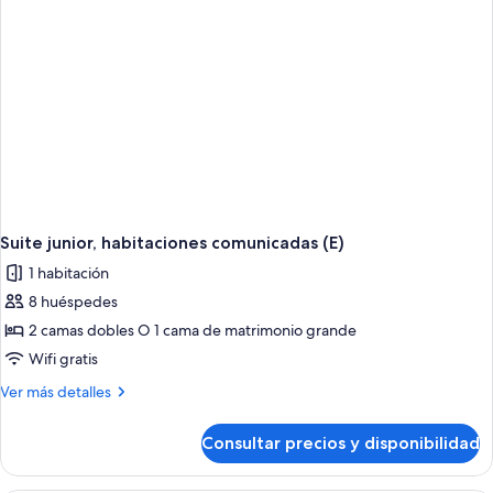
(E)
Suite junior, habitaciones comunicadas (E)
1 habitación
8 huéspedes
2 camas dobles O 1 cama de matrimonio grande
Wifi gratis
Más
Ver más detalles
detalles
de
Consultar precios y disponibilidad
Suite
junior,
habitaciones