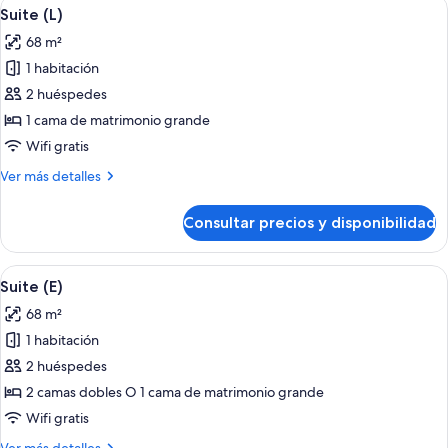
Abrir
Habitación de hotel con cama, escritori
4
US)
mar
Suite (L)
todas
(B2C-
68 m²
US)
las
1 habitación
fotos
de
2 huéspedes
Suite
1 cama de matrimonio grande
(L)
Wifi gratis
Más
Ver más detalles
detalles
de
Consultar precios y disponibilidad
Suite
(L)
Abrir
Habitación de hotel con cama, escritori
4
Suite (E)
todas
68 m²
las
1 habitación
fotos
de
2 huéspedes
Suite
2 camas dobles O 1 cama de matrimonio grande
(E)
Wifi gratis
Más