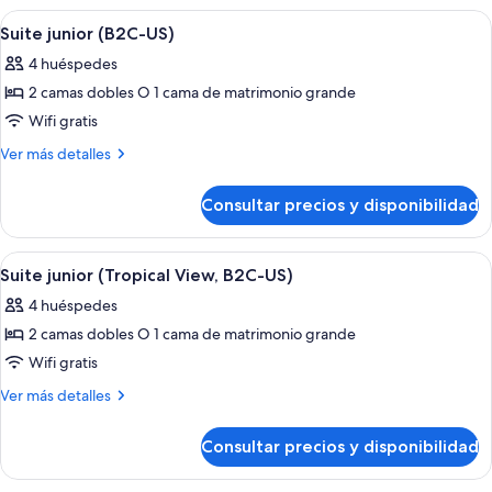
(Superior,
vistas
Abrir
Habitación de hotel con una cama grande
E)
4
al
Suite junior (B2C-US)
todas
patio
4 huéspedes
(Superior,
las
E)
2 camas dobles O 1 cama de matrimonio grande
fotos
de
Wifi gratis
Suite
Más
Ver más detalles
junior
detalles
de
(B2C-
Consultar precios y disponibilidad
Suite
US)
junior
(B2C-
Abrir
Habitación de hotel con una cama grande
4
US)
Suite junior (Tropical View, B2C-US)
todas
4 huéspedes
las
2 camas dobles O 1 cama de matrimonio grande
fotos
de
Wifi gratis
Suite
Más
Ver más detalles
junior
detalles
de
(Tropical
Consultar precios y disponibilidad
Suite
View,
junior
B2C-