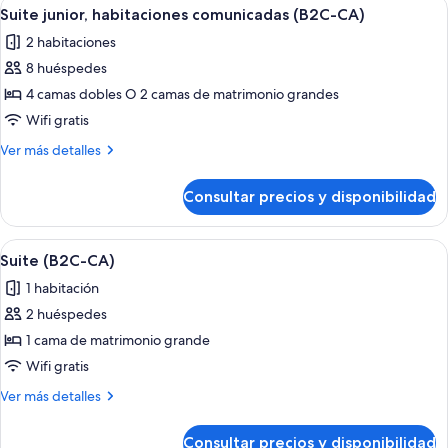
Abrir
Habitación de hotel con una cama grande
4
CA)
Suite junior, habitaciones comunicadas (B2C-CA)
todas
2 habitaciones
las
8 huéspedes
fotos
de
4 camas dobles O 2 camas de matrimonio grandes
Suite
Wifi gratis
junior,
Más
Ver más detalles
habitaciones
detalles
comunicadas
de
Consultar precios y disponibilidad
Suite
(B2C-
junior,
CA)
habitaciones
Abrir
Habitación de hotel con cama, escritori
4
comunicadas
Suite (B2C-CA)
todas
(B2C-
1 habitación
CA)
las
2 huéspedes
fotos
de
1 cama de matrimonio grande
Suite
Wifi gratis
(B2C-
Más
Ver más detalles
CA)
detalles
de
Consultar precios y disponibilidad