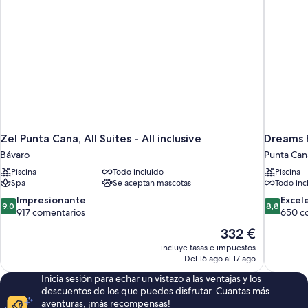
Zel Punta Cana, All Suites - All inclusive
Dreams F
Bávaro
Punta Can
Piscina
Todo incluido
Piscina
Spa
Se aceptan mascotas
Todo inc
9.0
8.8
Impresionante
Excel
9,0
8,8
sobre
sobre
917 comentarios
650 c
10,
10,
El
332 €
Impresionante,
Excelente
precio
incluye tasas e impuestos
917 comentarios
650 comen
actual
Del 16 ago al 17 ago
es
Inicia sesión para echar un vistazo a las ventajas y los
de
descuentos de los que puedes disfrutar. Cuantas más
332 €
aventuras, ¡más recompensas!