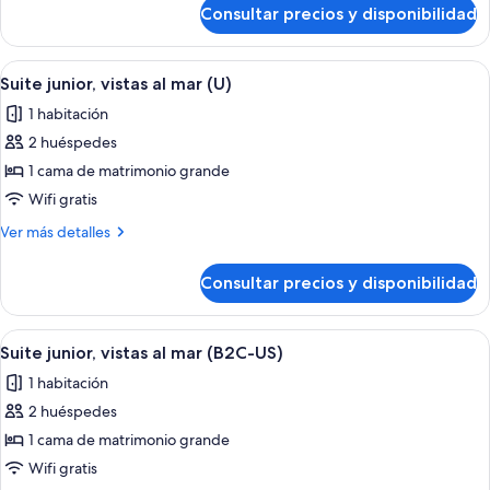
comunicadas
de
Consultar precios y disponibilidad
Suite
(L)
junior,
habitaciones
Abrir
Habitación de hotel con una cama grande
4
comunicadas
Suite junior, vistas al mar (U)
todas
(L)
1 habitación
las
2 huéspedes
fotos
de
1 cama de matrimonio grande
Suite
Wifi gratis
junior,
Más
Ver más detalles
vistas
detalles
al
de
Consultar precios y disponibilidad
Suite
mar
junior,
(U)
vistas
Abrir
Habitación de hotel con una cama grande
4
al
Suite junior, vistas al mar (B2C-US)
todas
mar
1 habitación
(U)
las
2 huéspedes
fotos
de
1 cama de matrimonio grande
Suite
Wifi gratis