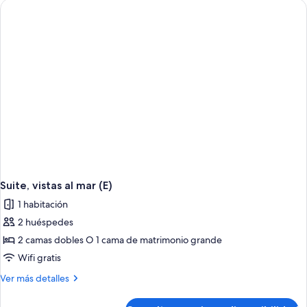
comunicadas
(E)
Suite, vistas al mar (E)
1 habitación
2 huéspedes
2 camas dobles O 1 cama de matrimonio grande
Wifi gratis
Más
Ver más detalles
detalles
de