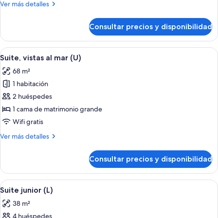
Más
Ver más detalles
detalles
de
Consultar precios y disponibilidad
Suite
(U)
Abrir
Habitación de hotel con cama, escritori
4
Suite, vistas al mar (U)
todas
68 m²
las
1 habitación
fotos
de
2 huéspedes
Suite,
1 cama de matrimonio grande
vistas
Wifi gratis
al
Más
Ver más detalles
mar
detalles
(U)
de
Consultar precios y disponibilidad
Suite,
vistas
al
Abrir
Habitación de hotel con una cama grande
4
mar
Suite junior (L)
todas
(U)
38 m²
las
4 huéspedes