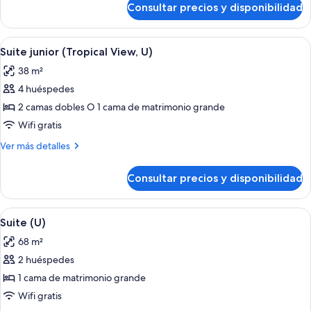
Consultar precios y disponibilidad
Suite
junior
(U)
Abrir
Habitación de hotel con una cama grande
4
Suite junior (Tropical View, U)
todas
38 m²
las
4 huéspedes
fotos
de
2 camas dobles O 1 cama de matrimonio grande
Suite
Wifi gratis
junior
Más
Ver más detalles
(Tropical
detalles
View,
de
Consultar precios y disponibilidad
Suite
U)
junior
(Tropical
Abrir
Habitación de hotel con cama, escritori
4
View,
Suite (U)
todas
U)
68 m²
las
2 huéspedes
fotos
de
1 cama de matrimonio grande
Suite
Wifi gratis
(U)