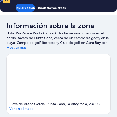
Iniciar sesión
Registrarme gratis
Información sobre la zona
Hotel Riu Palace Punta Cana - All Inclusive se encuentra en el
barrio Bávaro de Punta Cana, cerca de un campo de golf y en la
playa. Campo de golf Iberostar y Club de golf en Cana Bay son
excelentes opciones para los que buscan unas vacaciones
Mostrar más
activas, pero si prefieres sumergirte en la naturaleza, Playa de
Arena Gorda y Playa Cortecito son lo que necesitas. Para una
noche diferente, Discoteca Coco Bongo Punta Cana puede ser
un buen punto de partida. Y si viajas con niños, tienes que
llevarlos a Parque acuático Sirenis Aquagames, ¡les va a
encantar! Dedica algo de tiempo a descubrir cuáles son las
actividades de la zona, entre las que se incluye el golf.
Ver guía
de viaje de Punta Cana
Ver más complejos turísticos en Punta Cana
Playa de Arena Gorda, Punta Cana, La Altagracia, 23000
Ver en el mapa