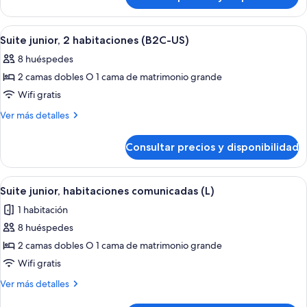
Suite
(B2C-
CA)
Abrir
Habitación de hotel con una cama grande
4
Suite junior, 2 habitaciones (B2C-US)
todas
8 huéspedes
las
2 camas dobles O 1 cama de matrimonio grande
fotos
de
Wifi gratis
Suite
Más
Ver más detalles
junior,
detalles
de
2
Consultar precios y disponibilidad
Suite
habitaciones
junior,
(B2C-
2
Abrir
Habitación de hotel con una cama grande
4
US)
habitaciones
Suite junior, habitaciones comunicadas (L)
todas
(B2C-
1 habitación
US)
las
8 huéspedes
fotos
de
2 camas dobles O 1 cama de matrimonio grande
Suite
Wifi gratis
junior,
Más
Ver más detalles
habitaciones
detalles