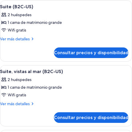
(Tropical
Abrir
Habitación de hotel con cama, escritori
4
US)
View,
Suite (B2C-US)
todas
B2C-
2 huéspedes
US)
las
1 cama de matrimonio grande
fotos
de
Wifi gratis
Suite
Más
Ver más detalles
(B2C-
detalles
de
US)
Consultar precios y disponibilidad
Suite
(B2C-
US)
Abrir
Habitación de hotel con cama, escritori
5
Suite, vistas al mar (B2C-US)
todas
2 huéspedes
las
1 cama de matrimonio grande
fotos
de
Wifi gratis
Suite,
Más
Ver más detalles
vistas
detalles
de
al
Consultar precios y disponibilidad
Suite,
mar
vistas
(B2C-
al