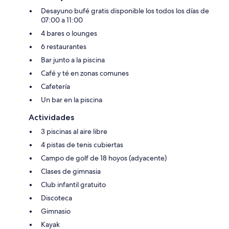
Desayuno bufé gratis disponible los todos los días de
07:00 a 11:00
4 bares o lounges
6 restaurantes
Bar junto a la piscina
Café y té en zonas comunes
Cafetería
Un bar en la piscina
Actividades
3 piscinas al aire libre
4 pistas de tenis cubiertas
Campo de golf de 18 hoyos (adyacente)
Clases de gimnasia
Club infantil gratuito
Discoteca
Gimnasio
Kayak