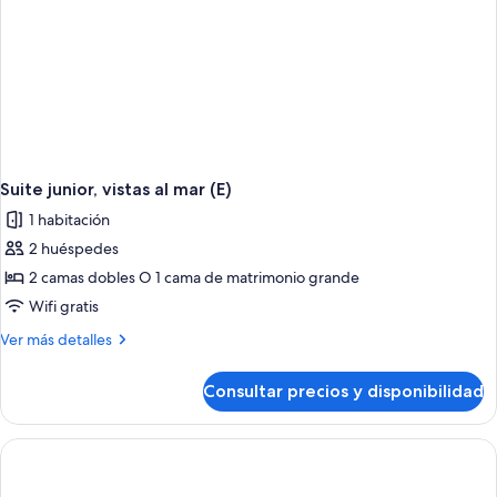
Suite junior, vistas al mar (E)
1 habitación
2 huéspedes
2 camas dobles O 1 cama de matrimonio grande
Wifi gratis
Más
Ver más detalles
detalles
de
Consultar precios y disponibilidad
Suite
junior,
vistas
al
mar