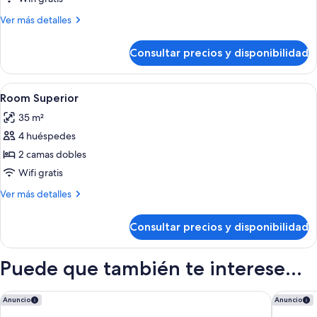
Más
Ver más detalles
detalles
de
Consultar precios y disponibilidad
Suite
Abrir
Minibar, caja fuerte, espacio para trab
4
Room Superior
todas
35 m²
las
4 huéspedes
fotos
de
2 camas dobles
Room
Wifi gratis
Superior
Más
Ver más detalles
detalles
de
Consultar precios y disponibilidad
Room
Superior
Puede que también te interese...
Zel Punta Cana, All Suites - All inclusive
Dreams Fl
Anuncio
Anuncio