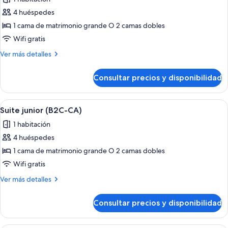
las
4 huéspedes
fotos
de
1 cama de matrimonio grande O 2 camas dobles
Suite
Wifi gratis
junior
Más
Ver más detalles
(Tropical
detalles
View
de
Consultar precios y disponibilidad
Suite
|
junior
B2C-
(Tropical
Abrir
Habitación de hotel con una cama grande
CA)
4
View
Suite junior (B2C-CA)
todas
|
1 habitación
B2C-
las
CA)
4 huéspedes
fotos
de
1 cama de matrimonio grande O 2 camas dobles
Suite
Wifi gratis
junior
Más
Ver más detalles
(B2C-
detalles
CA)
de
Consultar precios y disponibilidad
Suite
junior
(B2C-