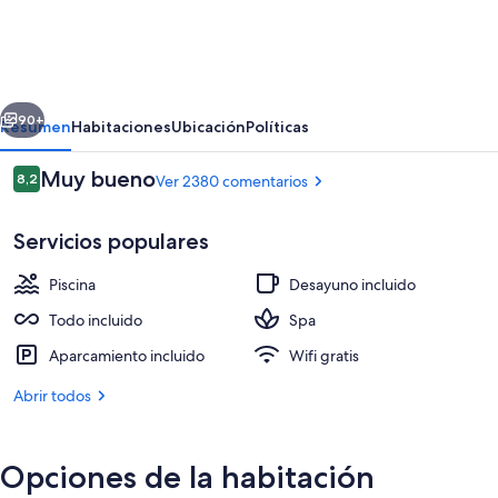
Riu
Palace
Punta
erior
Siguiente
Cana
90+
Resumen
Habitaciones
Ubicación
Políticas
-
Comentarios
Muy bueno
8,2
Ver 2380 comentarios
All
8,2 de 10
Inclusive
Servicios populares
Piscina
Desayuno incluido
Todo incluido
Spa
Aparcamiento incluido
Wifi gratis
3 piscinas al aire libre
Abrir todos
Opciones de la habitación