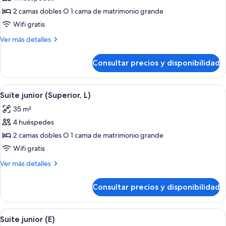
fotos
de
2 camas dobles O 1 cama de matrimonio grande
Suite
Wifi gratis
junior
Más
Ver más detalles
(L)
detalles
de
Consultar precios y disponibilidad
Suite
junior
(L)
Abrir
Habitación de hotel con una cama grande
4
Suite junior (Superior, L)
todas
35 m²
las
4 huéspedes
fotos
de
2 camas dobles O 1 cama de matrimonio grande
Suite
Wifi gratis
junior
Más
Ver más detalles
(Superior,
detalles
L)
de
Consultar precios y disponibilidad
Suite
junior
(Superior,
Abrir
Habitación de hotel con una cama grande
4
L)
Suite junior (E)
todas