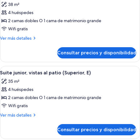
38 m²
las
4 huéspedes
fotos
de
2 camas dobles O 1 cama de matrimonio grande
Suite
Wifi gratis
junior
Más
Ver más detalles
(E)
detalles
de
Consultar precios y disponibilidad
Suite
junior
(E)
Abrir
Habitación de hotel con una cama grande
4
Suite junior, vistas al patio (Superior, E)
todas
35 m²
las
4 huéspedes
fotos
de
2 camas dobles O 1 cama de matrimonio grande
Suite
Wifi gratis
junior,
Más
Ver más detalles
vistas
detalles
al
de
Consultar precios y disponibilidad
Suite
patio
junior,