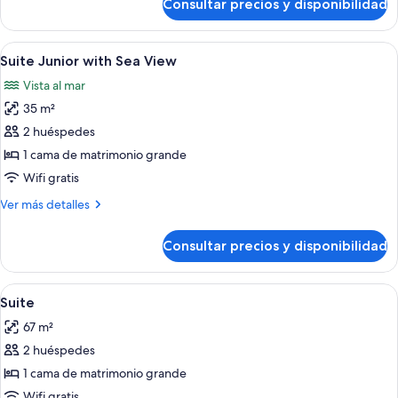
Consultar precios y disponibilidad
Suite,
vistas
al
Abrir
Minibar, caja fuerte, espacio para trab
1
mar
Suite Junior with Sea View
todas
(E)
Vista al mar
las
35 m²
fotos
de
2 huéspedes
Suite
1 cama de matrimonio grande
Junior
Wifi gratis
with
Más
Ver más detalles
Sea
detalles
View
de
Consultar precios y disponibilidad
Suite
Junior
with
Abrir
Zona de estar | Una televisión de pant
4
Sea
Suite
todas
View
67 m²
las
2 huéspedes
fotos
de
1 cama de matrimonio grande
Suite
Wifi gratis