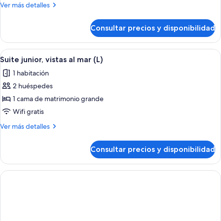
junior,
Más
Ver más detalles
vistas
detalles
al
de
Consultar precios y disponibilidad
Suite
mar
junior,
(B2C-
vistas
Abrir
Habitación de hotel con una cama grande
US)
4
al
Suite junior, vistas al mar (L)
todas
mar
1 habitación
(B2C-
las
US)
2 huéspedes
fotos
de
1 cama de matrimonio grande
Suite
Wifi gratis
junior,
Más
Ver más detalles
vistas
detalles
al
de
Consultar precios y disponibilidad
Suite
mar
junior,
(L)
vistas
al
mar
(L)