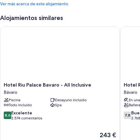
Ver más acerca de este alojamiento
Alojamientos similares
Hotel Riu Palace Bavaro - All Inclusive
Hotel Riu
Hotel
Hotel
Hotel Riu Palace Bavaro - All Inclusive
Hotel R
Riu
Riu
Bávaro
Bávaro
Palace
Bambu
Piscina
Desayuno incluido
En una
Bavaro
-
Todo incluido
Spa
Bañera
-
All
All
Inclusiv
8.6
7.8
Excelente
Bue
8,6
7,8
Inclusive
Bávaro
sobre
sobre
2.574 comentarios
2.76
Bávaro
10,
10,
Excelente,
Bueno,
El
243 €
2.574 comentarios
2.768 c
precio