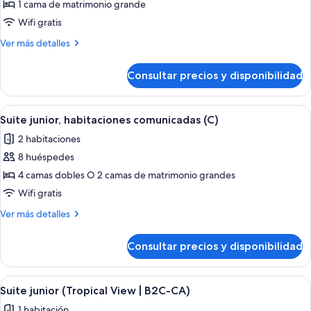
de
1 cama de matrimonio grande
Suite
Wifi gratis
(C)
Más
Ver más detalles
detalles
de
Consultar precios y disponibilidad
Suite
(C)
Abrir
Habitación de hotel con una cama grande
4
Suite junior, habitaciones comunicadas (C)
todas
2 habitaciones
las
8 huéspedes
fotos
de
4 camas dobles O 2 camas de matrimonio grandes
Suite
Wifi gratis
junior,
Más
Ver más detalles
habitaciones
detalles
comunicadas
de
Consultar precios y disponibilidad
Suite
(C)
junior,
habitaciones
Abrir
Habitación de hotel con una cama grande
4
comunicadas
Suite junior (Tropical View | B2C-CA)
todas
(C)
1 habitación