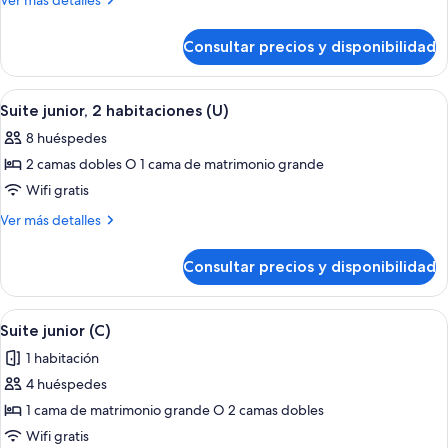
Ver más detalles
detalles
de
Consultar precios y disponibilidad
Suite
(E)
Abrir
Habitación de hotel con una cama grande
4
Suite junior, 2 habitaciones (U)
todas
8 huéspedes
las
2 camas dobles O 1 cama de matrimonio grande
fotos
de
Wifi gratis
Suite
Más
Ver más detalles
junior,
detalles
de
2
Consultar precios y disponibilidad
Suite
habitaciones
junior,
(U)
2
Abrir
Habitación de hotel con una cama grande
4
habitaciones
Suite junior (C)
todas
(U)
1 habitación
las
4 huéspedes
fotos
de
1 cama de matrimonio grande O 2 camas dobles
Suite
Wifi gratis