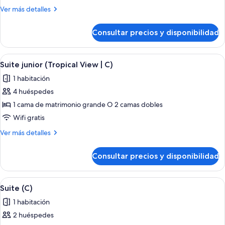
junior
Más
Ver más detalles
(C)
detalles
de
Consultar precios y disponibilidad
Suite
junior
(C)
Abrir
Habitación de hotel con una cama grande
4
Suite junior (Tropical View | C)
todas
1 habitación
las
4 huéspedes
fotos
de
1 cama de matrimonio grande O 2 camas dobles
Suite
Wifi gratis
junior
Más
Ver más detalles
(Tropical
detalles
View
de
Consultar precios y disponibilidad
Suite
|
junior
C)
(Tropical
Abrir
Habitación de hotel con cama, escritori
4
View
Suite (C)
todas
|
1 habitación
C)
las
2 huéspedes
fotos