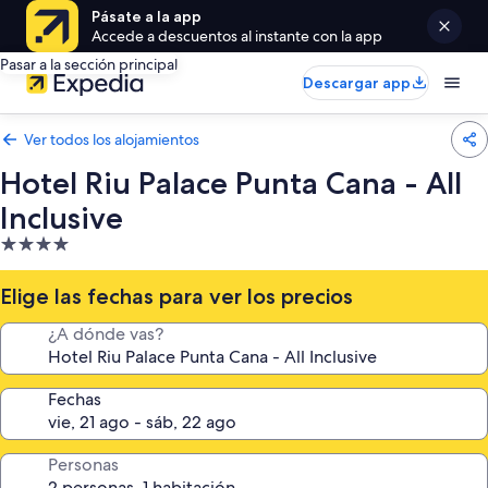
Pásate a la app
Accede a descuentos al instante con la app
Pasar a la sección principal
Descargar app
Ver todos los alojamientos
Hotel Riu Palace Punta Cana - All
Inclusive
Alojamiento
de
4.0 estrellas
Elige las fechas para ver los precios
¿A dónde vas?
Fechas
Personas