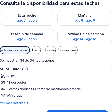
Consulta la disponibilidad para estas fechas
Consulta la disponibilidad para esta noche, ago 7 - ago 8
Consulta la disponibilidad pa
Esta noche
Mañana
ago 7 - ago 8
ago 8 - ago 9
Consulta la disponibilidad para este fin de semana, ago 7 - ag
Consulta la disponibilidad par
Este fin de semana
Próximo fin de semana
ago 7 - ago 9
ago 14 - ago 16
Filtros
Todas las habitaciones
1 cama
2 camas
3 camas o más
disponibles
para
Se muestran 34 de 34 habitaciones
las
Abrir
Habitación de hotel con una cama grande
4
Suite junior (U)
habitaciones
todas
38 m²
las
4 huéspedes
fotos
de
2 camas dobles O 1 cama de matrimonio grande
Suite
Wifi gratis
junior
Más
Ver más detalles
(U)
detalles
de