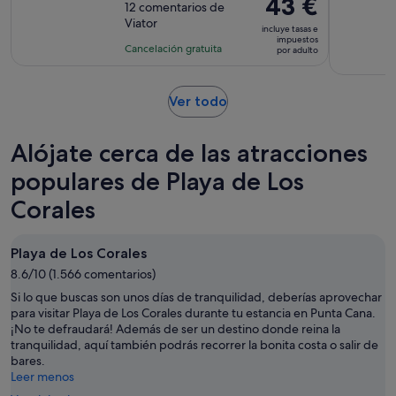
El
43 €
sobre
12 comentarios de
de
precio
Viator
10
la
incluye tasas e
es
impuestos
con
actividad
Cancelación gratuita
por adulto
de
12
es
43 €
comentarios
de
por
Se
Ver todo
4 horas
adulto
abre
en
Alójate cerca de las atracciones
una
pestaña
populares de Playa de Los
nueva
Corales
Playa de Los Corales
8.6/10 (1.566 comentarios)
Si lo que buscas son unos días de tranquilidad, deberías aprovechar
para visitar Playa de Los Corales durante tu estancia en Punta Cana.
¡No te defraudará! Además de ser un destino donde reina la
tranquilidad, aquí también podrás recorrer la bonita costa o salir de
bares.
Leer menos