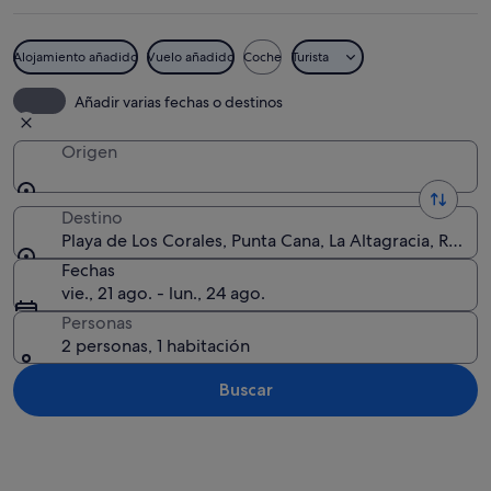
Alojamiento añadido
Vuelo añadido
Coche
Turista
Una playa con agua turquesa cristalin
Añadir varias fechas o destinos
Origen
Destino
Playa de Los Corales, Punta Cana, La Altagracia, Repú
Fechas
vie., 21 ago. - lun., 24 ago.
Personas
2 personas, 1 habitación
Buscar
Ver mapa