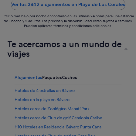
5
5
Ver los 3842 alojamientos en Playa de Los Corales
Precio más bajo por noche encontrado en las últimas 24 horas para una estancia
de 1 noche y 2 adultos. Los precios y la disponibilidad están sujetos a cambios.
Pueden aplicarse términos y condiciones adicionales.
Te acercamos a un mundo de
viajes
Alojamientos
Paquetes
Coches
Hoteles de 4 estrellas en Bávaro
Hoteles en la playa en Bávaro
Hoteles cerca de Zoológico Manatí Park
Hoteles cerca de Club de golf Catalonia Caribe
H10 Hoteles en Residencial Bávaro Punta Cana
Hoteles cerca de Club de golf en Cana Bay