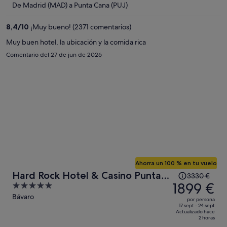
es
De Madrid (MAD) a Punta Cana (PUJ)
de
1330 €
8,4
/
10
¡Muy bueno! (2371 comentarios)
por
Muy buen hotel, la ubicación y la comida rica
persona
Comentario del 27 de jun de 2026
Ahorra un 100 % en tu vuelo
El
Hard Rock Hotel & Casino Punta
3330 €
precio
1899 €
5
Cana an All-Inclusive Resort
era
out
Bávaro
por persona
de
of
17 sept - 24 sept
Actualizado hace
3330 €,
5
2 horas