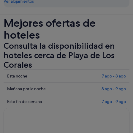
Ver alojamientos
Mejores ofertas de
hoteles
Consulta la disponibilidad en
hoteles cerca de Playa de Los
Corales
Comprueba
Esta noche
7 ago - 8 ago
los
precios
Comprueba
Mañana por la noche
8 ago - 9 ago
cerca
los
de
precios
Comprueba
Este fin de semana
7 ago - 9 ago
Playa
cerca
los
de
de
precios
Los
Playa
cerca
Corales
de
de
para
Los
Playa