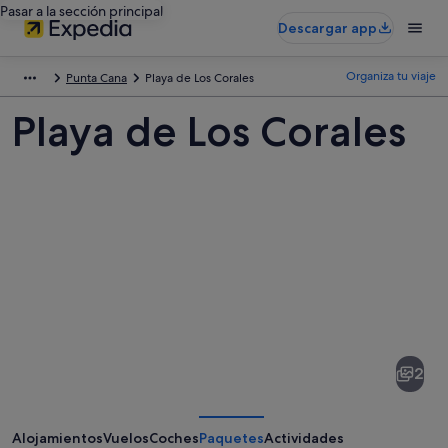
Pasar a la sección principal
Descargar app
Organiza tu viaje
Punta Cana
Playa de Los Corales
Playa de Los Corales
Fotos
de
Playa
2
de
Los
Corales
Alojamientos
Vuelos
Coches
Paquetes
Actividades