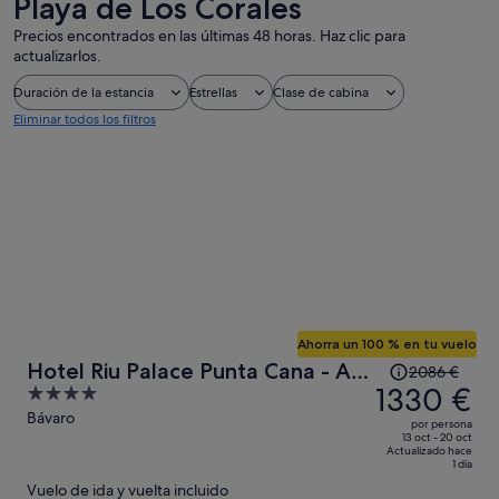
Playa de Los Corales
Precios encontrados en las últimas 48 horas. Haz clic para
actualizarlos.
Duración de la estancia
Estrellas
Clase de cabina
Eliminar todos los filtros
Ahorra un 100 % en tu vuelo
El
Hotel Riu Palace Punta Cana - All
2086 €
precio
1330 €
4
Inclusive
era
out
Bávaro
por persona
de
of
13 oct - 20 oct
Actualizado hace
2086 €,
5
1 día
ahora
Vuelo de ida y vuelta incluido