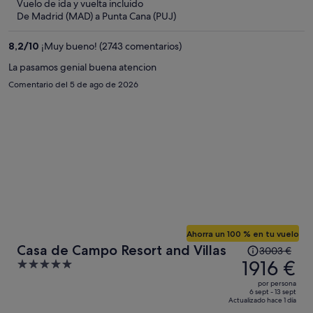
ahora
Vuelo de ida y vuelta incluido
es
De Madrid (MAD) a Punta Cana (PUJ)
de
1899 €
8,2
/
10
¡Muy bueno! (2743 comentarios)
por
La pasamos genial buena atencion
persona
Comentario del 5 de ago de 2026
Ahorra un 100 % en tu vuelo
El
Casa de Campo Resort and Villas
3003 €
precio
1916 €
5
era
out
por persona
de
of
6 sept - 13 sept
Actualizado hace 1 día
3003 €,
5