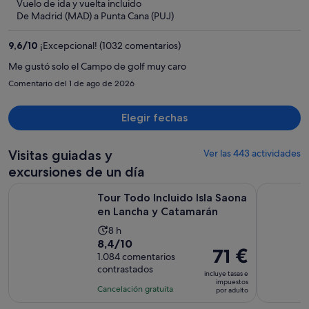
Vuelo de ida y vuelta incluido
ahora
De Madrid (MAD) a Punta Cana (PUJ)
es
de
9,6
/
10
¡Excepcional! (1032 comentarios)
1916 €
por
Me gustó solo el Campo de golf muy caro
persona
Comentario del 1 de ago de 2026
Elegir fechas
Visitas guiadas y
Ver las 443 actividades
excursiones de un día
Se abre
Tour Todo Incluido Isla Saona en Lancha y Catamarán
Aventura e
Tour Todo Incluido Isla Saona
en Lancha y Catamarán
La
8 h
8.4
8,4/10
duración
El
71 €
sobre
1.084 comentarios
de
precio
contrastados
10
la
incluye tasas e
es
impuestos
con
actividad
Cancelación gratuita
por adulto
de
1084
es