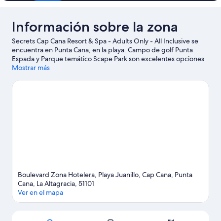
Información sobre la zona
Secrets Cap Cana Resort & Spa - Adults Only - All Inclusive se
encuentra en Punta Cana, en la playa. Campo de golf Punta
Espada y Parque temático Scape Park son excelentes opciones
para los que buscan unas vacaciones activas, pero si prefieres
Mostrar más
sumergirte en la naturaleza, Playa Juanillo y Playa de Punta Cana
son lo que necesitas. Parque Acuático El Dorado y Parque de
aventuras Bavaro Adventure Park también merecen la pena. Te
encantará explorar la zona y vivir aventuras en el agua con tu
actividad favorita: ¿windsurf, tal vez?
Ver guía de viaje de Punta
Cana
Ver más complejos turísticos en Punta Cana
Boulevard Zona Hotelera, Playa Juanillo, Cap Cana, Punta
Cana, La Altagracia, 51101
Ver en el mapa
Mapa