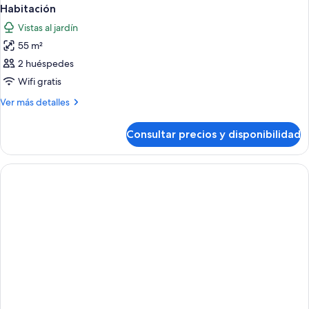
Habitación
Vistas al jardín
55 m²
2 huéspedes
Wifi gratis
Más
Ver más detalles
detalles
de
Consultar precios y disponibilidad
Habitación