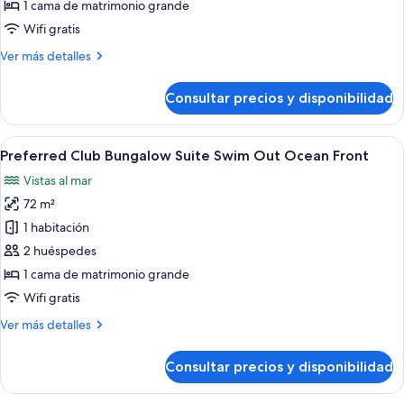
Club
1 cama de matrimonio grande
Bungalow
Wifi gratis
Suite
Más
Ver más detalles
Ocean
detalles
Front
de
Consultar precios y disponibilidad
Preferred
Club
Bungalow
Abrir
Un dormitorio con cama, mesita de noc
6
Suite
Preferred Club Bungalow Suite Swim Out Ocean Front
todas
Ocean
Vistas al mar
Front
las
72 m²
fotos
de
1 habitación
Preferred
2 huéspedes
Club
1 cama de matrimonio grande
Bungalow
Wifi gratis
Suite
Más
Ver más detalles
Swim
detalles
Out
de
Consultar precios y disponibilidad
Ocean
Preferred
Club
Front