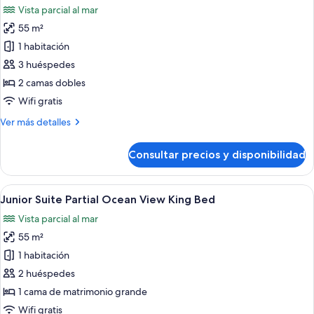
Double
Vista parcial al mar
Beds
las
55 m²
fotos
de
1 habitación
Junior
3 huéspedes
Suite
2 camas dobles
Partial
Wifi gratis
Ocean
Más
Ver más detalles
View
detalles
Double
de
Consultar precios y disponibilidad
Beds
Junior
Suite
Partial
Abrir
Habitación de hotel con cama, sofá, me
9
Ocean
Junior Suite Partial Ocean View King Bed
todas
View
Vista parcial al mar
Double
las
Beds
55 m²
fotos
de
1 habitación
Junior
2 huéspedes
Suite
1 cama de matrimonio grande
Partial
Wifi gratis