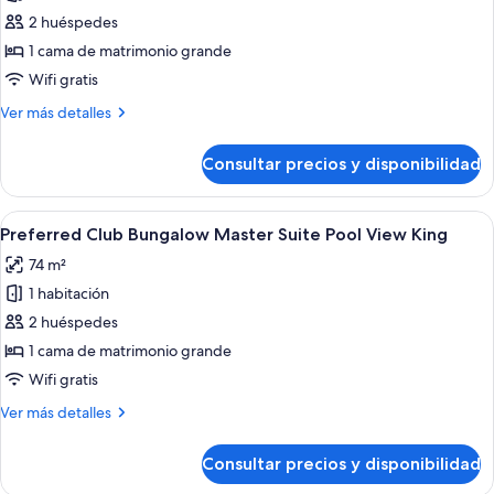
de
2 huéspedes
Preferred
1 cama de matrimonio grande
Club
Wifi gratis
Bungalow
Más
Ver más detalles
Suite
detalles
Swim
de
Consultar precios y disponibilidad
Preferred
Out
Club
Pool
Bungalow
Abrir
Un dormitorio con cama, sofá, mesa y si
View
6
Suite
Preferred Club Bungalow Master Suite Pool View King
todas
King
Swim
74 m²
Out
las
Pool
1 habitación
fotos
View
de
2 huéspedes
King
Preferred
1 cama de matrimonio grande
Club
Wifi gratis
Bungalow
Más
Ver más detalles
Master
detalles
Suite
de
Consultar precios y disponibilidad
Preferred
Pool
Club