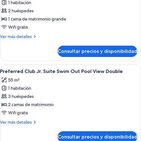
de
1 habitación
Preferred
2 huéspedes
Club
1 cama de matrimonio grande
Junior
Wifi gratis
Suite
Más
Ver más detalles
Ocean
detalles
View
de
Consultar precios y disponibilidad
King
Preferred
Club
Bed
Junior
Abrir
Habitación de hotel con dos camas, un e
8
Suite
Preferred Club Jr. Suite Swim Out Pool View Double
todas
Ocean
55 m²
View
las
King
1 habitación
fotos
Bed
de
3 huéspedes
Preferred
2 camas de matrimonio
Club
Wifi gratis
Jr.
Más
Ver más detalles
Suite
detalles
Swim
de
Consultar precios y disponibilidad
Preferred
Out