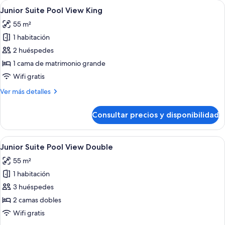
Abrir
Habitación de hotel con una cama gran
9
Suite
Junior Suite Pool View King
todas
Swim
55 m²
Out
las
Ocean
1 habitación
fotos
Front
de
2 huéspedes
Junior
1 cama de matrimonio grande
Suite
Wifi gratis
Pool
Más
Ver más detalles
View
detalles
King
de
Consultar precios y disponibilidad
Junior
Suite
Pool
Abrir
Una habitación de hotel moderna con s
8
View
Junior Suite Pool View Double
todas
King
55 m²
las
1 habitación
fotos
de
3 huéspedes
Junior
2 camas dobles
Suite
Wifi gratis
Pool