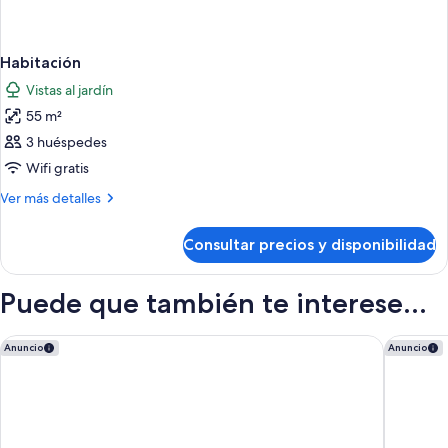
Habitación
Vistas al jardín
55 m²
3 huéspedes
Wifi gratis
Más
Ver más detalles
detalles
de
Consultar precios y disponibilidad
Habitación
Puede que también te interese...
Hyatt Zilara Cap Cana ‐ Adults Only ‐ All Inclusive
Hyatt Ziv
Anuncio
Anuncio