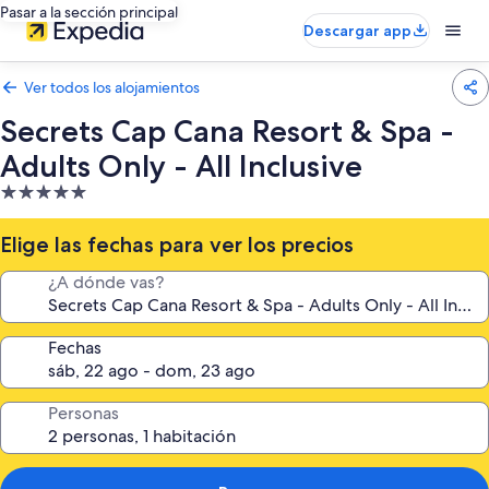
Pasar a la sección principal
Descargar app
Ver todos los alojamientos
Secrets Cap Cana Resort & Spa -
Adults Only - All Inclusive
Alojamiento
de
5.0 estrellas
Elige las fechas para ver los precios
¿A dónde vas?
Fechas
Personas