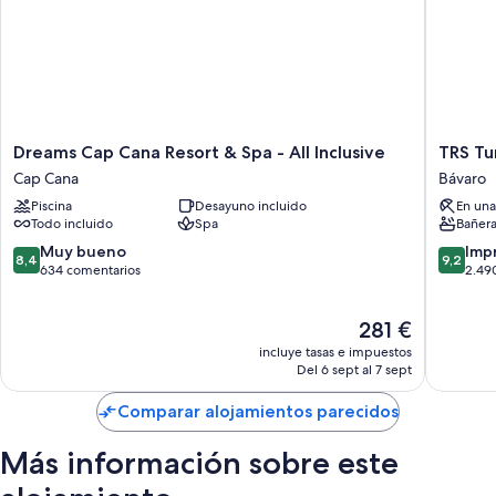
Dreams
TRS
Dreams Cap Cana Resort & Spa - All Inclusive
TRS Tur
Cap
Turques
Cap Cana
Bávaro
Cana
Hotel
Piscina
Desayuno incluido
En una
Resort
-
Todo incluido
Spa
Bañera
&
Adults
Spa
Only
8.4
9.2
Muy bueno
Imp
8,4
9,2
-
-
sobre
sobre
634 comentarios
2.49
All
All
10,
10,
Inclusive
Inclusiv
Muy
Impresi
El
281 €
Cap
Bávaro
bueno,
2.490 c
precio
Cana
634 comentarios
incluye tasas e impuestos
actual
Del 6 sept al 7 sept
es
de
Comparar alojamientos parecidos
281 €
Más información sobre este