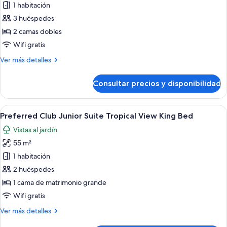
de
1 habitación
Preferred
3 huéspedes
Club
2 camas dobles
Junior
Wifi gratis
Suite
Más
Ver más detalles
Tropical
detalles
View
de
Consultar precios y disponibilidad
Double
Preferred
Club
Beds
Junior
Abrir
Habitación de hotel con cama, sofá, me
9
Suite
Preferred Club Junior Suite Tropical View King Bed
todas
Tropical
Vistas al jardín
View
las
Double
55 m²
fotos
Beds
de
1 habitación
Preferred
2 huéspedes
Club
1 cama de matrimonio grande
Junior
Wifi gratis
Suite
Más
Ver más detalles
Tropical
detalles
View