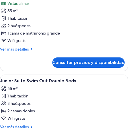
Vistas al mar
Beds
las
55 m²
fotos
de
1 habitación
Junior
2 huéspedes
Suite
1 cama de matrimonio grande
Ocean
Wifi gratis
View
Más
Ver más detalles
King
detalles
Bed
de
Consultar precios y disponibilidad
Junior
Suite
Ocean
Abrir
Un área junto a la piscina con una sil
9
View
Junior Suite Swim Out Double Beds
todas
King
55 m²
Bed
las
1 habitación
fotos
de
3 huéspedes
Junior
2 camas dobles
Suite
Wifi gratis
Swim
Más
Ver más detalles