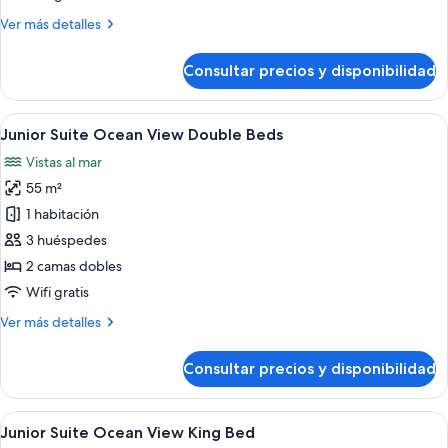
Ocean
Más
Ver más detalles
View
detalles
King
de
Consultar precios y disponibilidad
Bed
Junior
Suite
Partial
Abrir
Habitación de hotel con dos camas, un
8
Ocean
Junior Suite Ocean View Double Beds
todas
View
Vistas al mar
King
las
Bed
55 m²
fotos
de
1 habitación
Junior
3 huéspedes
Suite
2 camas dobles
Ocean
Wifi gratis
View
Más
Ver más detalles
Double
detalles
Beds
de
Consultar precios y disponibilidad
Junior
Suite
Ocean
Abrir
Un dormitorio espacioso con una cama 
9
View
Junior Suite Ocean View King Bed
todas
Double