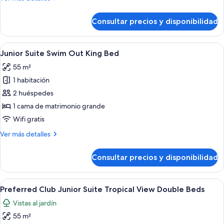
Out
detalles
Double
de
Consultar precios y disponibilidad
Junior
Beds
Suite
Swim
Abrir
Un área junto a la piscina con una sil
10
Out
Junior Suite Swim Out King Bed
todas
Double
55 m²
Beds
las
1 habitación
fotos
de
2 huéspedes
Junior
1 cama de matrimonio grande
Suite
Wifi gratis
Swim
Más
Ver más detalles
Out
detalles
King
de
Consultar precios y disponibilidad
Junior
Bed
Suite
Swim
Abrir
Habitación de hotel con dos camas, un e
9
Out
Preferred Club Junior Suite Tropical View Double Beds
todas
King
Vistas al jardín
Bed
las
55 m²
fotos