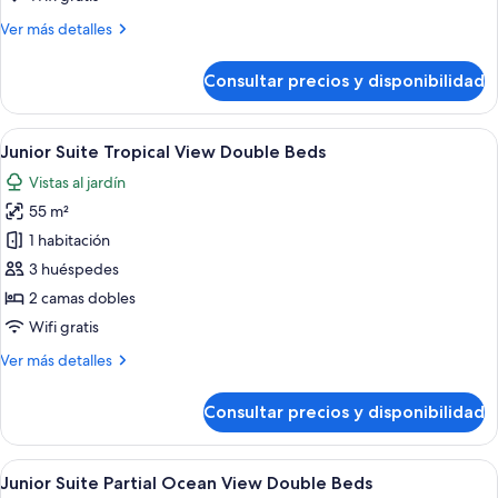
View
Más
Ver más detalles
King
detalles
Bed
de
Consultar precios y disponibilidad
Junior
Suite
Tropical
Abrir
Habitación de hotel con dos camas, un e
8
View
Junior Suite Tropical View Double Beds
todas
King
Vistas al jardín
Bed
las
55 m²
fotos
de
1 habitación
Junior
3 huéspedes
Suite
2 camas dobles
Tropical
Wifi gratis
View
Más
Ver más detalles
Double
detalles
Beds
de
Consultar precios y disponibilidad
Junior
Suite
Tropical
Abrir
Habitación de hotel con dos camas, un e
9
View
Junior Suite Partial Ocean View Double Beds
todas