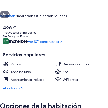
Cana
Resort
erior
Siguiente
&
92+
Resumen
Habitaciones
Ubicación
Políticas
Spa
El
496 €
-
precio
incluye tasas e impuestos
Adults
actual
Del 16 ago al 17 ago
es
Comentarios
Increíble
9,2
Ver 1011 comentarios
Only
9,2 de 10
de
496 €
-
Servicios populares
All
Inclusive
Piscina
Desayuno incluido
Vistas del balcón
Todo incluido
Spa
Aparcamiento incluido
Wifi gratis
Abrir todos
Opciones de la habitación