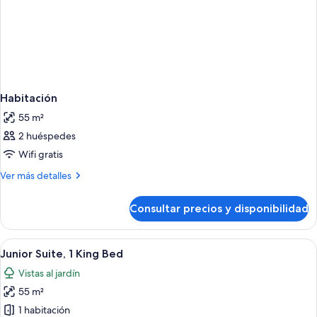
Habitación
55 m²
2 huéspedes
Wifi gratis
Más
Ver más detalles
detalles
de
Consultar precios y disponibilidad
Habitación
Abrir
Habitación de hotel con cama, sofá, me
6
Junior Suite, 1 King Bed
todas
Vistas al jardín
las
55 m²
fotos
de
1 habitación