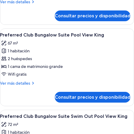
Más
Ver más detalles
View
detalles
Double
de
Consultar precios y disponibilidad
Junior
Suite
Pool
Abrir
Un dormitorio con techo de madera, un
6
View
Preferred Club Bungalow Suite Pool View King
todas
Double
67 m²
las
1 habitación
fotos
de
2 huéspedes
Preferred
1 cama de matrimonio grande
Club
Wifi gratis
Bungalow
Más
Ver más detalles
Suite
detalles
Pool
de
Consultar precios y disponibilidad
Preferred
View
Club
King
Bungalow
Abrir
Un resort con piscina, estructuras de te
9
Suite
Preferred Club Bungalow Suite Swim Out Pool View King
todas
Pool
72 m²
View
las
King
1 habitación
fotos