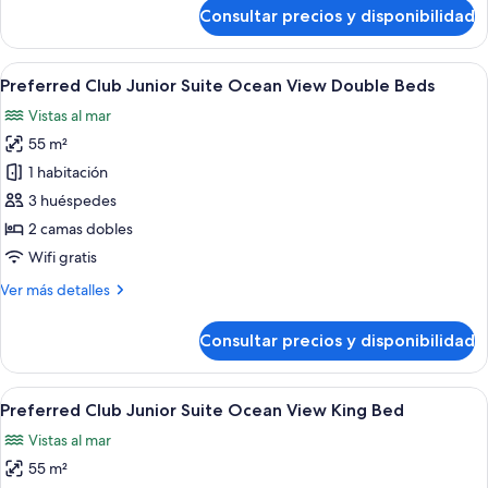
de
Consultar precios y disponibilidad
King
Preferred
Club
Bed
Junior
Abrir
Habitación de hotel con dos camas, un
9
Suite
Preferred Club Junior Suite Ocean View Double Beds
todas
Tropical
Vistas al mar
View
las
King
55 m²
fotos
Bed
de
1 habitación
Preferred
3 huéspedes
Club
2 camas dobles
Junior
Wifi gratis
Suite
Más
Ver más detalles
Ocean
detalles
View
de
Consultar precios y disponibilidad
Double
Preferred
Club
Beds
Junior
Abrir
Un dormitorio espacioso con una cama 
10
Suite
Preferred Club Junior Suite Ocean View King Bed
todas
Ocean
Vistas al mar
View
las
Double
55 m²
fotos
Beds