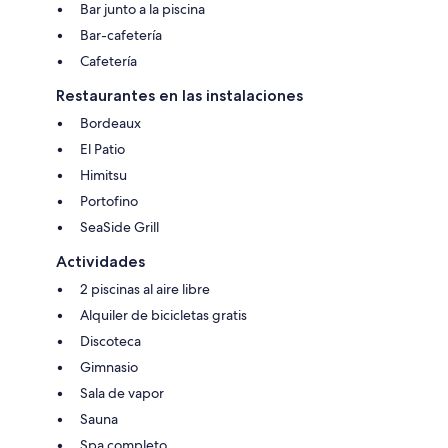
Bar junto a la piscina
Bar-cafetería
Cafetería
Restaurantes en las instalaciones
Bordeaux
El Patio
Himitsu
Portofino
SeaSide Grill
Actividades
2 piscinas al aire libre
Alquiler de bicicletas gratis
Discoteca
Gimnasio
Sala de vapor
Sauna
Spa completo