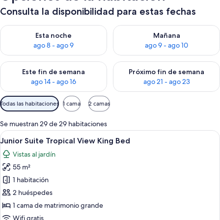
Consulta la disponibilidad para estas fechas
Consulta la disponibilidad para esta noche, ago 8 - ago 9
Consulta la disponibilidad pa
Esta noche
Mañana
ago 8 - ago 9
ago 9 - ago 10
Consulta la disponibilidad para este fin de semana, ago 14 - a
Consulta la disponibilidad par
Este fin de semana
Próximo fin de semana
ago 14 - ago 16
ago 21 - ago 23
Filtros
Todas las habitaciones
1 cama
2 camas
disponibles
para
Se muestran 29 de 29 habitaciones
las
Abrir
Habitación de hotel con cama, sofá, me
8
Junior Suite Tropical View King Bed
habitaciones
todas
Vistas al jardín
las
55 m²
fotos
de
1 habitación
Junior
2 huéspedes
Suite
1 cama de matrimonio grande
Tropical
Wifi gratis