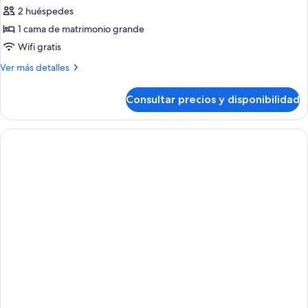
Junior
2 huéspedes
Suite,
1 cama de matrimonio grande
1
Wifi gratis
King
Más
Ver más detalles
Bed
detalles
de
Consultar precios y disponibilidad
Junior
Suite,
1
King
Bed