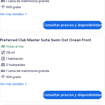
1 cama de matrimonio grande
Master
Wifi gratis
Suite
Más
Ver más detalles
Ocean
detalles
Front
de
Consultar precios y disponibilidad
Preferred
Club
Master
Abrir
Zona junto a la piscina con sillones de
10
Suite
Preferred Club Master Suite Swim Out Ocean Front
todas
Ocean
Vistas al mar
Front
las
118 m²
fotos
de
1 habitación
Preferred
2 huéspedes
Club
1 cama de matrimonio grande
Master
Wifi gratis
Suite
Más
Ver más detalles
Swim
detalles
Out
de
Consultar precios y disponibilidad
Ocean
Preferred
Club
Front
Master