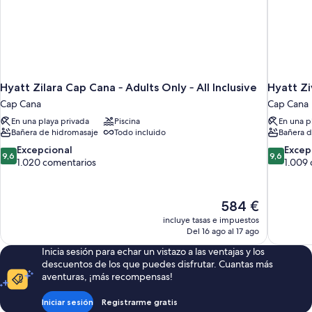
Hyatt Zilara Cap Cana ‐ Adults Only ‐ All Inclusive
Hyatt Zi
Cap Cana
Cap Cana
En una playa privada
Piscina
En una p
Bañera de hidromasaje
Todo incluido
Bañera d
9.6
9.6
Excepcional
Excep
9,6
9,6
sobre
sobre
1.020 comentarios
1.009
10,
10,
Excepcional,
Excepcion
1.020 comentarios
1.009 com
El
584 €
precio
incluye tasas e impuestos
actual
Del 16 ago al 17 ago
es
Inicia sesión para echar un vistazo a las ventajas y los
de
descuentos de los que puedes disfrutar. Cuantas más
584 €
aventuras, ¡más recompensas!
Iniciar sesión
Registrarme gratis