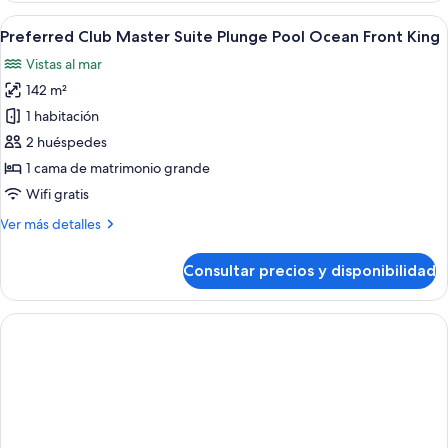
View
Bungalow
Abrir
Un dormitorio con una cama grande, ve
King
10
Master
Preferred Club Master Suite Plunge Pool Ocean Front King
todas
Suite
Vistas al mar
Pool
las
View
142 m²
fotos
King
de
1 habitación
Preferred
2 huéspedes
Club
1 cama de matrimonio grande
Master
Wifi gratis
Suite
Más
Ver más detalles
Plunge
detalles
Pool
de
Consultar precios y disponibilidad
Ocean
Preferred
Club
Front
Master
King
Suite
Plunge
Pool
Ocean
Front
King