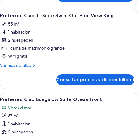
Club
Pool
Jr.
Abrir
Habitación de hotel con cama, escritori
View
9
Suite
Preferred Club Jr. Suite Swim Out Pool View King
todas
Double
Swim
55 m²
Out
las
Pool
1 habitación
fotos
View
de
2 huéspedes
Double
Preferred
1 cama de matrimonio grande
Club
Wifi gratis
Jr.
Más
Ver más detalles
Suite
detalles
Swim
de
Consultar precios y disponibilidad
Preferred
Out
Club
Pool
Jr.
Abrir
Una playa con palmeras, sombrillas de 
View
6
Suite
Preferred Club Bungalow Suite Ocean Front
todas
King
Swim
Vistas al mar
Out
las
Pool
67 m²
fotos
View
de
1 habitación
King
Preferred
2 huéspedes