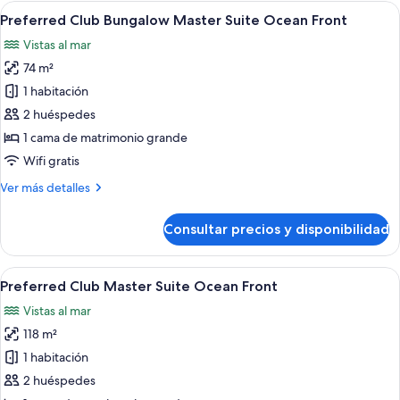
Bungalow
Abrir
Una playa con palmeras, sombrillas de 
7
Suite
Preferred Club Bungalow Master Suite Ocean Front
todas
Swim
Vistas al mar
Out
las
Ocean
74 m²
fotos
Front
de
1 habitación
Preferred
2 huéspedes
Club
1 cama de matrimonio grande
Bungalow
Wifi gratis
Master
Más
Ver más detalles
Suite
detalles
Ocean
de
Consultar precios y disponibilidad
Front
Preferred
Club
Bungalow
Abrir
Un balcón con vista a una playa, palme
10
Master
Preferred Club Master Suite Ocean Front
todas
Suite
Vistas al mar
Ocean
las
Front
118 m²
fotos
de
1 habitación
Preferred
2 huéspedes
Club