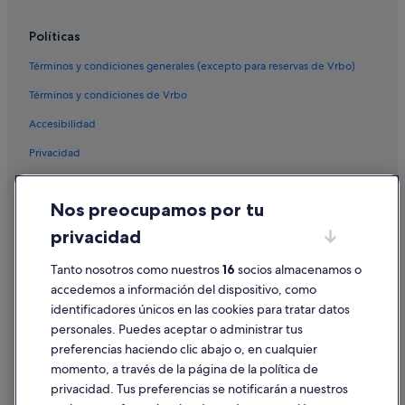
Políticas
Términos y condiciones generales (excepto para reservas de Vrbo)
Términos y condiciones de Vrbo
Accesibilidad
Privacidad
Cookies
Nos preocupamos por tu
Condiciones de uso
privacidad
Información legal/contacto
Pautas sobre el contenido y cómo denunciar contenido
Tanto nosotros como nuestros
16
socios almacenamos o
accedemos a información del dispositivo, como
identificadores únicos en las cookies para tratar datos
Ayuda
personales. Puedes aceptar o administrar tus
Ayuda
preferencias haciendo clic abajo o, en cualquier
momento, a través de la página de la política de
Cancelar un vuelo
privacidad. Tus preferencias se notificarán a nuestros
Cancelar una reserva de hotel o de un alquiler vacacional