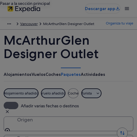
Pasar a la sección principal
Descargar app
Organiza tu viaje
Vancouver
McArthurGlen Designer Outlet
McArthurGlen
Designer Outlet
Alojamientos
Vuelos
Coches
Paquetes
Actividades
Alojamiento añadido
Vuelo añadido
Coche
Turista
Añadir varias fechas o destinos
Origen