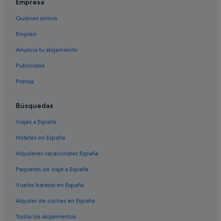
Centro de la ciudad de Richmond hoteles
Empresa
Downtown Eastside hoteles
Quiénes somos
Centro de Vancouver hoteles
Empleo
Davie Village hoteles
Anuncia tu alojamiento
Marpole hoteles
Publicidad
B&B en Vancouver
Prensa
Apartamentos en Richmond
Kitsilano hoteles
Búsquedas
Hoteles de lujo en Vancouver
Viajes a España
Riley Park hoteles
Hoteles en España
Apartamentos en Vancouver
Alquileres vacacionales España
Hoteles boutique en Vancouver
Paquetes de viaje a España
Vuelos baratos en España
Alquiler de coches en España
Todos los alojamientos