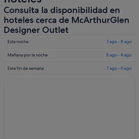
Consulta la disponibilidad en
hoteles cerca de McArthurGlen
Designer Outlet
Comprueba
Esta noche
7 ago - 8 ago
los
precios
Comprueba
Mañana por la noche
8 ago - 9 ago
cerca
los
de
precios
Comprueba
Este fin de semana
7 ago - 9 ago
McArthurGlen
cerca
los
Designer
de
precios
Outlet
McArthurGlen
cerca
para
Designer
de
esta
Outlet
McArthurGlen
noche,
para
Designer
7
mañana
Outlet
ago
por
para
-
la
este
8
noche,
fin