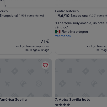
nto
Alojamiento
31
de
tórico
Centro histórico
las
4.0 estrellas
9.6
9,6/10
Excepcional
Excepcional
(1.558 comentarios)
(1.251 coment
sobre
"
"El personal muy amable, un hotel
10,
E
céntrico"
nal,
Excepcional,
l
Flor olivia ortegon
omentarios)
(1.251 comentarios)
p
Ver menos
e
El
71 €
r
precio
incluye tasas e impuestos
incluye tasas e
s
actual
Del 11 ago al 12 ago
Del 9 ag
o
es
n
de
rica Sevilla
Abba Sevilla hotel
a
71 €
l
m
u
y
a
m
a
b
rica Sevilla
Abba Sevilla hotel
 América Sevilla
7. Abba Sevilla hotel
l
e
nto
Alojamiento