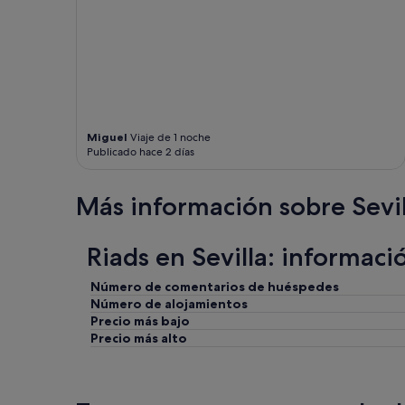
o
n
e
s
m
u
y
l
Miguel
Viaje de 1 noche
i
Publicado hace 2 días
m
p
i
Más información sobre Sevil
a
s
,
Riads en Sevilla: informaci
m
o
Número de comentarios de huéspedes
d
Número de alojamientos
e
Precio más bajo
r
Precio más alto
n
a
s
,
l