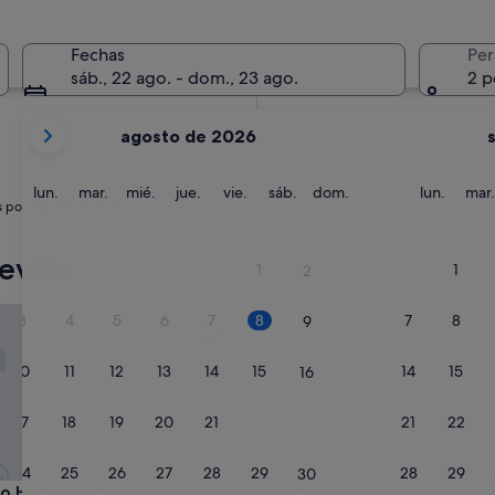
Fechas
Per
sáb., 22 ago. - dom., 23 ago.
2 p
Tus
agosto de 2026
meses
actuales
son
lunes
martes
miércoles
jueves
viernes
sábado
domingo
lunes
lun.
mar.
mié.
jue.
vie.
sáb.
dom.
lun.
mar.
s podrían ser adecuadas.
August
de
2026
villa
1
1
2
y
September
otel Boutique Sevilla
Hotel Amadeus Sevilla
3
4
5
6
7
8
7
8
9
de
2026.
10
11
12
13
14
15
14
15
16
17
18
19
20
21
22
21
22
23
24
25
26
27
28
29
28
29
30
otel Boutique Sevilla
Hotel Amadeus Sevilla
no Hotel Boutique Sevilla
3. Hotel Amadeus Sevilla