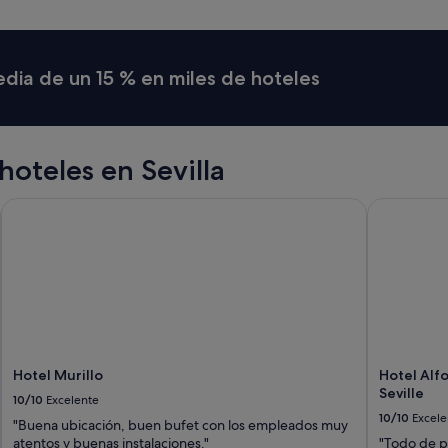
a
r
o
n
media de un 15 % en miles de hoteles
s
ú
p
e
r
oteles en Sevilla
l
i
Hotel Murillo
Hotel Alfon
n
d
o
s
l
l
e
v
a
m
Hotel Murillo
Hotel Alfo
o
Seville
10/10
Excelente
s
10/10
Excele
"Buena ubicación, buen bufet con los empleados muy
u
atentos y buenas instalaciones."
"Todo de p
n