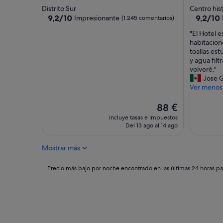
d
de
de
Distrito Sur
Centro his
e
4.0 estrellas
4.0 estrel
9.2
9.2
9,2/10
9,2/10
Impresionante
(1.245 comentarios)
r
sobre
sobre
e
"
"El Hotel 
10,
10,
c
E
habitacion
Impresionante,
Impresio
e
l
toallas est
(1.245 comentarios)
(1.012 co
p
H
y agua fil
c
o
volveré."
i
t
Jose 
ó
e
Ver menos
n
l
d
e
El
88 €
e
s
precio
incluye tasas e impuestos
E
t
actual
Del 13 ago al 14 ago
s
a
es
t
e
de
h
Mostrar más
n
88 €
e
u
r
n
Precio
Precio más bajo por noche encontrado en las últimas 24 horas par
"
a
más
e
bajo
x
por
c
noche
e
encontrado
l
en