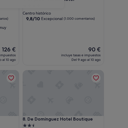
Alojamiento
de
Centro histórico
4.0 estrellas
9.8
9,8/10
Excepcional
arios)
(1.000 comentarios)
sobre
 muy
10,
Excepcional,
(1.000 comentarios)
El
El
126 €
90 €
precio
precio
 impuestos
incluye tasas e impuestos
actual
actual
o al 10 ago
Del 9 ago al 10 ago
es
es
de
de
De Domínguez Hotel Boutique
126 €
90 €
De Domínguez Hotel Boutique
8. De Domínguez Hotel Boutique
Alojamiento