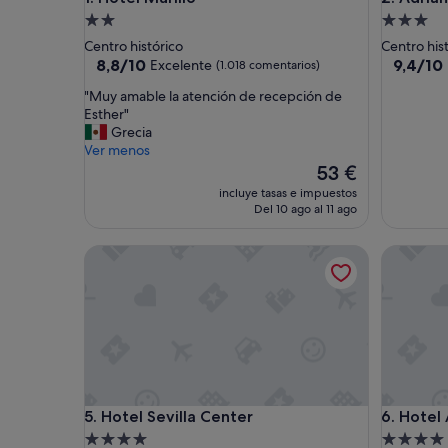
Alojamiento
Alojamie
de
de
Centro histórico
Centro his
2.0 estrellas
3.0 estrel
8.8
9.4
8,8/10
9,4/10
Excelente
(1.018 comentarios)
sobre
sobre
"
"Muy amable la atención de recepción de
10,
10,
M
Esther"
Excelente,
Excepcio
u
Grecia
(1.018 comentarios)
(1.558 c
y
Ver menos
a
El
53 €
m
precio
incluye tasas e impuestos
a
actual
Del 10 ago al 11 ago
b
es
l
de
Hotel Sevilla Center
Hotel Amé
e
53 €
l
a
a
t
e
n
c
i
Hotel Sevilla Center
Hotel Amé
5. Hotel Sevilla Center
6. Hotel
ó
n
Alojamiento
Alojamie