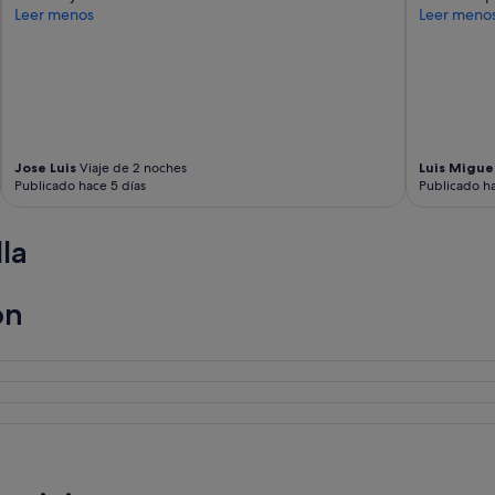
Leer menos
Leer meno
p
e
r
r
o
y
n
o
Jose Luis
Viaje de 2 noches
Luis Migue
s
Publicado hace 5 días
Publicado ha
d
e
j
la
a
r
o
ón
n
h
a
s
t
a
u
n
k
i