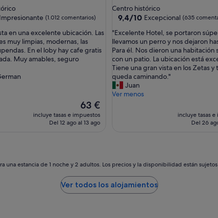
,
de
tórico
Centro histórico
u
las
4.0 estrellas
9.4
9,4/10
Impresionante
Excepcional
(1.012 comentarios)
(635 comenta
n
sobre
h
"
esta en una excelente ubicación. Las
"Excelente Hotel, se portaron súpe
10,
o
E
es muy limpias, modernas, las
llevamos un perro y nos dejaron has
nante,
Excepcional,
t
x
upendas. En el loby hay cafe gratis
Para él. Nos dieron una habitación 
mentarios)
(635 comentarios)
e
c
trada. Muy amables, seguro
con un patio. La ubicación está exc
l
e
Tiene una gran vista en los Zetas y
m
l
German
queda caminando."
u
e
Juan
y
n
Ver menos
c
t
El
63 €
é
e
precio
incluye tasas e impuestos
incluye tasas e
n
H
actual
Del 12 ago al 13 ago
Del 26 ago
t
o
es
r
t
de
i
e
63 €
c
l
o
,
a una estancia de 1 noche y 2 adultos. Los precios y la disponibilidad están sujeto
"
s
e
Ver todos los alojamientos
p
o
r
t