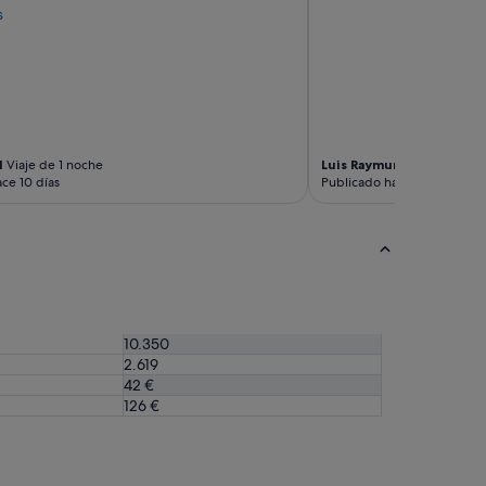
s
l
Viaje de 1 noche
Luis Raymundo
Viaje de 3
ce 10 días
Publicado hace 2 semanas
10.350
2.619
42 €
126 €