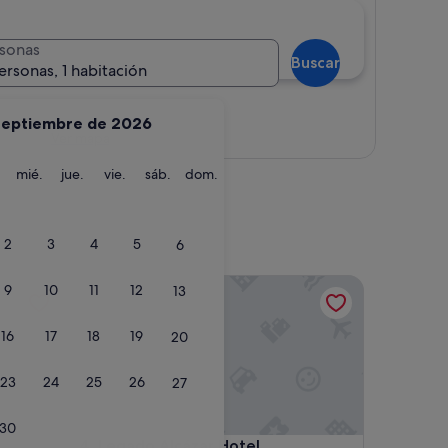
sonas
Buscar
ersonas, 1 habitación
septiembre de 2026
Ver mapa
martes
miércoles
jueves
viernes
sábado
domingo
mié.
jue.
vie.
sáb.
dom.
2
3
4
5
6
Legado Alcázar Hotel
9
10
11
12
13
16
17
18
19
20
23
24
25
26
27
30
Legado Alcázar Hotel
4. Legado Alcázar Hotel