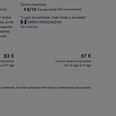
de
Centro histórico
2.5 estrellas
9.8
9,8/10
Excepcional
rios)
(89 comentarios)
sobre
"
r lindos
"Lugar encantador, todo lindo y amables"
10,
L
ta un kit.
MARIA MAGDALENA
Excepcional,
u
superior
Ver menos
(89 comentarios)
g
elente.
a
 todo
r
e
n
c
El
El
83 €
67 €
a
precio
precio
 impuestos
incluye tasas e impuestos
n
actual
actual
 al 27 ago
Del 12 ago al 13 ago
t
es
es
a
de
de
d
83 €
67 €
o
r
s a cambios. Pueden aplicarse términos y condiciones adicionales.
,
t
o
d
o
l