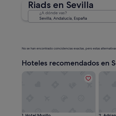
Riads en Sevilla
¿A dónde vas?
No se han encontrado coincidencias exactas, pero estas alternativa
Hoteles recomendados en Se
Hotel Murillo
Adriano H
Hotel Murillo
Adriano H
1. Hotel Murillo
2. Adria