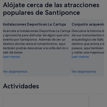
Santiponce
precios
Alójate cerca de las atracciones
noche,
para
en
8
mañana
Santiponce
populares de Santiponce
ago
por
para
-
la
el
Instalaciones Deportivas La Cartuja
Conjunto arqueológi
9
noche,
próximo
ago
9
fin
Acércate a Instalaciones Deportivas La Cartuja
Descubre la historia d
ago
y aprovecha para disfrutar de algún que otro
de
de sus monumentos más
evento por Santiponce. Además de ser un
arqueológico de Itálica
-
semana,
destino donde reina el romanticismo, aquí
destino que anima a dis
10
14
también podrás descansar a la orilla del río o
paseos, aquí también p
ago
ago
salir de bares.
y visitar una majestuosa
-
Leer menos
Leer menos
16
ago
Ver alojamientos
Ver alojamientos
Actividades
Excursión en autobús descapotable y recorridos a pie por Se
Visita guia