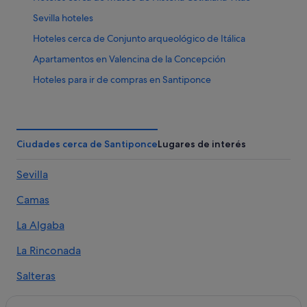
Sevilla hoteles
Hoteles cerca de Conjunto arqueológico de Itálica
Apartamentos en Valencina de la Concepción
Hoteles para ir de compras en Santiponce
Hoteles con piscina en Santiponce
Albergues en Santiponce
Pensiones en Sevilla
Ciudades cerca de Santiponce
Lugares de interés
Hoteles de 4 estrellas en Santiponce
Sevilla
Provincia de Sevilla hoteles
Camas
Hoteles cápsula en Santiponce
Apartoteles en La Algaba
La Algaba
Hoteles con restaurante en Valencina de la Concepción
La Rinconada
Apartoteles en Santiponce
Salteras
Apartamentos en La Algaba
Valencina de la Concepción
Exe Hotels en Santiponce