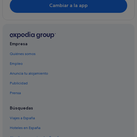
Cambiar a la app
Hoteles con spa en Santiponce
Hoteles cerca de Estadio La Cartuja
Hoteles en la playa en Santiponce
Villas en Santiponce
Empresa
Casas de huéspedes en Santiponce
Quiénes somos
Casas rurales en Valencina de la Concepción
Empleo
Casas de campo en Santiponce
Centro histórico hoteles
Anuncia tu alojamiento
Pensiones en Santiponce
Publicidad
Hoteles de 3 estrellas en Santiponce
Prensa
Chalets en Santiponce
Búsquedas
Hoteles cerca de Ruinas de Traianeum
Viajes a España
Hoteles en España