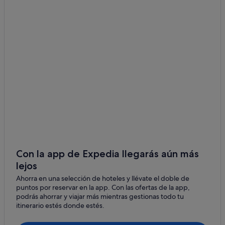
Hoteles cerca de Monasterio de San Isidoro del Campo
Casas privadas de vacaciones en Santiponce
Hoteles de 5 estrellas en Santiponce
Casas de huéspedes en La Algaba
B&B en La Algaba
Hoteles con restaurante en Santiponce
Hoteles con todo incluido en Sevilla
Hoteles boutique en Centro histórico
B&B en Valencina de la Concepción
Hoteles que aceptan mascotas en Santiponce
Con la app de Expedia llegarás aún más
lejos
Pensiones en Camas
Ahorra en una selección de hoteles y llévate el doble de
Santiponce hoteles
puntos por reservar en la app. Con las ofertas de la app,
Zenit hoteles en Camas
podrás ahorrar y viajar más mientras gestionas todo tu
itinerario estés donde estés.
Apartamentos en Santiponce
Hoteles baratos en Santiponce