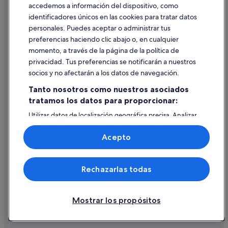
accedemos a información del dispositivo, como
identificadores únicos en las cookies para tratar datos
Ayuda
personales. Puedes aceptar o administrar tus
Ayuda
preferencias haciendo clic abajo o, en cualquier
momento, a través de la página de la política de
Cancelar un vuelo
privacidad. Tus preferencias se notificarán a nuestros
Cancelar una reserva de hotel o de un alquiler vacacional
socios y no afectarán a los datos de navegación.
Plazos de reembolso
Tanto nosotros como nuestros asociados
tratamos los datos para proporcionar:
Utilizar un cupón de Expedia
Utilizar datos de localización geográfica precisa. Analizar
Documentos para viajes internacionales
activamente las características del dispositivo para su
identificación. Almacenar la información en un dispositivo
Acepto
y/o acceder a ella. Publicidad y contenido personalizados,
medición de publicidad y contenido, investigación de
audiencia y desarrollo de servicios.
© 2026 Expedia, Inc., una empresa de Expedia Group. Todos los
Rechazarlas todas
Lista de asociados (proveedores)
derechos reservados. Expedia y el logotipo de Expedia son marcas
comerciales o marcas comerciales registradas de Expedia, Inc.
Vacationspot, S.L., Agencia de Viajes, I-AV-0000631.3.
Mostrar los propósitos