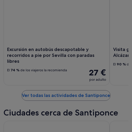
Excursión en autobús descapotable y
Visita g
recorridos a pie por Sevilla con paradas
Alcázar 
libres
El
90 %
de 
27 €
El
74 %
de los viajeros la recomienda
por adulto
Ver todas las actividades de Santiponce
Ciudades cerca de Santiponce