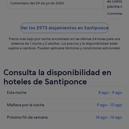
ago
es como un o
Comentario del 29 de jul de 2026
al
piscina marav
acondiciona
16
Comentario de
con mejor h
ago
Céntrico, pe
experiencia .
Ver los 2973 alojamientos en Santiponce
Precio más bajo por noche encontrado en las últimas 24 horas para una
estancia de 1 noche y 2 adultos. Los precios y la disponibilidad están
sujetos a cambios. Pueden aplicarse términos y condiciones adicionales.
Consulta la disponibilidad en
hoteles de Santiponce
Comprueba
Esta noche
8 ago - 9 ago
los
precios
Comprueba
Mañana por la noche
9 ago - 10 ago
en
los
Santiponce
precios
Comprueba
Próximo fin de semana
14 ago - 16 ago
para
en
los
esta