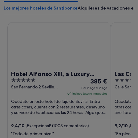
Los mejores hoteles de Santiponce
Alquileres de vacaciones en
Hotel Alfonso XIII, a Luxury Collection Hotel, Seville
Las Casas de
Hotel Alfonso XIII, a Luxury
Las Casa
5
El
4
Collection Hotel, Seville
385 €
Historic
out
precio
out
San Fernando 2 Seville
Calle Santa 
Del 15 ago al 16 ago
Seville
5 Seville Sev
of
es
of
incluye tasas e impuestos
5
de
5
Quédate en este hotel de lujo de Sevilla. Entre
Quédate en e
385 €
otras cosas, cuenta con 2 restaurantes, desayuno
otras cosas, 
y servicio de habitaciones las 24 horas. Algo que
por
aire libre y
los huéspedes ...
que los hués
noche
del
9,4
/
10
¡Excepcional! (1003 comentarios)
9,2
/
10
¡Impr
15
"Todo de primer nivel"
"En plena ola