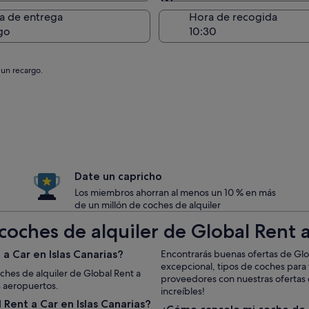
Entrega en el lugar de 
a de entrega
Hora de recogida
go
 un recargo.
Date un capricho
Los miembros ahorran al menos un 10 % en más
de un millón de coches de alquiler
oches de alquiler de Global Rent a
 Car en Islas Canarias?
Encontrarás buenas ofertas de Glob
excepcional, tipos de coches para 
oches de alquiler de Global Rent a
proveedores con nuestras ofertas d
s aeropuertos.
increíbles!
Rent a Car en Islas Canarias?