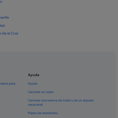
án
nerife
lejo
o de la Cruz
Ayuda
 la Cruz
xcepto para
Ayuda
Cancelar un vuelo
Cancelar una reserva de hotel o de un alquiler
vacacional
Plazos de reembolso