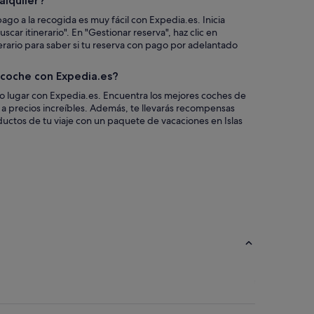
alquiler?
ago a la recogida es muy fácil con Expedia.es. Inicia
scar itinerario". En "Gestionar reserva", haz clic en
nerario para saber si tu reserva con pago por adelantado
n coche con Expedia.es?
co lugar con Expedia.es. Encuentra los mejores coches de
as a precios increíbles. Además, te llevarás recompensas
uctos de tu viaje con un paquete de vacaciones en Islas