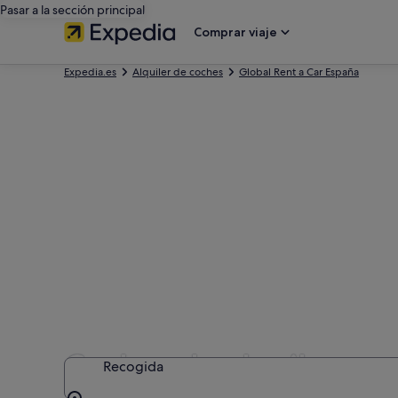
Pasar a la sección principal
Comprar viaje
Expedia.es
Alquiler de coches
Global Rent a Car España
Coches de alquiler con
Recogida