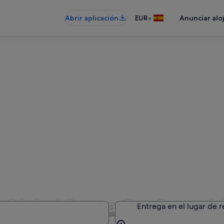
•
Abrir aplicación
EUR
Anunciar alo
 Global Rent a Car Ge en Is
Entrega en el lugar de 