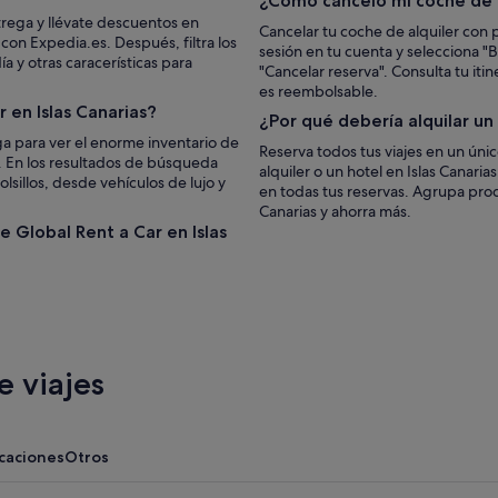
¿Cómo cancelo mi coche de 
trega y llévate descuentos en
Cancelar tu coche de alquiler con p
 con Expedia.es. Después, filtra los
sesión en tu cuenta y selecciona "Bu
 y otras caracerísticas para
"Cancelar reserva". Consulta tu iti
es reembolsable.
 en Islas Canarias?
¿Por qué debería alquilar u
a para ver el enorme inventario de
Reserva todos tus viajes en un úni
s. En los resultados de búsqueda
alquiler o un hotel en Islas Canari
lsillos, desde vehículos de lujo y
en todas tus reservas. Agrupa prod
Canarias y ahorra más.
e Global Rent a Car en Islas
 viajes
acaciones
Otros