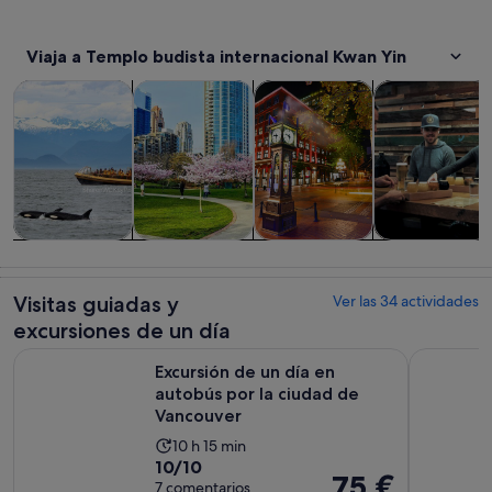
Viaja a Templo budista internacional Kwan Yin
Se abre en una pesta
Se abre en u
Se abre en u
Visitas guiadas y excursiones de un día
Visitas privadas y personalizadas
Historia y cultura
Comidas, bebid
Visitas guiadas
Visitas
Historia y
Comidas,
y excursiones
privadas y
cultura
bebidas y vida
de un día
personalizadas
nocturna
Visitas guiadas y
Ver las 34 actividades
excursiones de un día
S
Excursión de un día en autobús por la ciudad de Vancouver
Excursión 
Excursión de un día en
autobús por la ciudad de
Vancouver
La
10 h 15 min
10.0
10/10
duración
El
75 €
sobre
7 comentarios