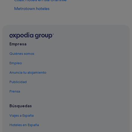
Metrotown hoteles
Hoteles boutique en Centro de Vancouver
Tsawwassen hoteles
Casas de campo en Vancouver
West End hoteles
Empresa
Gastown hoteles
Quiénes somos
Centro de Vancouver hoteles
Empleo
Marpole hoteles
Anuncia tu alojamiento
Vancouver hoteles
Publicidad
Richmond hoteles
Prensa
Apartamentos en Richmond
Chinatown hoteles
Búsquedas
Viajes a España
Hoteles en España