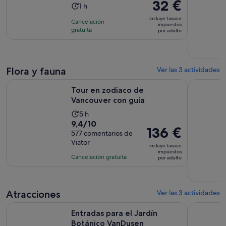
El
32 €
La
1 h
precio
duración
incluye tasas e
Cancelación
es
impuestos
de
gratuita
por adulto
de
la
32 €
actividad
por
es
adulto
de
Flora y fauna
Ver las 3 actividades
1 hora
Se abre en una pest
Tour en zodiaco de Vancouver con guía
Aventura 
Tour en zodiaco de
Vancouver con guía
La
5 h
9.4
9,4/10
duración
El
136 €
sobre
577 comentarios de
de
precio
Viator
10
la
incluye tasas e
es
impuestos
con
actividad
Cancelación gratuita
por adulto
de
577
es
136 €
comentarios
de
por
5 horas
adulto
Atracciones
Ver las 3 actividades
Se abre en una p
Entradas para el Jardín Botánico VanDusen
Entradas p
Entradas para el Jardín
Botánico VanDusen