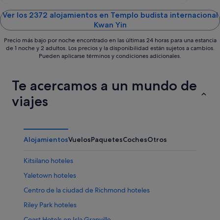
of
5
Ver los 2372 alojamientos en Templo budista internacional
Kwan Yin
Precio más bajo por noche encontrado en las últimas 24 horas para una estancia
de 1 noche y 2 adultos. Los precios y la disponibilidad están sujetos a cambios.
Pueden aplicarse términos y condiciones adicionales.
Te acercamos a un mundo de
viajes
Alojamientos
Vuelos
Paquetes
Coches
Otros
Kitsilano hoteles
Yaletown hoteles
Centro de la ciudad de Richmond hoteles
Riley Park hoteles
Coast Hotels en Isla Granville