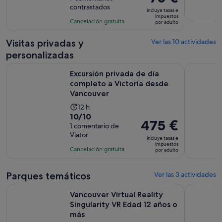
de
precio
contrastados
10
la
incluye tasas e
es
impuestos
con
actividad
Cancelación gratuita
por adulto
de
7
es
75 €
comentarios
de
Visitas privadas y
Ver las 10 actividades
por
10 horas
personalizadas
adulto
y
Excursión privada de día completo a Victoria desde Vancou
Tour priva
15 minutos
Excursión privada de día
completo a Victoria desde
Vancouver
La
12 h
10.0
10/10
duración
El
475 €
sobre
1 comentario de
de
precio
Viator
10
la
incluye tasas e
es
impuestos
con
actividad
Cancelación gratuita
por adulto
de
1
es
475 €
comentario
de
por
Parques temáticos
Ver las 3 actividades
12 horas
adulto
S
Vancouver Virtual Reality Singularity VR Edad 12 años o más
Brote de r
Vancouver Virtual Reality
Singularity VR Edad 12 años o
más