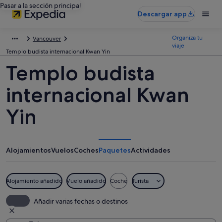
Pasar a la sección principal
Descargar app
Organiza tu
Vancouver
viaje
Templo budista internacional Kwan Yin
Templo budista
internacional Kwan
Yin
Alojamientos
Vuelos
Coches
Paquetes
Actividades
Alojamiento añadido
Vuelo añadido
Coche
Turista
Añadir varias fechas o destinos