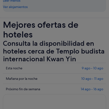
Leer menos
Ver alojamientos
Mejores ofertas de
hoteles
Consulta la disponibilidad en
hoteles cerca de Templo budista
internacional Kwan Yin
Comprueba
Esta noche
9 ago - 10 ago
los
precios
Comprueba
Mañana por la noche
10 ago - 11 ago
cerca
los
de
precios
Comprueba
Próximo fin de semana
14 ago - 16 ago
Templo
cerca
los
budista
de
precios
internacional
Templo
cerca