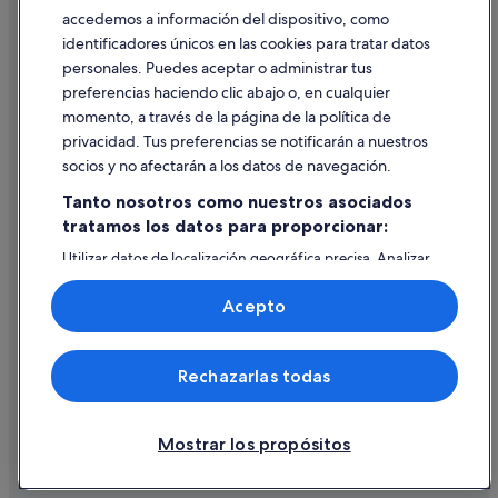
accedemos a información del dispositivo, como
identificadores únicos en las cookies para tratar datos
Ayuda
personales. Puedes aceptar o administrar tus
Ayuda
preferencias haciendo clic abajo o, en cualquier
momento, a través de la página de la política de
Cancelar un vuelo
privacidad. Tus preferencias se notificarán a nuestros
Cancelar una reserva de hotel o de un alquiler vacacional
socios y no afectarán a los datos de navegación.
Plazos de reembolso
Tanto nosotros como nuestros asociados
tratamos los datos para proporcionar:
Utilizar un cupón de Expedia
Utilizar datos de localización geográfica precisa. Analizar
Documentos para viajes internacionales
activamente las características del dispositivo para su
identificación. Almacenar la información en un dispositivo
Acepto
y/o acceder a ella. Publicidad y contenido personalizados,
medición de publicidad y contenido, investigación de
audiencia y desarrollo de servicios.
© 2026 Expedia, Inc., una empresa de Expedia Group. Todos los
Rechazarlas todas
Lista de asociados (proveedores)
derechos reservados. Expedia y el logotipo de Expedia son marcas
comerciales o marcas comerciales registradas de Expedia, Inc.
Vacationspot, S.L., Agencia de Viajes, I-AV-0000631.3.
Mostrar los propósitos