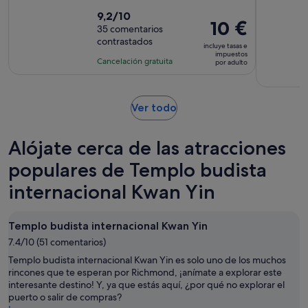
9.2
9,2/10
El
10 €
sobre
35 comentarios
precio
contrastados
10
incluye tasas e
es
impuestos
con
Cancelación gratuita
por adulto
de
35
10 €
comentarios
por
Se
Ver todo
adulto
abre
en
Alójate cerca de las atracciones
una
pestaña
populares de Templo budista
nueva
internacional Kwan Yin
Templo budista internacional Kwan Yin
7.4/10 (51 comentarios)
Templo budista internacional Kwan Yin es solo uno de los muchos
rincones que te esperan por Richmond, ¡anímate a explorar este
interesante destino! Y, ya que estás aquí, ¿por qué no explorar el
puerto o salir de compras?