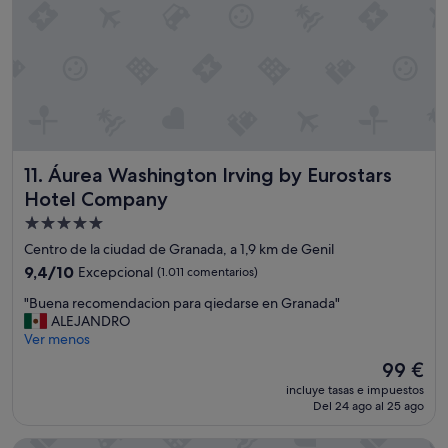
e
a
n
l
d
y
a
l
,
a
s
a
i
l
l
a
e
m
Áurea Washington Irving by Eurostars Hotel Company
11. Áurea Washington Irving by Eurostars
n
b
c
r
Hotel Company
i
a
Alojamiento
o
"
de
s
Centro de la ciudad de Granada, a 1,9 km de Genil
o
5.0 estrellas
9.4
9,4/10
Excepcional
(1.011 comentarios)
y
sobre
l
"
"Buena recomendacion para qiedarse en Granada"
10,
a
B
ALEJANDRO
Excepcional,
p
u
Ver menos
(1.011 comentarios)
i
e
El
99 €
s
n
precio
c
incluye tasas e impuestos
a
actual
i
Del 24 ago al 25 ago
r
es
n
e
de
a
Sercotel Palacio De Los Gamboa
c