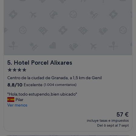
n
a
u
b
i
c
a
c
i
o
n
Hotel Porcel Alixares
5. Hotel Porcel Alixares
"
Alojamiento
de
Centro de la ciudad de Granada, a 1,5 km de Genil
4.0 estrellas
8.8
8,8/10
Excelente
(1.004 comentarios)
sobre
"
"Hola,todo estupendo,bien ubicado"
10,
H
Pilar
Excelente,
o
Ver menos
(1.004 comentarios)
l
El
57 €
a
precio
incluye tasas e impuestos
,
actual
Del 6 sept al 7 sept
t
es
o
de