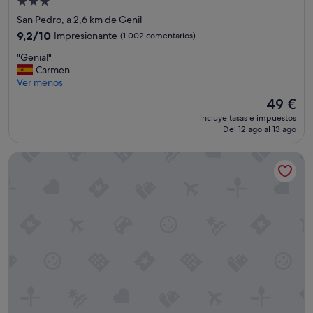
Alojamiento
n
de
San Pedro, a 2,6 km de Genil
r
3.0 estrellas
9.2
e
9,2/10
Impresionante
(1.002 comentarios)
sobre
c
"
"Genial"
10,
o
G
Carmen
Impresionante,
m
e
Ver menos
(1.002 comentarios)
i
n
e
El
49 €
i
n
precio
incluye tasas e impuestos
a
d
actual
Del 12 ago al 13 ago
l
o
es
"
u
de
Hotel Granada Center
t
49 €
i
l
i
z
a
r
e
l
s
p
a
e