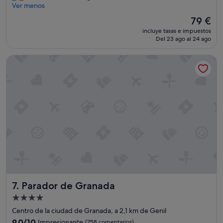
n
Ver menos
c
El
79 €
a
precio
incluye tasas e impuestos
n
actual
Del 23 ago al 24 ago
t
es
ó
de
Parador de Granada
e
79 €
l
l
u
g
a
r
m
u
y
c
ó
m
o
Parador de Granada
7. Parador de Granada
d
o
Alojamiento
m
de
Centro de la ciudad de Granada, a 2,1 km de Genil
u
4.0 estrellas
y
9.0
9,0/10
Impresionante
(758 comentarios)