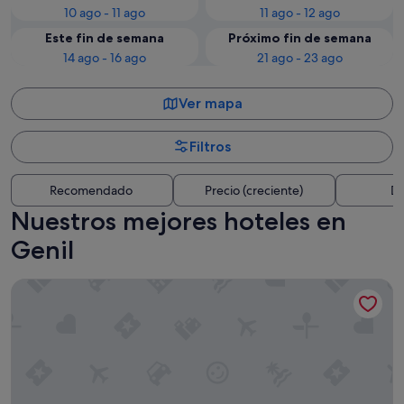
10 ago - 11 ago
11 ago - 12 ago
Este fin de semana
Próximo fin de semana
14 ago - 16 ago
21 ago - 23 ago
Ver mapa
Filtros
Recomendado
Precio (creciente)
Di
Nuestros mejores hoteles en
Genil
Barceló Carmen Granada Hotel