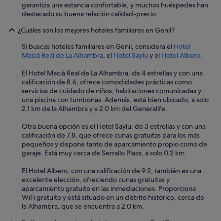
a
garantiza una estancia confortable, y muchos huéspedes han
c
destacado su buena relación calidad-precio.
e
e
¿Cuáles son los mejores hoteles familiares en Genil?
n
u
Si buscas hoteles familiares en Genil, considera el
Hotel
n
Macià Real de La Alhambra
, el
Hotel Saylu
y el
Hotel Albero
.
a
m
El Hotel Macià Real de La Alhambra, de 4 estrellas y con una
á
calificación de 8.6, ofrece comodidades prácticas como
q
servicios de cuidado de niños, habitaciones comunicadas y
u
una piscina con tumbonas. Además, está bien ubicado, a solo
i
2.1 km de la Alhambra y a 2.0 km del Generalife.
n
a
Otra buena opción es el Hotel Saylu, de 3 estrellas y con una
a
calificación de 7.8, que ofrece cunas gratuitas para los más
u
pequeños y dispone tanto de aparcamiento propio como de
n
garaje. Está muy cerca de Serrallo Plaza, a solo 0.2 km.
q
u
El Hotel Albero, con una calificación de 9.2, también es una
e
excelente elección, ofreciendo cunas gratuitas y
c
aparcamiento gratuito en las inmediaciones. Proporciona
o
WiFi gratuito y está situado en un distrito histórico, cerca de
n
la Alhambra, que se encuentra a 2.0 km.
l