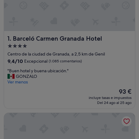
Barceló Carmen Granada Hotel
1. Barceló Carmen Granada Hotel
Alojamiento
de
Centro de la ciudad de Granada, a 2,5 km de Genil
4.0 estrellas
9.4
9,4/10
Excepcional
(1.085 comentarios)
sobre
"
"Buen hotel y buena ubicación."
10,
B
GONZALO
Excepcional,
u
Ver menos
(1.085 comentarios)
e
El
93 €
n
precio
incluye tasas e impuestos
h
actual
Del 24 ago al 25 ago
o
es
t
de
Hotel Alhambra Palace
e
93 €
l
y
b
u