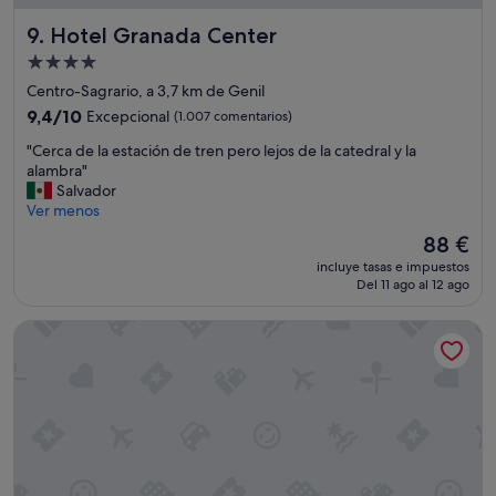
s
Hotel Granada Center
9. Hotel Granada Center
t
á
Alojamiento
e
de
Centro-Sagrario, a 3,7 km de Genil
n
4.0 estrellas
9.4
9,4/10
Excepcional
(1.007 comentarios)
u
sobre
n
"
"Cerca de la estación de tren pero lejos de la catedral y la
10,
p
C
alambra"
Excepcional,
u
e
Salvador
(1.007 comentarios)
n
r
Ver menos
t
c
o
El
88 €
a
p
precio
incluye tasas e impuestos
d
e
actual
Del 11 ago al 12 ago
e
r
es
l
f
de
Hotel Los Angeles, Granada
a
e
88 €
e
c
s
t
t
o
a
p
c
a
i
r
ó
a
n