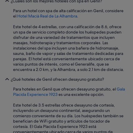
¿Cuáles son los mejores hoteles con spa en Genil?
a
a
Para un hotel con spa de alta calificación en Genil, considere
y
el
Hotel Macià Real de La Alhambra
.
u
d
Este hotel de 4 estrellas, con una calificación de 8.6, ofrece
a
un spa de servicio completo donde los huéspedes pueden
d
disfrutar de una variedad de tratamientos que incluyen
e
masajes, hidroterapia y tratamientos corporales. Las
l
instalaciones del spa incluyen una bañera de hidromasaje,
a
sauna, baño de vapor y salas de tratamiento dedicadas para
p
parejas. El hotel está convenientemente ubicado cerca de
e
varios puntos de interés, como el Generalife, que se
r
encuentra a 2.0 km, y la Alhambra, a solo 2.1 km de distancia.
s
o
¿Qué hoteles de Genil ofrecen desayuno gratuito?
n
a
Para hoteles en Genil que ofrecen desayuno gratuito, el
Gala
q
Placida Experience 1923
es una excelente opción.
u
e
Este hotel de 3.5 estrellas ofrece desayuno de cortesía,
s
incluyendo un desayuno continental, asegurando un
e
comienzo conveniente de su día. Los huéspedes también se
e
benefician de WiFi gratuito y artículos de tocador de
n
cortesía. El Gala Placida Experience 1923 está
c
convenientemente ubicado cerca de varios puntos de