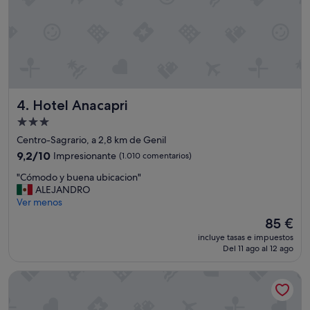
Hotel Anacapri
4. Hotel Anacapri
Alojamiento
de
Centro-Sagrario, a 2,8 km de Genil
3.0 estrellas
9.2
9,2/10
Impresionante
(1.010 comentarios)
sobre
"
"Cómodo y buena ubicacion"
10,
C
ALEJANDRO
Impresionante,
ó
Ver menos
(1.010 comentarios)
m
El
85 €
o
precio
incluye tasas e impuestos
d
actual
Del 11 ago al 12 ago
o
es
y
de
Hotel Porcel Alixares
b
85 €
u
e