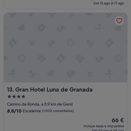
actual
Del 16 ago al 17 ago
u
e
r
es
c
n
a
de
h
Gran Hotel Luna de Granada
t
n
55 €
a
e
a
g
h
d
e
o
a
n
t
"
t
e
e
l
.
"
"
Gran Hotel Luna de Granada
13. Gran Hotel Luna de Granada
Alojamiento
de
Camino de Ronda, a 3,9 km de Genil
4.0 estrellas
8.8
8,8/10
Excelente
(1.002 comentarios)
sobre
El
66 €
10,
precio
Excelente,
incluye tasas e impuestos
actual
Del 27 ago al 28 ago