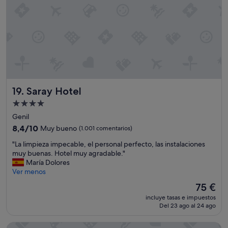
a
e
r
m
e
p
n
r
u
e
n
d
a
i
u
s
b
p
i
u
Saray Hotel
19. Saray Hotel
c
e
Alojamiento
a
s
de
c
t
Genil
i
4.0 estrellas
o
8.4
8,4/10
Muy bueno
(1.001 comentarios)
ó
a
sobre
n
"
c
"La limpieza impecable, el personal perfecto, las instalaciones
10,
c
L
o
muy buenas. Hotel muy agradable."
Muy
é
a
l
María Dolores
bueno,
n
l
a
Ver menos
(1.001 comentarios)
t
i
b
El
75 €
r
m
o
precio
i
incluye tasas e impuestos
p
r
actual
Del 23 ago al 24 ago
c
i
a
es
a
e
r
de
n
Honest Hotel Granada
z
s