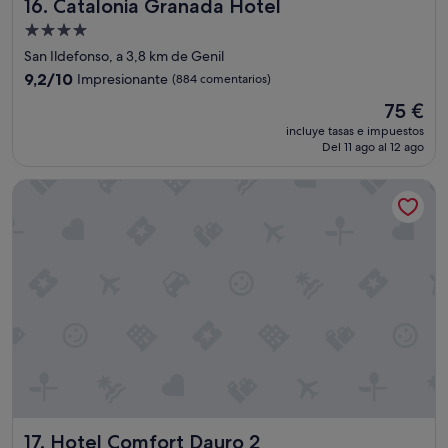
Catalonia Granada Hotel
16. Catalonia Granada Hotel
a
m
c
á
Alojamiento
i
t
de
San Ildefonso, a 3,8 km de Genil
ó
i
4.0 estrellas
n
9.2
c
9,2/10
Impresionante
(884 comentarios)
e
sobre
o
El
75 €
s
10,
s
precio
p
Impresionante,
.
incluye tasas e impuestos
actual
a
Del 11 ago al 12 ago
(884 comentarios)
2
es
c
.
de
i
D
Hotel Comfort Dauro 2
75 €
o
e
s
s
a
a
y
y
l
u
i
n
m
o
p
c
i
o
a
n
"
b
u
e
Hotel Comfort Dauro 2
n
17. Hotel Comfort Dauro 2