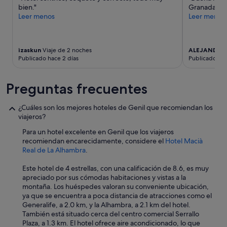
z
"
bien."
Granada"
i
Leer menos
Leer menos
n
d
i
c
izaskun
Viaje de 2 noches
ALEJANDRO
a
Publicado hace 2 días
Publicado hac
r
q
u
Preguntas frecuentes
e
l
¿Cuáles son los mejores hoteles de Genil que recomiendan los
a
viajeros?
r
e
Para un hotel excelente en Genil que los viajeros
c
recomiendan encarecidamente, considere el
Hotel Macià
e
Real de La Alhambra
.
p
c
Este hotel de 4 estrellas, con una calificación de 8.6, es muy
i
apreciado por sus cómodas habitaciones y vistas a la
ó
montaña. Los huéspedes valoran su conveniente ubicación,
n
ya que se encuentra a poca distancia de atracciones como el
s
Generalife, a 2.0 km, y la Alhambra, a 2.1 km del hotel.
e
También está situado cerca del centro comercial Serrallo
h
Plaza, a 1.3 km. El hotel ofrece aire acondicionado, lo que