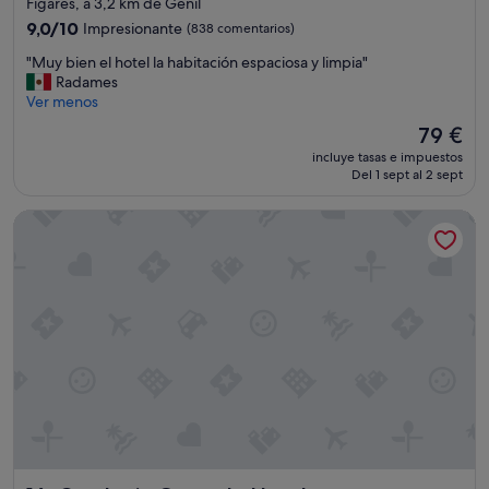
Figares, a 3,2 km de Genil
c
5.0 estrellas
c
9.0
9,0/10
Impresionante
(838 comentarios)
e
sobre
"
"Muy bien el hotel la habitación espaciosa y limpia"
d
10,
M
Radames
e
Impresionante,
u
Ver menos
r
(838 comentarios)
y
a
El
79 €
b
l
precio
incluye tasas e impuestos
i
o
actual
Del 1 sept al 2 sept
e
s
es
n
l
de
Catalonia Granada Hotel
e
u
79 €
l
g
h
a
o
r
t
e
e
s
l
m
l
á
a
s
h
e
a
m
b
b
i
l
t
e