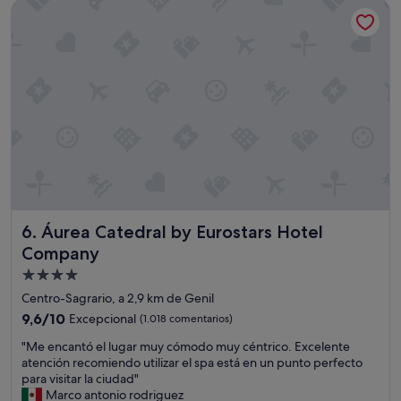
Áurea Catedral by Eurostars Hotel Company
d
57 €
o
e
s
t
u
p
e
n
d
o
,
b
i
Áurea Catedral by Eurostars Hotel Company
6. Áurea Catedral by Eurostars Hotel
e
n
Company
u
Alojamiento
b
de
i
Centro-Sagrario, a 2,9 km de Genil
c
4.0 estrellas
9.6
9,6/10
Excepcional
(1.018 comentarios)
a
sobre
d
"
"Me encantó el lugar muy cómodo muy céntrico. Excelente
10,
o
M
atención recomiendo utilizar el spa está en un punto perfecto
Excepcional,
"
e
para visitar la ciudad"
(1.018 comentarios)
e
Marco antonio rodriguez