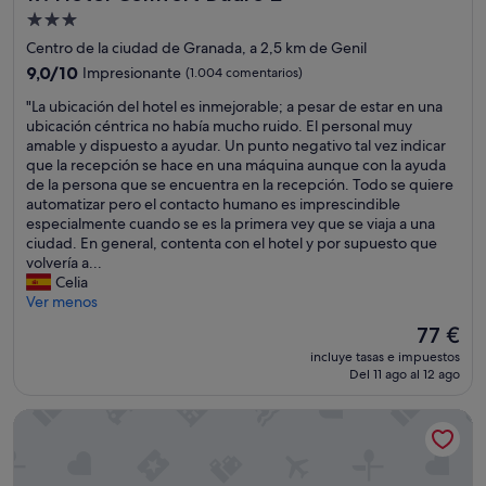
a
Alojamiento
v
de
Centro de la ciudad de Granada, a 2,5 km de Genil
a
3.0 estrellas
r
9.0
9,0/10
Impresionante
(1.004 comentarios)
i
sobre
"
"La ubicación del hotel es inmejorable; a pesar de estar en una
e
10,
L
ubicación céntrica no había mucho ruido. El personal muy
d
Impresionante,
a
amable y dispuesto a ayudar. Un punto negativo tal vez indicar
a
(1.004 comentarios)
u
que la recepción se hace en una máquina aunque con la ayuda
d
b
de la persona que se encuentra en la recepción. Todo se quiere
y
i
automatizar pero el contacto humano es imprescindible
c
c
especialmente cuando se es la primera vey que se viaja a una
o
a
ciudad. En general, contenta con el hotel y por supuesto que
n
c
volvería a...
u
i
Celia
n
ó
Ver menos
h
n
o
El
77 €
d
r
precio
incluye tasas e impuestos
e
a
actual
Del 11 ago al 12 ago
l
r
es
h
i
de
Sercotel HMO Martina
o
o
77 €
t
a
e
m
l
p