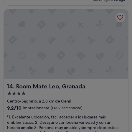
(1.002 comentarios)
es
de
Room Mate Leo, Granada
66 €
Room Mate Leo, Granada
14. Room Mate Leo, Granada
Alojamiento
de
Centro-Sagrario, a 2,8 km de Genil
4.0 estrellas
9.2
9,2/10
Impresionante
(1.002 comentarios)
sobre
"
"1. Excelente ubicación, fácil acceder a los lugares más
10,
1
emblemáticos. 2. Desayuno con buena variedad y con un
Impresionante,
.
horario amplio 3. Personal muy amable y siempre dispuesto a
(1.002 comentarios)