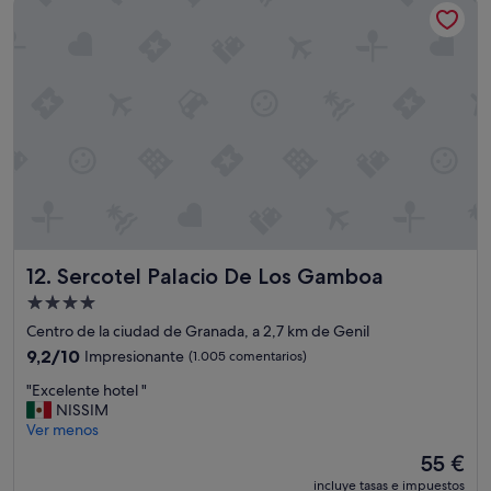
99 €
e
o
s
m
t
e
a
n
b
d
a
a
b
c
a
i
s
o
t
n
a
p
n
a
t
r
e
Sercotel Palacio De Los Gamboa
12. Sercotel Palacio De Los Gamboa
a
b
q
Alojamiento
i
i
de
e
Centro de la ciudad de Granada, a 2,7 km de Genil
e
n
4.0 estrellas
d
9.2
9,2/10
Impresionante
(1.005 comentarios)
,
a
sobre
n
"
"Excelente hotel "
r
10,
o
E
NISSIM
s
Impresionante,
h
x
Ver menos
e
(1.005 comentarios)
a
c
e
El
55 €
y
e
n
precio
m
incluye tasas e impuestos
l
G