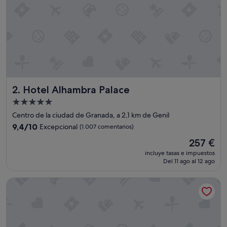
e
n
a
u
b
i
c
a
c
Hotel Alhambra Palace
2. Hotel Alhambra Palace
i
ó
Alojamiento
n
de
Centro de la ciudad de Granada, a 2,1 km de Genil
.
5.0 estrellas
"
9.4
9,4/10
Excepcional
(1.007 comentarios)
sobre
El
257 €
10,
precio
Excepcional,
incluye tasas e impuestos
actual
Del 11 ago al 12 ago
(1.007 comentarios)
es
de
Melia Granada Hotel
257 €