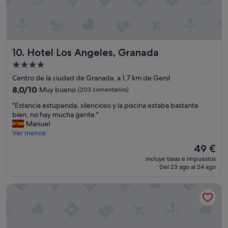
v
d
i
e
s
t
i
r
t
e
a
Hotel Los Angeles, Granada
10. Hotel Los Angeles, Granada
n
r
p
l
Alojamiento
e
a
de
Centro de la ciudad de Granada, a 1,7 km de Genil
r
c
4.0 estrellas
o
8.0
8,0/10
Muy bueno
(203 comentarios)
i
l
sobre
u
"
"Estancia estupenda, silencioso y la piscina estaba bastante
e
10,
d
E
bien, no hay mucha gente."
j
Muy
a
s
Manuel
o
bueno,
d
t
Ver menos
s
(203 comentarios)
"
a
d
El
49 €
n
e
precio
incluye tasas e impuestos
c
l
actual
Del 23 ago al 24 ago
i
a
es
a
c
de
Áurea Washington Irving by Eurostars Hotel Company
e
a
49 €
s
t
t
e
u
d
p
r