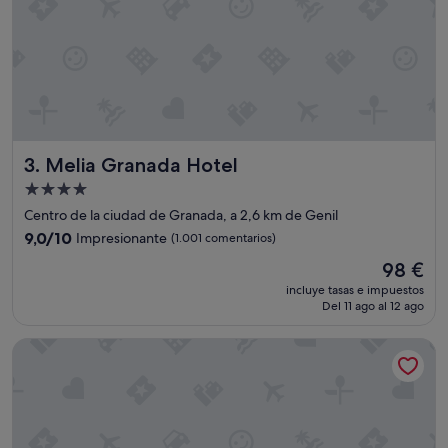
Melia Granada Hotel
3. Melia Granada Hotel
Alojamiento
de
Centro de la ciudad de Granada, a 2,6 km de Genil
4.0 estrellas
9.0
9,0/10
Impresionante
(1.001 comentarios)
sobre
El
98 €
10,
precio
Impresionante,
incluye tasas e impuestos
actual
Del 11 ago al 12 ago
(1.001 comentarios)
es
de
Hotel Anacapri
98 €