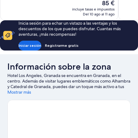
El
85 €
1.010 comentarios
837 comen
precio
incluye tasas e impuestos
actual
Del 10 ago al 11 ago
es
Inicia sesión para echar un vistazo a las ventajas y los
de
descuentos de los que puedes disfrutar. Cuantas más
85 €
aventuras, ¡más recompensas!
Iniciar sesión
Registrarme gratis
Información sobre la zona
Hotel Los Angeles, Granada se encuentra en Granada, en el
centro. Además de visitar lugares emblemáticos como Alhambra
y Catedral de Granada, puedes dar un toque más activo a tus
vacaciones en Estación de esquí de Sierra Nevada. ¿Te apetece
Mostrar más
disfrutar de un evento especial? Puedes consultar el calendario
de Estadio Nuevo Los Cármenes o Feria de Muestras de Armilla.
¡Saca los palos y mejora tu swing! Podrás depurar tu técnica en
un campo de golf cercano, o bien ir en busca de aventuras
practicando actividades como el paracaidismo.
Ver guía de viaje
de Granada