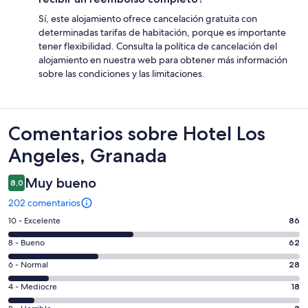
Sí, este alojamiento ofrece cancelación gratuita con
determinadas tarifas de habitación, porque es importante
tener flexibilidad. Consulta la política de cancelación del
alojamiento en nuestra web para obtener más información
sobre las condiciones y las limitaciones.
Comentarios
Comentarios sobre Hotel Los
Angeles, Granada
Muy bueno
8,0
202 comentarios
86
10 - Excelente
86
comentarios
62
8 - Bueno
62
de
comentarios
un
28
6 - Normal
28
de
total
comentarios
un
18
4 - Mediocre
18
de
de
total
comentarios