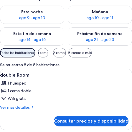
Consulta la disponibilidad para esta noche, ago 9 - ago 10
Consulta la disponibilidad par
Esta noche
Mañana
ago 9 - ago 10
ago 10 - ago 11
Consulta la disponibilidad para este fin de semana, ago 14 - a
Consulta la disponibilidad par
Este fin de semana
Próximo fin de semana
ago 14 - ago 16
ago 21 - ago 23
Filtros
Todas las habitaciones
1 cama
2 camas
3 camas o más
disponibles
para
Se muestran 8 de 8 habitaciones
las
Abrir
Vestíbulo
6
double Room
habitaciones
todas
1 huésped
las
1 cama doble
fotos
de
Wifi gratis
double
Más
Ver más detalles
Room
detalles
de
Consultar precios y disponibilidad
double
Room