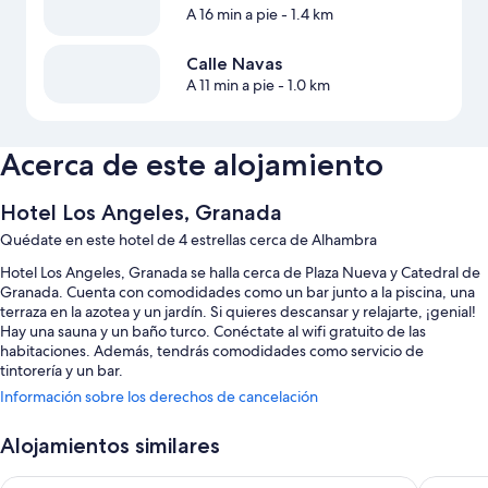
A 16 min a pie
- 1.4 km
Calle Navas
A 11 min a pie
- 1.0 km
Acerca de este alojamiento
Hotel Los Angeles, Granada
Quédate en este hotel de 4 estrellas cerca de Alhambra
Hotel Los Angeles, Granada se halla cerca de Plaza Nueva y Catedral de
Granada. Cuenta con comodidades como un bar junto a la piscina, una
terraza en la azotea y un jardín. Si quieres descansar y relajarte, ¡genial!
Hay una sauna y un baño turco. Conéctate al wifi gratuito de las
habitaciones. Además, tendrás comodidades como servicio de
tintorería y un bar.
Información sobre los derechos de cancelación
Aquí tienes otros servicios:
Una piscina al aire libre de temporada
Alojamientos similares
Desayuno bufé (de pago), aparcamiento (de pago) y servicio de
Gran Hotel Luna de Granada
Sercote
celebración de bodas