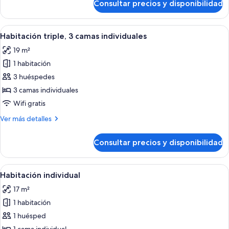
Consultar precios y disponibilidad
Habitación
o
con
2
1
Abrir
Una habitación de hotel con una cama
individuales
7
cama
Habitación triple, 3 camas individuales
todas
doble
19 m²
o
las
2
1 habitación
fotos
individuales
de
3 huéspedes
Habitación
3 camas individuales
triple,
Wifi gratis
3
Más
Ver más detalles
camas
detalles
individuales
de
Consultar precios y disponibilidad
Habitación
triple,
3
Abrir
Una cama bien hecha con un cabecero
5
camas
Habitación individual
todas
individuales
17 m²
las
1 habitación
fotos
de
1 huésped
Habitación