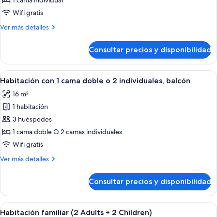
1 cama individual
individual
Wifi gratis
Más
Ver más detalles
detalles
de
Consultar precios y disponibilidad
Habitación
individual
Abrir
Habitación de hotel con una cama grand
16
Habitación con 1 cama doble o 2 individuales, balcón
todas
16 m²
las
1 habitación
fotos
de
3 huéspedes
Habitación
1 cama doble O 2 camas individuales
con
Wifi gratis
1
Más
Ver más detalles
cama
detalles
doble
de
Consultar precios y disponibilidad
Habitación
o
con
2
1
Abrir
Una habitación de hotel con dos cama
individuales,
6
cama
Habitación familiar (2 Adults + 2 Children)