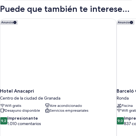
Twin
Puede que también te interese...
Room
Hotel Anacapri
Barceló 
Anuncio
Anuncio
Hotel Anacapri
Barceló
Centro de la ciudad de Granada
Ronda
Wifi gratis
Aire acondicionado
Piscina
Desayuno disponible
Servicios empresariales
Wifi grat
9.2
9.0
Impresionante
Impre
9,2
9,0
sobre
sobre
1.010 comentarios
837 c
10,
10,
Impresionante,
Impresion