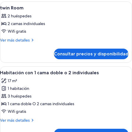
Abrir
Vestíbulo
1
twin Room
todas
2 huéspedes
las
2 camas individuales
fotos
de
Wifi gratis
twin
Más
Ver más detalles
Room
detalles
de
Consultar precios y disponibilidad
twin
Room
Abrir
Una cama bien hecha con un cabecero
17
Habitación con 1 cama doble o 2 individuales
todas
17 m²
las
1 habitación
fotos
de
3 huéspedes
Habitación
1 cama doble O 2 camas individuales
con
Wifi gratis
1
Más
Ver más detalles
cama
detalles
doble
de