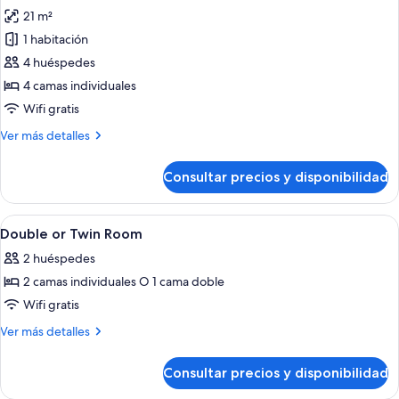
todas
balcón
doble
21 m²
o
las
2
1 habitación
fotos
individuales,
de
4 huéspedes
balcón
Habitación
4 camas individuales
familiar
Wifi gratis
(2
Más
Ver más detalles
Adults
detalles
+
de
Consultar precios y disponibilidad
Habitación
2
familiar
Children)
(2
Abrir
Habitación de hotel con una cama gra
17
Adults
Double or Twin Room
todas
+
2 huéspedes
2
las
Children)
2 camas individuales O 1 cama doble
fotos
de
Wifi gratis
Double
Más
Ver más detalles
or
detalles
de
Twin
Consultar precios y disponibilidad
Double
Room
or