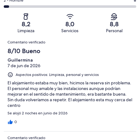
202
un
8
2 - Horrible
8
de
de
con
total
comentarios
202
un
una
de
de
con
total
puntuación
202
un
una
de
8,2
8,0
8,8
de
con
total
puntuación
202
Limpieza
Servicios
Personal
10
una
de
de
con
Comentarios
-
puntuación
202
8
Comentario verificado
una
Excelente
de
con
-
puntuación
8/10 Bueno
6
una
Bueno
de
-
puntuación
Guillermina
4
Normal
7 de jun de 2026
de
-
2
Aspectos positivos: Limpieza, personal y servicios
Mediocre
-
El alojamiento estaba muy bien, hicimos la reserva sin problema.
Horrible
El personal muy amable y las instalaciones aunque podrían
mejorar en el sentido de mantenimiento, era bastante buena.
Sin duda volveríamos a repetir. El alojamiento esta muy cerca del
centro
Se alojó 2 noches en junio de 2026
0
Comentario verificado