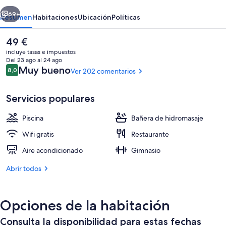
Granada
erior
Siguiente
69+
Resumen
Habitaciones
Ubicación
Políticas
El
49 €
precio
incluye tasas e impuestos
actual
Del 23 ago al 24 ago
es
Comentarios
Muy bueno
8,0
Ver 202 comentarios
8,0 de 10
de
49 €
Servicios populares
Piscina
Bañera de hidromasaje
Zona para bodas al aire libre
Wifi gratis
Restaurante
Aire acondicionado
Gimnasio
Abrir todos
Opciones de la habitación
Consulta la disponibilidad para estas fechas