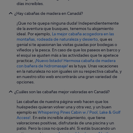
días increíbles.
t
h
¿Hay cabañas de madera en Canadá?
e
s
¡Que no te quepa ninguna duda! Independientemente
u
de la aventura que busques, tenemos tu alojamiento
r
ideal. Por ejemplo,
La mejor cabaña acogedora en las
r
montañas, rodeada de naturaleza y desierto
, que es
o
genial si te apasionan las visitas guiadas por bodegas o
u
viñedos y la pesca. En caso de que los paseos en barco y
n
el esquí se ajusten más a las actividades que te apetece
d
practicar,
¡Nuevo listado! Hermosa cabaña de madera
i
con bañera de hidromasaje!
es la tuya. Unas vacaciones
n
en la naturaleza no son iguales sin su respectiva cabaña, y
g
en nuestro sitio web encontrarás una gran variedad de
a
opciones.
r
e
¿Cuáles son las cabañas mejor valoradas en Canadá?
a
s
Las cabañas de nuestra página web hacen que los
a
huéspedes quieran volver una y otra vez, y un buen
s
ejemplo es
Whispering Pines Cabin w / Pool, Lake & Golf
w
Access!
. En este increíble alojamiento, que tiene
e
valoraciones positivas, disfrutarás de una piscina y un
l
patio. Pero la cosa no queda ahí. Si estás buscando un
l