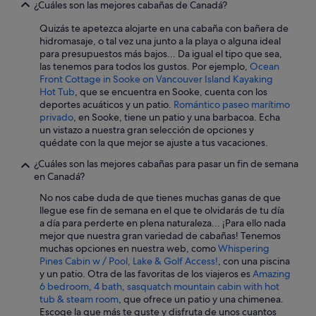
¿Cuáles son las mejores cabañas de Canadá?
u
t
Quizás te apetezca alojarte en una cabaña con bañera de
t
hidromasaje, o tal vez una junto a la playa o alguna ideal
o
para presupuestos más bajos... Da igual el tipo que sea,
w
las tenemos para todos los gustos. Por ejemplo,
Ocean
a
Front Cottage in Sooke on Vancouver Island Kayaking
r
Hot Tub
, que se encuentra en Sooke, cuenta con los
d
deportes acuáticos y un patio.
Romántico paseo marítimo
s
privado
, en Sooke, tiene un patio y una barbacoa. Echa
P
un vistazo a nuestra gran selección de opciones y
i
quédate con la que mejor se ajuste a tus vacaciones.
c
t
¿Cuáles son las mejores cabañas para pasar un fin de semana
o
en Canadá?
u
No nos cabe duda de que tienes muchas ganas de que
h
llegue ese fin de semana en el que te olvidarás de tu día
a
a día para perderte en plena naturaleza... ¡Para ello nada
r
mejor que nuestra gran variedad de cabañas! Tenemos
b
muchas opciones en nuestra web, como
Whispering
o
Pines Cabin w / Pool, Lake & Golf Access!
, con una piscina
u
y un patio. Otra de las favoritas de los viajeros es
Amazing
r
6 bedroom, 4 bath, sasquatch mountain cabin with hot
a
tub & steam room
, que ofrece un patio y una chimenea.
n
Escoge la que más te guste y disfruta de unos cuantos
d