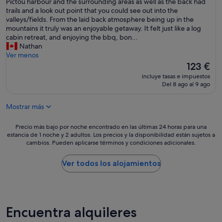
f
Pictou harbour and the surrounding areas as well as the back had
a
trails and a look out point that you could see out into the
m
valleys/fields. From the laid back atmosphere being up in the
i
mountains it truly was an enjoyable getaway. It felt just like a log
l
cabin retreat, and enjoying the bbq, bon...
y
Nathan
a
Ver menos
n
El
123 €
d
precio
incluye tasas e impuestos
I
actual
Del 8 ago al 9 ago
(
es
3
de
Mostrar más
a
123 €
d
u
Precio
Precio más bajo por noche encontrado en las últimas 24 horas para una
l
estancia de 1 noche y 2 adultos. Los precios y la disponibilidad están sujetos a
más
cambios. Pueden aplicarse términos y condiciones adicionales.
t
bajo
s
por
,
noche
Ver todos los alojamientos
2
encontrado
k
en
i
las
d
últimas
s
24 horas
Encuentra alquileres
,
para