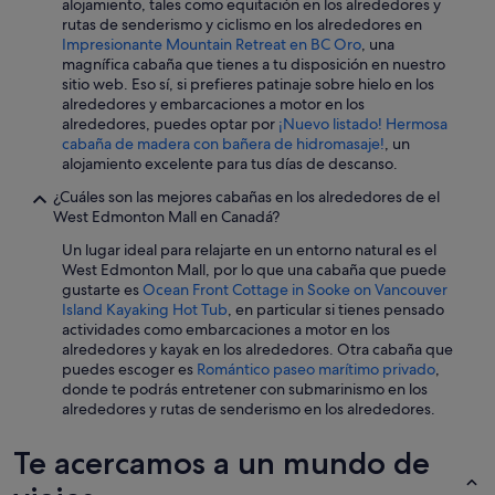
o
alojamiento, tales como equitación en los alrededores y
k
rutas de senderismo y ciclismo en los alrededores en
o
Impresionante Mountain Retreat en BC Oro
, una
u
magnífica cabaña que tienes a tu disposición en nuestro
t
sitio web. Eso sí, si prefieres patinaje sobre hielo en los
p
alrededores y embarcaciones a motor en los
o
alrededores, puedes optar por
¡Nuevo listado! Hermosa
i
cabaña de madera con bañera de hidromasaje!
, un
n
alojamiento excelente para tus días de descanso.
t
¿Cuáles son las mejores cabañas en los alrededores de el
t
West Edmonton Mall en Canadá?
h
a
Un lugar ideal para relajarte en un entorno natural es el
t
West Edmonton Mall, por lo que una cabaña que puede
y
gustarte es
Ocean Front Cottage in Sooke on Vancouver
o
Island Kayaking Hot Tub
, en particular si tienes pensado
u
actividades como embarcaciones a motor en los
c
alrededores y kayak en los alrededores. Otra cabaña que
o
puedes escoger es
Romántico paseo marítimo privado
,
u
donde te podrás entretener con submarinismo en los
l
alrededores y rutas de senderismo en los alrededores.
d
s
Te acercamos a un mundo de
e
e