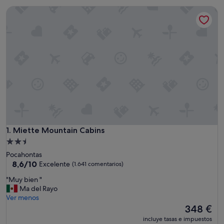
Miette Mountain Cabins
Miette Mountain Cabins
1. Miette Mountain Cabins
Alojamiento
de
Pocahontas
2.5 estrellas
8.6
8,6/10
Excelente
(1.641 comentarios)
sobre
"
"Muy bien "
10,
M
Ma del Rayo
Excelente,
u
Ver menos
(1.641 comentarios)
y
El
348 €
b
precio
incluye tasas e impuestos