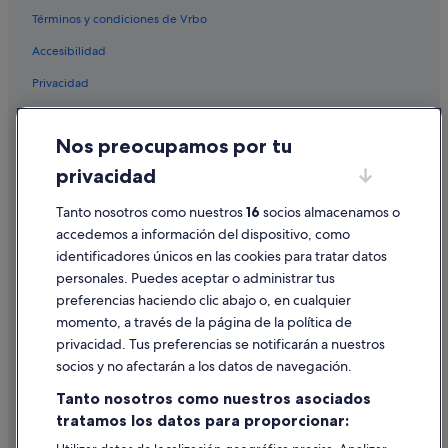
b
Términos y condiciones de Vrbo
e
Cabañas en Mirabel
i
Accesibilidad
Cabañas en Nueva Escocia
n
g
Privacidad
Extension hoteles
u
p
Cabañas en Mont-Tremblant
Cookies
i
Nos preocupamos por tu
Apartamentos en Calgary
Condiciones de uso
n
t
privacidad
Chalets en Ontario
Información legal/contacto
h
e
Melia hoteles en Quebec
Tanto nosotros como nuestros
16
socios almacenamos o
Pautas sobre el contenido y cómo denunciar contenido
m
accedemos a información del dispositivo, como
B&B en Notre-Dame-de-l'Île-Perrot
o
identificadores únicos en las cookies para tratar datos
u
Ayuda
Casas de campo en Mirabel
n
personales. Puedes aceptar o administrar tus
Ayuda
t
Chalets en Golden
preferencias haciendo clic abajo o, en cualquier
a
momento, a través de la página de la política de
Campings de caravanas en Alberta
Cancelar un vuelo
i
privacidad. Tus preferencias se notificarán a nuestros
n
Casas de campo en Toronto
Cancelar una reserva de hotel o de un alquiler vacacional
socios y no afectarán a los datos de navegación.
s
i
Apartamentos en Jasper
Plazos de reembolso
Tanto nosotros como nuestros asociados
t
Cabañas en Salmo
tratamos los datos para proporcionar:
t
Utilizar un cupón de Expedia
r
Apartamentos en Vancouver