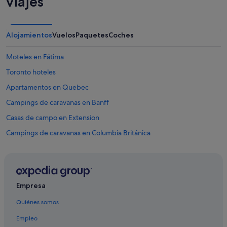
viajes
o
u
t
i
Alojamientos
Vuelos
Paquetes
Coches
n
t
o
Moteles en Fátima
t
Toronto hoteles
h
e
Apartamentos en Quebec
v
a
Campings de caravanas en Banff
l
Casas de campo en Extension
l
e
Campings de caravanas en Columbia Británica
y
s
Cabañas en Banff
/
Cabañas en Pocahontas
f
i
Casas de campo en Quebec
e
Empresa
l
Campings de caravanas en Quebec
d
Quiénes somos
Cabañas en Quebec
s
Empleo
.
Barry's Bay hoteles