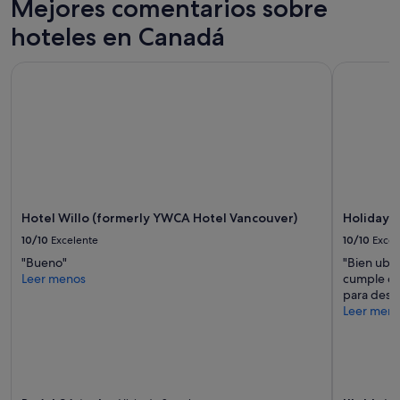
Mejores comentarios sobre
l
e
hoteles en Canadá
t
#
Hotel Willo (formerly YWCA Hotel Vancouver)
Holiday I
8
w
h
i
c
h
w
a
s
g
Hotel Willo (formerly YWCA Hotel Vancouver)
Holiday 
r
10/10
Excelente
10/10
Excel
e
a
"Bueno"
"Bien ubic
t
Leer menos
cumple co
a
para desca
s
Leer men
w
e
l
l
w