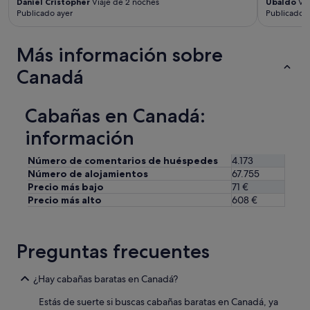
Daniel Cristopher
Viaje de 2 noches
Ubaldo
Via
e
Publicado ayer
Publicado a
’
r
e
Más información sobre
a
t
Canadá
t
h
e
Cabañas en Canadá:
e
n
información
d
o
Número de comentarios de huéspedes
4.173
f
Número de alojamientos
67.755
t
Precio más bajo
71 €
h
Precio más alto
608 €
e
r
o
a
Preguntas frecuentes
d
.
¿Hay cabañas baratas en Canadá?
W
i
Estás de suerte si buscas cabañas baratas en Canadá, ya
t