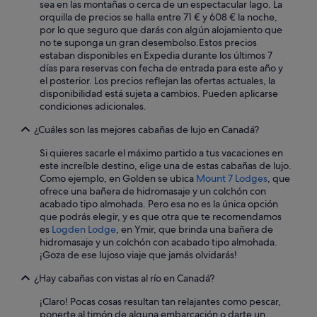
sea en las montañas o cerca de un espectacular lago. La
h
orquilla de precios se halla entre 71 € y 608 € la noche,
t
por lo que seguro que darás con algún alojamiento que
h
no te suponga un gran desembolso.
Estos precios
e
estaban disponibles en Expedia durante los últimos 7
a
días para reservas con fecha de entrada para este año y
m
el posterior. Los precios reflejan las ofertas actuales, la
a
disponibilidad está sujeta a cambios. Pueden aplicarse
z
condiciones adicionales.
i
n
¿Cuáles son las mejores cabañas de lujo en Canadá?
g
v
Si quieres sacarle el máximo partido a tus vacaciones en
i
este increíble destino, elige una de estas cabañas de lujo.
e
Como ejemplo, en Golden se ubica
Mount 7 Lodges
, que
w
ofrece una bañera de hidromasaje y un colchón con
s
acabado tipo almohada. Pero esa no es la única opción
b
que podrás elegir, y es que otra que te recomendamos
o
es
Logden Lodge
, en Ymir, que brinda una bañera de
t
hidromasaje y un colchón con acabado tipo almohada.
h
¡Goza de ese lujoso viaje que jamás olvidarás!
f
r
¿Hay cabañas con vistas al río en Canadá?
o
m
¡Claro! Pocas cosas resultan tan relajantes como pescar,
t
ponerte al timón de alguna embarcación o darte un