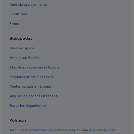
F
Anuncia tu alojamiento
r
Vancouver hoteles
o
Publicidad
Apartamentos en L'Assomption
m
t
Prensa
Campings de caravanas en Kelowna
h
e
Apartamentos en Brossard
Búsquedas
l
B&B en Jasper
a
Viajes a España
i
Apartamentos en Saint-Michel
d
Hoteles en España
b
Condominios en Vancouver
a
Alquileres vacacionales España
Apartamentos en Salaberry-de-Valleyfield
c
k
Paquetes de viaje a España
Casas de campo en Vancouver
a
Vuelos baratos en España
t
Moteles en Montpellier
m
Alquiler de coches en España
Apartamentos en Surrey
o
s
Apartamentos en Toronto
Todos los alojamientos
p
h
Cabañas en Victoria
e
Políticas
Apartamentos en Niagara Falls
r
Términos y condiciones generales (excepto para reservas de Vrbo)
e
B&B en Victoria