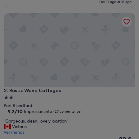
i
actual
Del 17 ago al 18 ago
e
es
n
de
Rustic Wave Cottages
"
348 €
Rustic Wave Cottages
2. Rustic Wave Cottages
Alojamiento
de
Port Blandford
2.0 estrellas
9.2
9,2/10
Impresionante
(27 comentarios)
sobre
"
"Gorgeous, clean, lovely location"
10,
G
Victoria
Impresionante,
o
Ver menos
(27 comentarios)
r
El