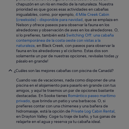
h
chapuzón en un río en medio de la naturaleza. Nuestra
e
prioridad es que goces esas actividades en cabañas
f
inigualables, como, por ejemplo,
4 Mile Creek Cabin
r
(creekside) - disponible para navidad
, que se emplaza en
o
Nelson y ofrece paseos para observar la fauna en los
n
alrededores y observación de aves en los alrededores. O,
t
si lo prefieres, también está
Switching Off: una cabaña
o
contemporánea de la costa oeste con vistas a la
f
naturaleza
, en Black Creek, con paseos para observar la
t
fauna en los alrededores y el ciclismo. Estas dos son
h
solamente un par de nuestras opciones, revísalas todas ¡y
e
pásalo en grande!
c
¿Cuáles son las mejores cabañas con piscina de Canadá?
a
b
Cuando vas de vacaciones, nada como disponer de una
i
piscina en el alojamiento para pasarlo en grande con tus
n
amigos, y aquí te traemos un par de opciones bastante
l
destacadas. En Sooke tienes
Romántico paseo marítimo
o
privado
, que brinda un patio y una barbacoa. O, si
o
prefieres contar con una chimenea y una bañera de
k
hidromasaje, está la opción de
Private Log Cabin Rental
,
i
en Drayton Valley. Coge tu traje de baño, y tus ganas de
n
relajarte en el agua y reserva ya tu cabaña ideal.
g
o