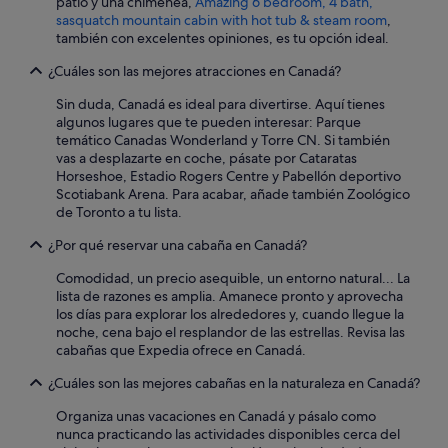
patio y una chimenea,
Amazing 6 bedroom, 4 bath,
a
sasquatch mountain cabin with hot tub & steam room
,
s
también con excelentes opiniones, es tu opción ideal.
t
¿Cuáles son las mejores atracciones en Canadá?
h
e
Sin duda, Canadá es ideal para divertirse. Aquí tienes
b
algunos lugares que te pueden interesar: Parque
a
temático Canadas Wonderland y Torre CN. Si también
c
vas a desplazarte en coche, pásate por Cataratas
k
Horseshoe, Estadio Rogers Centre y Pabellón deportivo
h
Scotiabank Arena. Para acabar, añade también Zoológico
a
de Toronto a tu lista.
d
t
¿Por qué reservar una cabaña en Canadá?
r
a
Comodidad, un precio asequible, un entorno natural... La
i
lista de razones es amplia. Amanece pronto y aprovecha
l
los días para explorar los alrededores y, cuando llegue la
s
noche, cena bajo el resplandor de las estrellas. Revisa las
a
cabañas que Expedia ofrece en Canadá.
n
d
¿Cuáles son las mejores cabañas en la naturaleza en Canadá?
a
l
Organiza unas vacaciones en Canadá y pásalo como
o
nunca practicando las actividades disponibles cerca del