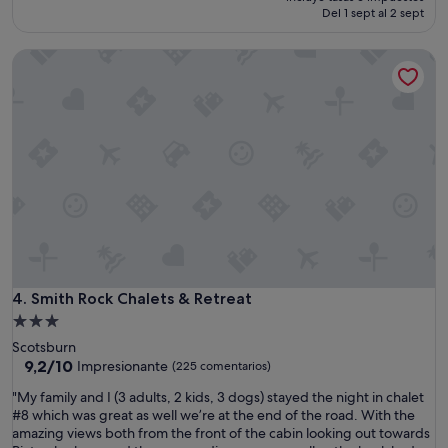
actual
(595 comentarios)
Del 1 sept al 2 sept
n
es
"
de
Smith Rock Chalets & Retreat
286 €
Smith Rock Chalets & Retreat
4. Smith Rock Chalets & Retreat
Alojamiento
de
Scotsburn
3.0 estrellas
9.2
9,2/10
Impresionante
(225 comentarios)
sobre
"
"My family and I (3 adults, 2 kids, 3 dogs) stayed the night in chalet
10,
M
#8 which was great as well we’re at the end of the road. With the
Impresionante,
y
amazing views both from the front of the cabin looking out towards
(225 comentarios)