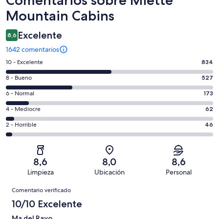
Mountain Cabins
Excelente
8,6
1642 comentarios
834
10 - Excelente
834
comentarios
527
8 - Bueno
527
de
comentarios
un
173
6 - Normal
173
de
total
comentarios
un
62
4 - Mediocre
62
de
de
total
comentarios
1642
un
46
2 - Horrible
46
de
de
con
total
comentarios
1642
un
una
de
de
con
total
puntuación
1642
un
una
de
8,6
8,0
8,6
de
con
total
puntuación
1642
Limpieza
Ubicación
Personal
10
una
de
de
con
Comentarios
-
puntuación
1642
8
Comentario verificado
una
Excelente
de
con
-
puntuación
10/10 Excelente
6
una
Bueno
de
-
puntuación
Ma del Rayo