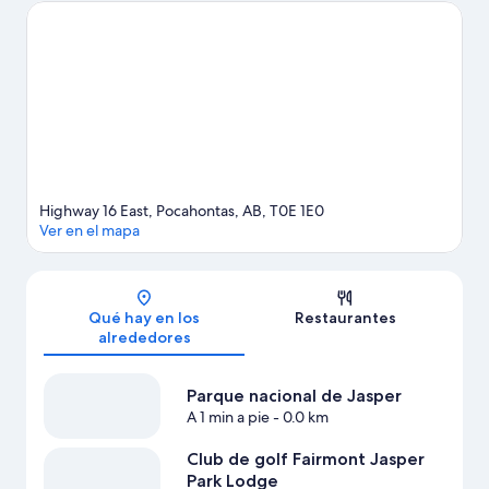
Patricia son lo que necesitas. También merece la pena acercarse
a Pyramid Lake y Teleférico Jasper SkyTram. Al estar junto a la
montaña, podrás acercarte y disfrutar del esquí de fondo, del
esquí alpino y del snowboard. También podrás realizar otras
actividades al aire libre, como las rutas con raquetas de nieve.
Ver guía de viaje de Pocahontas
Ver más cabañas en Pocahontas
Highway 16 East, Pocahontas, AB, T0E 1E0
Ver en el mapa
Mapa
Qué hay en los
Restaurantes
alrededores
Parque nacional de Jasper
A 1 min a pie
- 0.0 km
Club de golf Fairmont Jasper
Park Lodge