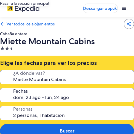
Pasar a la sección principal
Descargar app
Ver todos los alojamientos
Cabaña entera
Miette Mountain Cabins
Alojamiento
de
2.5 estrellas
Elige las fechas para ver los precios
¿A dónde vas?
Fechas
Personas
Buscar