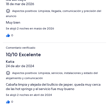
4
Normal
18 de mar de 2026
de
-
2
Aspectos positivos: Limpieza, llegada, comunicación y precisión del
Mediocre
-
anuncio
Horrible
Muy bien
Se alojó 2 noches en marzo de 2026
0
Comentario verificado
10/10 Excelente
Katia
24 de abr de 2024
Aspectos positivos: Limpieza, servicios, instalaciones y estado del
alojamiento y comunicación
Cabaña limpia y alejada del bullicio de jasper, queda muy cerca
de las hot springs y el servicio fue muy bueno
Se alojó 2 noches en abril de 2024
0