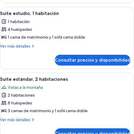
Abrir
Un dormitorio de cabaña de madera co
4
Suite estudio, 1 habitación
todas
1 habitación
las
4 huéspedes
fotos
de
1 cama de matrimonio y 1 sofá cama doble
Suite
Más
Ver más detalles
estudio,
detalles
de
1
Consultar precios y disponibilidad
Suite
habitación
estudio,
1
Abrir
Una cocina con armarios de madera, un
6
habitación
Suite estándar, 2 habitaciones
todas
Vistas a la montaña
las
2 habitaciones
fotos
de
8 huéspedes
Suite
3 camas de matrimonio y 1 sofá cama doble
estándar,
Más
Ver más detalles
2
detalles
habitaciones
de
Consultar precios y disponibilidad