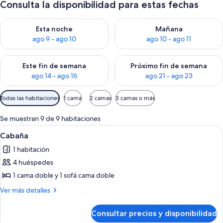
Consulta la disponibilidad para estas fechas
Consulta la disponibilidad para esta noche, ago 9 - ago 10
Consulta la disponibilidad par
Esta noche
Mañana
ago 9 - ago 10
ago 10 - ago 11
Consulta la disponibilidad para este fin de semana, ago 14 - a
Consulta la disponibilidad par
Este fin de semana
Próximo fin de semana
ago 14 - ago 16
ago 21 - ago 23
Filtros
Todas las habitaciones
1 cama
2 camas
3 camas o más
disponibles
para
Se muestran 9 de 9 habitaciones
las
Abrir
Un dormitorio con cabecera de madera
6
Cabaña
habitaciones
todas
1 habitación
las
4 huéspedes
fotos
de
1 cama doble y 1 sofá cama doble
Cabaña
Más
Ver más detalles
detalles
de
Consultar precios y disponibilidad
Cabaña