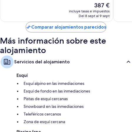
10,
10,
El
387 €
Excelente,
Muy
precio
2.619 comentarios
bueno,
incluye tasas e impuestos
actual
Del 8 sept al 9 sept
1.335 c
es
de
Comparar alojamientos parecidos
387 €
Más información sobre este
alojamiento
Servicios del alojamiento
Esquí
Esquí alpino en las inmediaciones
Esquí de fondo en las inmediaciones
Pistas de esquí cercanas
Snowboard en las inmediaciones
Teleféricos cercanos
Zona de esquí cercana
Piscina/spa