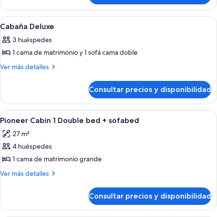
Panebode
en
motel
Abrir
Un dormitorio de cabaña de madera co
5
Panebode
Cabaña Deluxe
todas
3 huéspedes
las
1 cama de matrimonio y 1 sofá cama doble
fotos
de
Más
Ver más detalles
detalles
Cabaña
de
Deluxe
Consultar precios y disponibilidad
Cabaña
Deluxe
Abrir
Zona de estar | Televisión de 19 pulga
1
Pioneer Cabin 1 Double bed + sofabed
todas
27 m²
las
4 huéspedes
fotos
de
1 cama de matrimonio grande
Pioneer
Más
Ver más detalles
Cabin
detalles
de
1
Consultar precios y disponibilidad
Pioneer
Double
Cabin
bed
1