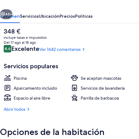
erior
Siguiente
45+
Resumen
Servicios
Ubicación
Precios
Políticas
El
348 €
precio
incluye tasas e impuestos
actual
Del 17 ago al 18 ago
es
Comentarios
Excelente
8,6
Ver 1642 comentarios
8,6 de 10
de
348 €
Servicios populares
Piscina
Se aceptan mascotas
Cabaña ejecutiva | Zona de estar | Tel
Aparcamiento incluido
Servicios de lavandería
Espacio al aire libre
Parrilla de barbacoa
Abrir todos
Opciones de la habitación