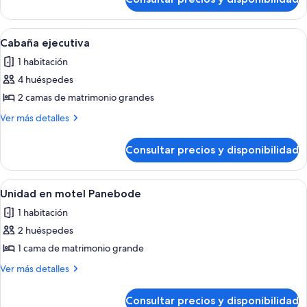
Suite
estándar,
2
Abrir
Una hilera de cabañas de madera con 
6
habitaciones
Cabaña ejecutiva
todas
1 habitación
las
4 huéspedes
fotos
de
2 camas de matrimonio grandes
Cabaña
Más
Ver más detalles
ejecutiva
detalles
de
Consultar precios y disponibilidad
Cabaña
ejecutiva
Abrir
Un dormitorio con una cama grande, l
5
Unidad en motel Panebode
todas
1 habitación
las
2 huéspedes
fotos
de
1 cama de matrimonio grande
Unidad
Más
Ver más detalles
en
detalles
de
motel
Consultar precios y disponibilidad
Unidad