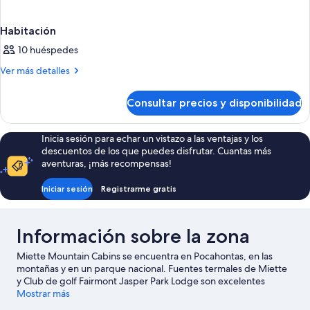
Habitación
10 huéspedes
Más
Ver más detalles
detalles
de
Consultar precios y disponibilidad
Habitación
Inicia sesión para echar un vistazo a las ventajas y los
descuentos de los que puedes disfrutar. Cuantas más
aventuras, ¡más recompensas!
Iniciar sesión
Registrarme gratis
Información sobre la zona
Miette Mountain Cabins se encuentra en Pocahontas, en las
montañas y en un parque nacional. Fuentes termales de Miette
y Club de golf Fairmont Jasper Park Lodge son excelentes
opciones para los que buscan unas vacaciones activas, pero si
Mostrar más
prefieres sumergirte en la naturaleza, Cañon del Maligne y Lago