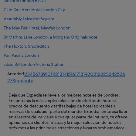
Novotel London ExCeL
Club Quarters Hotel London City
Assembly Leicester Square
The May Fair Hotel, Mayfair London
St Martins Lane London, a Morgans Originals hotel
The Hoxton, Shoreditch
Pan Pacific London
citizenM London Victoria Station
Anterior
1
2
3
4
5
6
7
8
9
10
11
12
13
14
15
16
17
18
19
20
21
22
23
24
25
26
27
Siguiente
Deja que Expedia te lleve a los mejores hoteles de Londres.
Encontrarás la más amplia selección de ofertas de hoteles,
precios de descuento y tarifas bajas de hotel aplicables a
reservas de cualquier parte del mundo. Expedia, empresa líder
en el sector de los viajes a cualquier parte del mundo, te ofrece
opiniones de clientes, mapas y la mejor selección de hoteles
próximos a las principales atracciones y lugares emblemáticos.