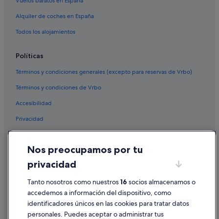
Vuelos baratos en España
Alquiler de coches en España
Todos los alojamientos
Políticas
Términos y condiciones generales (excepto para reservas de Vrbo)
Términos y condiciones de Vrbo
Accesibilidad
Privacidad
Cookies
Nos preocupamos por tu
Condiciones de uso
privacidad
Información legal/contacto
Tanto nosotros como nuestros
16
socios almacenamos o
Pautas sobre el contenido y cómo denunciar contenido
accedemos a información del dispositivo, como
identificadores únicos en las cookies para tratar datos
Ayuda
personales. Puedes aceptar o administrar tus