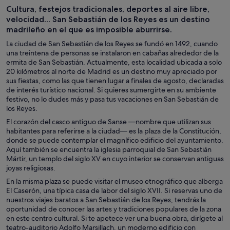
Cultura, festejos tradicionales, deportes al aire libre,
velocidad... San Sebastián de los Reyes es un destino
madrileño en el que es imposible aburrirse.
La ciudad de San Sebastián de los Reyes se fundó en 1492, cuando
una treintena de personas se instalaron en cabañas alrededor de la
ermita de San Sebastián. Actualmente, esta localidad ubicada a solo
20 kilómetros al norte de Madrid es un destino muy apreciado por
sus fiestas, como las que tienen lugar a finales de agosto, declaradas
de interés turístico nacional. Si quieres sumergirte en su ambiente
festivo, no lo dudes más y pasa tus vacaciones en San Sebastián de
los Reyes.
El corazón del casco antiguo de Sanse ―nombre que utilizan sus
habitantes para referirse a la ciudad― es la plaza de la Constitución,
donde se puede contemplar el magnífico edificio del ayuntamiento.
Aquí también se encuentra la iglesia parroquial de San Sebastián
Mártir, un templo del siglo XV en cuyo interior se conservan antiguas
joyas religiosas.
En la misma plaza se puede visitar el museo etnográfico que alberga
El Caserón, una típica casa de labor del siglo XVII. Si reservas uno de
nuestros viajes baratos a San Sebastián de los Reyes, tendrás la
oportunidad de conocer las artes y tradiciones populares de la zona
en este centro cultural. Si te apetece ver una buena obra, dirígete al
teatro-auditorio Adolfo Marsillach, un moderno edificio con