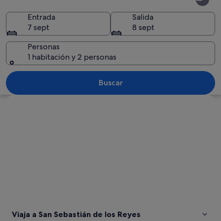
Sebastián
de
Entrada
Salida
7 sept
8 sept
los
Reyes
Personas
1 habitación y 2 personas
Un paisaje urbano con un aeropuerto 
Buscar
Ver mapa
Viaja a San Sebastián de los Reyes