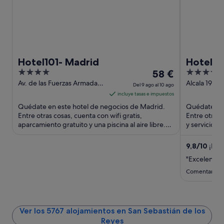
Hotel101- Madrid
Hotel R
4
El
4
58 €
out
precio
out
Av. de las Fuerzas Armadas,
Alcala 19 M
Del 9 ago al 10 ago
328 Madrid
of
es
of
incluye tasas e impuestos
5
de
5
Quédate en este hotel de negocios de Madrid.
Quédate en 
58 €
Entre otras cosas, cuenta con wifi gratis,
Entre otras 
aparcamiento gratuito y una piscina al aire libre.
por
y servicio d
Dos atracciones turísticas ...
los huéspede
noche
del
9,8
/
10
¡Exce
9
"Excelente y
ago
Comentario d
al
10
ago
Ver los 5767 alojamientos en San Sebastián de los
Reyes