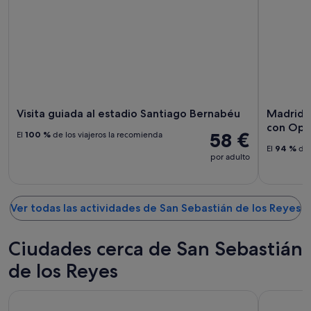
Visita guiada al estadio Santiago Bernabéu
Madrid: 
con Opc
58 €
El
100 %
de los viajeros la recomienda
El
94 %
de 
por adulto
Ver todas las actividades de San Sebastián de los Reyes
Ciudades cerca de San Sebastián
de los Reyes