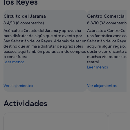
los Reyes
esta
Reyes
de
noche,
para
los
8
mañana
Reyes
Circuito del Jarama
Centro Comercial P
ago
por
para
8.4/10 (8 comentarios)
8.8/10 (33 comentarios)
-
la
el
Acércate a Circuito del Jarama y aprovecha
Acércate a Centro Comer
9
noche,
próximo
para disfrutar de algún que otro evento por
una fantástica zona com
ago
9
fin
San Sebastián de los Reyes. Además de ser un
Sebastián de los Reyes,
ago
de
destino que anima a disfrutar de agradables
adquirir algún regalo. S
-
semana,
paseos, aquí también podrás salir de compras
destino con encanto ur
10
o cenar fuera.
14
muchas visitas por sus 
Leer menos
teatral.
ago
ago
Leer menos
-
16
ago
Ver alojamientos
Ver alojamientos
Actividades
Visita guiada al estadio Santiago Bernabéu
Madrid: E