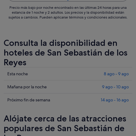
Precio más bajo por noche encontrado en las últimas 24 horas para una
estancia de 1 noche y 2 adultos. Los precios y la disponibilidad están
sujetos a cambios. Pueden aplicarse términos y condiciones adicionales.
Consulta la disponibilidad en
hoteles de San Sebastián de los
Reyes
Comprueba
Esta noche
8 ago - 9 ago
los
precios
Comprueba
Mañana por la noche
9 ago - 10 ago
en
los
San
precios
Comprueba
Próximo fin de semana
14 ago - 16 ago
Sebastián
en
los
de
San
precios
Alójate cerca de las atracciones
los
Sebastián
en
Reyes
de
San
populares de San Sebastián de
para
los
Sebastián