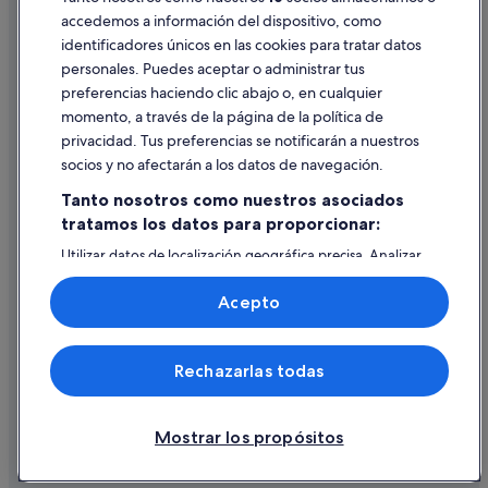
accedemos a información del dispositivo, como
identificadores únicos en las cookies para tratar datos
Ayuda
personales. Puedes aceptar o administrar tus
Ayuda
preferencias haciendo clic abajo o, en cualquier
momento, a través de la página de la política de
Cancelar un vuelo
privacidad. Tus preferencias se notificarán a nuestros
Cancelar una reserva de hotel o de un alquiler vacacional
socios y no afectarán a los datos de navegación.
Plazos de reembolso
Tanto nosotros como nuestros asociados
tratamos los datos para proporcionar:
Utilizar un cupón de Expedia
Utilizar datos de localización geográfica precisa. Analizar
Documentos para viajes internacionales
activamente las características del dispositivo para su
identificación. Almacenar la información en un dispositivo
Acepto
y/o acceder a ella. Publicidad y contenido personalizados,
medición de publicidad y contenido, investigación de
audiencia y desarrollo de servicios.
© 2026 Expedia, Inc., una empresa de Expedia Group. Todos los
Rechazarlas todas
Lista de asociados (proveedores)
derechos reservados. Expedia y el logotipo de Expedia son marcas
comerciales o marcas comerciales registradas de Expedia, Inc.
Vacationspot, S.L., Agencia de Viajes, I-AV-0000631.3.
Mostrar los propósitos