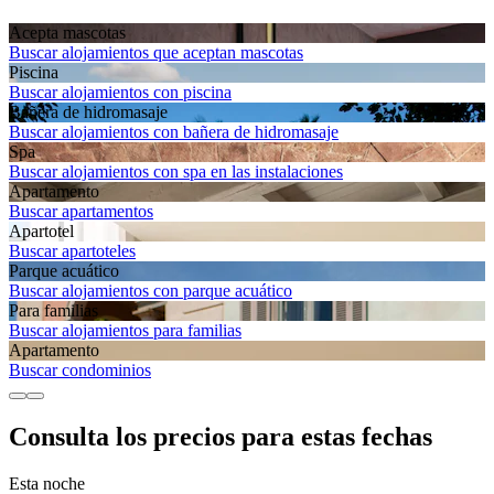
Acepta mascotas
Buscar alojamientos que aceptan mascotas
Piscina
Buscar alojamientos con piscina
Bañera de hidromasaje
Buscar alojamientos con bañera de hidromasaje
Spa
Buscar alojamientos con spa en las instalaciones
Apartamento
Buscar apartamentos
Apartotel
Buscar apartoteles
Parque acuático
Buscar alojamientos con parque acuático
Para familias
Buscar alojamientos para familias
Apartamento
Buscar condominios
Consulta los precios para estas fechas
Esta noche