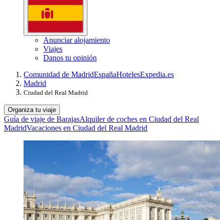
Anunciar alojamiento
Viajes
Danos tu opinión
Comunidad de Madrid
España
Hoteles
Expedia.es
Madrid
Ciudad del Real Madrid
Organiza tu viaje
Guía de viaje de Barajas
Alquiler de coches en Ciudad del Real
Madrid
Vacaciones en Ciudad del Real Madrid