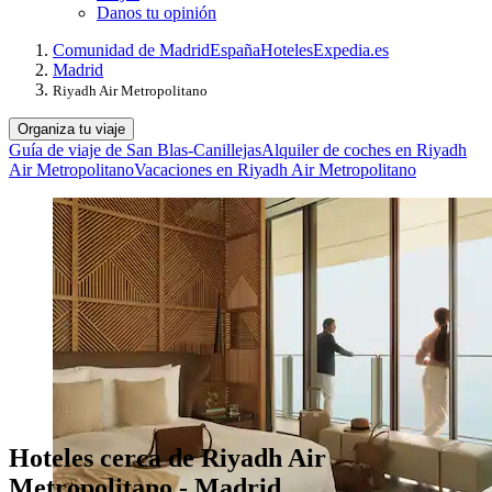
Danos tu opinión
Comunidad de Madrid
España
Hoteles
Expedia.es
Madrid
Riyadh Air Metropolitano
Organiza tu viaje
Guía de viaje de San Blas-Canillejas
Alquiler de coches en Riyadh
Air Metropolitano
Vacaciones en Riyadh Air Metropolitano
Hoteles cerca de Riyadh Air
Metropolitano - Madrid