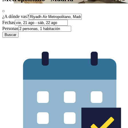
¿A dónde vas?
Fechas
Personas
Buscar