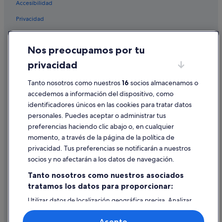
Accesibilidad
Hoteles románticos en Madrid
Privacidad
Hoteles con casino en Hortaleza
Cookies
Albergues en Estación de metro Feria de Madrid
Nos preocupamos por tu
Condiciones de uso
Hoteles de 3 estrellas en Atocha
privacidad
Información legal/contacto
Hoteles cerca de IFEMA
Tanto nosotros como nuestros
16
socios almacenamos o
Pautas sobre el contenido y cómo denunciar contenido
Hoteles cerca de Centro comercial Palacio de Hielo
accedemos a información del dispositivo, como
identificadores únicos en las cookies para tratar datos
Ayuda
personales. Puedes aceptar o administrar tus
Ayuda
preferencias haciendo clic abajo o, en cualquier
momento, a través de la página de la política de
Cancelar un vuelo
privacidad. Tus preferencias se notificarán a nuestros
Cancelar una reserva de hotel o de un alquiler vacacional
socios y no afectarán a los datos de navegación.
Plazos de reembolso
Tanto nosotros como nuestros asociados
tratamos los datos para proporcionar:
Utilizar un cupón de Expedia
Utilizar datos de localización geográfica precisa. Analizar
Documentos para viajes internacionales
activamente las características del dispositivo para su
identificación. Almacenar la información en un dispositivo
Acepto