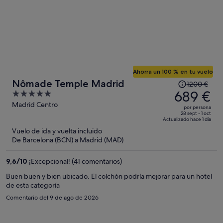
Ahorra un 100 % en tu vuelo
El
Nômade Temple Madrid
1200 €
precio
689 €
5
era
out
Madrid Centro
por persona
de
of
28 sept - 1 oct
Actualizado hace 1 día
1200 €,
5
Vuelo de ida y vuelta incluido
ahora
De Barcelona (BCN) a Madrid (MAD)
es
de
9,6
/
10
¡Excepcional! (41 comentarios)
689 €
por
Buen buen y bien ubicado. El colchón podría mejorar para un hotel
de esta categoría
persona
Comentario del 9 de ago de 2026