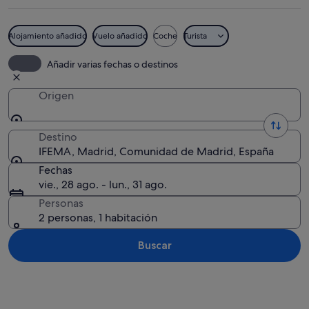
Alojamiento añadido
Vuelo añadido
Coche
Turista
Una escalera mecánica vacía en un espa
Añadir varias fechas o destinos
Origen
Destino
IFEMA, Madrid, Comunidad de Madrid, España
Fechas
vie., 28 ago. - lun., 31 ago.
Personas
2 personas, 1 habitación
Buscar
Ver mapa