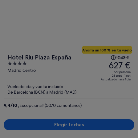
Ahorra un 100 % en tu vuelo
El
Hotel Riu Plaza España
1043 €
precio
627 €
4
era
out
Madrid Centro
por persona
de
of
28 sept - 1 oct
Actualizado hace 1 día
1043 €,
5
Vuelo de ida y vuelta incluido
ahora
De Barcelona (BCN) a Madrid (MAD)
es
de
9,4
/
10
¡Excepcional! (5070 comentarios)
627 €
por
persona
Elegir fechas