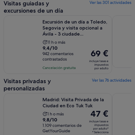
Visitas guiadas y
Ver las 301 actividades
excursiones de un día
Excursión de un día a Toledo, Segovia y visita opcional a Ávil
Madrid Ci
Excursión de un día a Toledo,
Segovia y visita opcional a
Ávila - 3 ciudade...
La
11 h o más
9.4
9,4/10
duración
El
69 €
sobre
942 comentarios
de
precio
contrastados
10
la
incluye tasas e
es
impuestos
con
actividad
Cancelación gratuita
por adulto
de
942
es
69 €
comentarios
de
Visitas privadas y
Ver las 76 actividades
por
11 horas
personalizadas
adulto
Se abre e
Madrid: Visita Privada de la Ciudad en Eco Tuk Tuk
Madrid: Ca
Madrid: Visita Privada de la
Ciudad en Eco Tuk Tuk
El
47 €
La
1 h o más
precio
9.8
9,8/10
duración
incluye tasas e
es
sobre
1.109 comentarios de
impuestos
de
por adulto*
de
GetYourGuide
10
la
* Selecciona