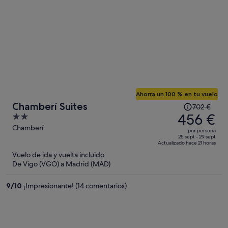
Ahorra un 100 % en tu vuelo
El
Chamberí Suites
702 €
precio
456 €
2
era
out
Chamberí
por persona
de
of
25 sept - 29 sept
Actualizado hace 21 horas
702 €,
5
Vuelo de ida y vuelta incluido
ahora
De Vigo (VGO) a Madrid (MAD)
es
de
9
/
10
¡Impresionante! (14 comentarios)
456 €
por
persona