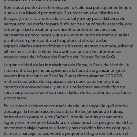
Ifema es el punto de referencia por excelencia para quienes tienen
que viajar a Madrid por trabajo. Su ubicación en el distrito de
Barajas, justo a las afueras de la capital y a muy poca distancia del
aeropuerto, es perfecta para disfrutar de una cómoda estancia, con
la tranquilidad de saber que encontrarás todos los servicios
necesarios a pocos pasos y que en unos minutos de metro puedes
plantarte en pleno centro si te apetece disfrutar de las
especialidades gastronómicas de los restaurantes de moda, asistir al
último musical de la
Gran Vía
o admirar una de las interesantes
exposiciones del
Museo del Prado
o del
Museo Reina Sofía
.
La gran calidad de las instalaciones de Ifema, la Feria de Madrid, la
sitúan entre las primeras opciones a la hora de organizar un gran
evento internacional en España. Sus recintos abarcan 200.000
metros cuadrados de exposición, con doce pabellones y tres
centros de convenciones, y en sus alrededores hay todo tipo de
servicios para satisfacer las necesidades de los asistentes a las ferias
y congresos.
En las inmediaciones encontrarás desde un campo de golf donde
descargar la tensión acumulada durante las jornadas de trabajo,
hasta el gran
parque Juan Carlos I
, donde podrás pasear entre
lagos y ríos, montar en bicicleta o incluso practicar piragüismo. Si has
encontrado viajes baratos a Ifema y has decidido llevarte contigo a
tu media naranja, tenéis vuestro pequeño refugio romántico en el