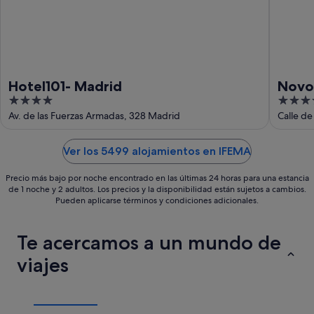
Hotel101- Madrid
Novot
4
4
out
out
Av. de las Fuerzas Armadas, 328 Madrid
Calle d
of
of
5
5
Ver los 5499 alojamientos en IFEMA
Precio más bajo por noche encontrado en las últimas 24 horas para una estancia
de 1 noche y 2 adultos. Los precios y la disponibilidad están sujetos a cambios.
Pueden aplicarse términos y condiciones adicionales.
Te acercamos a un mundo de
viajes