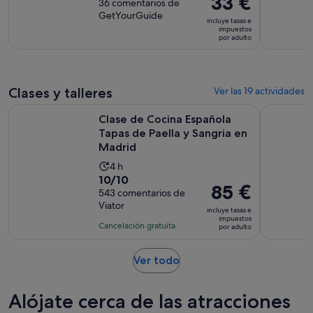
33 €
sobre
36 comentarios de
precio
GetYourGuide
10
incluye tasas e
es
impuestos
con
por adulto
de
36
33 €
comentarios
por
adulto
Clases y talleres
Ver las 19 actividades
Clase de Cocina Española Tapas de Paella y Sangria en Madr
Visita Gui
Clase de Cocina Española
Tapas de Paella y Sangria en
Madrid
La
4 h
10.0
10/10
duración
El
85 €
sobre
543 comentarios de
de
precio
Viator
10
la
incluye tasas e
es
impuestos
con
actividad
Cancelación gratuita
por adulto
de
543
es
85 €
comentarios
de
Se
Ver todo
por
4 horas
abre
adulto
en
Alójate cerca de las atracciones
una