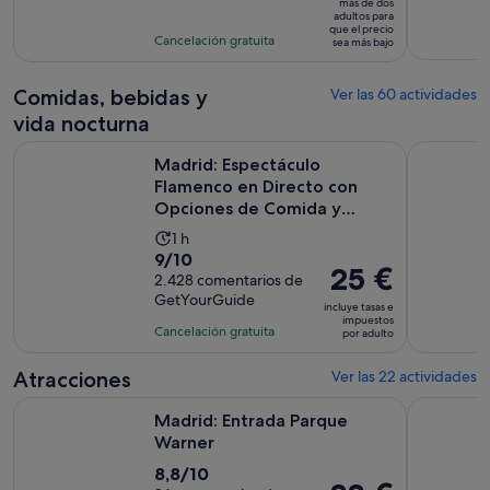
47 €
más de dos
con
actividad
adultos para
por
que el precio
1109
es
Cancelación gratuita
sea más bajo
adulto*
comentarios
de
1 hora
Comidas, bebidas y
Ver las 60 actividades
vida nocturna
Madrid: Espectáculo Flamenco en Directo con Opciones de
Madrid en u
Madrid: Espectáculo
Flamenco en Directo con
Opciones de Comida y
Bebida
La
1 h
9.0
9/10
duración
El
25 €
sobre
2.428 comentarios de
de
precio
GetYourGuide
10
la
incluye tasas e
es
impuestos
con
actividad
Cancelación gratuita
por adulto
de
2428
es
25 €
comentarios
de
Atracciones
Ver las 22 actividades
por
1 hora
Se abre en una pestaña nuev
Madrid: Entrada Parque Warner
Madrid: E
adulto
Madrid: Entrada Parque
Warner
8.8
8,8/10
El