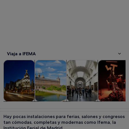
Viaja a IFEMA
Se abre en una pestaña nue
Se abre en una pesta
Visitas guiadas y excursiones de un día
Historia y cultura
Visitas privadas y personaliza
Comidas, bebid
Visitas guiadas
Historia y
Visitas
Comidas,
y excursiones
cultura
privadas y
bebidas y vida
Hay pocas instalaciones para ferias, salones y congresos
de un día
personalizadas
nocturna
tan cómodas, completas y modernas como Ifema, la
Institución Ferial de Madrid.