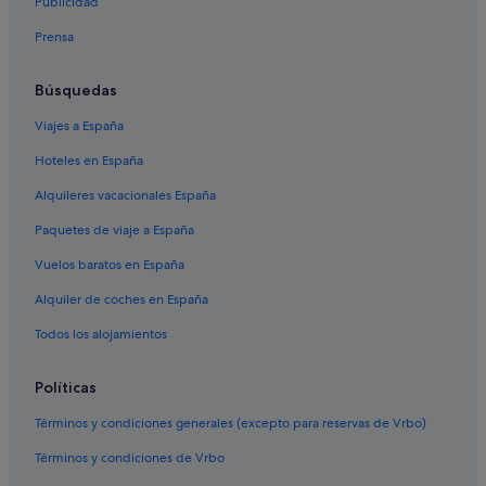
Publicidad
B&B en Estación de metro El Capricho
Prensa
Hoteles con spa en Madrid
Alameda de Osuna hoteles
Búsquedas
Hoteles cerca de Gran Vía
Viajes a España
B&B Hotels en Hortaleza
Hoteles en España
Hoteles cerca de Adolfo Suárez Madrid-Barajas
Alquileres vacacionales España
Hoteles baratos en Barajas
Paquetes de viaje a España
Madrid hoteles
Vuelos baratos en España
Hoteles cerca de Club de golf Olivar de la Hinojosa
Alquiler de coches en España
Albergues en Estación de metro El Capricho
Todos los alojamientos
Apartoteles en Madrid
Hoteles con gimnasio en Alameda de Osuna
Políticas
Hoteles cerca de Estación de metro Barajas
Términos y condiciones generales (excepto para reservas de Vrbo)
Hoteles con bar en Hortaleza
Términos y condiciones de Vrbo
Hoteles de golf en Hortaleza