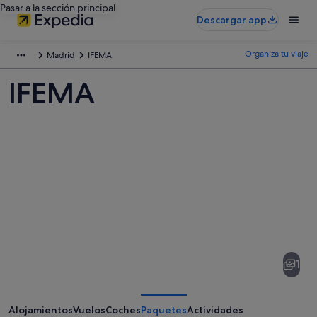
Pasar a la sección principal
Descargar app
Organiza tu viaje
Madrid
IFEMA
IFEMA
Fotos
de
IFEMA
1
Alojamientos
Vuelos
Coches
Paquetes
Actividades