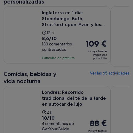
personalizadas
el
actual
Inglaterra en 1 día: Stonehenge, Bath, Stratford-upon-Avon 
Recorrido 
Inglaterra en 1 día:
es
Stonehenge, Bath,
de
Stratford-upon-Avon y los
34 €
Cotswolds
La
12 h
por
8.6
8,6/10
duración
adulto
El
109 €
sobre
133 comentarios
de
precio
contrastados
10
la
incluye tasas e
es
impuestos
con
actividad
Cancelación gratuita
por adulto
de
133
es
109 €
comentarios
de
por
Comidas, bebidas y
Ver las 65 actividades
12 horas
adulto
vida nocturna
Londres: Recorrido tradicional del té de la tarde en autocar 
Cruceros p
Londres: Recorrido
tradicional del té de la tarde
en autocar de lujo
La
2 h
10.0
10/10
duración
El
88 €
sobre
4 comentarios de
de
precio
GetYourGuide
10
la
incluye tasas e