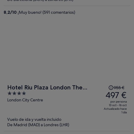
es
de
8,2
/
10
¡Muy bueno! (591 comentarios)
235 €
por
persona
El
Hotel Riu Plaza London The
955 €
precio
497 €
4
Westminster
era
out
London City Centre
por persona
de
of
13 oct - 16 oct
Actualizado hace
955 €,
5
1 día
ahora
Vuelo de ida y vuelta incluido
es
De Madrid (MAD) a Londres (LHR)
de