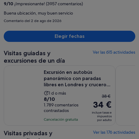
de
9
/
10
¡Impresionante! (3957 comentarios)
527 €
por
Buena ubicación, muy buen servicio
persona
Comentario del 2 de ago de 2026
Elegir fechas
Visitas guiadas y
Ver las 615 actividades
excursiones de un día
Excursión en autobús panorámico con paradas libres en Lond
Castillo d
Excursión en autobús
panorámico con paradas
libres en Londres y crucero
por...
La
1 d o más
El
38 €
8.0
8/10
duración
34 €
precio
sobre
1.789 comentarios
de
anterior
contrastados
10
la
incluye tasas e
era
impuestos
con
actividad
Cancelación gratuita
por adulto
de
1789
es
38 €
comentarios
de
Visitas privadas y
Ver las 176 actividades
y
1 día