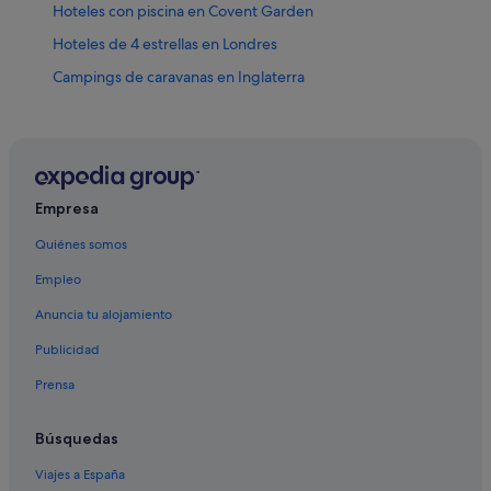
Hoteles con piscina en Covent Garden
Hoteles de 4 estrellas en Londres
Campings de caravanas en Inglaterra
Residences en Londres
Casas en árboles en Inglaterra
Melia hoteles en Londres
Freetobook hoteles en Londres
Empresa
Hoteles LGTBQIA en Londres
Quiénes somos
Apartoteles en Londres
Empleo
Apartamentos en Londres
Anuncia tu alojamiento
Hoteles de 3 estrellas en Waterloo
Publicidad
Hoteles de 4 estrellas en Centro de la ciudad de Londres
Prensa
Hoteles con restaurante en Londres
Kempinski Hotels & Resorts en Londres
Búsquedas
Villas en Inglaterra
Viajes a España