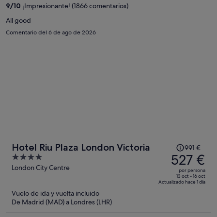
497 €
9
/
10
¡Impresionante! (1866 comentarios)
por
All good
persona
Comentario del 6 de ago de 2026
El
Hotel Riu Plaza London Victoria
991 €
precio
527 €
4
era
out
London City Centre
por persona
de
of
13 oct - 16 oct
Actualizado hace 1 día
991 €,
5
Vuelo de ida y vuelta incluido
ahora
De Madrid (MAD) a Londres (LHR)
es