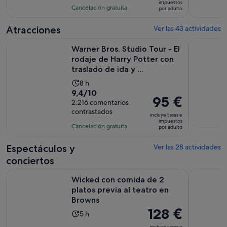
es
impuestos
con
actividad
Cancelación gratuita
por adulto
de
4
es
88 €
comentarios
de
Atracciones
Ver las 43 actividades
por
2 horas
Warner Bros. Studio Tour - El rodaje de Harry Potter con tras
El London 
adulto
Warner Bros. Studio Tour - El
rodaje de Harry Potter con
traslado de ida y ...
La
8 h
9.4
9,4/10
duración
El
95 €
sobre
2.216 comentarios
de
precio
contrastados
10
la
incluye tasas e
es
impuestos
con
actividad
Cancelación gratuita
por adulto
de
2216
es
95 €
comentarios
de
Espectáculos y
Ver las 28 actividades
por
8 horas
conciertos
adulto
S
Wicked con comida de 2 platos previa al teatro en Browns
Londres: A
Wicked con comida de 2
platos previa al teatro en
Browns
El
128 €
La
5 h
precio
duración
incluye tasas e