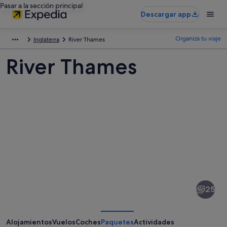
Pasar a la sección principal
Descargar app
Organiza tu viaje
Inglaterra
River Thames
River Thames
Fotos
de
River
25
Thames
Alojamientos
Vuelos
Coches
Paquetes
Actividades