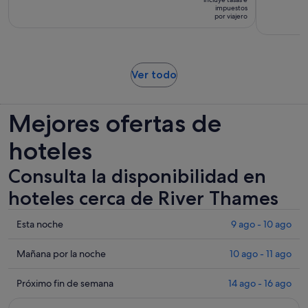
es
impuestos
de
por viajero
de
la
128 €
actividad
por
es
viajero
de
Se
Ver todo
5 horas
abre
en
Mejores ofertas de
una
pestaña
hoteles
nueva
Consulta la disponibilidad en
hoteles cerca de River Thames
Comprueba
Esta noche
9 ago - 10 ago
los
precios
Comprueba
Mañana por la noche
10 ago - 11 ago
cerca
los
de
precios
Comprueba
Próximo fin de semana
14 ago - 16 ago
River
cerca
los