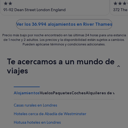
2
4
(ADULTS ONLY)
out
out
91-92 Dean Street London England
372 The
of
of
5
5
Ver los 36.994 alojamientos en River Thames
Precio más bajo por noche encontrado en las últimas 24 horas para una estancia
de 1 noche y 2 adultos. Los precios y la disponibilidad están sujetos a cambios.
Pueden aplicarse términos y condiciones adicionales.
Te acercamos a un mundo de
viajes
Alojamientos
Vuelos
Paquetes
Coches
Alquileres de vacaci
Casas rurales en Londres
Hoteles cerca de Abadía de Westminster
Hotusa hoteles en Londres