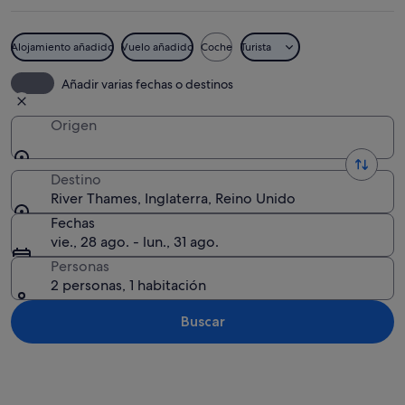
Alojamiento añadido
Vuelo añadido
Coche
Turista
Un gran buque de guerra amarrado en 
Añadir varias fechas o destinos
Origen
Destino
River Thames, Inglaterra, Reino Unido
Fechas
vie., 28 ago. - lun., 31 ago.
Personas
2 personas, 1 habitación
Buscar
Ver mapa