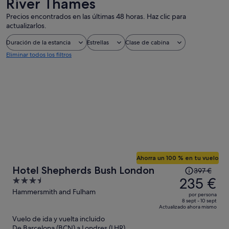
River Thames
Precios encontrados en las últimas 48 horas. Haz clic para
actualizarlos.
Duración de la estancia
Estrellas
Clase de cabina
Eliminar todos los filtros
Ahorra un 100 % en tu vuelo
El
Hotel Shepherds Bush London
397 €
precio
235 €
3.5
era
out
Hammersmith and Fulham
por persona
de
of
8 sept - 10 sept
Actualizado ahora mismo
397 €,
5
Vuelo de ida y vuelta incluido
ahora
De Barcelona (BCN) a Londres (LHR)