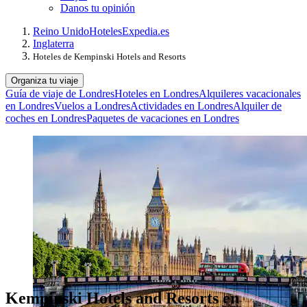
Danos tu opinión
Reino Unido
Hoteles
Expedia.es
Inglaterra
Hoteles de Kempinski Hotels and Resorts
Organiza tu viaje
Guía de viaje de Londres
Hoteles en Londres
Alquileres vacacionales
en Londres
Vuelos a Londres
Actividades en Londres
Alquiler de
coches en Londres
Paquetes de vacaciones en Londres
Kempinski Hotels and Resorts en