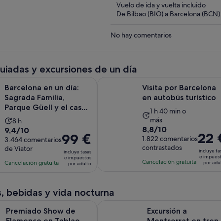
Vuelo de ida y vuelta incluido
De Bilbao (BIO) a Barcelona (BCN)
No hay comentarios
guiadas y excursiones de un día
en un día: Sagrada Familia, Parque Güell y el casco antiguo con 
Visita por Barcelona en autobús tur
Barcelona en un día:
Visita por Barcelona
Sagrada Familia,
en autobús turístico
Parque Güell y el casco
La
1 h 40 min o
antiguo con r...
más
La
8 h
duración
8.8
8,8/10
9.4
9,4/10
duración
de
El
22 
El
99 €
sobre
1.822 comentarios
sobre
3.464 comentarios
de
la
precio
precio
contrastados
de Viator
10
10
la
actividad
incluye ta
incluye tasas
es
es
e impues
e impuestos
con
con
actividad
Cancelación gratuita
es
Cancelación gratuita
por adu
por adulto
de
de
1822
3464
es
de
22 €
99 €
comentarios
comentarios
de
1 hora
por
por
, bebidas y vida nocturna
8 horas
y
adulto
adulto
40 minutos
S
Show de Flamenco en Tablao Cordobes con opción de Cena
Excursión a Montserrat en tren cre
Premiado Show de
Excursión a
Flamenco en Tablao
Montserrat en tren