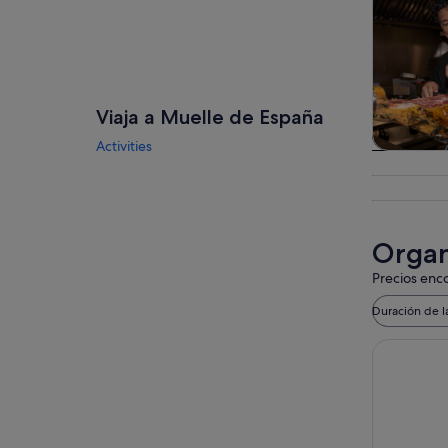
Viaja a Muelle de España
Activities
Visitas gu
excursio
un d
Organ
Precios enco
Duración de l