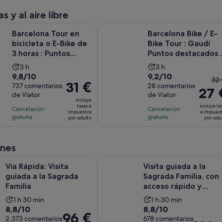
act
4 horas
por
s y al aire libre
es
y
adulto
de
Tour en bicicleta o E-Bike de 3 horas : Puntos destacados y joy
Barcelona Bike / E-Bike Tour : Ga
30 minutos
Barcelona Tour en
Barcelona Bike / E-
54
bicicleta o E-Bike de
Bike Tour : Gaudí
po
3 horas : Puntos
Puntos destacados 
ad
destacados y joyas...
Gemas ocultas
La
La
3 h
3 h
9.8
9.2
9,8/10
9,2/10
duración
duración
El
32 
El
31 €
sobre
737 comentarios
sobre
28 comentarios
de
de
27 
pr
precio
de Viator
de Viator
10
10
la
la
ant
incluye
es
con
con
tasas e
incluye ta
actividad
actividad
Cancelación
Cancelación
er
impuestos
e impues
de
737
28
gratuita
gratuita
es
es
por adulto
por adu
de
31 €
comentarios
comentarios
de
de
32
por
3 horas
3 horas
y
adulto
ones
el
Se abre en una pestaña nue
 Visita guiada a la Sagrada Familia
Visita guiada a la Sagrada Familia,
act
Vía Rápida: Visita
Visita guiada a la
es
guiada a la Sagrada
Sagrada Familia, con
de
Familia
acceso rápido y
27
entrada a la torre
La
La
1 h 30 min
1 h 30 min
po
8.8
8.8
8,8/10
8,8/10
duración
duración
El
96 €
ad
sobre
2.373 comentarios
sobre
678 comentarios
de
de