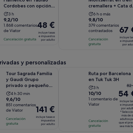
Cordobes con opción
cremallera + Cata d
de Cena
vinos con tapas o
La
La
3 h
6 h o más
almue...
9.2
9.8
9,2/10
9,8/10
duración
duración
El
48 €
sobre
1.868 comentarios
sobre
379 comentarios
de
de
El
67 
precio
de Viator
contrastados
10
10
la
la
incluye tasas
precio
es
e impuestos
con
con
incluye ta
actividad
actividad
Cancelación gratuita
Cancelación
es
por adulto
de
e impues
1868
379
gratuita
es
es
por adu
de
48 €
comentarios
comentarios
de
de
67 €
por
3 horas
6 horas
por
adulto
privadas y personalizadas
adulto
Se
S
ada Familia y Gaudí Grupo privado o pequeño con entradas
Ruta por Barcelona en Tuk Tuk 3H
Tour Sagrada Familia
Ruta por Barcelona
y Gaudí Grupo
en Tuk Tuk 3H
El
privado o pequeño
82 
La
3 h
con entradas
54 
pr
10.0
10/10
La
4 h 30 min
duración
ant
9.6
9,6/10
sobre
1 comentario de
duración
de
incluye ta
er
Viator
sobre
851 comentarios
10
e impues
de
la
El
141 €
por adul
de
de Viator
10
con
la
actividad
* Selecci
precio
más de 
82
con
incluye tasas e
1
actividad
es
Cancelación
es
adultos p
impuestos
Cancelación
y
que el pre
851
gratuita
comentario
es
por adulto
de
de
gratuita
sea más b
el
comentarios
de
3 horas
141 €