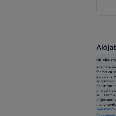
Alója
Muelle de
Acércate a 
fantástica z
Barcelona, 
adquirir al
de tus vaca
un destino 
aquí también
majestuosa 
monumentos
Leer menos
Ver alojami