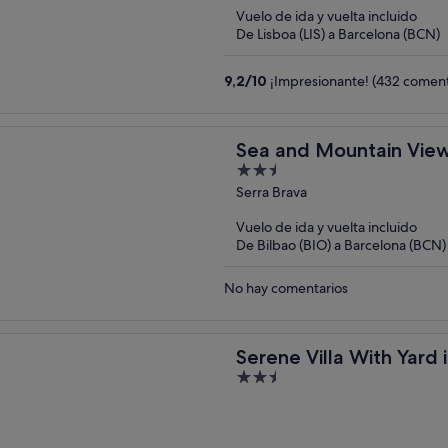
Vuelo de ida y vuelta incluido
De Lisboa (LIS) a Barcelona (BCN)
9,2
/
10
¡Impresionante! (432 coment
Sea and Mountain View 
2.5
out
Serra Brava
of
Vuelo de ida y vuelta incluido
5
De Bilbao (BIO) a Barcelona (BCN)
No hay comentarios
Serene Villa With Yard 
2.5
out
of
5