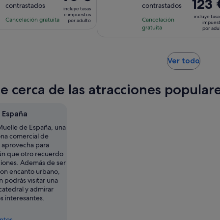
El
123 
precio
contrastados
contrastados
10
10
la
la
incluye tasas
precio
es
e impuestos
con
con
incluye tasa
actividad
actividad
Cancelación gratuita
Cancelación
es
por adulto
de
impues
2373
678
gratuita
es
es
por adu
de
96 €
comentarios
comentarios
de
de
123 €
por
1 hora
1 hora
por
adulto
y
y
Se
Ver todo
adulto
abre
30 minutos
30 minutos
en
te cerca de las atracciones popula
una
pest
nuev
 España
Muelle de España, una
ona comercial de
y aprovecha para
gún que otro recuerdo
ciones. Además de ser
con encanto urbano,
 podrás visitar una
catedral y admirar
 interesantes.
entos