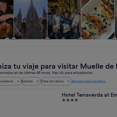
iadas y
Historia y cultura
Comidas,
Visitas privadas y
V
nes de
bebidas y vida
personalizadas
ía
nocturna
iza tu viaje para visitar Muelle de
ntrados en las últimas 48 horas. Haz clic para actualizarlos.
a estancia
Estrellas
Clase de cabina
Eliminar todos los filtros
Hotel Terraverda at E
4
out
of
5