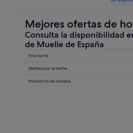
Mejores ofertas de ho
Consulta la disponibilidad e
de Muelle de España
Comprueba
Esta noche
los
precios
Comprueba
Mañana por la noche
cerca
los
de
precios
Comprueba
Próximo fin de semana
Muelle
cerca
los
de
de
precios
España
Muelle
cerca
para
de
de
esta
España
Muelle
noche,
para
de
8
mañana
España
ago
por
para