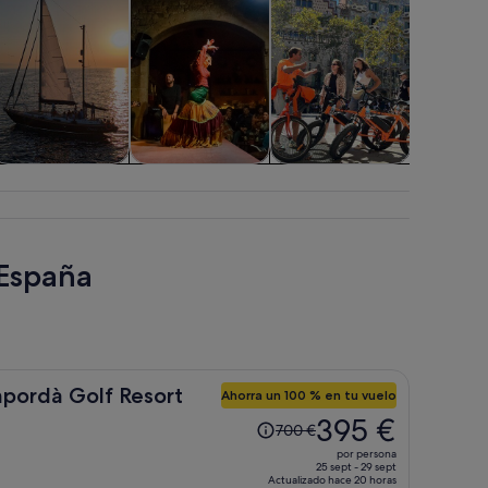
isitas acuáticas y
Espectáculos y
Aventuras y al
Atraccion
cruceros
conciertos
aire libre
 España
mpordà Golf Resort
Ahorra un 100 % en tu vuelo
El
395 €
700 €
precio
por persona
era
25 sept - 29 sept
Actualizado hace 20 horas
de