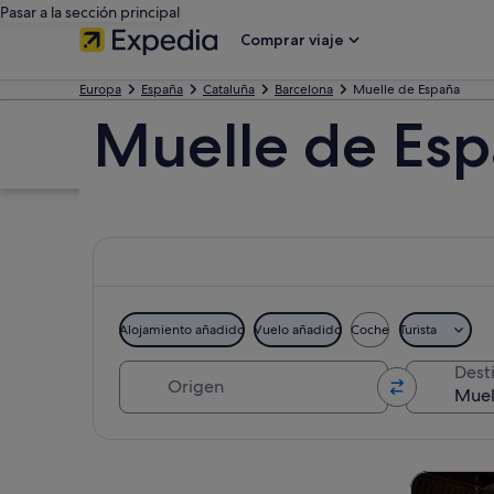
Pasar a la sección principal
Comprar viaje
Europa
España
Cataluña
Barcelona
Muelle de España
Muelle de Es
Alojamiento añadido
Vuelo añadido
Coche
Turista
Origen
Dest
Ver mapa
Visitas gu